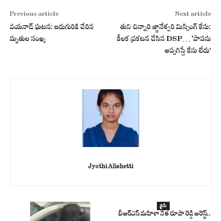
Previous article
Next article
వయనాడ్ ఘటన: ఐదుగురికి చేరిన
తుని చిన్నారి జ్ఞానేశ్వరి మిస్సింగ్ కేసు:
మృతుల సంఖ్య
కీలక ప్రకటన చేసిన DSP… ‘పాపను
అప్పగిస్తే కేసు లేదు’
Jyothi Alishetti
క్రైమ్
బీఆర్ఎస్ మహిళా నేత రూపా రెడ్డి అరెస్ట్..