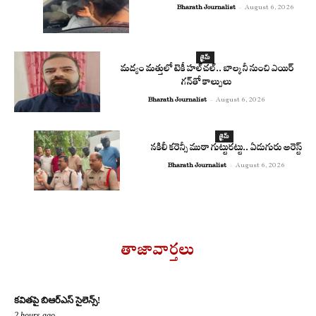
Bharath Journalist
-
August 6, 2026
క్రైమ్
మద్యం మత్తులో టెకీ హల్‌చల్.. బాల్కనీ నుంచి ఎయిర్
గన్‌తో కాల్పులు
Bharath Journalist
-
August 6, 2026
క్రైమ్
నకిలీ కరెన్సీ ముఠా గుట్టురట్టు.. ఏడుగురు అరెస్ట్
Bharath Journalist
-
August 6, 2026
తాజావార్తలు
కవితపై బిఆర్ఎస్ సైలెన్స్!
2 hours ago