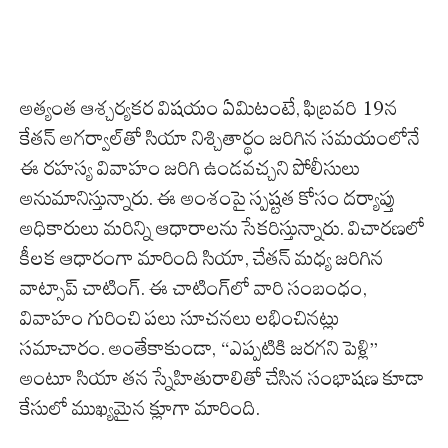
అత్యంత ఆశ్చర్యకర విషయం ఏమిటంటే, ఫిబ్రవరి 19న
కేతన్ అగర్వాల్‌తో సియా నిశ్చితార్థం జరిగిన సమయంలోనే
ఈ రహస్య వివాహం జరిగి ఉండవచ్చని పోలీసులు
అనుమానిస్తున్నారు. ఈ అంశంపై స్పష్టత కోసం దర్యాప్తు
అధికారులు మరిన్ని ఆధారాలను సేకరిస్తున్నారు. విచారణలో
కీలక ఆధారంగా మారింది సియా, చేతన్ మధ్య జరిగిన
వాట్సాప్ చాటింగ్. ఈ చాటింగ్‌లో వారి సంబంధం,
వివాహం గురించి పలు సూచనలు లభించినట్లు
సమాచారం. అంతేకాకుండా, “ఎప్పటికి జరగని పెళ్లి”
అంటూ సియా తన స్నేహితురాలితో చేసిన సంభాషణ కూడా
కేసులో ముఖ్యమైన క్లూగా మారింది.