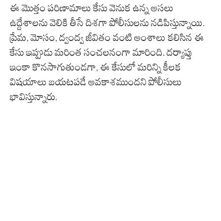
ఈ మొత్తం పరిణామాలు కేసు వెనుక ఉన్న అసలు
ఉద్దేశాలను వెలికి తీసే దిశగా పోలీసులను నడిపిస్తున్నాయి.
ప్రేమ, మోసం, ద్వంద్వ జీవితం వంటి అంశాలు కలిసిన ఈ
కేసు ఇప్పుడు మరింత సంచలనంగా మారింది. దర్యాప్తు
ఇంకా కొనసాగుతుండగా, ఈ కేసులో మరిన్ని కీలక
విషయాలు బయటపడే అవకాశముందని పోలీసులు
భావిస్తున్నారు.