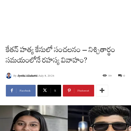
కేతన్ హత్య కేసులో సంచలనం – నిశ్చితార్థం
సమయంలోనే రహస్య వివాహం?
By
Jyothi Alishetti
July 8, 2026
59
0
Facebook
X
Pinterest