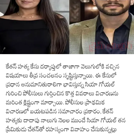
కేతన్ హత్య కేసు దర్యాప్తులో తాజాగా వెలుగులోకి వచ్చిన
విషయాలు తీవ్ర సంచలనం సృష్టిస్తున్నాయి. ఈ కేసులో
ప్రధాన అనుమానితురాలిగా భావిస్తున్న సియా గోయల్
గురించి పోలీసులు గుర్తించిన కొత్త వివరాలు విచారణను
మరింత క్లిష్టంగా మార్చాయి. పోలీసుల ప్రాథమిక
విచారణలో బయటపడిన సమాచారం ప్రకారం, కేతన్
హత్యకు దాదాపు నాలుగు నెలల ముందే సియా గోయల్ తన
ప్రేమికుడు చేతన్‌తో రహస్యంగా వివాహం చేసుకున్నట్లు