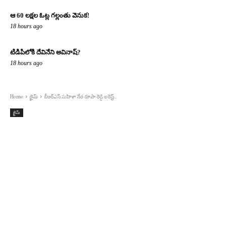
ఆ 60 లక్షల ఓట్ల గల్లంతు వెనుక!
18 hours ago
టిడిపిలోకి దేవినేని అవినాష్?
18 hours ago