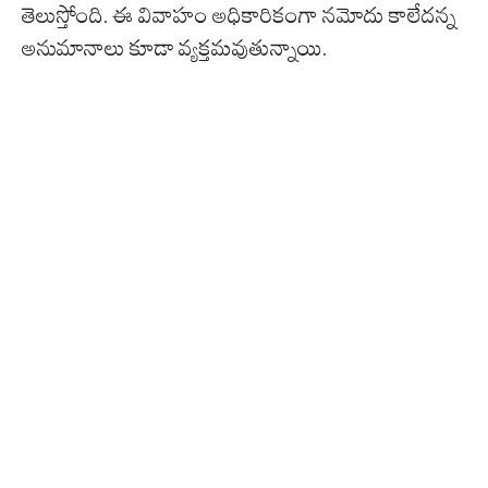
తెలుస్తోంది. ఈ వివాహం అధికారికంగా నమోదు కాలేదన్న
అనుమానాలు కూడా వ్యక్తమవుతున్నాయి.