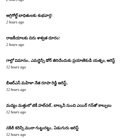
అగ్రిగోల్డ్ బాధితులకు శుభవార్త!
2 hours ago
రాజకీయాలకు చిరు శాశ్వత దూరం!
2 hours ago
గాల్లో విమానం.. ఎమర్జెన్సీ డోర్ తెరిచేందుకు ప్రయాణికుడి యత్నం, అరెస్ట్
12 hours ago
బీఆర్ఎస్ మహిళా నేత రూపా రెడ్డి అరెస్ట్..
12 hours ago
మద్యం మత్తులో టెకీ హల్‌చల్.. బాల్కనీ నుంచి ఎయిర్ గన్‌తో కాల్పులు
12 hours ago
నకిలీ కరెన్సీ ముఠా గుట్టురట్టు.. ఏడుగురు అరెస్ట్
12 hours ago