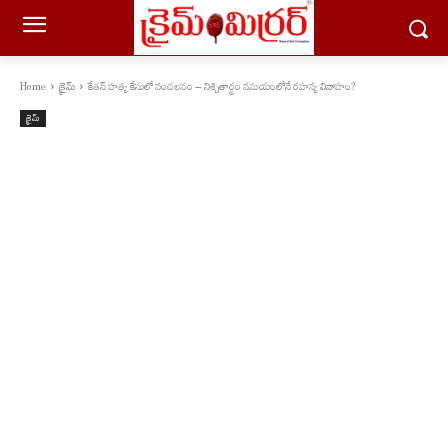
Home
క్రైమ్
కేతన్ హత్య కేసులో సంచలనం – నిశ్చితార్థం సమయంలోనే రహస్య వివాహం?
క్రైమ్