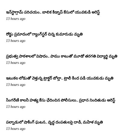
ఇన్‌స్టాగ్రామ్ పరిచయం.. బాలిక కిడ్నాప్ కేసులో యువకుడి అరెస్ట్
13 hours ago
రోడ్డు ప్రమాదంలో గ్యాంగ్‌స్టర్ చిన్న కుమారుడు మృతి
13 hours ago
ప్రభుత్వ పాఠశాలలో విషాదం.. పాము కాటుతో మూడో తరగతి విద్యార్థి మృతి
13 hours ago
ఇటుకల లోడుతో వెళ్తున్న ట్రాక్టర్ బోల్తా.. ట్రాలీ కింద పడి యువకుడు మృతి
13 hours ago
సింగరేణి కాలనీ హత్య కేసు ఛేదించిన పోలీసులు.. ప్రధాన నిందితుడు అరెస్ట్
13 hours ago
పల్నాడులో షాకింగ్ ఘటన.. వృద్ధ దంపతులపై దాడి, మహిళ మృతి
13 hours ago