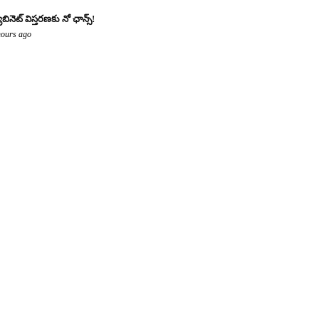
యాబినెట్ విస్తరణకు నో ఛాన్స్!
hours ago