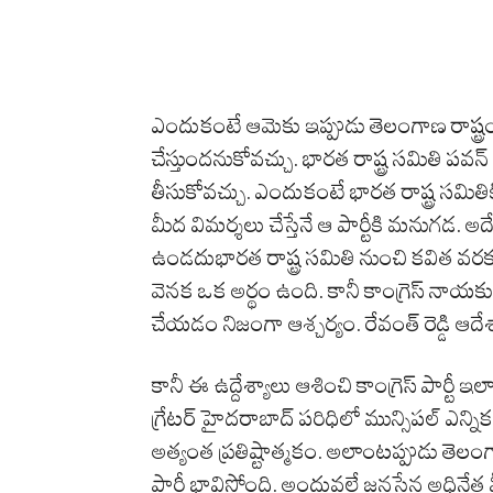
ఎందుకంటే ఆమెకు ఇప్పుడు తెలంగాణ రాష్ట్రంల
చేస్తుందనుకోవచ్చు. భారత రాష్ట్ర సమితి పవన్
తీసుకోవచ్చు. ఎందుకంటే భారత రాష్ట్ర సమి
మీద విమర్శలు చేస్తేనే ఆ పార్టీకి మనుగడ. 
ఉండదుభారత రాష్ట్ర సమితి నుంచి కవిత వరకు
వెనక ఒక అర్థం ఉంది. కానీ కాంగ్రెస్ నాయ
చేయడం నిజంగా ఆశ్చర్యం. రేవంత్ రెడ్డి ఆద
కానీ ఈ ఉద్దేశ్యాలు ఆశించి కాంగ్రెస్ పార్టీ 
గ్రేటర్ హైదరాబాద్ పరిధిలో మున్సిపల్ ఎన్ని
అత్యంత ప్రతిష్టాత్మకం. అలాంటప్పుడు తెలంగ
పార్టీ భావిస్తోంది. అందువల్లే జనసేన అధినేత 