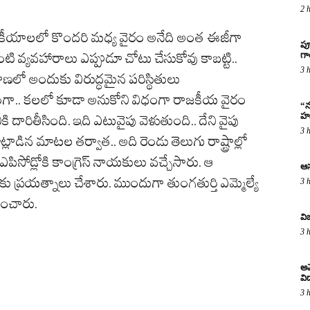
2 
ీయాలలో కొందరి మధ్య వైరం అనేది అంత ఈజీగా
పూ
గ
ి వ్యవహారాలు ఎప్పుడూ చోటు చేసుకోవు కాబట్టి..
3 
ణలో అందుకు విరుద్ధమైన పరిస్థితులు
ంగా.. కలలో కూడా అనుకోని విధంగా రాజకీయ వైరం
“న
హస
దారితీసింది. ఇది ఎటువైపు వెళుతుంది.. దేని వైపు
3 
ట్లాడిన మాటల తర్వాత.. అది రెండు తెలుగు రాష్ట్రాల్లో
సోడ్లోకి కాంగ్రెస్ నాయకులు వచ్చేసారు. ఆ
ఆస
కు ప్రయత్నాలు చేశారు. ముందుగా తుంగతుర్తి ఎమ్మెల్యే
3 
ించారు.
వి
3 
అమ
విద
3 