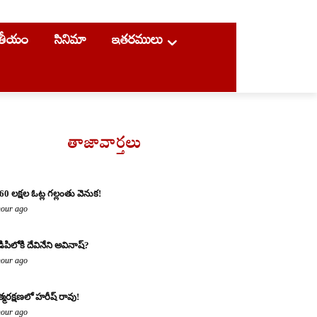
ాతీయం
సినిమా
ఇతరములు
తాజావార్తలు
60 లక్షల ఓట్ల గల్లంతు వెనుక!
hour ago
డిపిలోకి దేవినేని అవినాష్?
hour ago
్మరక్షణలో హరీష్ రావు!
hour ago