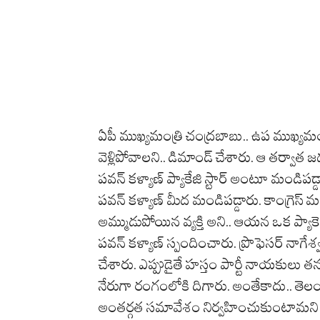
ఏపీ ముఖ్యమంత్రి చంద్రబాబు.. ఉప ముఖ్యమంత్
వెళ్లిపోవాలని.. డిమాండ్ చేశారు. ఆ తర్వాత జడ్
పవన్ కళ్యాణ్ ప్యాకేజి స్టార్ అంటూ మండిపడ
పవన్ కళ్యాణ్ మీద మండిపడ్డారు. కాంగ్రెస్ మం
అమ్ముడుపోయిన వ్యక్తి అని.. ఆయన ఒక ప్యా
పవన్ కళ్యాణ్ స్పందించారు. ప్రొఫెసర్ నాగేశ్వ
చేశారు. ఎప్పుడైతే హస్తం పార్టీ నాయకు
నేరుగా రంగంలోకి దిగారు. అంతేకాదు.. తెలంగ
అంతర్గత సమావేశం నిర్వహించుకుంటామని తె