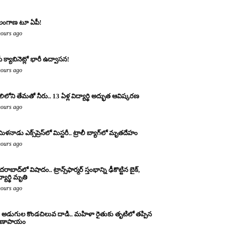
లంగాణ టూ ఏపీ!
hours ago
ీ క్యాబినెట్లో భారీ ఉద్వాసన!
hours ago
లిలోని తేమతో నీరు.. 13 ఏళ్ల విద్యార్థి అద్భుత ఆవిష్కరణ
hours ago
ిళనాడు ఎక్స్‌ప్రెస్‌లో మిస్టరీ.. ట్రాలీ బ్యాగ్‌లో మృతదేహం
hours ago
రాబాద్‌లో విషాదం.. ట్రాన్స్‌ఫార్మర్ స్తంభాన్ని ఢీకొట్టిన బైక్,
్యార్థి మృతి
hours ago
 అడుగుల కొండచిలువ దాడి.. మహిళా రైతుకు తృటిలో తప్పిన
రాణాపాయం