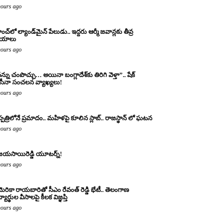
hours ago
ంచ్‌లో ల్యాండ్‌మైన్ పేలుడు.. ఇద్దరు ఆర్మీ జవాన్లకు తీవ్ర
ాయాలు
hours ago
న్ను చంపొచ్చు… అయినా బంగ్లాదేశ్‌కు తిరిగి వెళ్తా”.. షేక్
ీనా సంచలన వ్యాఖ్యలు!
hours ago
్పత్రిలోనే ప్రమాదం.. మహిళపై కూలిన స్లాబ్‌.. రాజస్థాన్ లో ఘటన
hours ago
జయసాయిరెడ్డి యూటర్న్!
hours ago
ెరికా రాయబారితో సీఎం రేవంత్ రెడ్డి భేటీ.. తెలంగాణ
్యార్థుల వీసాలపై కీలక విజ్ఞప్తి
hours ago