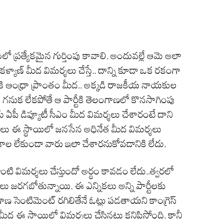
ో ప్రత్యేకమైన గుర్తింపు కావాలి. అందువల్లే ఆమె అలా
 కళ్యాణ్ మీద విమర్శలు చేస్తే.. దాన్ని కూడా ఒక రకంగా
తికి ఆంధ్రా ప్రాంతం మీద.. అక్కడి రాజకీయ నాయకుల
అదే గనుక లేకపోతే ఆ పార్టీకి తెలంగాణలో కొనసాగింపు
 ఏపీ డిప్యూటీ సీఎం మీద విమర్శలు చేశారంటే దాని
కులు ఈ స్థాయిలో జనసేన అధినేత మీద విమర్శలు
ేశాల లేకుండా వారు ఇలా చేశారనుకోవడానికి లేదు.
ఇలాంటి విమర్శలు చేస్తుందో అర్థం కావడం లేదు..త్వరలో
కలు జరగబోతున్నాయి. ఈ ఎన్నికలు అన్ని పార్టీలకు
ాణ సెంటిమెంట్ రగిలితేనే ఓట్లు పడతాయని కాంగ్రెస్
మీద ఈ స్థాయిలో విమర్శలు చేసినట్టు కనిపిస్తోంది. కానీ