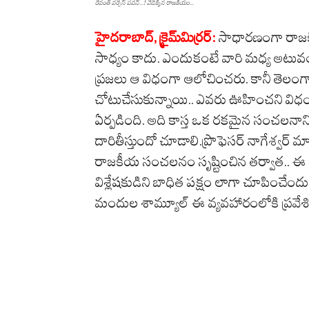
రేవంత్ వర్సెస్ పవన్...! వేడెక్కిన రాజ‌కీయం...
హైదరాబాద్, క్రైమ్‌మిర్ర‌ర్‌:
సాధారణంగా రాజక
సాధ్యం కాదు. ఎందుకంటే వారి మధ్య అటువంట
ప్రజలు ఆ విధంగా ఆలోచించరు. కానీ తెలంగా
చోటుచేసుకున్నాయి.. ఎవరు ఊహించని విధ
ఏర్పడింది. అది కాస్త ఒక రకమైన సంచలనానికి 
దారితీస్తుందో చూడాలి.ప్రొఫెసర్ నాగేశ్వర్ మా
రాజకీయ సంచలనం సృష్టించిన తర్వాత.. ఈ ఎపి
విశ్లేషకుడిని బాధిత పక్షం లాగా చూపించేందు
మందుల శామ్యూల్ ఈ వ్యవహారంలోకి ప్రవేశ