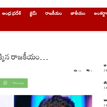
ఆంధ్ర ప్రదేశ్
క్రైమ్
రాజకీయం
జాతీయం
అంతర్జ
డెక్కిన రాజ‌కీయం…
ఆ 
1 
68
0
టి
WhatsApp
1 
ఆత
1 