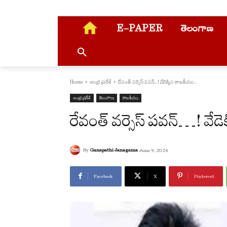
E-PAPER
తెలంగాణ
Home
ఆంధ్ర ప్రదేశ్
రేవంత్ వర్సెస్ పవన్...! వేడెక్కిన రాజ‌కీయం...
ఆంధ్ర ప్రదేశ్
తెలంగాణ
రాజకీయం
రేవంత్ వర్సెస్ పవన్…! వే
By
Ganapathi Janagama
June 9, 2026
Facebook
X
Pinterest