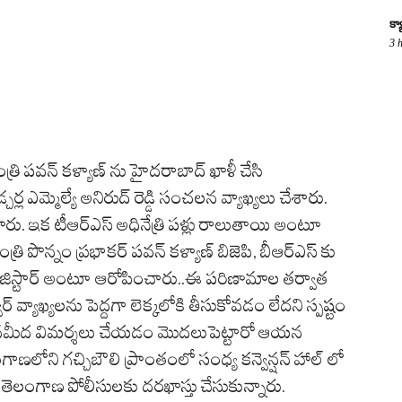
క్
3 
రి పవన్ కళ్యాణ్ ను హైదరాబాద్ ఖాళీ చేసి
చర్ల ఎమ్మెల్యే అనిరుద్ రెడ్డి సంచలన వ్యాఖ్యలు చేశారు.
్డారు. ఇక టీఆర్ఎస్ అధినేత్రి పళ్లు రాలుతాయి అంటూ
త్రి పొన్నం ప్రభాకర్ పవన్ కళ్యాణ్ బిజెపి, బీఆర్ఎస్ కు
కెజిస్టార్ అంటూ ఆరోపించారు..ఈ పరిణామాల తర్వాత
ర్ వ్యాఖ్యలను పెద్దగా లెక్కలోకి తీసుకోవడం లేదని స్పష్టం
లు తనమీద విమర్శలు చేయడం మొదలుపెట్టారో ఆయన
ాణలోని గచ్చిబౌలి ప్రాంతంలో సంధ్య కన్వెన్షన్ హాల్ లో
లంగాణ పోలీసులకు దరఖాస్తు చేసుకున్నారు.