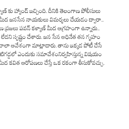
ణ్ కు హ్యాండ్ ఇచ్చింది. దీనికి తెలంగాణ పోలీసులు
వర్ మీద జనసేన నాయకులు విమర్శలు చేయడం ద్వారా..
ణ ప్రజలు పవన్ కళ్యాణ్ మీద ఆగ్రహంగా ఉన్నారు..
లేదని స్పష్టం చేశారు. జన సేన అధినేత తన గృహం
ాలా ఆవేశంగా మాట్లాడారు. తాను ఇక్కడ పోటీ చేసే
ిటిగడ్డలో ఎందుకు సమావేశంనిర్వహిస్తున్న విషయం
 మీద కవిత ఆరోపణలు చేస్తే ఒక రకంగా తీసుకోవచ్చు.