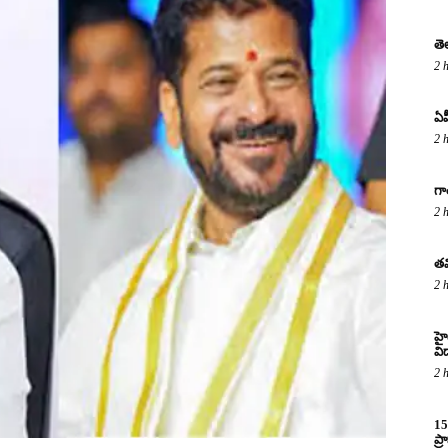
తె
2 
ఏప
2 
గా
2 
తమ
2 
హైద
విద
2 
15
ప్