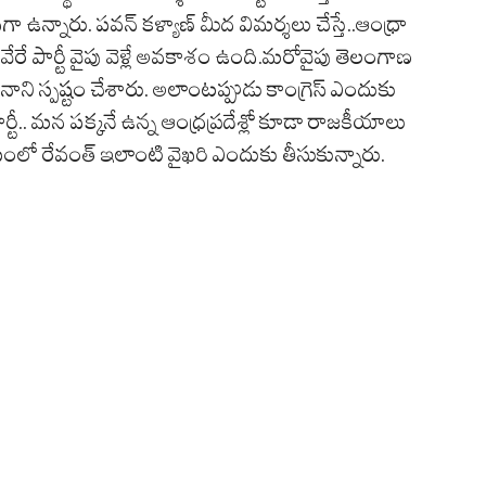
 ఉన్నారు. పవన్ కళ్యాణ్ మీద విమర్శలు చేస్తే..ఆంధ్రా
వేరే పార్టీ వైపు వెళ్లే అవకాశం ఉంది.మరోవైపు తెలంగాణ
నసేనాని స్పష్టం చేశారు. అలాంటప్పుడు కాంగ్రెస్ ఎందుకు
 పార్టీ.. మన పక్కనే ఉన్న ఆంధ్రప్రదేశ్లో కూడా రాజకీయాలు
యంలో రేవంత్ ఇలాంటి వైఖరి ఎందుకు తీసుకున్నారు.