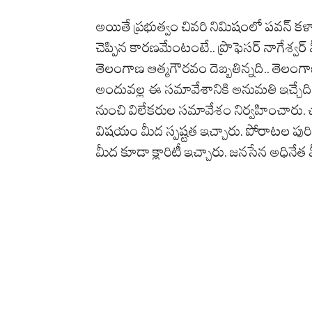
అయితే ప్రభుత్వం చివరి నిమిషంలో పవన్ కళ్యా
చెప్పిన కారణమేంటంటే.. ప్రొఫెసర్ నాగేశ్
తెలంగాణ ఆత్మగౌరవం దెబ్బతిన్నది.. తెలంగా
అందువల్ల ఈ సమావేశానికి అనుమతి ఇచ్చేది 
నుంచి విలేకరుల సమావేశం నిర్వహించారు. చ
విషయం మీద స్పష్టత ఇచ్చారు. పోరాటల పుర
మీద కూడా క్లారిటీ ఇచ్చారు. జనసేన అధినేత