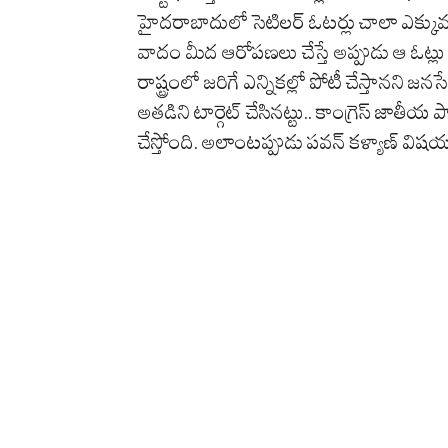
హైదరాబాదులో సెటిలర్ ఓటర్లు చాలా ఎక్కువగా
వాదం మీద ఆరోపణలు చేస్తే అప్పుడు ఆ ఓట్లు 
రాష్ట్రంలో జరిగే ఎన్నికల్లో పోటీ చేస్తానని జ
అతడిని టార్గెట్ చేసినట్టు.. కాంగ్రెస్ జాతీయ
చేస్తోంది. అలాంటప్పుడు పవన్ కళ్యాణ్ విష