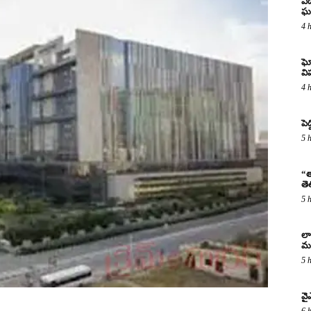
ఏడ
ఘ
4 
ఘో
వ
4 
పెద
5 
“త
తె
5 
లా
మర
5 
వై
6 