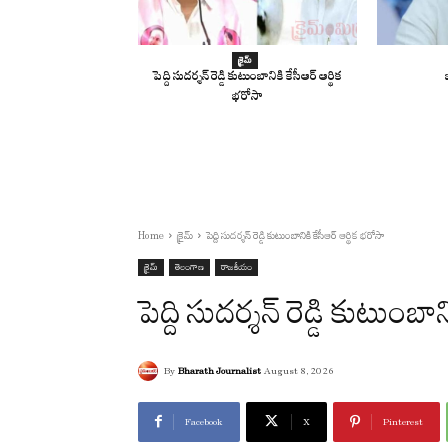
క్రైమ్
పెద్ది సుదర్శన్ రెడ్డి కుటుంబానికి కేసీఆర్ ఆర్థిక
భరోసా