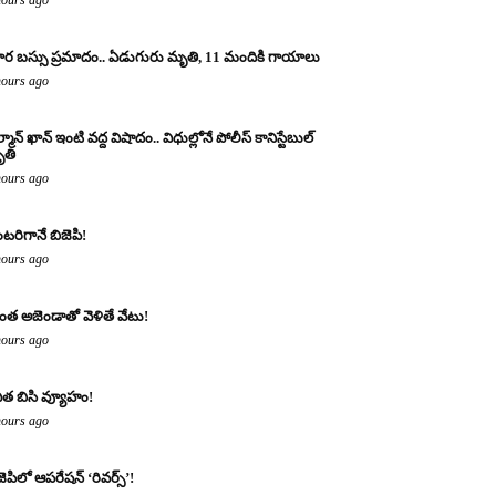
ర బస్సు ప్రమాదం.. ఏడుగురు మృతి, 11 మందికి గాయాలు
hours ago
్మాన్ ఖాన్ ఇంటి వద్ద విషాదం.. విధుల్లోనే పోలీస్ కానిస్టేబుల్
తి
hours ago
టరిగానే బిజెపి!
hours ago
ంత అజెండాతో వెళితే వేటు!
hours ago
ిత బిసి వ్యూహం!
hours ago
జెపిలో ఆపరేషన్ ‘రివర్స్’!