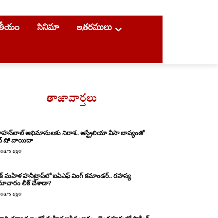
ాతీయం
సినిమా
ఇతరములు
తాజావార్తలు
హన్‌లాల్ అభిమానులకు నిరాశ.. ఆస్ట్రేలియా వీసా జాప్యంతో
వ్ షో వాయిదా
hours ago
క్ మహిళ హనీట్రాప్‌లో ఐఏఎఫ్ వింగ్ కమాండర్.. రహస్య
ాచారం లీక్ చేశాడా?
hours ago