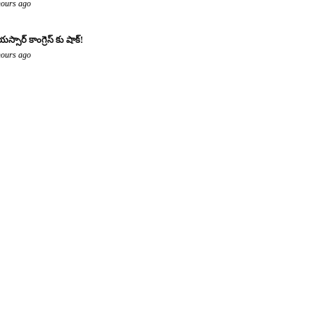
hours ago
యస్సార్ కాంగ్రెస్ కు షాక్!
hours ago