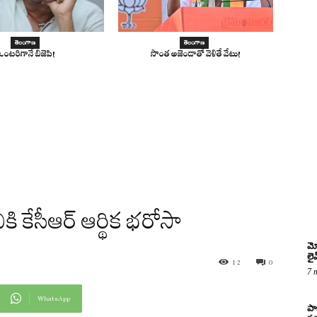
తెలంగాణ
తెలంగాణ
ఒంటరిగానే బిజెపి!
సొంత అజెండాతో వెళితే వేటు!