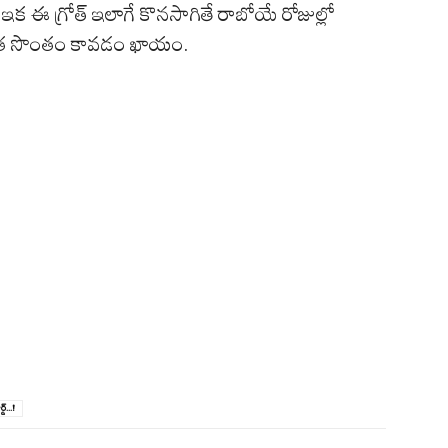
. ఇక ఈ గ్రోత్ ఇలాగే కొనసాగితే రాబోయే రోజుల్లో
వత సొంతం కావడం ఖాయం.
్‌...!