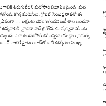
ంగానికి తిరుగులేదని మరోసారి నిరూపితమైంది! మన
ఘో
ోతోంది. కొత్త కంపెనీలు, గ్లోబల్ సెంటర్ల రాకతో ఈ
6 
ంఖ్య ఏకంగా 11 లక్షలకు చేరబోతోందని ఐటీ శాఖ అంచనా
ో ఉన్నవారికి, హైదరాబాద్ గ్రోత్‌ను చూస్తున్నవారికి ఇది
సల
మృ
ున్ముందు ఎలా ఉండబోతోందో ఇప్పుడు చూద్దాం ప్రభుత్వ
6 
ిసెంబర్ నాటికే హైదరాబాద్‌లో ఐటీ ఉద్యోగుల సంఖ్య
ఒం
7 
సొ
7 
కవ
7 
బి