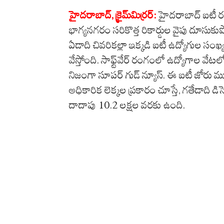
హైదరాబాద్, క్రైమ్‌మిర్ర‌ర్‌:
హైదరాబాద్ ఐటీ ర
భాగ్యనగరం సరికొత్త రికార్డుల వైపు దూసుకుప
ఏడాది చివరికల్లా ఇక్కడి ఐటీ ఉద్యోగుల స
వేస్తోంది. సాఫ్ట్‌వేర్ రంగంలో ఉద్యోగాల వేటల
నిజంగా సూపర్ గుడ్ న్యూస్. ఈ ఐటీ జోరు మ
అధికారిక లెక్కల ప్రకారం చూస్తే, గతేడాది డ
దాదాపు 10.2 లక్షల వరకు ఉంది.