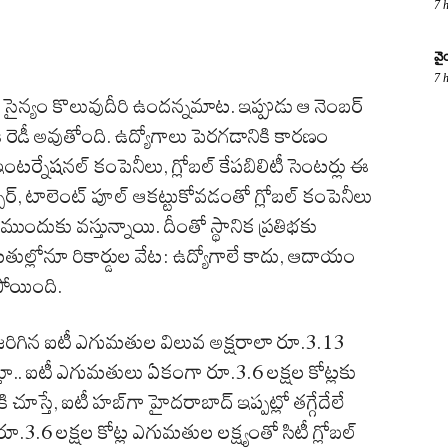
7 
వై
7 
 సైన్యం కొలువుదీరి ఉందన్నమాట. ఇప్పుడు ఆ నెంబర్
ి రెడీ అవుతోంది. ఉద్యోగాలు పెరగడానికి కారణం
ంటర్నేషనల్ కంపెనీలు, గ్లోబల్ కేపబిలిటీ సెంటర్లు ఈ
ట్రక్చర్, టాలెంట్ పూల్ ఆకట్టుకోవడంతో గ్లోబల్ కంపెనీలు
ుందుకు వస్తున్నాయి. దీంతో స్థానిక ప్రతిభకు
తుల్లోనూ రికార్డుల వేట: ఉద్యోగాలే కాదు, ఆదాయం
పోయింది.
ి జరిగిన ఐటీ ఎగుమతుల విలువ అక్షరాలా రూ.3.13
 చేస్తూ.. ఐటీ ఎగుమతులు ఏకంగా రూ.3.6 లక్షల కోట్లకు
 చూస్తే, ఐటీ హబ్‌గా హైదరాబాద్ ఇప్పట్లో తగ్గేదేలే
.3.6 లక్షల కోట్ల ఎగుమతుల లక్ష్యంతో సిటీ గ్లోబల్