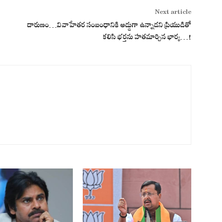
Next article
దారుణం…వివాహేత‌ర సంబంధానికి అడ్డుగా ఉన్నాడ‌ని ప్రియుడితో
క‌లిసి భ‌ర్త‌ను హ‌త‌మార్చిన భార్య‌…!