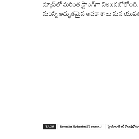
మ్యాప్‌లో మరింత స్ట్రాంగ్‌గా నిలబడబోతోంది
మరిన్ని అద్భుతమైన అవకాశాలు మన యు
TAGS
Record in Hyderabad IT sector...!
హైద‌రాబాద్ ఐటీ కొలువుల్లో రికార్డ