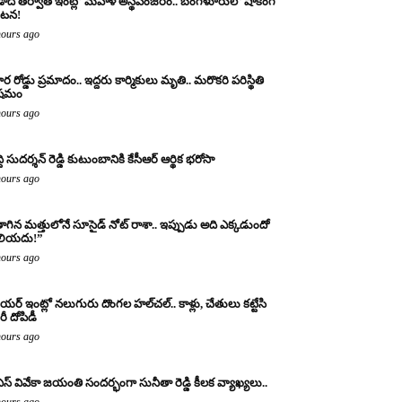
ాది తర్వాత ఇంట్లో మహిళ అస్థిపంజరం.. బెంగళూరులో షాకింగ్
టన!
hours ago
ర రోడ్డు ప్రమాదం.. ఇద్దరు కార్మికులు మృతి.. మరొకరి పరిస్థితి
ిషమం
hours ago
్ది సుదర్శన్ రెడ్డి కుటుంబానికి కేసీఆర్ ఆర్థిక భరోసా
hours ago
ాగిన మత్తులోనే సూసైడ్ నోట్ రాశా.. ఇప్పుడు అది ఎక్కడుందో
లియదు!”
hours ago
యర్ ఇంట్లో నలుగురు దొంగల హల్‌చల్.. కాళ్లు, చేతులు కట్టేసి
ీ దోపిడీ
hours ago
ఎస్ వివేకా జయంతి సందర్భంగా సునీతా రెడ్డి కీలక వ్యాఖ్యలు..
hours ago