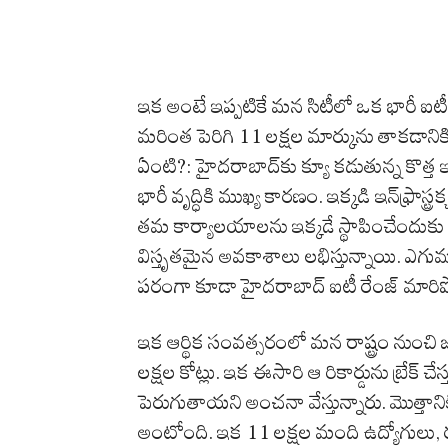
ఇక అంటే ఇప్పటికే మన సిటీలో ఒక భారీ ఐటీ
మరింత పెరిగి 11 లక్షల మార్కును తాకడానిక
ఏంటి?: హైదరాబాద్‌కు క్యూ కడుతున్న కొత్త ఇ
భారీ వృద్ధికి ముఖ్య కారణం. ఇక్కడి ఇన్‌ఫ్రాస్
తమ కార్యాలయాలను ఇక్కడే స్థాపించేందుకు మ
విస్తృతమైన అవకాశాలు లభిస్తున్నాయి. ఎగుమ
పరంగా కూడా హైదరాబాద్ ఐటీ రేంజ్ మారి
ఇక ఆర్థిక సంవత్సరంలో మన రాష్ట్రం నుంచ
లక్షల కోట్లు. ఇక ఈసారి ఆ రికార్డును బ్రేక్
పెరుగుతాయని అంచనా వేస్తున్నారు. మొత్తానికి
అంటోంది. ఇక 11 లక్షల మంది ఉద్యోగులు, రూ