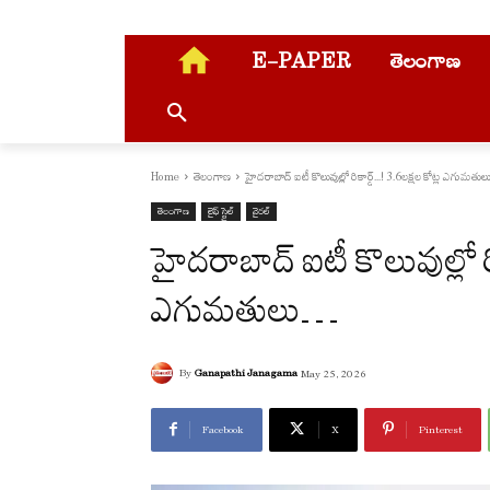
E-PAPER
తెలంగాణ
Home
తెలంగాణ
హైద‌రాబాద్ ఐటీ కొలువుల్లో రికార్డ్‌...! 3.6ల‌క్ష‌ల కోట్ల ఎగుమ‌తులు
తెలంగాణ
లైఫ్ స్టైల్
వైరల్
హైద‌రాబాద్ ఐటీ కొలువుల్లో రి
ఎగుమ‌తులు…
By
Ganapathi Janagama
May 25, 2026
Facebook
X
Pinterest