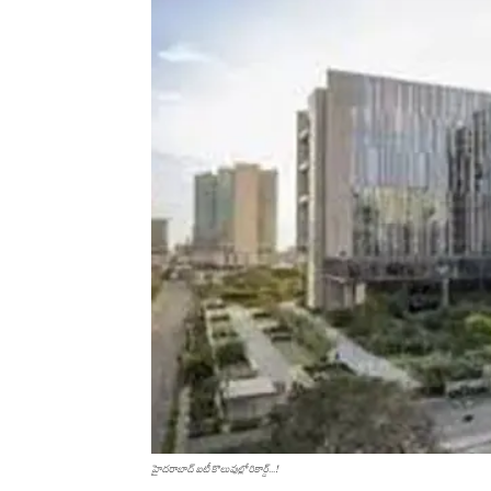
హైద‌రాబాద్ ఐటీ కొలువుల్లో రికార్డ్‌...!