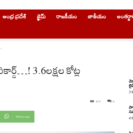
ఆంధ్ర ప్రదేశ్
క్రైమ్
రాజకీయం
జాతీయం
అంతర్జ
...
కార్డ్‌…! 3.6ల‌క్ష‌ల కోట్ల
మో
లై
3 
473
0
పా
సమ
WhatsApp
4 