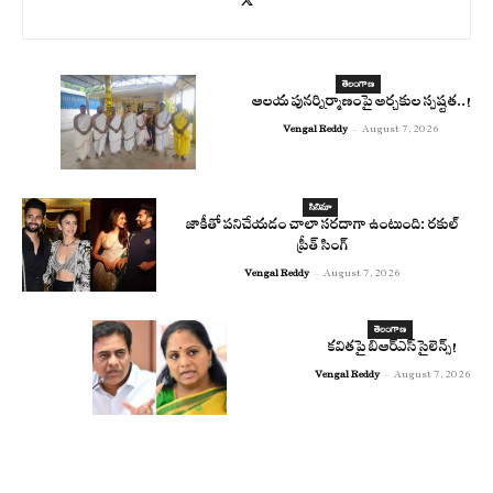
తెలంగాణ
ఆలయ పునర్నిర్మాణంపై అర్చకుల స్పష్టత..!
Vengal Reddy
-
August 7, 2026
సినిమా
జాకీతో పనిచేయడం చాలా సరదాగా ఉంటుంది: రకుల్
ప్రీత్ సింగ్
Vengal Reddy
-
August 7, 2026
తెలంగాణ
కవితపై బిఆర్ఎస్ సైలెన్స్!
Vengal Reddy
-
August 7, 2026