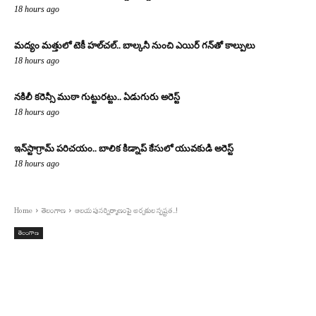
18 hours ago
మద్యం మత్తులో టెకీ హల్‌చల్.. బాల్కనీ నుంచి ఎయిర్ గన్‌తో కాల్పులు
18 hours ago
నకిలీ కరెన్సీ ముఠా గుట్టురట్టు.. ఏడుగురు అరెస్ట్
18 hours ago
ఇన్‌స్టాగ్రామ్ పరిచయం.. బాలిక కిడ్నాప్ కేసులో యువకుడి అరెస్ట్
18 hours ago