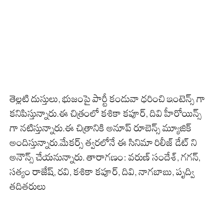
తెల్లటి దుస్తులు, భుజంపై పార్టీ కండువా ధరించి ఇంటెన్స్ గా
కనిపిస్తున్నారు.ఈ చిత్రంలో కశికా కపూర్, దివి హీరోయిన్స్
గా నటిస్తున్నారు.ఈ చిత్రానికి అనూప్ రూబెన్స్ మ్యూజిక్
అందిస్తున్నారు.మేకర్స్ త్వరలోనే ఈ సినిమా రిలీజ్ డేట్ ని
అనౌన్స్ చేయనున్నారు. తారాగణం: వరుణ్ సందేశ్, గగన్,
సత్యం రాజేష్, రవి, కశికా కపూర్, దివి, నాగబాబు, పృద్వి
తదితరులు