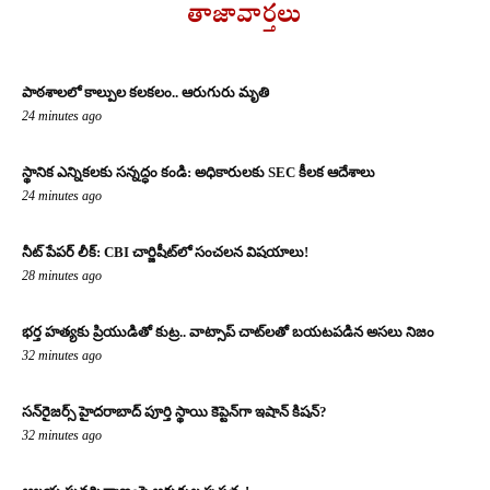
తాజావార్తలు
పాఠశాలలో కాల్పుల కలకలం.. ఆరుగురు మృతి
24 minutes ago
స్థానిక ఎన్నికలకు సన్నద్ధం కండి: అధికారులకు SEC కీలక ఆదేశాలు
24 minutes ago
నీట్ పేపర్ లీక్: CBI చార్జిషీట్‌లో సంచలన విషయాలు!
28 minutes ago
భర్త హత్యకు ప్రియుడితో కుట్ర.. వాట్సాప్ చాట్‌లతో బయటపడిన అసలు నిజం
32 minutes ago
సన్‌రైజర్స్ హైదరాబాద్ పూర్తి స్థాయి కెప్టెన్‌గా ఇషాన్ కిషన్?
32 minutes ago