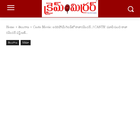
Home
తెలంగాణ
Caste Movie: అదిరిపోయే గెట‌ప్‌లో రాజార‌వీంద‌ర్...! CASTE’ మూవీ నుంచి రాజా
రవీందర్‌ ఫస్ట్ లుక్...
తెలంగాణ
సినిమా