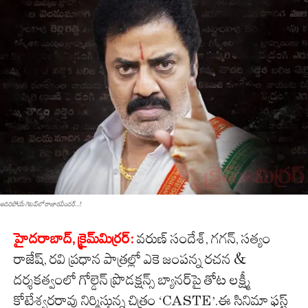
అదిరిపోయే గెట‌ప్‌లో రాజార‌వీంద‌ర్...!
హైద‌రాబాద్‌, క్రైమ్‌మిర్ర‌ర్‌:
వరుణ్ సందేశ్, గగన్, సత్యం
రాజేష్, రవి ప్రధాన పాత్రల్లో ఎకె జంపన్న రచన &
దర్శకత్వంలో గోల్డెన్ ప్రొడక్షన్స్ బ్యానర్‌పై తోట లక్ష్మీ
కోటేశ్వరరావు నిర్మిస్తున్న చిత్రం ‘CASTE’.ఈ సినిమా ఫస్ట్