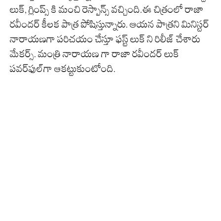
లుక్‌, గ్లింప్స్ కి మంచి రెస్పాన్స్ వచ్చింది.ఈ చిత్రంలో రాజా
రవీందర్‌ కీలక పాత్ర పోషిస్తున్నారు. ఆయన పాత్రని మినిస్టర్
నారాయణగా పరిచయం చేస్తూ ఫస్ట్ లుక్ ని రిలీజ్ చేశారు
మేకర్స్. మంత్రి నారాయణ గా రాజా రవీందర్ లుక్
పవర్‌ఫుల్‌గా ఆకట్టుకుంటోంది.