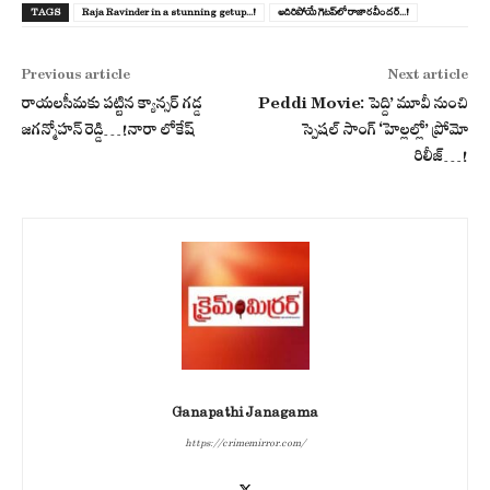
TAGS
Raja Ravinder in a stunning getup...!
అదిరిపోయే గెట‌ప్‌లో రాజార‌వీంద‌ర్...!
Previous article
Next article
రాయలసీమకు పట్టిన క్యాన్సర్ గడ్డ
Peddi Movie: పెద్ది’ మూవీ నుంచి
జగన్మోహన్ రెడ్డి…!నారా లోకేష్‌
స్పెషల్ సాంగ్ ‘హెల్లల్లో’ ప్రోమో
రిలీజ్…!
Ganapathi Janagama
https://crimemirror.com/