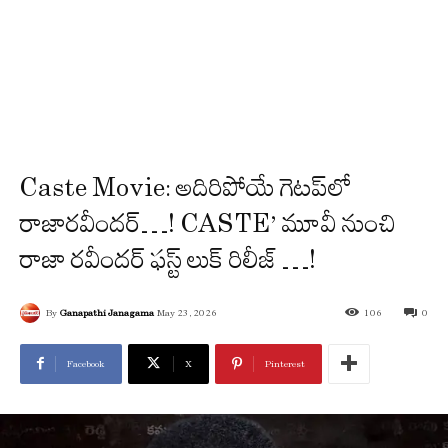
Caste Movie: అదిరిపోయే గెట‌ప్‌లో
రాజార‌వీంద‌ర్…! CASTE’ మూవీ నుంచి
రాజా రవీందర్‌ ఫస్ట్ లుక్ రిలీజ్ …!
By
Ganapathi Janagama
May 23, 2026
106
0
Facebook
X
Pinterest