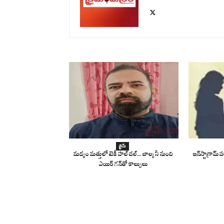
క్రైమ్
మద్యం మత్తులో టెకీ హల్‌చల్.. బాల్కనీ నుంచి
ఇన్‌స్టాగ్రామ్
ఎయిర్ గన్‌తో కాల్పులు