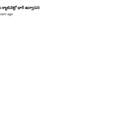
ీ క్యాబినెట్లో భారీ ఉద్వాసన!
hours ago