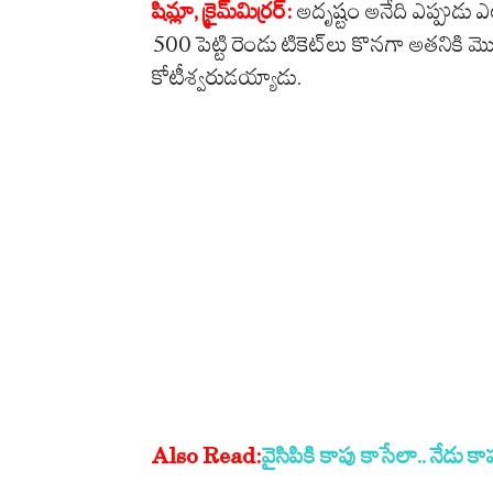
షిమ్లా, క్రైమ్‌మిర్ర‌ర్‌:
అదృష్టం అనేది ఎప్పుడు ఎలా
500 పెట్టి రెండు టికెట్‌లు కొన‌గా అత‌నికి మొద
కోటీశ్వ‌రుడ‌య్యాడు.
Also Read:
వైసిపికి కాపు కాసేలా.. నేడు కా