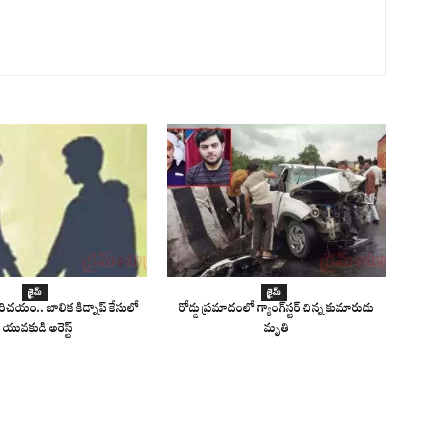
క్రైమ్
క్రైమ్
 పరిచయం.. బాలిక కిడ్నాప్ కేసులో
రోడ్డు ప్రమాదంలో గ్యాంగ్‌స్టర్ చిన్న కుమారుడు
యువకుడి అరెస్ట్
మృతి