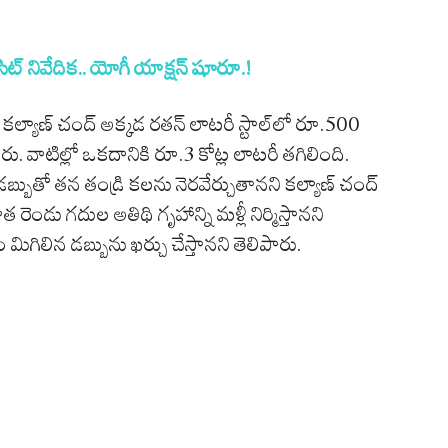
్‌ నివేదిక.. యోగీ యాక్షన్‌ షూరూ.!
న కల్యాణ్ చంద్ అక్కడ రతన్ లాటరీ స్టాల్‌లో రూ.500
రు. వాటిల్లో ఒకదానికి రూ.3 కోట్ల లాటరీ తగిలింది.
్బుతో తన తండ్రి కలను నెరవేర్చుతానని కల్యాణ్ చంద్
ండు గదుల అతిథి గృహాన్ని మళ్లీ నిర్మిస్తానని
ోసం మిగిలిన డబ్బును ఖర్చు చేస్తానని తెలిపారు.