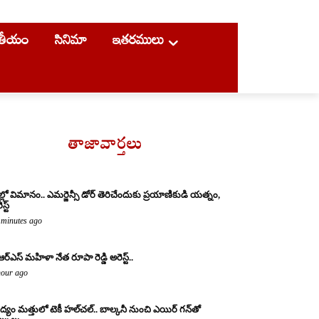
ాతీయం
సినిమా
ఇతరములు
తాజావార్తలు
ల్లో విమానం.. ఎమర్జెన్సీ డోర్ తెరిచేందుకు ప్రయాణికుడి యత్నం,
స్ట్
 minutes ago
ఆర్ఎస్ మహిళా నేత రూపా రెడ్డి అరెస్ట్..
hour ago
్యం మత్తులో టెకీ హల్‌చల్.. బాల్కనీ నుంచి ఎయిర్ గన్‌తో