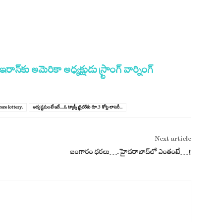
్‌కు అమెరికా అధ్యక్షుడు స్ర్టాంగ్‌ వార్నింగ్‌
ore lottery.
అదృష్ట‌మంటే ఇదే....ఓ ట్యాక్సీ డ్రైవ‌ర్‌కు రూ.3 కోట్ల లాట‌రీ...
Next article
బంగారం ధ‌ర‌లు….హైద‌రాబాద్‌లో ఎంతంటే…!