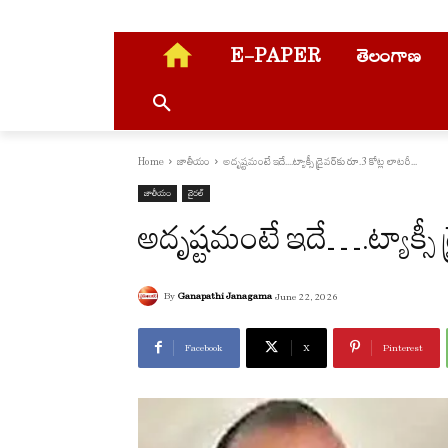
E-PAPER
తెలంగాణ
Home
జాతీయం
అదృష్ట‌మంటే ఇదే....ట్యాక్సీ డ్రైవ‌ర్‌కు రూ.3 కోట్ల లాట‌రీ...
జాతీయం
వైరల్
అదృష్ట‌మంటే ఇదే….ట్యాక్సీ డ
By
Ganapathi Janagama
June 22, 2026
Facebook
X
Pinterest