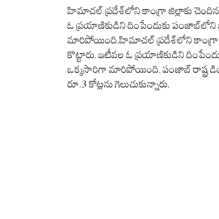
హిమాచల్ ప్రదేశ్‌లోని కాంగ్రా జిల్లాకు చెందిన
ఓ ప్రయాణికుడిని దింపేందుకు పంజాబ్‌లోని బ
మారిపోయింది.హిమాచల్ ప్రదేశ్‌లోని కాంగ్రా జి
కొట్టారు. ఇటీవల ఓ ప్రయాణికుడిని దింపేందు
ఒక్కసారిగా మారిపోయింది. పంజాబ్ రాష్ట్ర
రూ.3 కోట్లను గెలుచుకున్నారు.