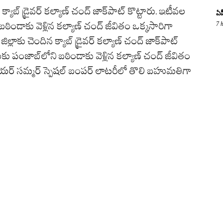
 క్యాబ్ డ్రైవర్ కల్యాణ్ చంద్ జాక్‌పాట్ కొట్టారు. ఇటీవల
ఏప
ఠిండాకు వెళ్లిన కల్యాణ్ చంద్ జీవితం ఒక్కసారిగా
7 
ల్లాకు చెందిన క్యాబ్ డ్రైవర్ కల్యాణ్ చంద్ జాక్‌పాట్
కు పంజాబ్‌లోని బఠిండాకు వెళ్లిన కల్యాణ్ చంద్ జీవితం
 డియర్ సమ్మర్ స్పెషల్ బంపర్ లాటరీలో తొలి బహుమతిగా