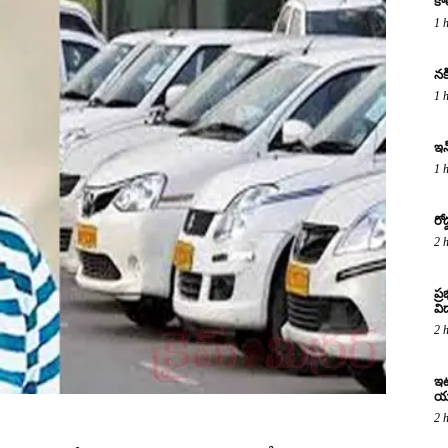
కా
1 
నక
1 
ఇన
1 
రో
2 
ప్
విద
2 
ఇటు
య
2 