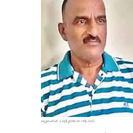
అదృష్ట‌మంటే ఇదే....ఓ ట్యాక్సీ డ్రైవ‌ర్‌కు రూ.3 కోట్ల లాట‌రీ...