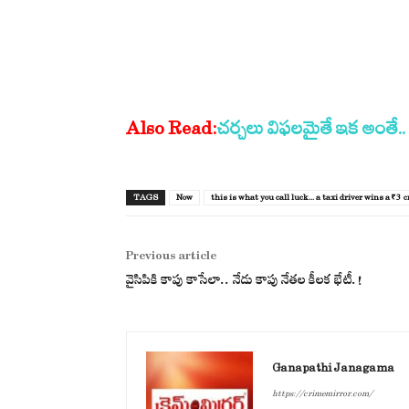
Also Read:
చర్చలు విఫలమైతే ఇక అంతే.. ఇరాన
TAGS
Now
this is what you call luck... a taxi driver wins a ₹3 cr
Previous article
వైసిపికి కాపు కాసేలా.. నేడు కాపు నేతల కీలక భేటీ.!
Ganapathi Janagama
https://crimemirror.com/