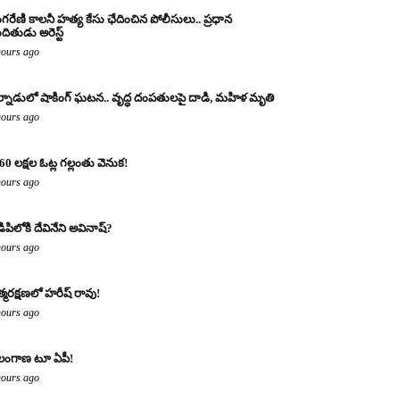
ంగరేణి కాలనీ హత్య కేసు ఛేదించిన పోలీసులు.. ప్రధాన
ందితుడు అరెస్ట్
hours ago
్నాడులో షాకింగ్ ఘటన.. వృద్ధ దంపతులపై దాడి, మహిళ మృతి
hours ago
60 లక్షల ఓట్ల గల్లంతు వెనుక!
hours ago
డిపిలోకి దేవినేని అవినాష్?
hours ago
్మరక్షణలో హరీష్ రావు!
hours ago
లంగాణ టూ ఏపీ!
hours ago