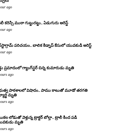
ల్పులు
hour ago
ిలీ కరెన్సీ ముఠా గుట్టురట్టు.. ఏడుగురు అరెస్ట్
hour ago
్‌స్టాగ్రామ్ పరిచయం.. బాలిక కిడ్నాప్ కేసులో యువకుడి అరెస్ట్
hour ago
డ్డు ప్రమాదంలో గ్యాంగ్‌స్టర్ చిన్న కుమారుడు మృతి
hours ago
రభుత్వ పాఠశాలలో విషాదం.. పాము కాటుతో మూడో తరగతి
్యార్థి మృతి
hours ago
కల లోడుతో వెళ్తున్న ట్రాక్టర్ బోల్తా.. ట్రాలీ కింద పడి
ువకుడు మృతి
hours ago