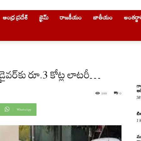
ఆంధ్ర ప్రదేశ్
క్రైమ్
రాజకీయం
జాతీయం
అంతర్జ
్రైవ‌ర్‌కు రూ.3 కోట్ల లాట‌రీ…
గా
అరె
100
0
58
WhatsApp
బీ
1 
మద