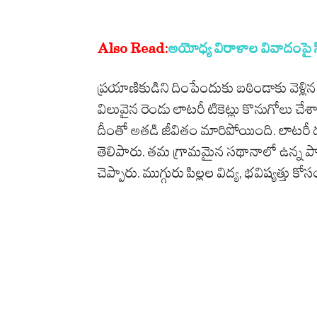
Also Read:
అయోధ్య విరాళాల వివాదంపై సిట
ప్రయాణికుడిని దింపేందుకు బఠిండాకు వెళ్లి
విలువైన రెండు లాటరీ టికెట్లు కొనుగోలు చేశా
దీంతో అతడి జీవితం మారిపోయింది. లాటరీ డబ
తెలిపారు. తమ గ్రామమైన సథానాలో ఉన్న పాత రె
చెప్పారు. ముగ్గురు పిల్లల విద్య, భవిష్యత్తు క