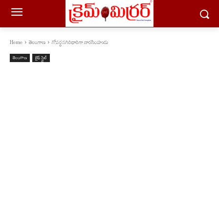
Home
తెలంగాణ
గోవర్ధనగిరిధారిగా నారసింహుడు
తెలంగాణ
లైఫ్ స్టైల్