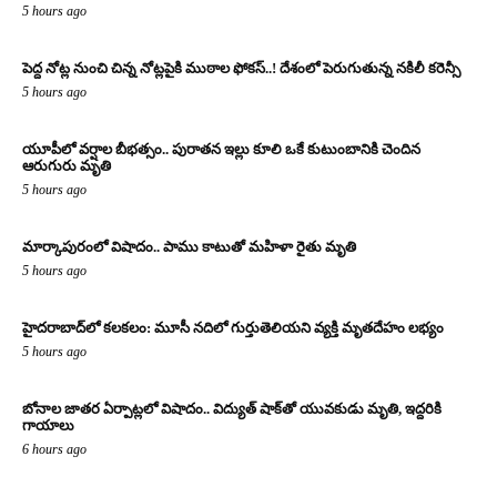
5 hours ago
పెద్ద నోట్ల నుంచి చిన్న నోట్లపైకి ముఠాల ఫోకస్..! దేశంలో పెరుగుతున్న నకిలీ కరెన్సీ
5 hours ago
యూపీలో వర్షాల బీభత్సం.. పురాతన ఇల్లు కూలి ఒకే కుటుంబానికి చెందిన
ఆరుగురు మృతి
5 hours ago
మార్కాపురంలో విషాదం.. పాము కాటుతో మహిళా రైతు మృతి
5 hours ago
హైదరాబాద్‌లో కలకలం: మూసీ నదిలో గుర్తుతెలియని వ్యక్తి మృతదేహం లభ్యం
5 hours ago
బోనాల జాతర ఏర్పాట్లలో విషాదం.. విద్యుత్ షాక్‌తో యువకుడు మృతి, ఇద్దరికి
గాయాలు
6 hours ago