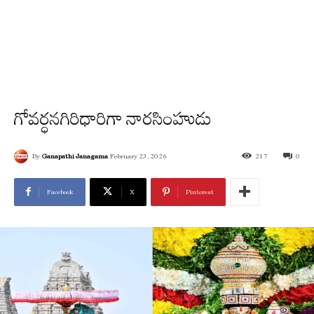
గోవర్ధనగిరిధారిగా నారసింహుడు
By
Ganapathi Janagama
February 23, 2026
217
0
Facebook
X
Pinterest