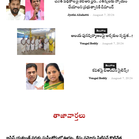
చేనేత పథకాలపై కేటీఆర్ ఫైర్.. నేతన్నలకు న్యాయం
చేయాలని ప్రభుత్వానికి డిమాండ్
Jyothi Alishetti
-
August 7, 2026
తెలంగాణ
ఆలయ పునర్నిర్మాణంపై అర్చకుల స్పష్టత..!
Vengal Reddy
-
August 7, 2026
తెలంగాణ
కవితపై బిఆర్ఎస్ సైలెన్స్!
Vengal Reddy
-
August 7, 2026
తాజావార్తలు
జస్టిస్ యశ్వంత్ వర్మకు సుప్రీంకోర్టులో ఊరట.. కేసు నమోదు పిటిషన్ కొట్టివేత