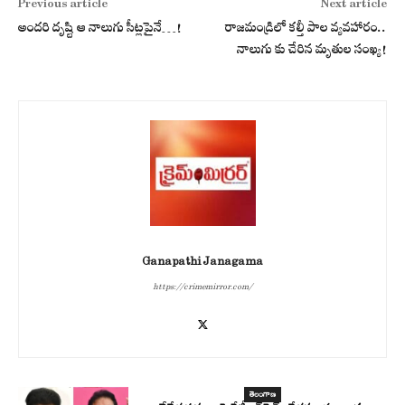
Previous article
Next article
అంద‌రి దృష్టి ఆ నాలుగు సీట్ల‌పైనే…!
రాజమండ్రిలో కల్తీ పాల వ్యవహారం..
నాలుగు కు చేరిన మృతుల సంఖ్య!
Ganapathi Janagama
https://crimemirror.com/
తెలంగాణ