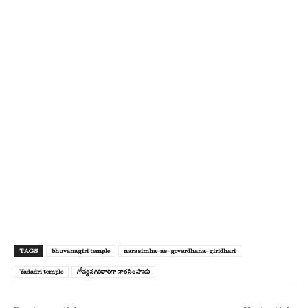
TAGS
bhuvanagiri temple
narasimha-as-govardhana-giridhari
Yadadri temple
గోవర్ధనగిరిధారిగా నారసింహుడు