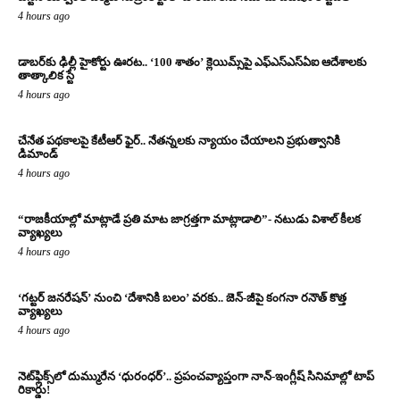
4 hours ago
డాబర్‌కు ఢిల్లీ హైకోర్టు ఊరట.. ‘100 శాతం’ క్లెయిమ్స్‌పై ఎఫ్‌ఎస్‌ఎస్‌ఏఐ ఆదేశాలకు
తాత్కాలిక స్టే
4 hours ago
చేనేత పథకాలపై కేటీఆర్ ఫైర్.. నేతన్నలకు న్యాయం చేయాలని ప్రభుత్వానికి
డిమాండ్
4 hours ago
“రాజకీయాల్లో మాట్లాడే ప్రతి మాట జాగ్రత్తగా మాట్లాడాలి”- నటుడు విశాల్ కీలక
వ్యాఖ్యలు
4 hours ago
‘గట్టర్ జనరేషన్’ నుంచి ‘దేశానికి బలం’ వరకు.. జెన్-జీపై కంగనా రనౌత్ కొత్త
వ్యాఖ్యలు
4 hours ago
నెట్‌ఫ్లిక్స్‌లో దుమ్మురేన ‘ధురంధర్’.. ప్రపంచవ్యాప్తంగా నాన్-ఇంగ్లీష్ సినిమాల్లో టాప్
రికార్డు!