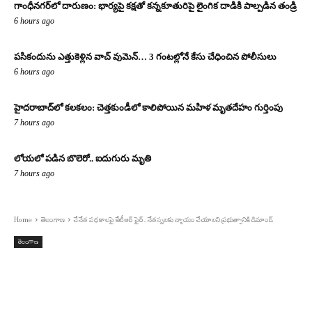
గాంధీనగర్‌లో దారుణం: భార్యపై కక్షతో కన్నకూతురిపై లైంగిక దాడికి పాల్పడిన తండ్రి
6 hours ago
పసికందును ఎత్తుకెళ్లిన వాచ్ వుమెన్… 3 గంటల్లోనే కేసు చేధించిన పోలీసులు
6 hours ago
హైదరాబాద్‌లో కలకలం: చెత్తకుండీలో కాలిపోయిన మహిళ మృతదేహం గుర్తింపు
7 hours ago
లోయలో పడిన బొలెరో.. ఐదుగురు మృతి
7 hours ago