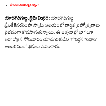
వేలాదిగా త‌ర‌లివ‌చ్చిన భక్తులు
యాదగిరిగుట్ట, క్రైమ్ మిర్ర‌ర్:
యాదగిరిగుట్ట
శ్రీలకీëనరసింహ స్వామి ఆలయంలో వార్షిక బ్రహ్మోత్సవాలు
వైభవంగా కొనసాగుతున్నాయి. ఈ ఉత్సవాల్లో భాగంగా
ఆరో రోజైన సోమవారం యాదగిరీశుడిని ‘గోవర్ధనగిరిధారి’
అలంకరణలో భక్తులు సేవించారు.