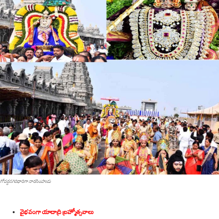
గోవర్ధనగిరిధారిగా నారసింహుడు
వైభవంగా యాదాద్రి బ్రహ్మోత్సవాలు