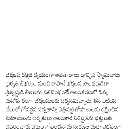
భక్తజన రక్షణె ధ్యేయంగా అవతారాలు దాల్చిన స్వామివారు
ప్రకృతి బీభత్సం నుంచి కాపాడే భక్తజన బాంధవుడిగా
శ్రీకృష్ణుడి లీలలను ప్రతిబింభించే అలంకరణలో దివ్య
మనోహరంగా భక్తజనులకు దర్శనమిచ్చారు. తన చిటికెన
వేలుతో గోవర్థన పర్వతాన్ని ఎత్తిపట్టి గోపాలులను రక్షించిన
మహిమలను అర్చకులు అలంకార విశిష్టతను భక్తులకు
వివరించారు.భక్తుల గోవిందనామ స్మరణల మధ్య వైభవంగా