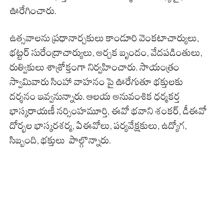
ఊరేగించారు.
ఉత్సవాలను ప్రధానార్చకులు కాండూరి వెంకటాచార్యులు,
భట్టర్‌ సురేంద్రాచార్యులు, అర్చక బృందం, వేదపడింతులు,
రుత్వికులు శాశ్రోక్తంగా నిర్వహించారు. సాయంత్రం
స్వామివారు సింహా వాహనం పై ఊరేగుతూ భక్తులకు
దర్శనం ఇవ్వనున్నారు. ఆలయ అనువంశిక ధర్మకర్త
భాస్కరాయణీ నర్సింహమూర్తి, ఈవో భవాని శంకర్‌, డీఈవో
దోర్భల భాస్కరశర్మ, ఏఈవోలు, పర్యవేక్షకులు, ఉద్యోగ,
సిబ్బంది, భక్తులు పాల్గొన్నారు.