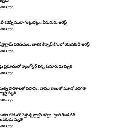
ల్పులు
hours ago
ిలీ కరెన్సీ ముఠా గుట్టురట్టు.. ఏడుగురు అరెస్ట్
hours ago
్‌స్టాగ్రామ్ పరిచయం.. బాలిక కిడ్నాప్ కేసులో యువకుడి అరెస్ట్
hours ago
డ్డు ప్రమాదంలో గ్యాంగ్‌స్టర్ చిన్న కుమారుడు మృతి
hours ago
రభుత్వ పాఠశాలలో విషాదం.. పాము కాటుతో మూడో తరగతి
్యార్థి మృతి
hours ago
కల లోడుతో వెళ్తున్న ట్రాక్టర్ బోల్తా.. ట్రాలీ కింద పడి
ువకుడు మృతి
hours ago