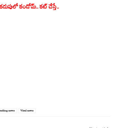
డుపులో కండోమ్.. కట్ చేస్తే..
ending news
Viral news