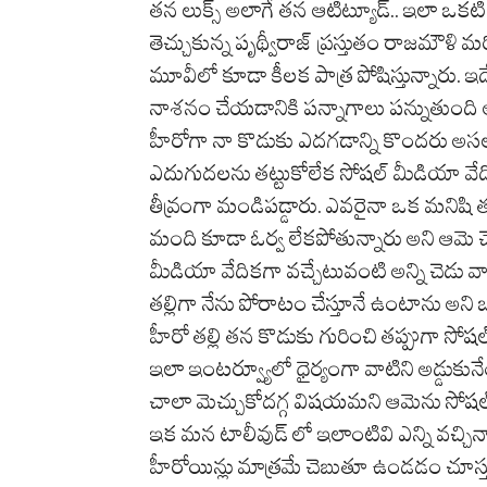
తన లుక్స్ అలాగే తన ఆటిట్యూడ్.. ఇలా ఒకటి
తెచ్చుకున్న పృథ్వీరాజ్ ప్రస్తుతం రాజమౌళి
మూవీలో కూడా కీలక పాత్ర పోషిస్తున్నారు.
నాశనం చేయడానికి పన్నాగాలు పన్నుతుంది అన
హీరోగా నా కొడుకు ఎదగడాన్ని కొందరు అసలు 
ఎదుగుదలను తట్టుకోలేక సోషల్ మీడియా వేద
తీవ్రంగా మండిపడ్డారు. ఎవరైనా ఒక మనిషి త
మంది కూడా ఓర్వ లేకపోతున్నారు అని ఆమె 
మీడియా వేదికగా వచ్చేటువంటి అన్ని చెడు వ్
తల్లిగా నేను పోరాటం చేస్తూనే ఉంటాను అన
హీరో తల్లి తన కొడుకు గురించి తప్పుగా స
ఇలా ఇంటర్వ్యూలో ధైర్యంగా వాటిని అడ్డుకు
చాలా మెచ్చుకోదగ్గ విషయమని ఆమెను సోషల్ మ
ఇక మన టాలీవుడ్ లో ఇలాంటివి ఎన్ని వచ్చినా
హీరోయిన్లు మాత్రమే చెబుతూ ఉండడం చూస్తున