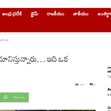
ఆంధ్ర ప్రదేశ్
క్రైమ్
రాజకీయం
జాతీయం
అంతర్జ
ాజ్ తల్లి
ానిస్తున్నారు… ఇది ఒక
గా
అరె
7 
196
0
బీ
8 
WhatsApp
మద