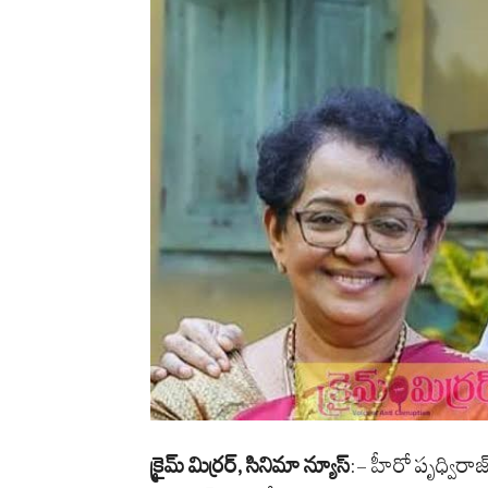
క్రైమ్ మిర్రర్, సినిమా న్యూస్
:- హీరో పృధ్విరాజ