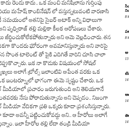
 కాదు రెండు కాదు.. ఒక మంచి మనిషిలాను గుర్తింపు
సి
 మరియు మహేష్ కాంబినేషన్ లో వస్తున్నటువంటి వారణాసి
ని
8 
 ఇదే సమయంలో అతనిపై సైబర్ అటాక్ అన్ని విధాలుగా
ి పృధ్విరాజ్ తల్లి మల్లికా కీలక ఆరోపణలు చేశారు.
పల
జీర్ణించుకోలేకపోతున్నారు అని ఆమె వెల్లడించారు. తన
8 
ికగా కొందరు ఘోరంగా అవమానిస్తున్నారు అని వారిపై
ఆ 
న సొంత టాలెంట్ తో పైకి ఎదిగితే వారిని చూసి చాలా
13
చెప్పుకొచ్చారు. ఇక నా కొడుకు విషయంలో సోషల్
యాఖ్యలు అలాగే ట్రోల్స్ ఇలాంటివి ఆపేంత వరకు ఒక
టి
ి ఒక ఇంటర్వ్యూలో భాగంగా ఈమె స్పష్టం చేశారు. ఒక
14
ోషల్ మీడియాలో ప్రచారం జరుగుతుంది అని తెలియగానే
ఆత
నేంతవరకు నేను పోరాడుతున్నాను అని చెప్పడం.. నిజంగా
14
ీడియా వేదికగా ప్రతి ఒక్కరు కూడా ప్రశంసిస్తున్నారు.
 కూడా అవన్నీ పట్టించుకోవద్దు అని.. ఆ హీరోలు అలాగే
తె
14
్నాం. ఇలా హీరోల తల్లి లేదా తండ్రి మీడియా