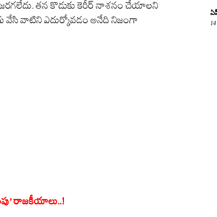
 జరగలేదు. తన కొడుకు కెరీర్ నాశనం చేయాలని
ఏప
 వేసి వాటిని ఎదుర్కోవడం అనేది నిజంగా
14
క్యాంపు’ రాజకీయాలు..!