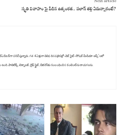
Next article
స్మృతి వివాహం పై వీడిన ఉత్కంఠత.. పలాస్ తల్లి ఏమన్నారంటే?
్‌ఎడిటర్‌గా పనిచేస్తున్నారు. గత 4 ఏళ్లుగా వివిధ దినపత్రికల్లో-వెబ్ సైట్-సోషల్ మీడియా ఆప్స్' లలో
ది. పాలిటిక్స్‌, టెక్నాలజీ, లైఫ్‌ స్టైల్‌, బిజినెస్‌కు సంబంధించిన కంటెంట్‌ను రాయగలను.