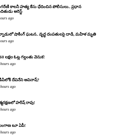
ంగరేణి కాలనీ హత్య కేసు ఛేదించిన పోలీసులు.. ప్రధాన
ందితుడు అరెస్ట్
hours ago
్నాడులో షాకింగ్ ఘటన.. వృద్ధ దంపతులపై దాడి, మహిళ మృతి
hours ago
60 లక్షల ఓట్ల గల్లంతు వెనుక!
 hours ago
డిపిలోకి దేవినేని అవినాష్?
 hours ago
్మరక్షణలో హరీష్ రావు!
 hours ago
లంగాణ టూ ఏపీ!
 hours ago