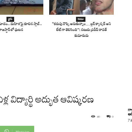
క్రైమ్
సినిమా
్రమాదం.. మహిళపై కూలిన స్లాబ్‌..
“కడుపు నొప్పి అనుకున్నాం… బ్లడ్ క్యాన్సర్ అని
రాజస్థాన్ లో ఘటన
లేట్ గా తెలిసింది”: నటుడు ప్రదీప్ రావత్
కుమారుడు