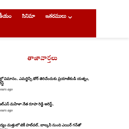
ాతీయం
సినిమా
ఇతరములు
తాజావార్తలు
ల్లో విమానం.. ఎమర్జెన్సీ డోర్ తెరిచేందుకు ప్రయాణికుడి యత్నం,
స్ట్
hours ago
ఆర్ఎస్ మహిళా నేత రూపా రెడ్డి అరెస్ట్..
hours ago
్యం మత్తులో టెకీ హల్‌చల్.. బాల్కనీ నుంచి ఎయిర్ గన్‌తో