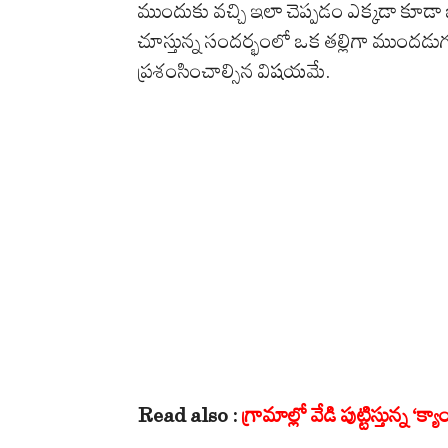
ముందుకు వచ్చి ఇలా చెప్పడం ఎక్కడా కూడా
చూస్తున్న సందర్భంలో ఒక తల్లిగా ముందడుగు
ప్రశంసించాల్సిన విషయమే.
Read also :
గ్రామాల్లో వేడి పుట్టిస్తున్న ‘