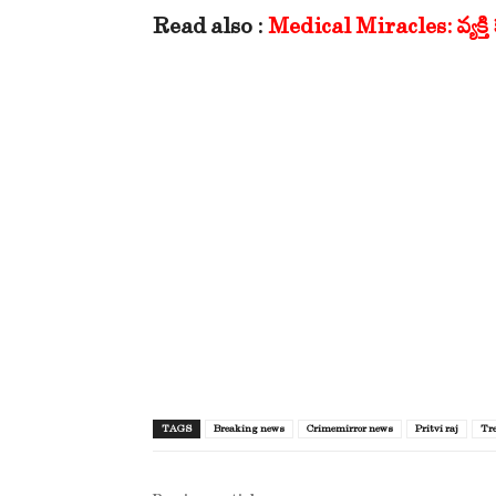
Read also :
Medical Miracles: వ్యక్తి క
TAGS
Breaking news
Crimemirror news
Pritvi raj
Tr