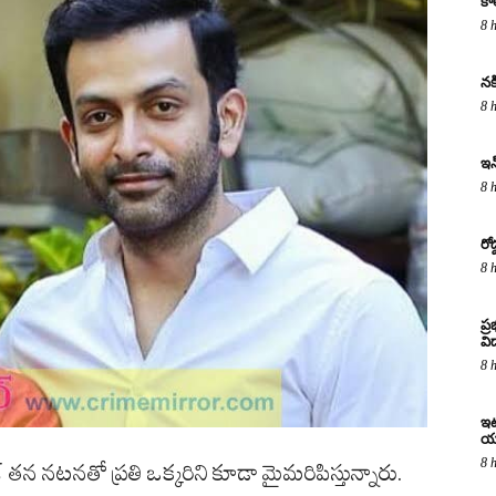
కా
8 
నక
8 
ఇన
8 
రో
8 
ప్
విద
8 
ఇటు
య
8 
్ తన నటనతో ప్రతి ఒక్కరిని కూడా మైమరిపిస్తున్నారు.