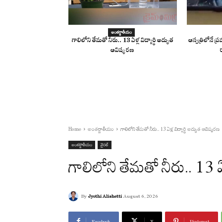
అంతర్జాతీయం
గాలిలోని తేమతో నీరు.. 13 ఏళ్ల విద్యార్థి అద్భుత
ఆస్పత్రిలోనే ప
ఆవిష్కరణ