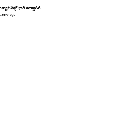
ీ క్యాబినెట్లో భారీ ఉద్వాసన!
 hours ago