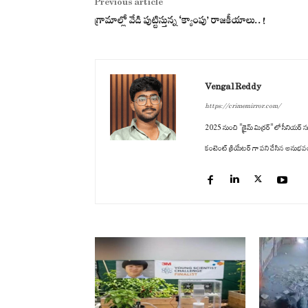
Previous article
గ్రామాల్లో వేడి పుట్టిస్తున్న ‘క్యాంపు’ రాజకీయాలు..!
Vengal Reddy
https://crimemirror.com/
2025 నుంచి "క్రైమ్ మిర్రర్" లో సీనియర్ సబ
కంటెంట్ క్రియేటర్ గా పని చేసిన అనుభవం ఉం