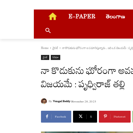
E-PAPER
తెలంగాణ
Home
వైరల్
నా కొడుకును ఘోరంగా అవమానిస్తున్నారు... ఇది ఒక విజయమే : పృధ్విర
వైరల్
సినిమా
నా కొడుకును ఘోరంగా అవమ
విజయమే : పృధ్విరాజ్ తల్లి
By
Vengal Reddy
November 28, 2025
Facebook
X
Pinterest