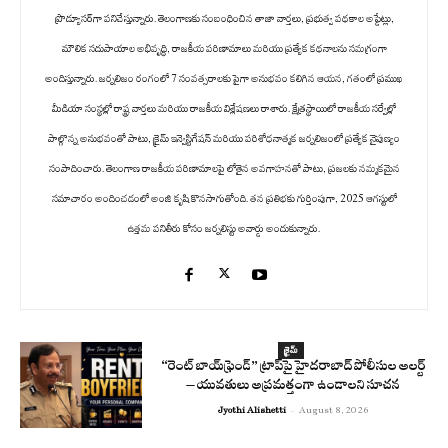
ప్రొడ్యూసర్‌గా పనిచేస్తున్నారు. తెలంగాణకు సంబంధించిన తాజా వార్తలు, ప్రభుత్వ పథకాల అప్డేట్లు,
మౌలిక సదుపాయాల అభివృద్ధి, రాజకీయ పరిణామాలు మరియు ప్రత్యేక కథనాలను సమగ్రంగా
అందిస్తున్నారు. జర్నలిజం రంగంలో 7 సంవత్సరాలకు పైగా అనుభవం కలిగిన ఆయన, గతంలో ప్రముఖ
మీడియా సంస్థల్లో రాష్ట్ర వార్తలు మరియు రాజకీయ విశ్లేషణలు రాశారు. క్షేత్రస్థాయిలో రాజకీయ సర్వేల్లో
పాల్గొన్న అనుభవంతో పాటు, క్రైమ్ ఇన్వెస్టిగేషన్ మరియు పరిశోధనాత్మక జర్నలిజంలో ప్రత్యేక నైపుణ్యం
సంపాదించారు. తెలంగాణ రాజకీయ పరిణామాలపై లోతైన అవగాహనతో పాటు, ప్రజలకు నమ్మకమైన
సమాచారం అందించడంలో అంజి కృషి కొనసాగుతోంది. తన ప్రతిభకు గుర్తింపుగా, 2025 ఆగస్టులో
ఉత్తమ పనితీరు కోసం జర్నలిస్టు అవార్డు అందుకున్నారు.
క్రైమ్
“రెంట్ బాయ్‌ఫ్రెండ్” ట్రాప్‌పై హైదరాబాద్ పోలీసుల అలర్ట్
– యువతులు అప్రమత్తంగా ఉండాలని సూచన
Jyothi Alishetti
-
August 8, 2026