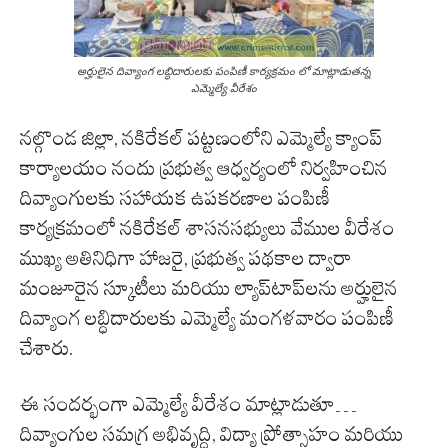
అర్హులైన దివ్యాంగ లబ్ధిదారులకు పంపిణీ కార్యక్రమం లో మాట్లాడుతన్న
ఎమ్మెల్యే వీరేశం
నల్గొండ
జిల్లా
, నకిరేకల్ పట్టణంలోని ఎమ్మెల్యే క్యాంప్
కార్యాలయం నందు ప్రభుత్వ ఆధ్వర్యంలో నిర్వహించిన
దివ్యాంగులకు సహాయక ఉపకరణాల పంపిణీ
కార్యక్రమంలో నకిరేకల్ శాసనసభ్యులు వేముల వీరేశం
ముఖ్య
అతినిధిగా
హాజరై
, ప్రభుత్వ పథకాల ద్వారా
మంజూరైన స్కూటీలు మరియు ల్యాప్‌టాప్‌లను అర్హులైన
దివ్యాంగ లబ్ధిదారులకు ఎమ్మెల్యే
మంగళవారం
పంపిణీ
చేశారు.
ఈ సందర్భంగా ఎమ్మెల్యే
వీరేశం
మాట్లాడుతూ…
దివ్యాంగుల సమగ్ర అభివృద్ధి, విద్యా ప్రోత్సాహం మరియు