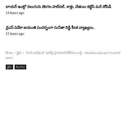
లాయర్ ఇంట్లో నలుగురు దొంగల హల్‌చల్.. కాళ్లు, చేతులు కట్టేసి మరీ దోపిడీ
14 hours ago
వైఎస్ వివేకా జయంతి సందర్భంగా సునీతా రెడ్డి కీలక వ్యాఖ్యలు..
15 hours ago