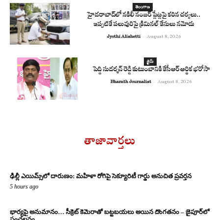
తెలంగాణ
హైదరాబాద్‌లో నకిలీ నంబర్ ప్లేట్లపై కఠిన చర్యలు..
ఇప్పటికే పలువురిపై క్రిమినల్ కేసులు నమోదు
Jyothi Alishetti
-
August 8, 2026
క్రైమ్
పెద్ది సుదర్శన్ రెడ్డి కుటుంబానికి కేసీఆర్ ఆర్థిక భరోసా
Bharath Journalist
-
August 8, 2026
తాజావార్తలు
ఢిల్లీ ఎయిమ్స్‌లో దారుణం: మహిళా రోగిపై సెక్యూరిటీ గార్డు అనుచిత ప్రవర్తన
5 hours ago
భార్యపై అనుమానం… సీక్రెట్ కెమెరాతో బట్టబయలు అయిన దొంగతనం – జైపూర్‌లో
సంచలనం