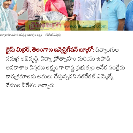
దివ్యాంగుల సమగ్ర అభివృద్ధి ప్రభుత్వం లక్ష్యం - నకిరేకల్ ఎమ్మెల్యే
క్రైమ్
మిర్రర్
,
తెలంగాణ
ఇన్వెస్టిగేషన్
బ్యూరో
:
దివ్యాంగుల
సమగ్ర అభివృద్ధి, విద్యా ప్రోత్సాహం మరియు ఉపాధి
అవకాశాల విస్తరణ లక్ష్యంగా రాష్ట్ర ప్రభుత్వం అనేక సంక్షేమ
కార్యక్రమాలను అమలు చేస్తున్నదని నకిరేకల్ ఎమ్మెల్యే
వేముల వీరేశం
అన్నారు
.