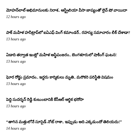
మోహన్‌లాల్ అభిమానులకు నిరాశ.. ఆస్ట్రేలియా వీసా జాప్యంతో లైవ్ షో వాయిదా
12 hours ago
పాక్ మహిళ హనీట్రాప్‌లో ఐఏఎఫ్ వింగ్ కమాండర్.. రహస్య సమాచారం లీక్ చేశాడా?
13 hours ago
ఏడాది తర్వాత ఇంట్లో మహిళ అస్థిపంజరం.. బెంగళూరులో షాకింగ్ ఘటన!
13 hours ago
ఘోర రోడ్డు ప్రమాదం.. ఇద్దరు కార్మికులు మృతి.. మరొకరి పరిస్థితి విషమం
13 hours ago
పెద్ది సుదర్శన్ రెడ్డి కుటుంబానికి కేసీఆర్ ఆర్థిక భరోసా
13 hours ago
“తాగిన మత్తులోనే సూసైడ్ నోట్ రాశా.. ఇప్పుడు అది ఎక్కడుందో తెలియదు!”
14 hours ago