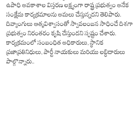
ఉపాధి అవకాశాల విస్తరణ లక్ష్యంగా రాష్ట్ర ప్రభుత్వం అనేక
సంక్షేమ కార్యక్రమాలను అమలు చేస్తున్నదని తెలిపారు.
దివ్యాంగులు ఆత్మవిశ్వాసంతో స్వావలంబన సాధించే దిశగా
ప్రభుత్వం నిరంతరం కృషి చేస్తుందని స్పష్టం చేశారు.
కార్యక్రమంలో సంబంధిత అధికారులు, స్థానిక
ప్రజాప్రతినిధులు, పార్టీ నాయకులు మరియు లబ్ధిదారులు
పాల్గొన్నారు..