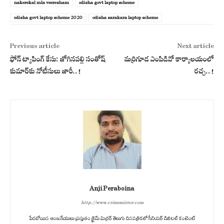
nakerekal mla veeresham
odisha govt laptop scheme
odisha govt laptop scheme 2020
odisha sarakara laptop scheme
Previous article
Next article
ఫోన్ ట్యాపింగ్ కేసు: జోగినపల్లి సంతోష్
మర్రిగూడ ఎంపిడివో కార్యాలయంలో
కుమార్‌కు నోటీసులు జారీ..!
రచ్చ..!
Anji Peraboina
http://www.crimemirror.com
పేరబోయిన ఆంజనేయులు ప్రస్తుతం క్రైమ్ మిర్రర్ తెలుగు దినపత్రికలో సీనియర్ డిజిటల్ కంటెంట్