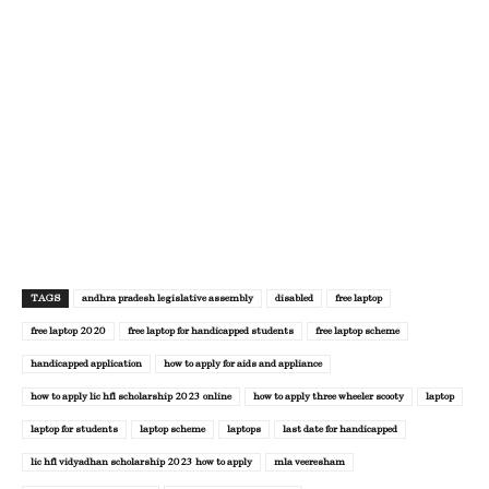
TAGS
andhra pradesh legislative assembly
disabled
free laptop
free laptop 2020
free laptop for handicapped students
free laptop scheme
handicapped application
how to apply for aids and appliance
how to apply lic hfl scholarship 2023 online
how to apply three wheeler scooty
laptop
laptop for students
laptop scheme
laptops
last date for handicapped
lic hfl vidyadhan scholarship 2023 how to apply
mla veeresham