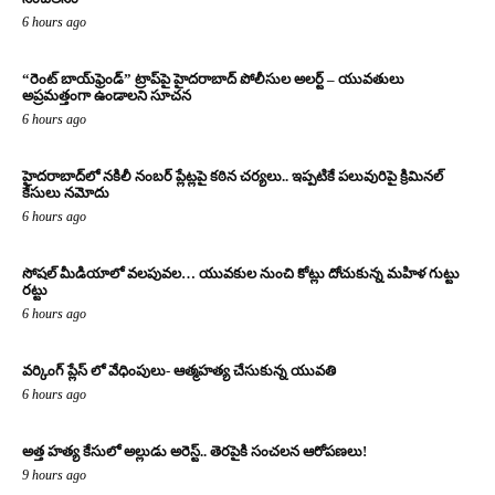
6 hours ago
“రెంట్ బాయ్‌ఫ్రెండ్” ట్రాప్‌పై హైదరాబాద్ పోలీసుల అలర్ట్ – యువతులు
అప్రమత్తంగా ఉండాలని సూచన
6 hours ago
హైదరాబాద్‌లో నకిలీ నంబర్ ప్లేట్లపై కఠిన చర్యలు.. ఇప్పటికే పలువురిపై క్రిమినల్
కేసులు నమోదు
6 hours ago
సోషల్ మీడియాలో వలపువల… యువకుల నుంచి కోట్లు దోచుకున్న మహిళ గుట్టు
రట్టు
6 hours ago
వర్కింగ్ ప్లేస్ లో వేధింపులు- ఆత్మహత్య చేసుకున్న యువతి
6 hours ago
అత్త హత్య కేసులో అల్లుడు అరెస్ట్.. తెరపైకి సంచలన ఆరోపణలు!
9 hours ago