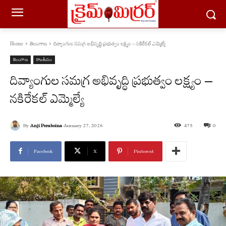
Home
తెలంగాణ
దివ్యాంగుల సమగ్ర అభివృద్ధి ప్రభుత్వం లక్ష్యం - నకిరేకల్ ఎమ్మెల్యే
తెలంగాణ
రాజకీయం
దివ్యాంగుల సమగ్ర అభివృద్ధి ప్రభుత్వం లక్ష్యం –
నకిరేకల్ ఎమ్మెల్యే
By
Anji Peraboina
January 27, 2026
475
0
Facebook
X
Pinterest