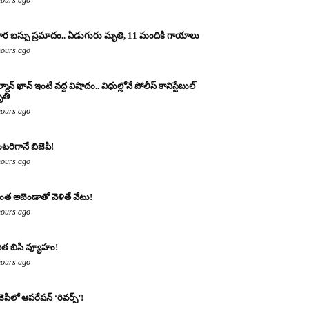
ర బస్సు ప్రమాదం.. ఏడుగురు మృతి, 11 మందికి గాయాలు
hours ago
్మాన్ ఖాన్ ఇంటి వద్ద విషాదం.. విధుల్లోనే పోలీస్ కానిస్టేబుల్
తి
hours ago
టరిగానే బిజెపి!
hours ago
ంత అజెండాతో వెళితే వేటు!
hours ago
ిత బిసి వ్యూహం!
hours ago
జెపిలో ఆపరేషన్ ‘రివర్స్’!