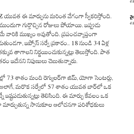
4 
 యువత ఈ మార్పును మరింత వేగంగా స్వీకరిస్తోంది.
వై
4 
లు ముందుగా గుర్తొచ్చిన రోజులు పోయాయి. ఇప్పుడు
ితమే వారికి ముఖ్యం అవుతోంది. ప్రపంచవ్యాప్తంగా
డగా, ఇప్సోస్ సర్వే ప్రకారం.. 18 నుండి 34 ఏళ్ల
ువ తాగాలని నిర్ణయించుకున్నట్లు తెలుస్తోంది. పాత
 తరం ఇదేనని నిపుణులు చెబుతున్నారు.
ుల్లో 73 శాతం మంది రెగ్యులర్‌గా జిమ్‌, యోగా సెంటర్లు,
్నారు. అలాగే, మరొక సర్వేలో 57 శాతం యువత బార్‌లో ఒక
ే ఇష్టపడుతున్నట్లు తెలిసింది. ఈ మార్పు కేవలం ఒక
ర్తిగా మార్చుతున్న సానుకూల ఆలోచనగా పరిశోధకులు