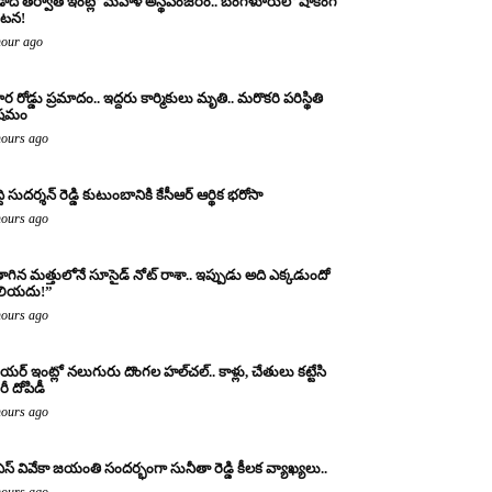
ాది తర్వాత ఇంట్లో మహిళ అస్థిపంజరం.. బెంగళూరులో షాకింగ్
టన!
hour ago
ర రోడ్డు ప్రమాదం.. ఇద్దరు కార్మికులు మృతి.. మరొకరి పరిస్థితి
ిషమం
hours ago
్ది సుదర్శన్ రెడ్డి కుటుంబానికి కేసీఆర్ ఆర్థిక భరోసా
hours ago
ాగిన మత్తులోనే సూసైడ్ నోట్ రాశా.. ఇప్పుడు అది ఎక్కడుందో
లియదు!”
hours ago
యర్ ఇంట్లో నలుగురు దొంగల హల్‌చల్.. కాళ్లు, చేతులు కట్టేసి
ీ దోపిడీ
hours ago
ఎస్ వివేకా జయంతి సందర్భంగా సునీతా రెడ్డి కీలక వ్యాఖ్యలు..
hours ago