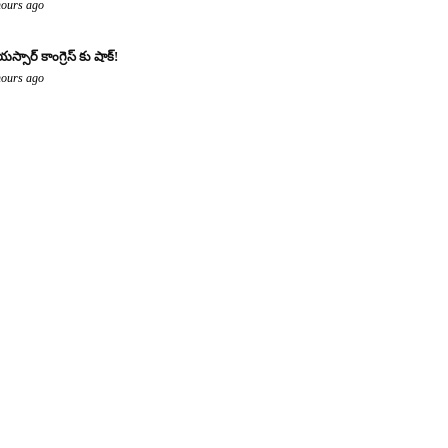
hours ago
యస్సార్ కాంగ్రెస్ కు షాక్!
hours ago