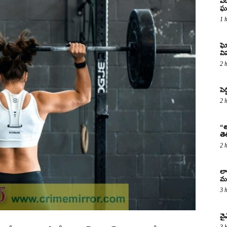
ఏడ
ఘ
1 
ఘో
వ
2 
పెద
2 
“త
తె
2 
లా
మర
3 
వై
3 