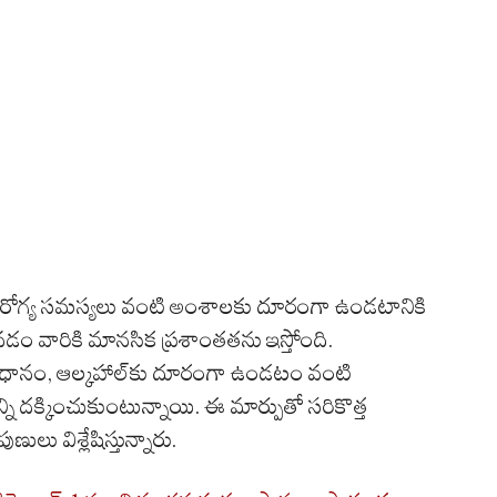
డి, ఆరోగ్య సమస్యలు వంటి అంశాలకు దూరంగా ఉండటానికి
 వారికి మానసిక ప్రశాంతతను ఇస్తోంది.
 విధానం, ఆల్కహాల్‌కు దూరంగా ఉండటం వంటి
ని దక్కించుకుంటున్నాయి. ఈ మార్పుతో సరికొత్త
ుణులు విశ్లేషిస్తున్నారు.