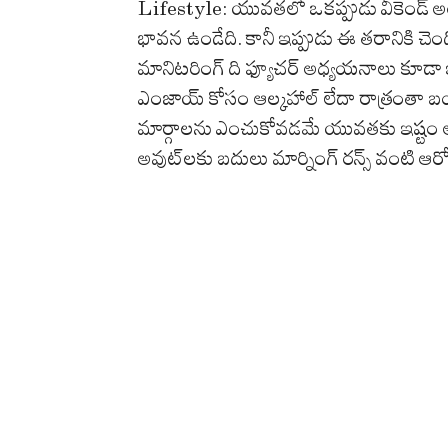
Lifestyle: యువతలో ఒకప్పుడు వీకెండ్ అంటే ప
భావన ఉండేది. కానీ ఇప్పుడు ఈ తరానికి చెంద
మానిటరింగ్ ది ఫ్యూచర్ అధ్యయనాలు కూడా ఇదే వ
ఎంజాయ్ కోసం ఆల్కహాల్‌ లేదా రాత్రంతా
మార్గాలను ఎంచుకోవడమే యువతకు ఇష్టం అవుతోంద
అవుట్‌లకు బదులు మార్నింగ్ రన్స్ వంటి ఆరోగ