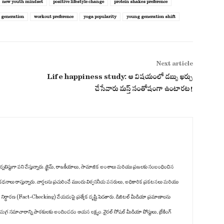
new youth mindset
positive lifestyle change
protein shakes preference
d generation
workout preference
yoga popularity
young generation shift
Next article
Life happiness study: ఆ విషయంలో డబ్బు ఖర్చు
చేసేవారు మస్త్ సంతోషంగా ఉంటారట!
ిటల్ జర్నలిస్టుగా పని చేస్తున్నారు. క్రైమ్, రాజకీయాలు, సామాజిక అంశాలు మరియు ప్రజలకు సంబంధించిన
క కథనాలు రాస్తున్నారు. వార్తలను ప్రచురించే ముందు విశ్వసనీయ వనరులు, అధికారిక ప్రకటనలు మరియు
జ నిర్ధారణ (Fact-Checking) చేయడంపై ప్రత్యేక దృష్టి పెడతారు. డిజిటల్ మీడియా ప్రమాణాలను
గ్ర సమాచారాన్ని పాఠకులకు అందించడం ఆయన లక్ష్యం. వైరల్ సోషల్ మీడియా పోస్టులు, బ్రేకింగ్