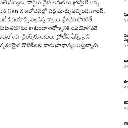
బ్బులు, పార్టీలు, నైట్ అవుట్‌లు, ట్రిప్పులే అన్న
ిన Gen Z ఆలోచనల్లో పెద్ద మార్పు వచ్చింది. గాలప్,
ఘో
ిషయాన్ని వెల్లడిస్తున్నాయి. ఫ్రీటైమ్ దొరికితే
3 
 బయట తిరగడం కాకుండా ఆరోగ్యానికి ఉపయోగపడే
ి. డ్రింక్స్‌కు బదులు ప్రోటీన్ షేక్స్, నైట్
సల
మృ
్యకరమైన రొటీన్‌లకు వారు ప్రాధాన్యం ఇస్తున్నారు.
3 
ఒం
4 
సొ
4 
కవ
4 
బి