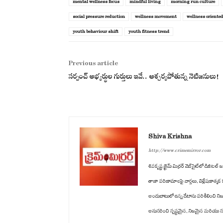
mental wellness focus
mindful living
morning run culture
social pressure reduction
wellness movement
wellness oriente
youth behaviour shift
youth fitness trend
Previous article
సర్పంచ్ అభ్యర్థుల గుర్తులు ఇవే.. ఆశ్చర్యపోతున్న నెటిజనులు!
Shiva Krishna
http://www.crimemirror.com
శివకృష్ణ క్రైమ్ మిర్రర్ వెబ్‌సైట్‌లో డిజ
తాజా పరిణామాలపై వార్తలు, విశ్లేషణాత్మ
అందుబాటులో ఉన్న డేటాను పరిశీలించి ని
అనుసరించి స్పష్టమైన, నిజమైన మరియు సమ