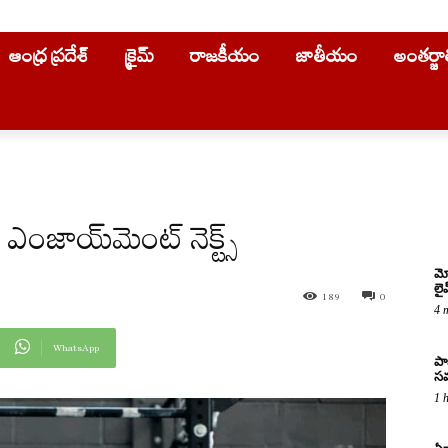
ఆంధ్ర ప్రదేశ్
క్రైమ్
రాజకీయం
జాతీయం
అంతర్జ
 ఎంజాయ్‌మెంట్ నెక్ట్స్
మో
లై
189
0
4 
WhatsApp
పా
సమ
1 