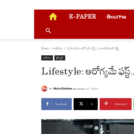
E-PAPER
తెలంగాణ
Home
జాతీయం
Lifestyle: ఆరోగ్యమే ఫస్ట్.. ఎంజాయ్‌మెంట్ నెక్ట్స్
జాతీయం
లైఫ్ స్టైల్
Lifestyle: ఆరోగ్యమే ఫస్ట్..
By
Shiva Krishna
November 27, 2025
Facebook
X
Pinterest