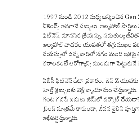
1997 నుండి 2012 మధ్య జన్మించిన Gen Z
వీకెండ్స్ అనగానే పబ్బులు, ఆల్కహాల్ పార్టీ
ఫిట్‌నెస్‌, మానసిక శ్రేయస్సు, సమతుల్య జీవ
ఆల్కహాల్ వాడకం యువతలో తగ్గుముఖం పడుతుం
వయస్సులో ఉన్న వారిలో సగం మంది ఇకపై తక్క
తరాలకంటే ఆరోగ్యాన్ని ముందుగా పెట్టుకునే
ఏబీసీ ఫిట్‌నెస్ డేటా ప్రకారం.. జెన్ Z యువక
హెల్త్ క్లబ్బులకు వెళ్లి వ్యాయామం చేస్తున
గంట గడిపే బదులు జిమ్‌లో వర్కౌట్ చేయడాన్న
ట్రెండ్ మాత్రమే కాకుండా, జీవన శైలిని పూ
అభివర్ణిస్తున్నారు.