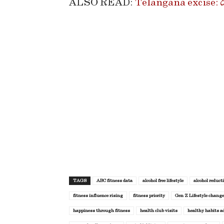
ALSO READ:
Telangana excise: డి
TAGS
ABC fitness data
alcohol free lifestyle
alcohol reduct
fitness influence rising
fitness priority
Gen Z Lifestyle change
happiness through fitness
health club visits
healthy habits a