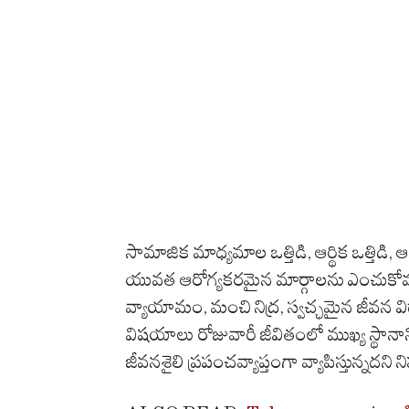
సామాజిక మాధ్యమాల ఒత్తిడి, ఆర్థిక ఒత్తి
యువత ఆరోగ్యకరమైన మార్గాలను ఎంచుకోవడం
వ్యాయామం, మంచి నిద్ర, స్వచ్ఛమైన జీవన
విషయాలు రోజువారీ జీవితంలో ముఖ్య స్థానాన్
జీవనశైలి ప్రపంచవ్యాప్తంగా వ్యాపిస్తున్నదని నిప