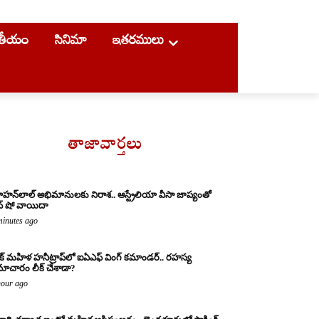
ాతీయం
సినిమా
ఇతరములు
తాజావార్తలు
హన్‌లాల్ అభిమానులకు నిరాశ.. ఆస్ట్రేలియా వీసా జాప్యంతో
వ్ షో వాయిదా
minutes ago
క్ మహిళ హనీట్రాప్‌లో ఐఏఎఫ్ వింగ్ కమాండర్.. రహస్య
ాచారం లీక్ చేశాడా?
hour ago