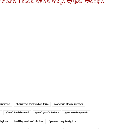
సెంబర్ 1 నుంచి నూతన మద్యం షాపులు ప్రారంభం
ion trend
changing weekend culture
economic stress impact
global health trend
global youth habits
gym routine youth
doption
healthy weekend choices
Ipsos survey insights