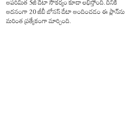
అపరిమిత 5జీ డేటా సౌకర్యం కూడా లభిస్తోంది. దీనికి
అదనంగా 20 జీబీ బోనస్ డేటా అందించడం ఈ ప్లాన్‌ను
మరింత ప్రత్యేకంగా మార్చింది.