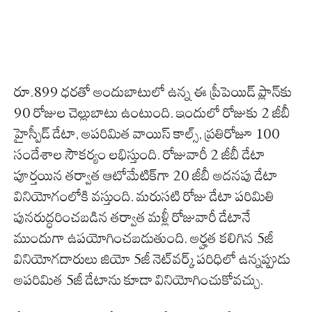
రూ.899 ధరతో అందుబాటులో ఉన్న ఈ ప్రీపెయిడ్ ప్లాన్‌కు
90 రోజుల చెల్లుబాటు ఉంటుంది. ఇందులో రోజుకు 2 జీబీ
హైస్పీడ్ డేటా, అపరిమిత వాయిస్ కాల్స్, ప్రతిరోజూ 100
సందేశాల సౌకర్యం లభిస్తుంది. రోజువారీ 2 జీబీ డేటా
పూర్తయిన తర్వాత ఆటోమేటిక్‌గా 20 జీబీ అదనపు డేటా
వినియోగంలోకి వస్తుంది. మరుసటి రోజు డేటా పరిమితి
పునరుద్ధరించబడిన తర్వాత మళ్లీ రోజువారీ డేటానే
ముందుగా ఉపయోగించబడుతుంది. అర్హత కలిగిన 5జీ
వినియోగదారులు జియో 5జీ నెట్‌వర్క్ పరిధిలో ఉన్నప్పుడు
అపరిమిత 5జీ డేటాను కూడా వినియోగించుకోవచ్చు.