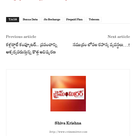
TAGS
Bonus Data
Jio Recharge
Prepaid Plan
Telecom
Previous article
Next article
కళ్లద్దాలే కంప్యూటర్.. ప్రపంచాన్ని
సముద్రం లోపల రహస్య వ్యవస్థలు…!
ఆశ్చర్యపరుస్తున్న కొత్త ఆవిష్కరణ
Shiva Krishna
http://www.crimemirror.com