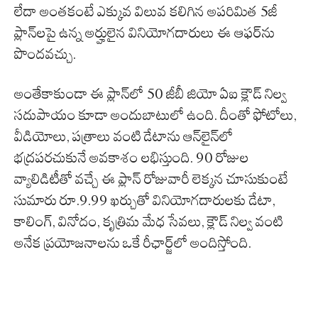
లేదా అంతకంటే ఎక్కువ విలువ కలిగిన అపరిమిత 5జీ
ప్లాన్‌లపై ఉన్న అర్హులైన వినియోగదారులు ఈ ఆఫర్‌ను
పొందవచ్చు.
అంతేకాకుండా ఈ ప్లాన్‌లో 50 జీబీ జియో ఏఐ క్లౌడ్ నిల్వ
సదుపాయం కూడా అందుబాటులో ఉంది. దీంతో ఫోటోలు,
వీడియోలు, పత్రాలు వంటి డేటాను ఆన్‌లైన్‌లో
భద్రపరచుకునే అవకాశం లభిస్తుంది. 90 రోజుల
వ్యాలిడిటీతో వచ్చే ఈ ప్లాన్ రోజువారీ లెక్కన చూసుకుంటే
సుమారు రూ.9.99 ఖర్చుతో వినియోగదారులకు డేటా,
కాలింగ్, వినోదం, కృత్రిమ మేధ సేవలు, క్లౌడ్ నిల్వ వంటి
అనేక ప్రయోజనాలను ఒకే రీఛార్జ్‌లో అందిస్తోంది.