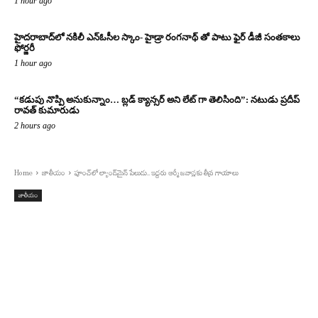
1 hour ago
హైదరాబాద్‌లో నకిలీ ఎన్‌ఓసీల స్కాం- హైడ్రా రంగనాథ్ తో పాటు ఫైర్ డీజీ సంతకాలు
ఫోర్జరీ
1 hour ago
“కడుపు నొప్పి అనుకున్నాం… బ్లడ్ క్యాన్సర్ అని లేట్ గా తెలిసింది”: నటుడు ప్రదీప్
రావత్ కుమారుడు
2 hours ago