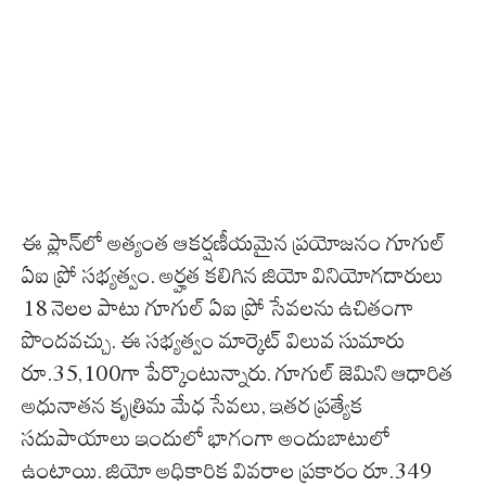
ఈ ప్లాన్‌లో అత్యంత ఆకర్షణీయమైన ప్రయోజనం గూగుల్
ఏఐ ప్రో సభ్యత్వం. అర్హత కలిగిన జియో వినియోగదారులు
18 నెలల పాటు గూగుల్ ఏఐ ప్రో సేవలను ఉచితంగా
పొందవచ్చు. ఈ సభ్యత్వం మార్కెట్ విలువ సుమారు
రూ.35,100గా పేర్కొంటున్నారు. గూగుల్ జెమిని ఆధారిత
అధునాతన కృత్రిమ మేధ సేవలు, ఇతర ప్రత్యేక
సదుపాయాలు ఇందులో భాగంగా అందుబాటులో
ఉంటాయి. జియో అధికారిక వివరాల ప్రకారం రూ.349