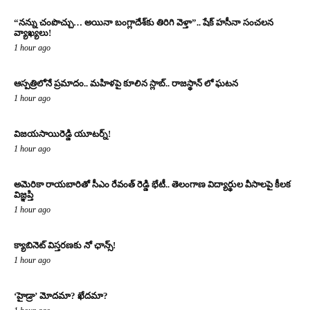
“నన్ను చంపొచ్చు… అయినా బంగ్లాదేశ్‌కు తిరిగి వెళ్తా”.. షేక్ హసీనా సంచలన
వ్యాఖ్యలు!
1 hour ago
ఆస్పత్రిలోనే ప్రమాదం.. మహిళపై కూలిన స్లాబ్‌.. రాజస్థాన్ లో ఘటన
1 hour ago
విజయసాయిరెడ్డి యూటర్న్!
1 hour ago
అమెరికా రాయబారితో సీఎం రేవంత్ రెడ్డి భేటీ.. తెలంగాణ విద్యార్థుల వీసాలపై కీలక
విజ్ఞప్తి
1 hour ago
క్యాబినెట్ విస్తరణకు నో ఛాన్స్!
1 hour ago
‘హైడ్రా’ మోదమా? ఖేదమా?