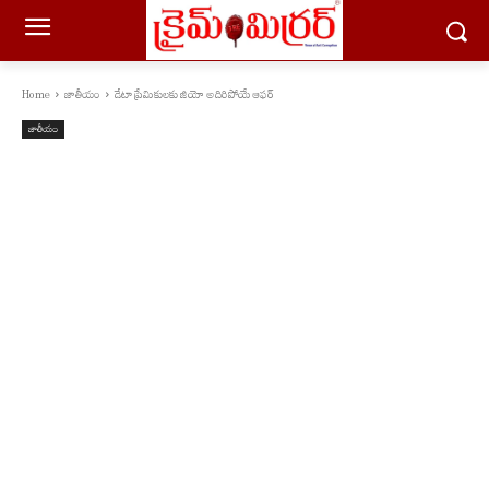
Home
జాతీయం
డేటా ప్రేమికులకు జియో అదిరిపోయే ఆఫర్
జాతీయం