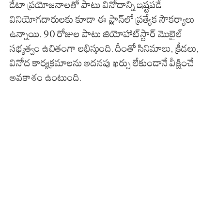
డేటా ప్రయోజనాలతో పాటు వినోదాన్ని ఇష్టపడే
వినియోగదారులకు కూడా ఈ ప్లాన్‌లో ప్రత్యేక సౌకర్యాలు
ఉన్నాయి. 90 రోజుల పాటు జియోహాట్‌స్టార్ మొబైల్
సభ్యత్వం ఉచితంగా లభిస్తుంది. దీంతో సినిమాలు, క్రీడలు,
వినోద కార్యక్రమాలను అదనపు ఖర్చు లేకుండానే వీక్షించే
అవకాశం ఉంటుంది.