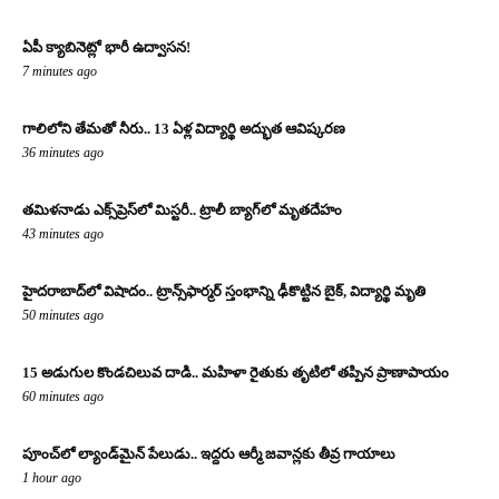
ఏపీ క్యాబినెట్లో భారీ ఉద్వాసన!
7 minutes ago
గాలిలోని తేమతో నీరు.. 13 ఏళ్ల విద్యార్థి అద్భుత ఆవిష్కరణ
36 minutes ago
తమిళనాడు ఎక్స్‌ప్రెస్‌లో మిస్టరీ.. ట్రాలీ బ్యాగ్‌లో మృతదేహం
43 minutes ago
హైదరాబాద్‌లో విషాదం.. ట్రాన్స్‌ఫార్మర్ స్తంభాన్ని ఢీకొట్టిన బైక్, విద్యార్థి మృతి
50 minutes ago
15 అడుగుల కొండచిలువ దాడి.. మహిళా రైతుకు తృటిలో తప్పిన ప్రాణాపాయం
60 minutes ago
పూంచ్‌లో ల్యాండ్‌మైన్ పేలుడు.. ఇద్దరు ఆర్మీ జవాన్లకు తీవ్ర గాయాలు
1 hour ago