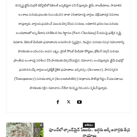
శివకృష్ణ క్రైమ్ మిర్రర్ వెబ్‌సైట్‌లో డిజిటల్ జర్నలిస్టుగా పని చేస్తున్నారు. క్రైమ్, రాజకీయాలు, సామాజిక
అంశాలు మరియు ప్రజలకు సంబంధించిన తాజా పరిణామాలపై వార్తలు, విశ్లేషణాత్మక కథనాలు
రాస్తున్నారు. వార్తలను ప్రచురించే ముందు విశ్వసనీయ వనరులు, అధికారిక ప్రకటనలు మరియు
అందుబాటులో ఉన్న డేటాను పరిశీలించి నిజ నిర్ధారణ (Fact-Checking) చేయడంపై ప్రత్యేక దృష్టి
పెడతారు. డిజిటల్ మీడియా ప్రమాణాలను అనుసరించి స్పష్టమైన, నిజమైన మరియు సమగ్ర సమాచారాన్ని
పాఠకులకు అందించడం ఆయన లక్ష్యం. వైరల్ సోషల్ మీడియా పోస్టులు, బ్రేకింగ్ న్యూస్ మరియు
ప్రాంతీయ అంశాలపై పరిశీలన చేసి పాఠకులకు విశ్వసనీయమైన సమాచారం అందిస్తున్నారు. క్రైమ్ మిర్రర్లో
ప్రచురితమయ్యే వార్తలు జర్నలిస్టిక్ నైతిక ప్రమాణాలు, ఖచ్చితత్వం (Accuracy), పారదర్శకత
(Transparency) మరియు బాధ్యత (Accountability) సూత్రాలను పాటిస్తూ సిద్ధం చేయబడతాయి.
పాఠకులకు సరైన సమాచారం చేరేలా శివకృష్ణ నిరంతరం కృషి చేస్తున్నారు.
జాతీయం
పూంచ్‌లో ల్యాండ్‌మైన్ పేలుడు.. ఇద్దరు ఆర్మీ జవాన్లకు తీవ్ర
గాయాలు