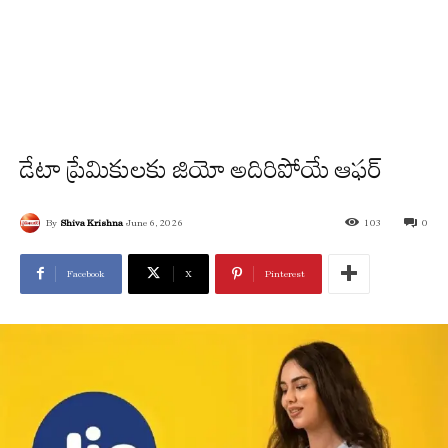
డేటా ప్రేమికులకు జియో అదిరిపోయే ఆఫర్
By
Shiva Krishna
June 6, 2026
103
0
Facebook
X
Pinterest