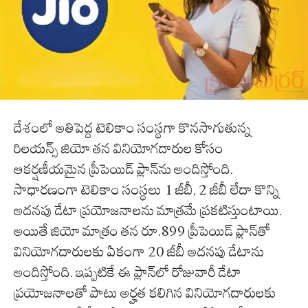
దేశంలో అతిపెద్ద టెలికాం సంస్థగా కొనసాగుతున్న
రిలయన్స్ జియో తన వినియోగదారుల కోసం
ఆకర్షణీయమైన ప్రీపెయిడ్ ప్లాన్‌ను అందిస్తోంది.
సాధారణంగా టెలికాం సంస్థలు 1 జీబీ, 2 జీబీ లేదా కొన్ని
అదనపు డేటా ప్రయోజనాలను మాత్రమే ప్రకటిస్తుంటాయి.
అయితే జియో మాత్రం తన రూ.899 ప్రీపెయిడ్ ప్లాన్‌తో
వినియోగదారులకు ఏకంగా 20 జీబీ అదనపు డేటాను
అందిస్తోంది. ఇప్పటికే ఈ ప్లాన్‌లో రోజువారీ డేటా
ప్రయోజనాలతో పాటు అర్హత కలిగిన వినియోగదారులకు