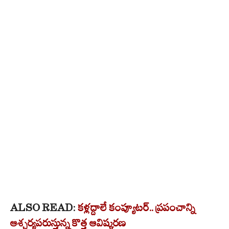
ALSO READ:
కళ్లద్దాలే కంప్యూటర్.. ప్రపంచాన్ని
ఆశ్చర్యపరుస్తున్న కొత్త ఆవిష్కరణ