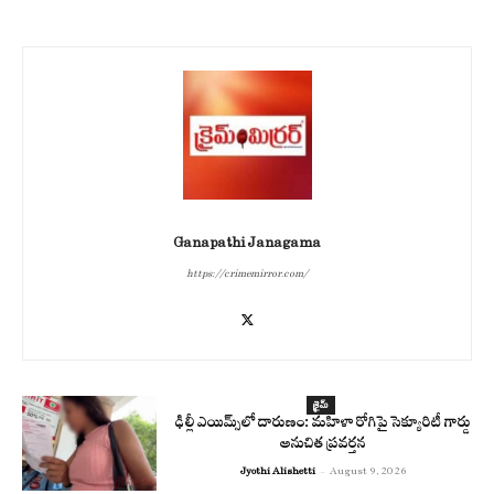
Ganapathi Janagama
https://crimemirror.com/
క్రైమ్
ఢిల్లీ ఎయిమ్స్‌లో దారుణం: మహిళా రోగిపై సెక్యూరిటీ గార్డు
అనుచిత ప్రవర్తన
Jyothi Alishetti
-
August 9, 2026