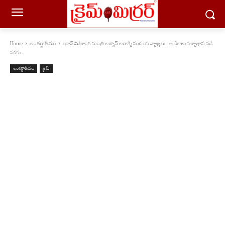
Home
అంతర్జాతీయం
ఇరాన్ విదేశాంగ మంత్రి అబ్బాస్ అరాగ్చీ సంచ‌ల‌న వ్యాఖ్య‌లు... ఆ దేశాలు ప‌శ్చాత్తాప ప‌డే
వ‌ర‌కు...
అంతర్జాతీయం
క్రైమ్