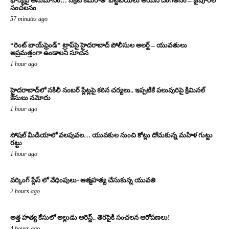
భార్యపై అనుమానం… సీక్రెట్ కెమెరాతో బట్టబయలు అయిన దొంగతనం – జైపూర్‌లో
సంచలనం
57 minutes ago
“రెంట్ బాయ్‌ఫ్రెండ్” ట్రాప్‌పై హైదరాబాద్ పోలీసుల అలర్ట్ – యువతులు
అప్రమత్తంగా ఉండాలని సూచన
1 hour ago
హైదరాబాద్‌లో నకిలీ నంబర్ ప్లేట్లపై కఠిన చర్యలు.. ఇప్పటికే పలువురిపై క్రిమినల్
కేసులు నమోదు
1 hour ago
సోషల్ మీడియాలో వలపువల… యువకుల నుంచి కోట్లు దోచుకున్న మహిళ గుట్టు
రట్టు
1 hour ago
వర్కింగ్ ప్లేస్ లో వేధింపులు- ఆత్మహత్య చేసుకున్న యువతి
2 hours ago
అత్త హత్య కేసులో అల్లుడు అరెస్ట్.. తెరపైకి సంచలన ఆరోపణలు!
4 hours ago