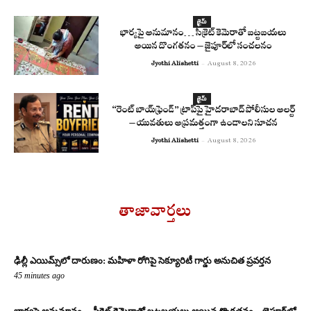
క్రైమ్
భార్యపై అనుమానం… సీక్రెట్ కెమెరాతో బట్టబయలు
అయిన దొంగతనం – జైపూర్‌లో సంచలనం
Jyothi Alishetti
-
August 8, 2026
క్రైమ్
“రెంట్ బాయ్‌ఫ్రెండ్” ట్రాప్‌పై హైదరాబాద్ పోలీసుల అలర్ట్
– యువతులు అప్రమత్తంగా ఉండాలని సూచన
Jyothi Alishetti
-
August 8, 2026
తాజావార్తలు
ఢిల్లీ ఎయిమ్స్‌లో దారుణం: మహిళా రోగిపై సెక్యూరిటీ గార్డు అనుచిత ప్రవర్తన
45 minutes ago