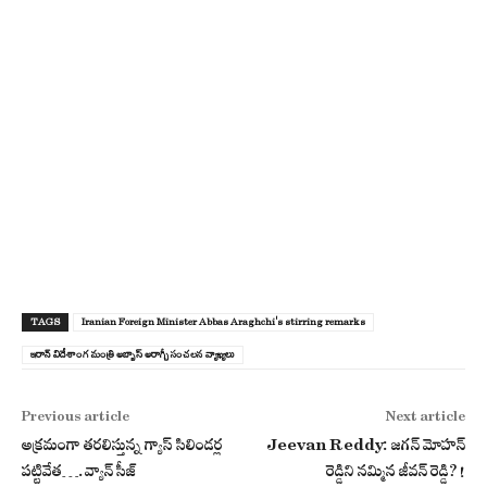
TAGS
Iranian Foreign Minister Abbas Araghchi's stirring remarks
ఇరాన్ విదేశాంగ మంత్రి అబ్బాస్ అరాగ్చీ సంచ‌ల‌న వ్యాఖ్య‌లు
Previous article
Next article
అక్రమంగా తరలిస్తున్న గ్యాస్ సిలిండర్ల
Jeevan Reddy: జగన్ మోహన్
ప‌ట్టివేత‌….వ్యాన్ సీజ్‌
రెడ్డిని నమ్మిన జీవన్ రెడ్డి?!