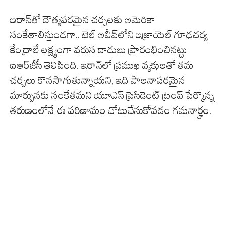
ఇరాన్‌తో దౌత్యపరమైన చర్చలకు అమెరికా
సంకేతాలిస్తుండగా.. టెల్ అవీవ్‌లోని ఇజ్రాయెల్ గూఢచర్య
కేంద్రాలే లక్ష్యంగా వరుస దాడులు ప్రారంభించినట్టు
ఐఆర్‌జీసీ తెలిపింది. ఇరాన్‌లో ప్రముఖ వ్యక్తులతో తమ
చర్చలు కొనసాగుతున్నాయని, ఇది పాలనాపరమైన
మార్పునకు సంకేతమని యూఎస్ ప్రెసిడెంట్ ట్రంప్ పేర్కొన్న
తరుణంలోనే ఈ పరిణామం చోటుచేసుకోవడం గమనార్హం.