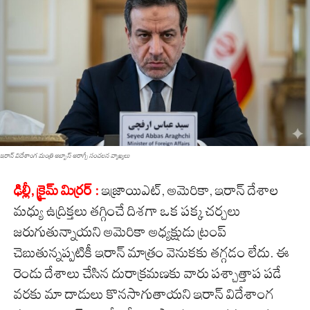
ఇరాన్ విదేశాంగ మంత్రి అబ్బాస్ అరాగ్చీ సంచ‌ల‌న వ్యాఖ్య‌లు
ఢిల్లీ, క్రైమ్ మిర్ర‌ర్ :
ఇజ్రాయిఎట్‌, అమెరికా, ఇరాన్ దేశాల
మ‌ధ్యు ఉద్రిక్త‌లు త‌గ్గించే దిశ‌గా ఒక ప‌క్క చ‌ర్చ‌లు
జ‌రుగుతున్నాయ‌ని అమెరికా అధ్య‌క్షుడు ట్రంప్
చెబుతున్న‌ప్ప‌టికీ ఇరాన్ మాత్రం వెనుక‌కు త‌గ్గ‌డం లేదు. ఈ
రెండు దేశాలు చేసిన దురాక్ర‌మ‌ణ‌కు వారు ప‌శ్చాత్తాప ప‌డే
వ‌ర‌కు మా దాడులు కొన‌సాగుతాయ‌ని ఇరాన్ విదేశాంగ