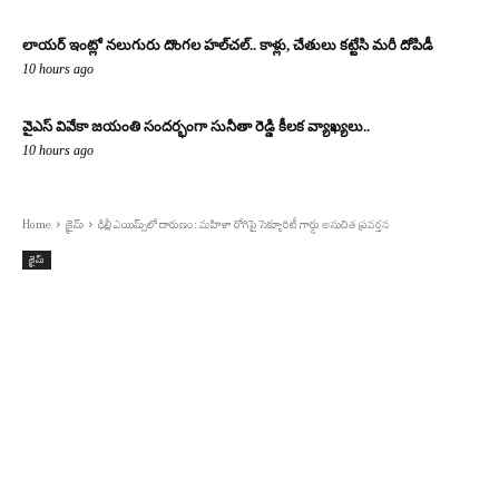
లాయర్ ఇంట్లో నలుగురు దొంగల హల్‌చల్.. కాళ్లు, చేతులు కట్టేసి మరీ దోపిడీ
10 hours ago
వైఎస్ వివేకా జయంతి సందర్భంగా సునీతా రెడ్డి కీలక వ్యాఖ్యలు..
10 hours ago