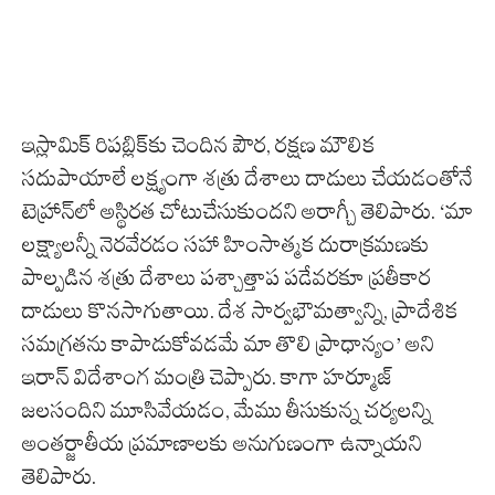
ఇస్లామిక్ రిపబ్లిక్‌కు చెందిన పౌర, రక్షణ మౌలిక
సదుపాయాలే లక్ష్యంగా శత్రు దేశాలు దాడులు చేయడంతోనే
టెహ్రాన్‌లో అస్థిరత చోటుచేసుకుందని అరాగ్చీ తెలిపారు. ‘మా
లక్ష్యాలన్నీ నెరవేరడం సహా హింసాత్మక దురాక్రమణకు
పాల్పడిన శత్రు దేశాలు పశ్చాత్తాప పడేవరకూ ప్రతీకార
దాడులు కొనసాగుతాయి. దేశ సార్వభౌమత్వాన్ని, ప్రాదేశిక
సమగ్రతను కాపాడుకోవడమే మా తొలి ప్రాధాన్యం’ అని
ఇరాన్ విదేశాంగ మంత్రి చెప్పారు. కాగా హ‌ర్మూజ్
జ‌ల‌సందిని మూసివేయ‌డం, మేము తీసుకున్న చ‌ర్య‌ల‌న్ని
అంత‌ర్జాతీయ ప్ర‌మాణాల‌కు అనుగుణంగా ఉన్నాయ‌ని
తెలిపారు.