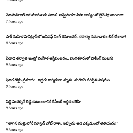
మోహన్‌లాల్ అభిమానులకు నిరాశ.. ఆస్ట్రేలియా వీసా జాప్యంతో లైవ్ షో వాయిదా
7 hours ago
పాక్ మహిళ హనీట్రాప్‌లో ఐఏఎఫ్ వింగ్ కమాండర్.. రహస్య సమాచారం లీక్ చేశాడా?
8 hours ago
ఏడాది తర్వాత ఇంట్లో మహిళ అస్థిపంజరం.. బెంగళూరులో షాకింగ్ ఘటన!
9 hours ago
ఘోర రోడ్డు ప్రమాదం.. ఇద్దరు కార్మికులు మృతి.. మరొకరి పరిస్థితి విషమం
9 hours ago
పెద్ది సుదర్శన్ రెడ్డి కుటుంబానికి కేసీఆర్ ఆర్థిక భరోసా
9 hours ago
“తాగిన మత్తులోనే సూసైడ్ నోట్ రాశా.. ఇప్పుడు అది ఎక్కడుందో తెలియదు!”
9 hours ago