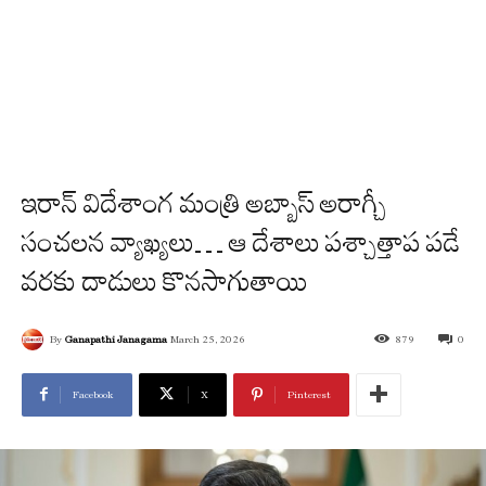
ఇరాన్ విదేశాంగ మంత్రి అబ్బాస్ అరాగ్చీ
సంచ‌ల‌న వ్యాఖ్య‌లు… ఆ దేశాలు ప‌శ్చాత్తాప ప‌డే
వ‌ర‌కు దాడులు కొన‌సాగుతాయి
By
Ganapathi Janagama
March 25, 2026
879
0
Facebook
X
Pinterest