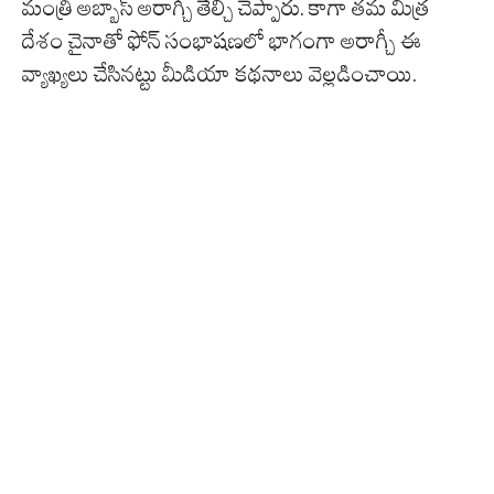
మంత్రి అబ్బాస్ అరాగ్చీ తేల్చి చెప్పారు. కాగా త‌మ మిత్ర
దేశం చైనాతో ఫోన్ సంభాషణలో భాగంగా అరాగ్చీ ఈ
వ్యాఖ్యలు చేసినట్టు మీడియా కథనాలు వెల్లడించాయి.