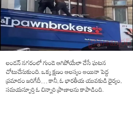
లండన్ నగరంలో గుండె ఆగిపోయేలా చేసే ఘటన
చోటుచేసుకుంది. ఒక్క క్షణం ఆలస్యం అయినా పెద్ద
ప్రమాదం జరిగేదీ… కానీ, ఓ భారతీయ యువకుడి ధైర్యం,
సమయస్ఫూర్తి ఓ చిన్నారి ప్రాణాలను కాపాడింది.