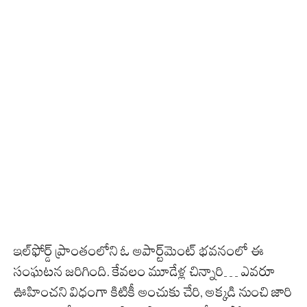
ఇల్‌ఫోర్డ్ ప్రాంతంలోని ఓ అపార్ట్‌మెంట్ భవనంలో ఈ
సంఘటన జరిగింది. కేవలం మూడేళ్ల చిన్నారి… ఎవరూ
ఊహించని విధంగా కిటికీ అంచుకు చేరి, అక్కడి నుంచి జారి