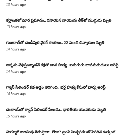
13 hours ago
కర్ణాటకలో ఘోర ప్రమాదం.. రసాయన వాయువు లీక్‌తో ముగ్గురు మృతి
13 hours ago
గుజరాత్‌లో చండీపుర వైరస్ కలకలం.. 22 మంది చిన్నారుల మృతి
14 hours ago
అక్కను వేధిస్తున్నాడనే కక్షతో బావ హత్య.. ఐదుగురు బావమరుదులు అరెస్ట్
14 hours ago
గ్యాస్ సిలిండర్ కథ అడ్డం తిరిగింది.. భర్త హత్య కేసులో భార్య అరెస్ట్
14 hours ago
దుబాయ్‌లో గ్యాస్ సిలిండర్ పేలుడు.. భారతీయ యువకుడు మృతి
15 hours ago
హర్మూజ్ జలసంధి తెరుస్తారా.. లేదా? ట్రంప్ హెచ్చరికలతో పెరిగిన ఉత్కంఠ