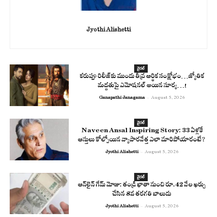
Jyothi Alishetti
వైరల్
కరుప్పు రిలీజ్‌కు ముందు తీవ్ర ఆర్థిక సంక్షోభం…జ్యోతిక
మద్దతుపై ఎమోషనల్ అయిన సూర్య…!
Ganapathi Janagama
-
August 5, 2026
వైరల్
Naveen Ansal Inspiring Story: 33 ఏళ్లకే
ఆస్తులు కోల్పోయిన వ్యాపారవేత్త ఎలా మారిపోయారంటే?
Jyothi Alishetti
-
August 5, 2026
వైరల్
ఆన్‌లైన్ గేమ్ మోజు: తండ్రి ఖాతా నుంచి రూ.42 వేల ఖర్చు
చేసిన 8వ తరగతి బాలుడు
Jyothi Alishetti
-
August 5, 2026