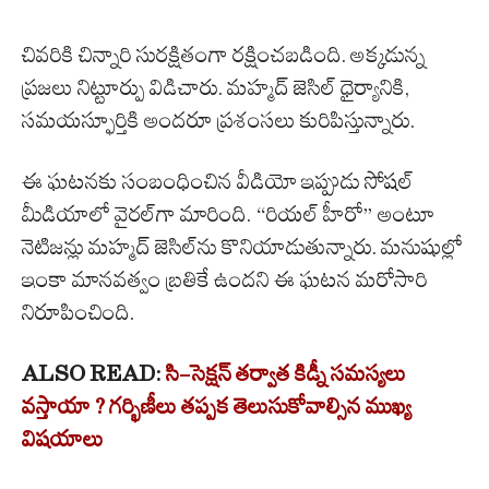
చివరికి చిన్నారి సురక్షితంగా రక్షించబడింది. అక్కడున్న
ప్రజలు నిట్టూర్పు విడిచారు. మహ్మద్ జెసిల్ ధైర్యానికి,
సమయస్ఫూర్తికి అందరూ ప్రశంసలు కురిపిస్తున్నారు.
ఈ ఘటనకు సంబంధించిన వీడియో ఇప్పుడు సోషల్
మీడియాలో వైరల్‌గా మారింది. “రియల్ హీరో” అంటూ
నెటిజన్లు మహ్మద్ జెసిల్‌ను కొనియాడుతున్నారు. మనుషుల్లో
ఇంకా మానవత్వం బ్రతికే ఉందని ఈ ఘటన మరోసారి
నిరూపించింది.
ALSO READ:
సి-సెక్షన్ తర్వాత కిడ్నీ సమస్యలు
వస్తాయా ? గర్భిణీలు తప్పక తెలుసుకోవాల్సిన ముఖ్య
విషయాలు