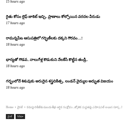
15 hours ago
రైతు కోసం లైఫ్ జాకెట్ ఇచ్చి.. ప్రాణాలు కోల్పోయిన వరదల వీరుడు
17 hours ago
రామన్నపేట ఆసుపత్రిలో గర్భిణీలకు దక్కని గౌరవం…!
18 hours ago
భార్యతో గొడవ.. నాలుగేళ్ల కొడుకుని నేలకేసి కొట్టిన తండ్రి..
18 hours ago
గర్భంలోనే శిశువుకు అరుదైన శస్త్రచికిత్స.. లండన్ వైద్యుల అద్భుత విజయం
18 hours ago