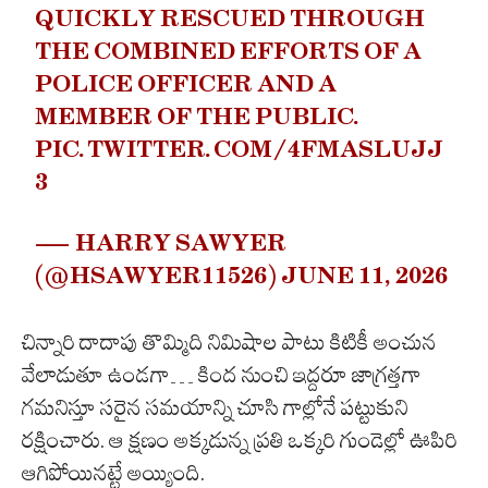
QUICKLY RESCUED THROUGH
THE COMBINED EFFORTS OF A
POLICE OFFICER AND A
MEMBER OF THE PUBLIC.
PIC.TWITTER.COM/4FMASLUJJ
3
— HARRY SAWYER
(@HSAWYER11526)
JUNE 11, 2026
చిన్నారి దాదాపు తొమ్మిది నిమిషాల పాటు కిటికీ అంచున
వేలాడుతూ ఉండగా… కింద నుంచి ఇద్దరూ జాగ్రత్తగా
గమనిస్తూ సరైన సమయాన్ని చూసి గాల్లోనే పట్టుకుని
రక్షించారు. ఆ క్షణం అక్కడున్న ప్రతి ఒక్కరి గుండెల్లో ఊపిరి
ఆగిపోయినట్టే అయ్యింది.