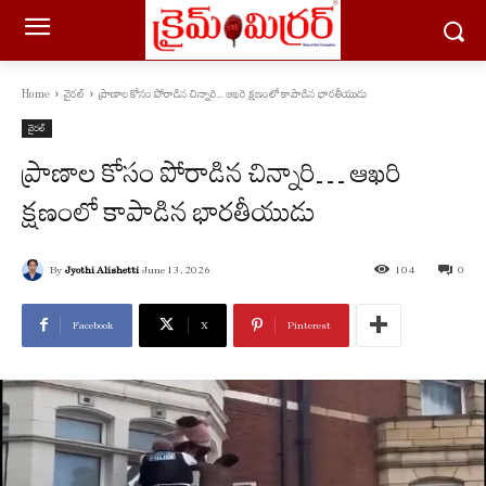
Home
వైరల్
ప్రాణాల కోసం పోరాడిన చిన్నారి... ఆఖరి క్షణంలో కాపాడిన భారతీయుడు
వైరల్
ప్రాణాల కోసం పోరాడిన చిన్నారి… ఆఖరి
క్షణంలో కాపాడిన భారతీయుడు
By
Jyothi Alishetti
June 13, 2026
104
0
Facebook
X
Pinterest