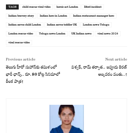
TAGS
child rescue viral video
heroic act London
Ilford incident
Indian bravery story
Indian hero in London
Indian restaurant manager hero
Indian saves child London
Indian saves toddler UK
London news Telugu
London rescue video
Telugu news London
UK Indian news
viral news 2026
viral rescue video
Previous article
Next article
తెలుగు హీరో సుహాస్‌కు తమిళంలో
విశ్వక్, రామ్ తర్వాత.. ఇప్పుడు కిరణ్
భారీ ఛాన్స్.. రూ.80 కోట్ల సినిమాలో
అబ్బవరం వంతు..!
కీలక పాత్ర!