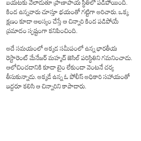
బయటకు వేలాడుతూ ప్రాణాపాయ స్థితిలో పడిపోయింది.
కింద ఉన్నవారు చూస్తూ భయంతో గట్టిగా అరిచారు. ఒక్క
క్షణం కూడా ఆలస్యం చేస్తే ఆ చిన్నారి కింద పడిపోయే
ప్రమాదం స్పష్టంగా కనిపించింది.
అదే సమయంలో అక్కడ సమీపంలో ఉన్న భారతీయ
రెస్టారెంట్ మేనేజర్ మహ్మద్ జెసిల్ పరిస్థితిని గమనించాడు.
ఆలోచించడానికి కూడా టైం లేకుండా వెంటనే చర్య
తీసుకున్నాడు. అక్కడే ఉన్న ఓ పోలీస్ అధికారి సహాయంతో
ఇద్దరూ కలిసి ఆ చిన్నారిని కాపాడారు.