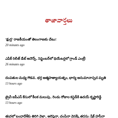
తాజావార్తలు
‘క్షుద్ర’ రాజకీయంతో తెలంగాణకు చేటు!
20 minutes ago
ఎపిక్ రిలీజ్ డేట్ అనౌన్స్.. సెప్టెంబర్‌లో థియేటర్లలో గ్రాండ్ ఎంట్రీ!
26 minutes ago
దంపతుల మధ్య గొడవ.. భర్త ఆత్మహత్యాయత్నం, భార్య అనుమానాస్పద మృతి
13 hours ago
ట్రైనీ ఐపీఎస్ కేసులో కీలక మలుపు.. రెండు రోజుల కస్టడీకి ఉదయ్ కృష్ణారెడ్డి
13 hours ago
త్వరలో బంగ్లాదేశ్‌కు తిరిగి వెళ్తా.. అరెస్టైనా, చంపినా వెనక్కి తగ్గను: షేక్ హసీనా