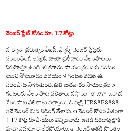
నెంబర్ ప్లేట్ కోసం రూ. 1.7 కోట్లు
హర్యానా ప్రభుత్వం వీఐపీ, ఫ్యాన్సీ నెంబర్ ప్లేట్లకు
సంబంధించి ఆన్‌లైన్ ద్వారా ప్రతీవారం వేలంపాటలు
నిర్వహిస్తూ ఉంది. శుక్రవారం సాయంత్రం ఐదు గంటల
నుంచి సోమవారం ఉదయం 9 గంటల వరకు ఈ
వేలంపాట సాగుతుంది. ప్రతీ బుధవారం సాయంత్రం 5
గంటలకు వేలం పాట ఫలితాలు వస్తాయి. తాజాగా జరిగిన
వేలంపాట ఫలితాలు వచ్చాయి. ఓ వ్యక్తి HR88B8888
అనే నెంబర్ మీద బిడ్డింగ్ వేశాడు. ఆ నెంబర్ కోసం ఏకంగా
1.17 కోట్ల రూపాయలు వెచ్చించాడు. అతడి దరిదాపుల్లోకి
కూడా ఎవ్వరూ రాలేకపోయారు. ఆ నెంబర్ అతడి సొంతం