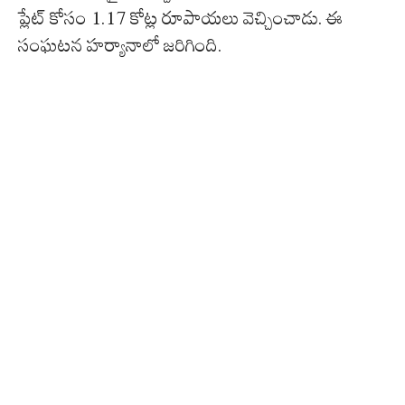
ప్లేట్ కోసం 1.17 కోట్ల రూపాయలు వెచ్చించాడు. ఈ
సంఘటన హర్యానాలో జరిగింది.