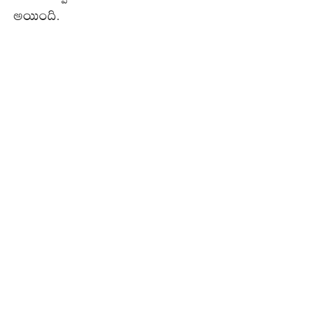
అయింది.