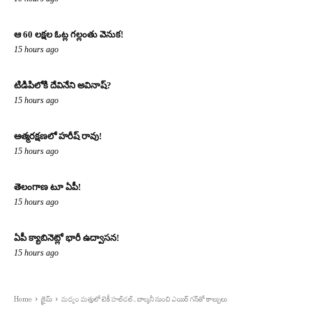
ఆ 60 లక్షల ఓట్ల గల్లంతు వెనుక!
15 hours ago
టిడిపిలోకి దేవినేని అవినాష్?
15 hours ago
ఆత్మరక్షణలో హరీష్ రావు!
15 hours ago
తెలంగాణ టూ ఏపీ!
15 hours ago
ఏపీ క్యాబినెట్లో భారీ ఉద్వాసన!
15 hours ago