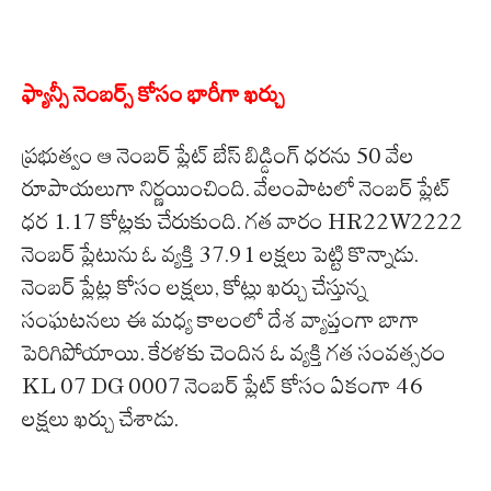
ఫ్యాన్సీ నెంబర్స్ కోసం భారీగా ఖర్చు
ప్రభుత్వం ఆ నెంబర్ ప్లేట్ బేస్ బిడ్డింగ్ ధరను 50 వేల
రూపాయలుగా నిర్ణయించింది. వేలంపాటలో నెంబర్ ప్లేట్
ధర 1.17 కోట్లకు చేరుకుంది. గత వారం HR22W2222
నెంబర్ ప్లేటును ఓ వ్యక్తి 37.91 లక్షలు పెట్టి కొన్నాడు.
నెంబర్ ప్లేట్ల కోసం లక్షలు, కోట్లు ఖర్చు చేస్తున్న
సంఘటనలు ఈ మధ్య కాలంలో దేశ వ్యాప్తంగా బాగా
పెరిగిపోయాయి. కేరళకు చెందిన ఓ వ్యక్తి గత సంవత్సరం
KL 07 DG 0007 నెంబర్ ప్లేట్ కోసం ఏకంగా 46
లక్షలు ఖర్చు చేశాడు.