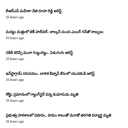
బీఆర్ఎస్ మహిళా నేత రూపా రెడ్డి అరెస్ట్..
16 hours ago
మద్యం మత్తులో టెకీ హల్‌చల్.. బాల్కనీ నుంచి ఎయిర్ గన్‌తో కాల్పులు
16 hours ago
నకిలీ కరెన్సీ ముఠా గుట్టురట్టు.. ఏడుగురు అరెస్ట్
16 hours ago
ఇన్‌స్టాగ్రామ్ పరిచయం.. బాలిక కిడ్నాప్ కేసులో యువకుడి అరెస్ట్
16 hours ago
రోడ్డు ప్రమాదంలో గ్యాంగ్‌స్టర్ చిన్న కుమారుడు మృతి
16 hours ago
ప్రభుత్వ పాఠశాలలో విషాదం.. పాము కాటుతో మూడో తరగతి విద్యార్థి మృతి
16 hours ago