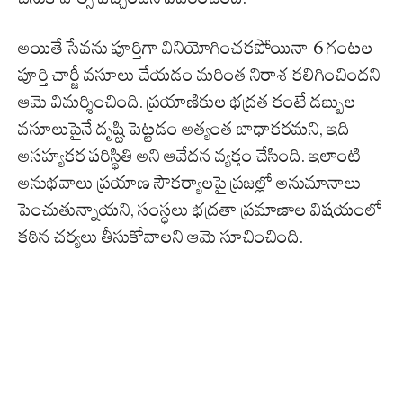
అయితే సేవను పూర్తిగా వినియోగించకపోయినా 6 గంటల
పూర్తి చార్జీ వసూలు చేయడం మరింత నిరాశ కలిగించిందని
ఆమె విమర్శించింది. ప్రయాణికుల భద్రత కంటే డబ్బుల
వసూలుపైనే దృష్టి పెట్టడం అత్యంత బాధాకరమని, ఇది
అసహ్యకర పరిస్థితి అని ఆవేదన వ్యక్తం చేసింది. ఇలాంటి
అనుభవాలు ప్రయాణ సౌకర్యాలపై ప్రజల్లో అనుమానాలు
పెంచుతున్నాయని, సంస్థలు భద్రతా ప్రమాణాల విషయంలో
కఠిన చర్యలు తీసుకోవాలని ఆమె సూచించింది.