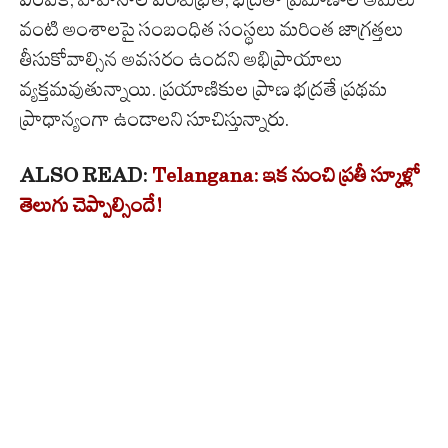
వంటి అంశాలపై సంబంధిత సంస్థలు మరింత జాగ్రత్తలు
తీసుకోవాల్సిన అవసరం ఉందని అభిప్రాయాలు
వ్యక్తమవుతున్నాయి. ప్రయాణికుల ప్రాణ భద్రతే ప్రథమ
ప్రాధాన్యంగా ఉండాలని సూచిస్తున్నారు.
ALSO READ:
Telangana: ఇక నుంచి ప్రతీ స్కూళ్లో
తెలుగు చెప్పాల్సిందే!