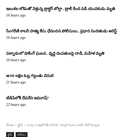
ఇటుకల లోడుతో వెళ్తున్న ట్రాక్టర్ బోల్తా.. ట్రాలీ కింద పడి యువకుడు మృతి
16 hours ago
సింగరేణి కాలనీ హత్య కేసు ఛేదించిన పోలీసులు.. ప్రధాన నిందితుడు అరెస్ట్
16 hours ago
పల్నాడులో షాకింగ్ ఘటన.. వృద్ధ దంపతులపై దాడి, మహిళ మృతి
16 hours ago
ఆ 60 లక్షల ఓట్ల గల్లంతు వెనుక!
21 hours ago
టిడిపిలోకి దేవినేని అవినాష్?
22 hours ago