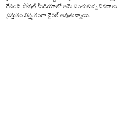
చేసింది. సోషల్ మీడియాలో ఆమె పంచుకున్న వివరాలు
ప్రస్తుతం విస్తృతంగా వైరల్ అవుతున్నాయి.