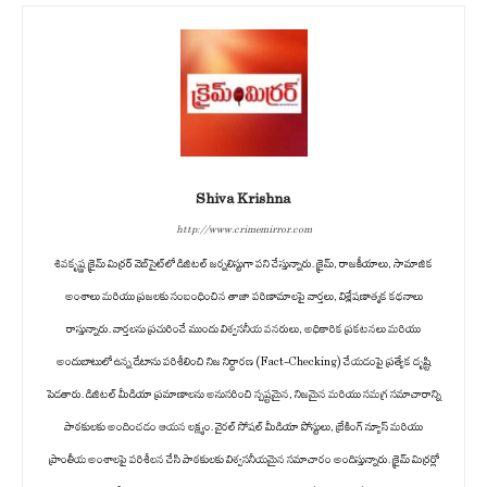
Shiva Krishna
http://www.crimemirror.com
శివకృష్ణ క్రైమ్ మిర్రర్ వెబ్‌సైట్‌లో డిజిటల్ జర్నలిస్టుగా పని చేస్తున్నారు. క్రైమ్, రాజకీయాలు, సామాజిక
అంశాలు మరియు ప్రజలకు సంబంధించిన తాజా పరిణామాలపై వార్తలు, విశ్లేషణాత్మక కథనాలు
రాస్తున్నారు. వార్తలను ప్రచురించే ముందు విశ్వసనీయ వనరులు, అధికారిక ప్రకటనలు మరియు
అందుబాటులో ఉన్న డేటాను పరిశీలించి నిజ నిర్ధారణ (Fact-Checking) చేయడంపై ప్రత్యేక దృష్టి
పెడతారు. డిజిటల్ మీడియా ప్రమాణాలను అనుసరించి స్పష్టమైన, నిజమైన మరియు సమగ్ర సమాచారాన్ని
పాఠకులకు అందించడం ఆయన లక్ష్యం. వైరల్ సోషల్ మీడియా పోస్టులు, బ్రేకింగ్ న్యూస్ మరియు
ప్రాంతీయ అంశాలపై పరిశీలన చేసి పాఠకులకు విశ్వసనీయమైన సమాచారం అందిస్తున్నారు. క్రైమ్ మిర్రర్లో