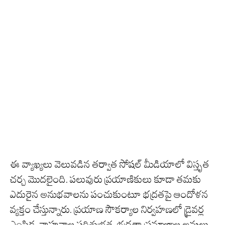
ఈ వ్యాఖ్యలు వెలువడిన తర్వాత సోషల్ మీడియాలో విస్తృత
చర్చ మొదలైంది. పలువురు ప్రయాణికులు కూడా తమకు
ఎదురైన అనుభవాలను పంచుకుంటూ భద్రతపై ఆందోళన
వ్యక్తం చేస్తున్నారు. ప్రయాణ సౌకర్యాల నిర్వహణలో డ్రైవర్ల
ఎంపిక, వాహనాల పరిశుభ్రత, భద్రతా ప్రమాణాల అమలు