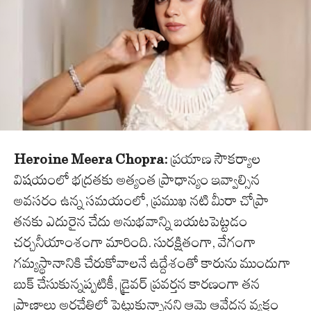
Heroine Meera Chopra:
ప్రయాణ సౌకర్యాల
విషయంలో భద్రతకు అత్యంత ప్రాధాన్యం ఇవ్వాల్సిన
అవసరం ఉన్న సమయంలో, ప్రముఖ నటి మీరా చోప్రా
తనకు ఎదురైన చేదు అనుభవాన్ని బయటపెట్టడం
చర్చనీయాంశంగా మారింది. సురక్షితంగా, వేగంగా
గమ్యస్థానానికి చేరుకోవాలనే ఉద్దేశంతో కారును ముందుగా
బుక్ చేసుకున్నప్పటికీ, డ్రైవర్ ప్రవర్తన కారణంగా తన
ప్రాణాలు అరచేతిలో పెట్టుకున్నానని ఆమె ఆవేదన వ్యక్తం