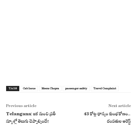
TAGS
Cab Issue
Meera Chopra
passenger safety
Travel Complaint
Previous article
Next article
Telangana: ఇక నుంచి ప్రతీ
43 కోట్ల ధాన్యం కుంభకోణం..
స్కూళ్లో తెలుగు చెప్పాల్సిందే!
దంపతుల అరెస్ట్