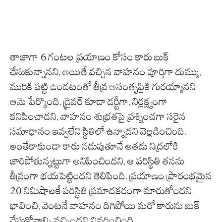
తాజాగా 6 గంటల ప్రయాణం కోసం కారు బుక్
చేసుకున్నానని, అయితే వచ్చిన వాహనం పూర్తిగా దుమ్ము,
మురికి పట్టి ఉండటంతో తీవ్ర అసంతృప్తికి గురయ్యానని
ఆమె పేర్కొంది. డ్రైవర్ కూడా డర్టీగా, నిర్లక్ష్యంగా
కనిపించాడని, వాహనం శుభ్రతపై ప్రశ్నించగా సరైన
సమాధానం ఇవ్వలేని స్థితిలో ఉన్నాడని వెల్లడించింది.
అంతేకాకుండా కారు నడుపుతూనే అతడు నిద్రలోకి
జారిపోతున్నట్టుగా అనిపించిందని, ఆ పరిస్థితి తనను
తీవ్రంగా భయపెట్టిందని తెలిపింది. ప్రయాణం ప్రారంభమైన
20 నిమిషాలకే పరిస్థితి ప్రమాదకరంగా మారుతోందని
భావించి, వెంటనే వాహనం దిగిపోయి మరో కారును బుక్
చేసుకోవాల్సి వచ్చిందని వివరించింది.