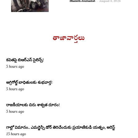
Bharath Journalist
-
August 6, 2026
తాజావార్తలు
కవితపై బిఆర్ఎస్ సైలెన్స్!
5 hours ago
అగ్రిగోల్డ్ బాధితులకు శుభవార్త!
5 hours ago
రాజకీయాలకు చిరు శాశ్వత దూరం!
5 hours ago
గాల్లో విమానం.. ఎమర్జెన్సీ డోర్ తెరిచేందుకు ప్రయాణికుడి యత్నం, అరెస్ట్
15 hours ago