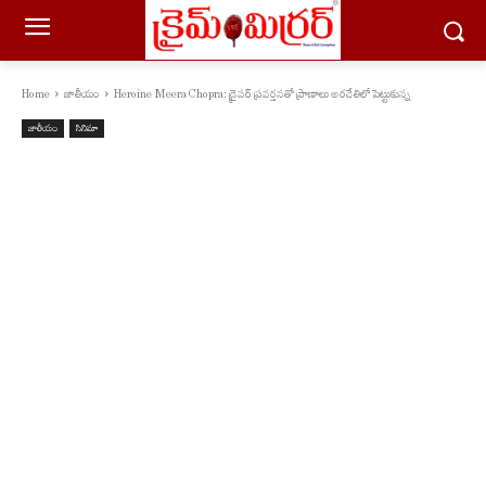
Home
జాతీయం
Heroine Meera Chopra: డ్రైవర్ ప్రవర్తనతో ప్రాణాలు అరచేతిలో పెట్టుకున్న
జాతీయం
సినిమా