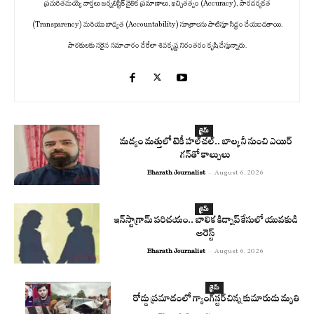
ప్రచురితమయ్యే వార్తలు జర్నలిస్టిక్ నైతిక ప్రమాణాలు, ఖచ్చితత్వం (Accuracy), పారదర్శకత
(Transparency) మరియు బాధ్యత (Accountability) సూత్రాలను పాటిస్తూ సిద్ధం చేయబడతాయి.
పాఠకులకు సరైన సమాచారం చేరేలా శివకృష్ణ నిరంతరం కృషి చేస్తున్నారు.
క్రైమ్
మద్యం మత్తులో టెకీ హల్‌చల్.. బాల్కనీ నుంచి ఎయిర్
గన్‌తో కాల్పులు
Bharath Journalist
-
August 6, 2026
క్రైమ్
ఇన్‌స్టాగ్రామ్ పరిచయం.. బాలిక కిడ్నాప్ కేసులో యువకుడి
అరెస్ట్
Bharath Journalist
-
August 6, 2026
క్రైమ్
రోడ్డు ప్రమాదంలో గ్యాంగ్‌స్టర్ చిన్న కుమారుడు మృతి