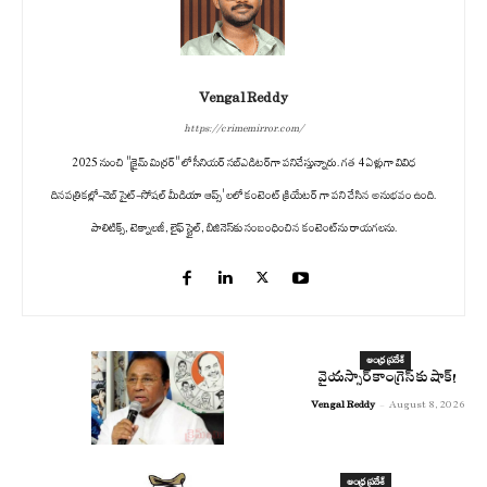
Vengal Reddy
https://crimemirror.com/
2025 నుంచి "క్రైమ్ మిర్రర్" లో సీనియర్ సబ్‌ఎడిటర్‌గా పనిచేస్తున్నారు. గత 4 ఏళ్లుగా వివిధ
దినపత్రికల్లో-వెబ్ సైట్-సోషల్ మీడియా ఆప్స్' లలో కంటెంట్ క్రియేటర్ గా పని చేసిన అనుభవం ఉంది.
పాలిటిక్స్‌, టెక్నాలజీ, లైఫ్‌ స్టైల్‌, బిజినెస్‌కు సంబంధించిన కంటెంట్‌ను రాయగలను.
ఆంధ్ర ప్రదేశ్
వైయస్సార్ కాంగ్రెస్ కు షాక్!
Vengal Reddy
-
August 8, 2026
ఆంధ్ర ప్రదేశ్