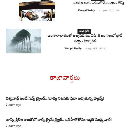
అవినీతి నియంత్రణలో తెలంగాణ భేష్!
Vengal Reddy
-
August 8, 2026
ఆంధ్ర ప్రదేశ్
బంగాళాఖాతంలో అల్పపీడనం: ఏపీ, తెలంగాణలో భారీ
వర్షాల హెచ్చరిక
Vengal Reddy
-
August 8, 2026
తాజావార్తలు
విశ్వనాథ్ అండ్ సన్స్ ట్రైలర్.. సూర్య నటనకు ఫిదా అవుతున్న ఫ్యాన్స్!
1 hour ago
జాన్వీ-శ్రీలీల కాంబోలో డార్క్ క్రైమ్ థ్రిల్లర్.. ఒకే హీరో కోసం ఇద్దరి మధ్య వార్!
1 hour ago