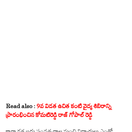
Read also :
9వ విడత ఉచిత కంటి వైద్య శిబిరాన్ని
ప్రారంభించిన కోమటిరెడ్డి రాజ్ గోపాల్ రెడ్డి
కాగా గత ఐదు సంవత్సరాల నుంచి విద్యార్థులు ఎంతో