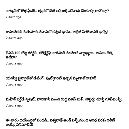
వాట్సప్‌లో కొత్త ఫీచర్.. త్వరలో డేట్ ఆఫ్ బర్త్ నమోదు చేయాల్సి రావొచ్చా?
1 hour ago
రామ్‌చరణ్‌-సుకుమార్‌ మూవీలో కన్నడ భామ.. ఆ క్రేజీ హీరోయిన్‌కే ఛాన్స్?
2 hours ago
లెనిన్ 100 కోట్ల పోస్టర్‌.. కలెక్షన్లపై నాగవంశీ సంచలన వ్యాఖ్యలు.. అసలు లెక్క
ఇదేనా?
2 hours ago
యశస్వి జైస్వాల్‌తో డేటింగ్.. ఫుల్ క్లారిటీ ఇచ్చిన మృణాల్ ఠాకూర్‌
2 hours ago
మహేశ్ బర్త్‌డే స్పెషల్.. వారణాసి నుంచి రుద్ర మాస్ లుక్.. పోస్టర్లు చూస్తే గూస్‌బంప్సే!
2 hours ago
ఈ వారం థియేటర్లలో సందడి.. విశ్వనాథ్ అండ్ సన్స్ నుంచి అగధ వరకు రిలీజ్
అయ్యే సినిమాలివే!