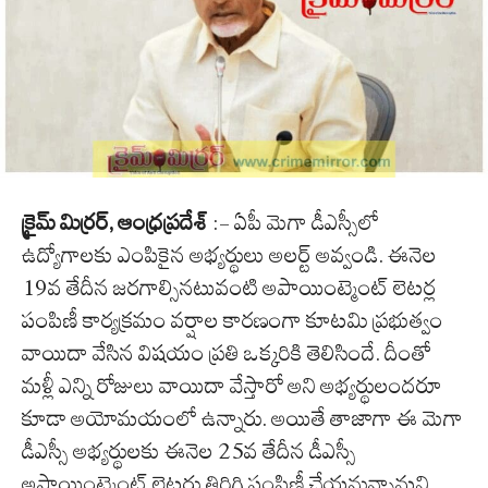
క్రైమ్ మిర్రర్, ఆంధ్రప్రదేశ్
:- ఏపీ మెగా డీఎస్సీలో
ఉద్యోగాలకు ఎంపికైన అభ్యర్థులు అలర్ట్ అవ్వండి. ఈనెల
19వ తేదీన జరగాల్సినటువంటి అపాయింట్మెంట్ లెటర్ల
పంపిణీ కార్యక్రమం వర్షాల కారణంగా కూటమి ప్రభుత్వం
వాయిదా వేసిన విషయం ప్రతి ఒక్కరికి తెలిసిందే. దీంతో
మళ్లీ ఎన్ని రోజులు వాయిదా వేస్తారో అని అభ్యర్థులందరూ
కూడా అయోమయంలో ఉన్నారు. అయితే తాజాగా ఈ మెగా
డీఎస్సీ అభ్యర్థులకు ఈనెల 25వ తేదీన డీఎస్సీ
అపాయింట్మెంట్ లెటర్లు తిరిగి పంపిణీ చేయనున్నామని