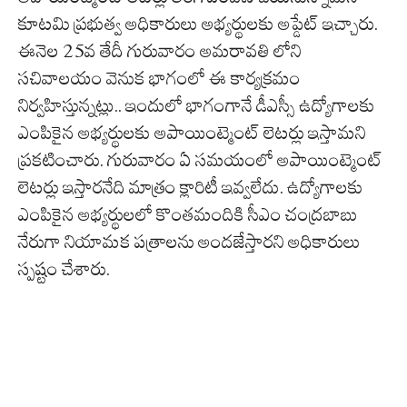
కూటమి ప్రభుత్వ అధికారులు అభ్యర్థులకు అప్డేట్ ఇచ్చారు.
ఈనెల 25వ తేదీ గురువారం అమరావతి లోని
సచివాలయం వెనుక భాగంలో ఈ కార్యక్రమం
నిర్వహిస్తున్నట్లు.. ఇందులో భాగంగానే డీఎస్సీ ఉద్యోగాలకు
ఎంపికైన అభ్యర్థులకు అపాయింట్మెంట్ లెటర్లు ఇస్తామని
ప్రకటించారు. గురువారం ఏ సమయంలో అపాయింట్మెంట్
లెటర్లు ఇస్తారనేది మాత్రం క్లారిటీ ఇవ్వలేదు. ఉద్యోగాలకు
ఎంపికైన అభ్యర్థులలో కొంతమందికి సీఎం చంద్రబాబు
నేరుగా నియామక పత్రాలను అందజేస్తారని అధికారులు
స్పష్టం చేశారు.