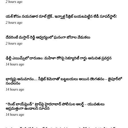
2 hours ago
యశ్ కోసం నయనతార రూల్ బ్రేక్.. ఇన్నాళ్ల సీక్రెట్ బయటపెట్టిన లేడీ సూపర్‌స్టార్!
2 hours ago
దేవరింటి మస్తాన్ రెడ్డి ఆధ్వర్యంలో ఘనంగా బోనాల వేడుకలు
2 hours ago
ఢిల్లీ ఎయిమ్స్‌లో దారుణం: మహిళా రోగిపై సెక్యూరిటీ గార్డు అనుచిత ప్రవర్తన
14 hours ago
భార్యపై అనుమానం… సీక్రెట్ కెమెరాతో బట్టబయలు అయిన దొంగతనం – జైపూర్‌లో
సంచలనం
14 hours ago
“రెంట్ బాయ్‌ఫ్రెండ్” ట్రాప్‌పై హైదరాబాద్ పోలీసుల అలర్ట్ – యువతులు
అప్రమత్తంగా ఉండాలని సూచన
14 hours ago