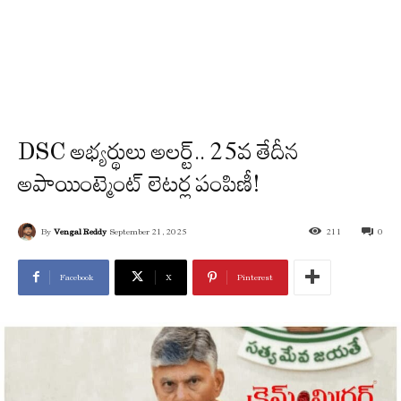
DSC అభ్యర్థులు అలర్ట్.. 25వ తేదీన
అపాయింట్మెంట్ లెటర్ల పంపిణీ!
By
Vengal Reddy
September 21, 2025
211
0
Facebook
X
Pinterest