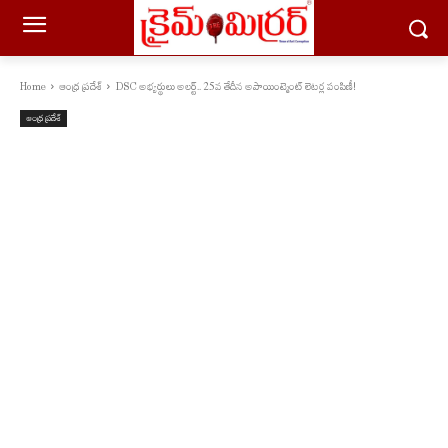
Home
ఆంధ్ర ప్రదేశ్
DSC అభ్యర్థులు అలర్ట్.. 25వ తేదీన అపాయింట్మెంట్ లెటర్ల పంపిణీ!
ఆంధ్ర ప్రదేశ్