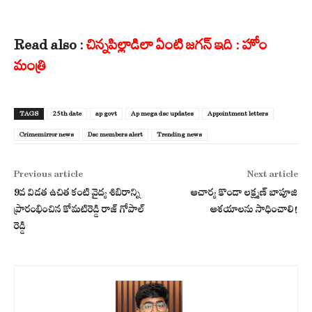
Read also :
చిన్నపిల్లాడిలా ఏంటి జగన్ ఇది : హోం
మంత్రి
TAGS
25th date
ap govt
Ap mega dsc updates
Appointment letters
Crimemirror news
Dsc members alert
Trending news
Previous article
Next article
9వ విడత ఉచిత కంటి వైద్య శిబిరాన్ని
ఆచార్య కొండా లక్ష్మణ్ బాపూజి
ప్రారంభించిన కోమటిరెడ్డి రాజ్ గోపాల్
ఆశయాలను సాధించాలి!
రెడ్డి