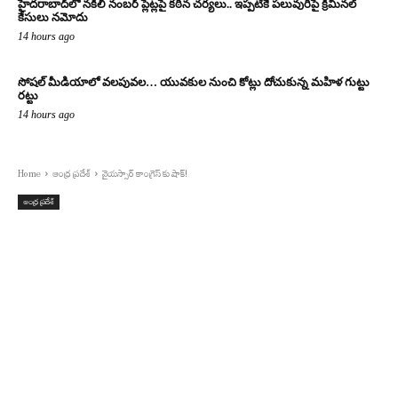
హైదరాబాద్‌లో నకిలీ నంబర్ ప్లేట్లపై కఠిన చర్యలు.. ఇప్పటికే పలువురిపై క్రిమినల్
కేసులు నమోదు
14 hours ago
సోషల్ మీడియాలో వలపువల… యువకుల నుంచి కోట్లు దోచుకున్న మహిళ గుట్టు
రట్టు
14 hours ago