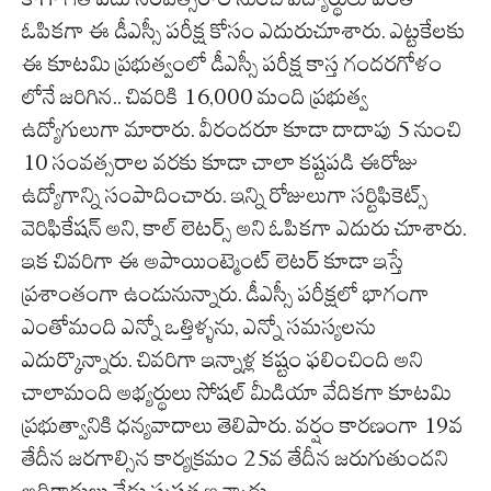
ఓపికగా ఈ డీఎస్సీ పరీక్ష కోసం ఎదురుచూశారు. ఎట్టకేలకు
ఈ కూటమి ప్రభుత్వంలో డీఎస్సీ పరీక్ష కాస్త గందరగోళం
లోనే జరిగిన.. చివరికి 16,000 మంది ప్రభుత్వ
ఉద్యోగులుగా మారారు. వీరందరూ కూడా దాదాపు 5 నుంచి
10 సంవత్సరాల వరకు కూడా చాలా కష్టపడి ఈరోజు
ఉద్యోగాన్ని సంపాదించారు. ఇన్ని రోజులుగా సర్టిఫికెట్స్
వెరిఫికేషన్ అని, కాల్ లెటర్స్ అని ఓపికగా ఎదురు చూశారు.
ఇక చివరిగా ఈ అపాయింట్మెంట్ లెటర్ కూడా ఇస్తే
ప్రశాంతంగా ఉండునున్నారు. డీఎస్సీ పరీక్షలో భాగంగా
ఎంతోమంది ఎన్నో ఒత్తిళ్ళను, ఎన్నో సమస్యలను
ఎదుర్కొన్నారు. చివరిగా ఇన్నాళ్ల కష్టం ఫలించింది అని
చాలామంది అభ్యర్థులు సోషల్ మీడియా వేదికగా కూటమి
ప్రభుత్వానికి ధన్యవాదాలు తెలిపారు. వర్షం కారణంగా 19వ
తేదీన జరగాల్సిన కార్యక్రమం 25వ తేదీన జరుగుతుందని