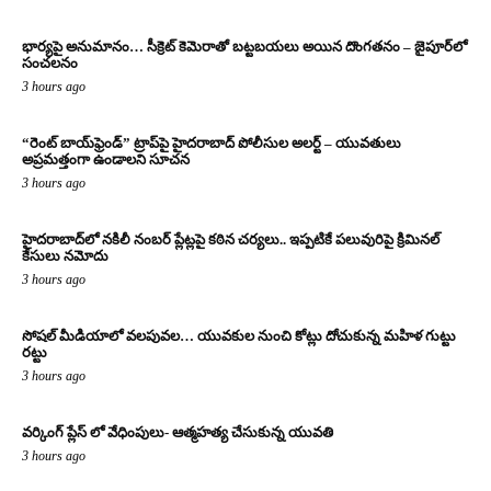
భార్యపై అనుమానం… సీక్రెట్ కెమెరాతో బట్టబయలు అయిన దొంగతనం – జైపూర్‌లో
సంచలనం
3 hours ago
“రెంట్ బాయ్‌ఫ్రెండ్” ట్రాప్‌పై హైదరాబాద్ పోలీసుల అలర్ట్ – యువతులు
అప్రమత్తంగా ఉండాలని సూచన
3 hours ago
హైదరాబాద్‌లో నకిలీ నంబర్ ప్లేట్లపై కఠిన చర్యలు.. ఇప్పటికే పలువురిపై క్రిమినల్
కేసులు నమోదు
3 hours ago
సోషల్ మీడియాలో వలపువల… యువకుల నుంచి కోట్లు దోచుకున్న మహిళ గుట్టు
రట్టు
3 hours ago
వర్కింగ్ ప్లేస్ లో వేధింపులు- ఆత్మహత్య చేసుకున్న యువతి
3 hours ago