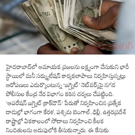
హైదరాబాద్‌లో అమాయక ప్రజలను లక్ష్యంగా చేసుకుని భారీ
స్థాయిలో మనీ సర్క్యులేషన్ కార్యకలాపాలు నిర్వహిస్తున్నట్లు
ఆరోపణలు ఎదుర్కొంటున్న ‘ఇగ్నైట్’ నెట్‌వర్క్‌పై నగర
పోలీసుల కేంద్ర నేర విభాగం కఠిన చర్యలు చేపట్టింది.
‘ఆపరేషన్ ఇగ్నైట్ క్రాక్‌డౌన్’ పేరుతో నిర్వహించిన ప్రత్యేక
దాడుల్లో భాగంగా కేరళ, పశ్చిమ బెంగాల్, ఢిల్లీ, ఉత్తరప్రదేశ్
రాష్ట్రాల్లో ఏకకాలంలో సోదాలు నిర్వహించి కీలక
నిందితులను అదుపులోకి తీసుకున్నారు. ఈ కేసుకు