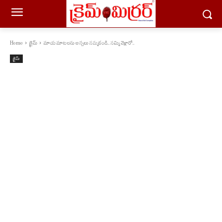
Home
క్రైమ్
మాయ మాటలను అస్సలు నమ్మకండి.. నమ్మి వెళ్లారో..
క్రైమ్