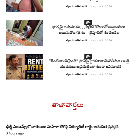
Jyothi Alishetti
-
August 9, 2026
క్రైమ్
భార్యపై అనుమానం… సీక్రెట్ కెమెరాతో బట్టబయలు
అయిన దొంగతనం – జైపూర్‌లో సంచలనం
Jyothi Alishetti
-
August 8, 2026
క్రైమ్
“రెంట్ బాయ్‌ఫ్రెండ్” ట్రాప్‌పై హైదరాబాద్ పోలీసుల అలర్ట్
– యువతులు అప్రమత్తంగా ఉండాలని సూచన
Jyothi Alishetti
-
August 8, 2026
తాజావార్తలు
ఢిల్లీ ఎయిమ్స్‌లో దారుణం: మహిళా రోగిపై సెక్యూరిటీ గార్డు అనుచిత ప్రవర్తన
3 hours ago