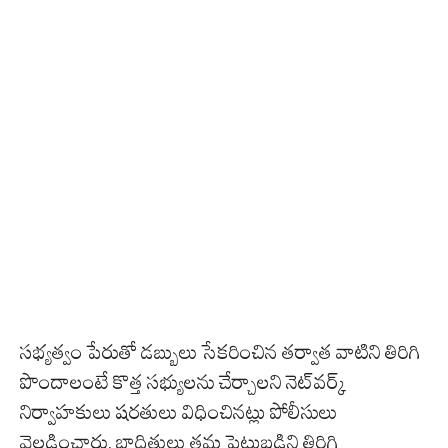
సభ్యత్వం పేరుతో డబ్బులు సేకరించిన తర్వాత వాటిని తిరిగి
పొందాలంటే కొత్త సభ్యులను చేర్చాలని నెట్‌వర్క్
నిర్వాహకులు షరతులు విధించినట్లు పోలీసులు
వెల్లడించారు. బాధితులు తమ పెట్టుబడిని తిరిగి