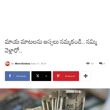
మాయ మాటలను అస్సలు నమ్మకండి.. నమ్మి
వెళ్లారో..
By
Shiva Krishna
June 11, 2026
63
0
Facebook
X
Pinterest