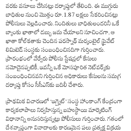
వరకు వసూలు చేసినట్లు దర్యాప్తులో తేలింది. ఈ ముగ్గురు
బాధితుల నుంచి మొత్తం రూ.1.87 లక్షలు సేకరించినట్లు
పోలీసులు వెల్లడించారు. నిందితులు బాధితులందరినీ ఒకే
బ్యాంకు ఖాతాలో డబ్బు జమ చేయాలని సూచించగా, ఆ
ఖాతా కోల్‌కతాకు చెందిన పరస్నాథ్ మర్కంటైల్ ప్రైవేట్
లిమిటెడ్ సంస్థకు సంబంధించినదిగా గుర్తించారు.
ప్రారంభంలో వేర్వేరు పోలీసు స్టేషన్లలో కేసులు
నమోదైనప్పటికీ, ఇవన్నీ ఒకే మోసపూరిత నెట్‌వర్క్‌కు
సంబంధించినవని గుర్తించిన అధికారులు కేసులను సమగ్ర
దర్యాప్తు కోసం సీసీఎస్‌కు బదిలీ చేశారు.
ప్రాథమిక విచారణలో ‘ఇగ్నైట్’ సంస్థ హాంకాంగ్ కేంద్రంగా
కార్యకలాపాలు నిర్వహిస్తున్న బహుస్థాయి మార్కెటింగ్
విధానాన్ని అనుసరిస్తున్నట్లు పోలీసులు గుర్తించారు. గతంలో
దేశవ్యాప్తంగా వివాదాలకు కారణమైన పలు ప్రత్యక్ష విక్రయ