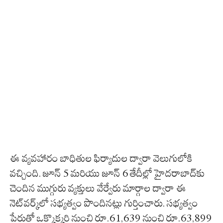
ఈ వ్యవహారం బాధితుల ఫిర్యాదుల ద్వారా వెలుగులోకి
వచ్చింది. జూన్ 5 మరియు జూన్ 6 తేదీల్లో హైదరాబాద్‌కు
చెందిన ముగ్గురు వ్యక్తులు వేర్వేరు మార్గాల ద్వారా ఈ
నెట్‌వర్క్‌లో సభ్యత్వం పొందినట్లు గుర్తించారు. సభ్యత్వం
పేరుతో ఒక్కొక్కరి నుంచి రూ.61,639 నుంచి రూ.63,899