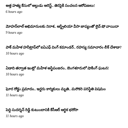
అత్త హత్య కేసులో అల్లుడు అరెస్ట్.. తెరపైకి సంచలన ఆరోపణలు!
6 hours ago
మోహన్‌లాల్ అభిమానులకు నిరాశ.. ఆస్ట్రేలియా వీసా జాప్యంతో లైవ్ షో వాయిదా
9 hours ago
పాక్ మహిళ హనీట్రాప్‌లో ఐఏఎఫ్ వింగ్ కమాండర్.. రహస్య సమాచారం లీక్ చేశాడా?
10 hours ago
ఏడాది తర్వాత ఇంట్లో మహిళ అస్థిపంజరం.. బెంగళూరులో షాకింగ్ ఘటన!
10 hours ago
ఘోర రోడ్డు ప్రమాదం.. ఇద్దరు కార్మికులు మృతి.. మరొకరి పరిస్థితి విషమం
11 hours ago
పెద్ది సుదర్శన్ రెడ్డి కుటుంబానికి కేసీఆర్ ఆర్థిక భరోసా
11 hours ago