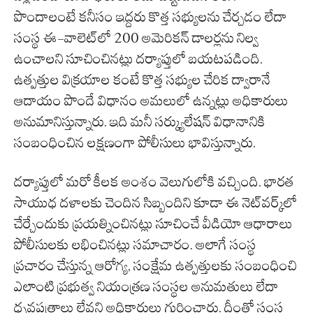
పొందాలంటే కనీసం ఇద్దరు కొత్త సభ్యులను చేర్చడం లేదా
సంస్థ ఈ-వాలెట్‌లో 200 అమెరికన్ డాలర్లను నిల్వ
ఉంచాలని సూచించినట్లు దర్యాప్తులో బయటపడింది.
ఉత్పత్తుల విక్రయాల కంటే కొత్త సభ్యుల చేరిక ద్వారానే
ఆదాయం పొందే విధానం అమలులో ఉన్నట్లు అధికారులు
అనుమానిస్తున్నారు. ఇది మనీ సర్క్యులేషన్ విధానానికి
సంబంధించిన లక్షణంగా పోలీసులు భావిస్తున్నారు.
దర్యాప్తులో మరో కీలక అంశం వెలుగులోకి వచ్చింది. భారత
సాయుధ దళాలకు చెందిన సిబ్బందిని కూడా ఈ నెట్‌వర్క్‌లో
చేర్చేందుకు ప్రయత్నించినట్లు సూచించే వీడియో ఆధారాలు
పోలీసులకు లభించినట్లు సమాచారం. అలాగే సంస్థ
ప్రచారం చేస్తున్న ఆరోగ్య, సంక్షేమ ఉత్పత్తులకు సంబంధించి
ఎలాంటి ప్రభుత్వ నియంత్రణ సంస్థల అనుమతులు లేదా
ధృవపత్రాలు లేవని అధికారులు గుర్తించారు. దీంతో సంస్థ