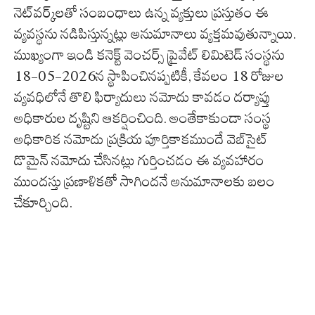
నెట్‌వర్క్‌లతో సంబంధాలు ఉన్న వ్యక్తులు ప్రస్తుతం ఈ
వ్యవస్థను నడిపిస్తున్నట్లు అనుమానాలు వ్యక్తమవుతున్నాయి.
ముఖ్యంగా ఇండి కనెక్ట్ వెంచర్స్ ప్రైవేట్ లిమిటెడ్ సంస్థను
18-05-2026న స్థాపించినప్పటికీ, కేవలం 18 రోజుల
వ్యవధిలోనే తొలి ఫిర్యాదులు నమోదు కావడం దర్యాప్తు
అధికారుల దృష్టిని ఆకర్షించింది. అంతేకాకుండా సంస్థ
అధికారిక నమోదు ప్రక్రియ పూర్తికాకముందే వెబ్‌సైట్
డొమైన్ నమోదు చేసినట్లు గుర్తించడం ఈ వ్యవహారం
ముందస్తు ప్రణాళికతో సాగిందనే అనుమానాలకు బలం
చేకూర్చింది.