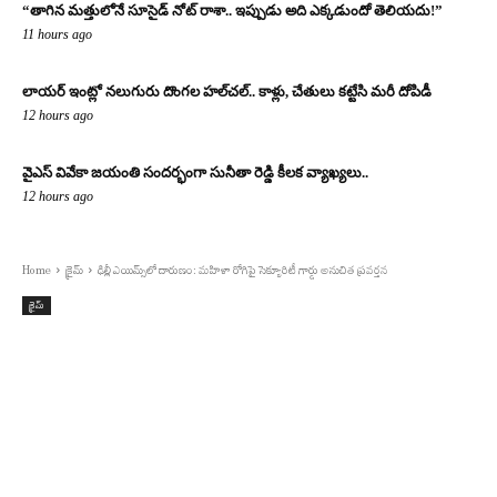
“తాగిన మత్తులోనే సూసైడ్ నోట్ రాశా.. ఇప్పుడు అది ఎక్కడుందో తెలియదు!”
11 hours ago
లాయర్ ఇంట్లో నలుగురు దొంగల హల్‌చల్.. కాళ్లు, చేతులు కట్టేసి మరీ దోపిడీ
12 hours ago
వైఎస్ వివేకా జయంతి సందర్భంగా సునీతా రెడ్డి కీలక వ్యాఖ్యలు..
12 hours ago