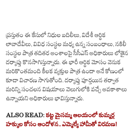
ప్రస్తుతం ఈ కేసులో నిధుల బదిలీలు, విదేశీ ఆర్థిక
లావాదేవీలు, వివిధ సంస్థల మధ్య ఉన్న సంబంధాలు, నకిలీ
సంస్థల పాత్ర తదితర అంశాలపై సీసీఎస్ అధికారులు లోతైన
దర్యాప్తు కొనసాగిస్తున్నారు. ఈ భారీ ఆర్థిక మోసం వెనుక
మరికొంతమంది కీలక వ్యక్తుల పాత్ర ఉందా అనే కోణంలో
కూడా విచారణ సాగుతోంది. దర్యాప్తు పూర్తయిన తర్వాత
మరిన్ని సంచలన విషయాలు వెలుగులోకి వచ్చే అవకాశాలు
ఉన్నాయని అధికారులు భావిస్తున్నారు.
ALSO READ:
కట్ట మైసమ్మ ఆలయంలో కుమ్మర్ల
హక్కుల కోసం ఆందోళన.. ఎమ్మెల్యే హామీతో విరమణ!