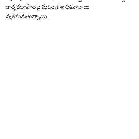
కార్యకలాపాలపై మరింత అనుమానాలు
వ్యక్తమవుతున్నాయి.