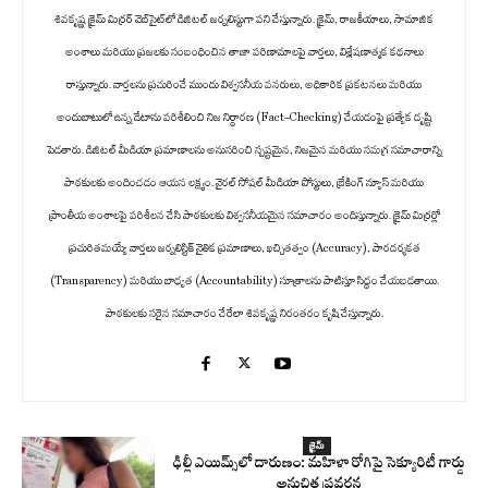
శివకృష్ణ క్రైమ్ మిర్రర్ వెబ్‌సైట్‌లో డిజిటల్ జర్నలిస్టుగా పని చేస్తున్నారు. క్రైమ్, రాజకీయాలు, సామాజిక
అంశాలు మరియు ప్రజలకు సంబంధించిన తాజా పరిణామాలపై వార్తలు, విశ్లేషణాత్మక కథనాలు
రాస్తున్నారు. వార్తలను ప్రచురించే ముందు విశ్వసనీయ వనరులు, అధికారిక ప్రకటనలు మరియు
అందుబాటులో ఉన్న డేటాను పరిశీలించి నిజ నిర్ధారణ (Fact-Checking) చేయడంపై ప్రత్యేక దృష్టి
పెడతారు. డిజిటల్ మీడియా ప్రమాణాలను అనుసరించి స్పష్టమైన, నిజమైన మరియు సమగ్ర సమాచారాన్ని
పాఠకులకు అందించడం ఆయన లక్ష్యం. వైరల్ సోషల్ మీడియా పోస్టులు, బ్రేకింగ్ న్యూస్ మరియు
ప్రాంతీయ అంశాలపై పరిశీలన చేసి పాఠకులకు విశ్వసనీయమైన సమాచారం అందిస్తున్నారు. క్రైమ్ మిర్రర్లో
ప్రచురితమయ్యే వార్తలు జర్నలిస్టిక్ నైతిక ప్రమాణాలు, ఖచ్చితత్వం (Accuracy), పారదర్శకత
(Transparency) మరియు బాధ్యత (Accountability) సూత్రాలను పాటిస్తూ సిద్ధం చేయబడతాయి.
పాఠకులకు సరైన సమాచారం చేరేలా శివకృష్ణ నిరంతరం కృషి చేస్తున్నారు.
క్రైమ్
ఢిల్లీ ఎయిమ్స్‌లో దారుణం: మహిళా రోగిపై సెక్యూరిటీ గార్డు
అనుచిత ప్రవర్తన