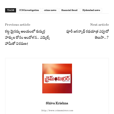
TAGS
CCS Investigation
crime news
financial fraud
Hyderabad news
Previous article
Next article
కట్ట మైసమ్మ ఆలయంలో కుమ్మర్ల
పూరీ జగన్నాథ్ రథయాత్ర ఎప్పుడో
హక్కుల కోసం ఆందోళన.. ఎమ్మెల్యే
తెలుసా..?
హామీతో విరమణ!
Shiva Krishna
http://www.crimemirror.com