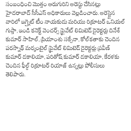
సంబంధించి మొత్తం ఆరుగురిని అరెస్టు చేసినట్లు
హైదరాబాద్ సీసీఎస్ అధికారులు వెల్లడించారు. అరెస్టైన
వారిలో ఇగ్నైట్ టీం నాయకుడు మరియు రిక్రూటర్ ఒనియల్
గుప్తా, ఇండి కనెక్ట్ వెంచర్స్ ప్రైవేట్ లిమిటెడ్ డైరెక్టర్లు దినేశ్
కుమార్ సాహిల్, ప్రియాంశు సక్సేనా, కోల్‌కతాకు చెందిన
పరస్నాథ్ మర్కంటైల్ ప్రైవేట్ లిమిటెడ్ డైరెక్టర్లు ప్రవీణ్
కుమార్ డకాలియా, పరితోష్ కుమార్ డకాలియా, కేరళకు
చెందిన ఫీల్డ్ రిక్రూటర్ రియాజ్ ఉన్నట్లు పోలీసులు
తెలిపారు.