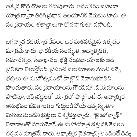
అక్కడ కొద్ది రోజులు గడుపుతారు. అనంతరం బహుడా
యాత్ర ద్వారా తిరిగి ప్రధాన ఆలయానికి చేరుకుంటారు. ఈ
సంప్రదాయం శతాబ్దాలుగా కొనసాగుతూ వస్తోంది.
జగన్నాథ రథయాత్ర కేవలం ఒక మతపరమైన ఉత్సవం
మాత్రమే కాదు. భారతీయ సంస్కృతి, ఆధ్యాత్మికత,
సమానత్వం, సేవాభావం, భక్తి సంప్రదాయాలకు ఇది
ప్రతీకగా నిలుస్తోంది. ప్రపంచ నలుమూలల నుంచి వచ్చే
భక్తులు ఈ మహోత్సవంలో పాల్గొని దైవానుభూతిని
పొందుతారు. సంప్రదాయాలను గౌరవిస్తూ, నియమాలను
పాటిస్తూ, భక్తి శ్రద్ధలతో యాత్రలో పాల్గొంటే ఈ ఆధ్యాత్మిక
అనుభవం జీవితాంతం గుర్తుండిపోయే దివ్య స్మృతిగా
మిగులుతుందని భక్తులు విశ్వసిస్తున్నారు. “జై జగన్నాథ్”
నినాదాలతో మారుమోగే ఈ మహాయాత్ర భక్తుడికి కేవలం
దర్శనం మాత్రమే కాదు, ఆధ్యాత్మిక చైతన్యాన్ని అందించే దివ్య