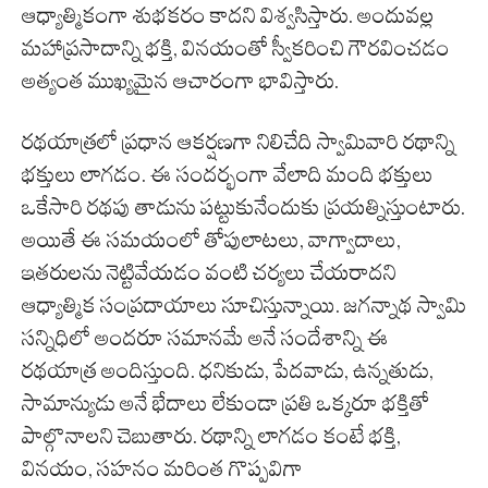
ఆధ్యాత్మికంగా శుభకరం కాదని విశ్వసిస్తారు. అందువల్ల
మహాప్రసాదాన్ని భక్తి, వినయంతో స్వీకరించి గౌరవించడం
అత్యంత ముఖ్యమైన ఆచారంగా భావిస్తారు.
రథయాత్రలో ప్రధాన ఆకర్షణగా నిలిచేది స్వామివారి రథాన్ని
భక్తులు లాగడం. ఈ సందర్భంగా వేలాది మంది భక్తులు
ఒకేసారి రథపు తాడును పట్టుకునేందుకు ప్రయత్నిస్తుంటారు.
అయితే ఈ సమయంలో తోపులాటలు, వాగ్వాదాలు,
ఇతరులను నెట్టివేయడం వంటి చర్యలు చేయరాదని
ఆధ్యాత్మిక సంప్రదాయాలు సూచిస్తున్నాయి. జగన్నాథ స్వామి
సన్నిధిలో అందరూ సమానమే అనే సందేశాన్ని ఈ
రథయాత్ర అందిస్తుంది. ధనికుడు, పేదవాడు, ఉన్నతుడు,
సామాన్యుడు అనే భేదాలు లేకుండా ప్రతి ఒక్కరూ భక్తితో
పాల్గొనాలని చెబుతారు. రథాన్ని లాగడం కంటే భక్తి,
వినయం, సహనం మరింత గొప్పవిగా