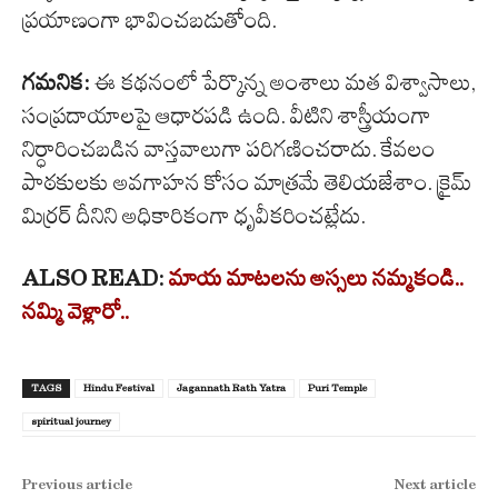
ప్రయాణంగా భావించబడుతోంది.
గమనిక:
ఈ కథనంలో పేర్కొన్న అంశాలు మత విశ్వాసాలు,
సంప్రదాయాలపై ఆధారపడి ఉంది. వీటిని శాస్త్రీయంగా
నిర్ధారించబడిన వాస్తవాలుగా పరిగణించరాదు. కేవలం
పాఠకులకు అవగాహన కోసం మాత్రమే తెలియజేశాం. క్రైమ్
మిర్రర్ దీనిని అధికారికంగా ధృవీకరించట్లేదు.
ALSO READ:
మాయ మాటలను అస్సలు నమ్మకండి..
నమ్మి వెళ్లారో..
TAGS
Hindu Festival
Jagannath Rath Yatra
Puri Temple
spiritual journey
Previous article
Next article