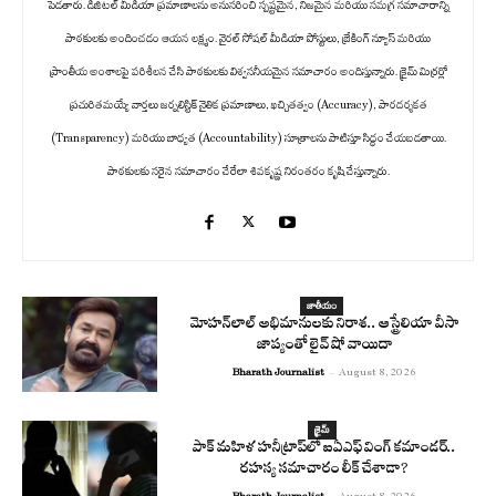
పెడతారు. డిజిటల్ మీడియా ప్రమాణాలను అనుసరించి స్పష్టమైన, నిజమైన మరియు సమగ్ర సమాచారాన్ని
పాఠకులకు అందించడం ఆయన లక్ష్యం. వైరల్ సోషల్ మీడియా పోస్టులు, బ్రేకింగ్ న్యూస్ మరియు
ప్రాంతీయ అంశాలపై పరిశీలన చేసి పాఠకులకు విశ్వసనీయమైన సమాచారం అందిస్తున్నారు. క్రైమ్ మిర్రర్లో
ప్రచురితమయ్యే వార్తలు జర్నలిస్టిక్ నైతిక ప్రమాణాలు, ఖచ్చితత్వం (Accuracy), పారదర్శకత
(Transparency) మరియు బాధ్యత (Accountability) సూత్రాలను పాటిస్తూ సిద్ధం చేయబడతాయి.
పాఠకులకు సరైన సమాచారం చేరేలా శివకృష్ణ నిరంతరం కృషి చేస్తున్నారు.
జాతీయం
మోహన్‌లాల్ అభిమానులకు నిరాశ.. ఆస్ట్రేలియా వీసా
జాప్యంతో లైవ్ షో వాయిదా
Bharath Journalist
-
August 8, 2026
క్రైమ్
పాక్ మహిళ హనీట్రాప్‌లో ఐఏఎఫ్ వింగ్ కమాండర్..
రహస్య సమాచారం లీక్ చేశాడా?