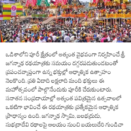
ఒడిశాలోని పూరీ క్షేత్రంలో అత్యంత వైభవంగా నిర్వహించే శ్రీ
జగన్నాథ రథయాత్రకు సమయం దగ్గరపడుతుండటంతో
ప్రపంచవ్యాప్తంగా ఉన్న భక్తుల్లో ఆధ్యాత్మిక ఉత్సాహం
నెలకొంది. ప్రతి ఏడాది లక్షలాది మంది భక్తులు ఈ
మహోత్సవంలో పాల్గొనేందుకు పూరీకి చేరుకుంటారు.
సనాతన సంప్రదాయాల్లో అత్యంత పవిత్రమైన ఉత్సవాలలో
ఒకటిగా భావించే ఈ రథయాత్రకు ప్రత్యేకమైన ఆధ్యాత్మిక
ప్రాధాన్యం ఉంది. జగన్నాథ స్వామి, బలభద్రుడు,
సుభద్రాదేవి రథాలపై ఆలయం నుంచి బయలుదేరి గుండిచా