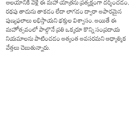
ఆలయానికి వెళ్లే ఈ మహా యాత్రను ప్రత్యక్షంగా దర్శించడం,
రథపు తాడును తాకడం లేదా లాగడం ద్వారా అపారమైన
పుణ్యఫలాలు లభిస్తాయని భక్తుల విశ్వాసం. అయితే ఈ
మహోత్సవంలో పాల్గొనే ప్రతి ఒక్కరూ కొన్ని సంప్రదాయ
నియమాలను పాటించడం అత్యంత అవసరమని ఆధ్యాత్మిక
వేత్తలు చెబుతున్నారు.