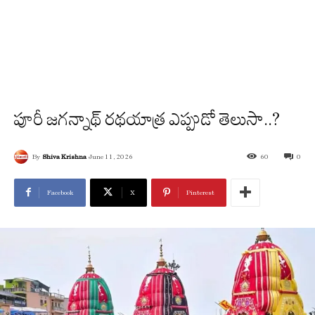
పూరీ జగన్నాథ్ రథయాత్ర ఎప్పుడో తెలుసా..?
By
Shiva Krishna
June 11, 2026
60
0
Facebook
X
Pinterest