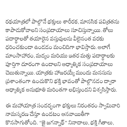
రథయాత్రలో పాల్గొనే భక్తులు శారీరక, మానసిక పవిత్రతను
కాపాడుకోవాలని సంప్రదాయాలు సూచిస్తున్నాయి. తోలు
పదార్థాలతో తయారైన వస్తువులను వీలైనంత వరకు
ధరించకుండా ఉండడం మంచిదిగా భావిస్తారు. అలాగే
మాంసాహారం, మద్యం మరియు ఇతర మత్తు పదార్థాలకు
పూర్తిగా దూరంగా ఉండాలని ఆధ్యాత్మిక సంప్రదాయాలు
చెబుతున్నాయి. యాత్రకు హాజరయ్యే ముందు మనసును
ప్రశాంతంగా ఉంచుకొని భక్తి భావంతో పాల్గొనడం ద్వారా
ఆధ్యాత్మిక అనుభూతి మరింతగా లభిస్తుందని విశ్వసిస్తారు.
ఈ మహాయాత్ర సందర్భంగా భక్తులు నిరంతరం స్వామివారి
నామస్మరణ చేస్తూ ఉండటం ఆనవాయితీగా
కొనసాగుతోంది. “జై జగన్నాథ్” నినాదాలు, భక్తి గీతాలు,