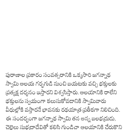
పురాణాల ప్రకారం సంవత్సరానికి ఒక్కసారి జగన్నాథ
స్వామి ఆలయ గర్భగుడి నుంచి బయటకు వచ్చి భక్తులకు
ప్రత్యక్ష దర్శనం ఇస్తారని విశ్వసిస్తారు. ఆలయానికి రాలేని
భక్తులను స్వయంగా కలుసుకోవడానికి స్వామివారు
వీధుల్లోకి వస్తారనే భావనకు రథయాత్ర ప్రతీకగా నిలిచింది.
ఈ సందర్భంగా జగన్నాథ స్వామి తన అన్న బలభద్రుడు,
చెల్లెలు సుభద్రాదేవితో కలిసి గుండిచా ఆలయానికి చేరుకొని