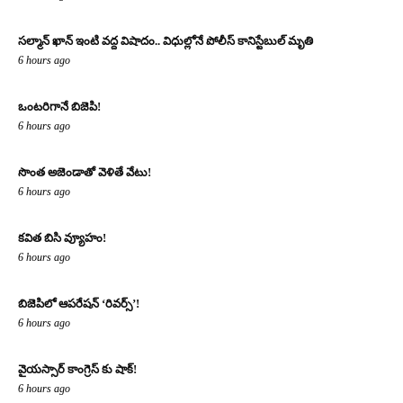
సల్మాన్ ఖాన్ ఇంటి వద్ద విషాదం.. విధుల్లోనే పోలీస్ కానిస్టేబుల్ మృతి
6 hours ago
ఒంటరిగానే బిజెపి!
6 hours ago
సొంత అజెండాతో వెళితే వేటు!
6 hours ago
కవిత బిసి వ్యూహం!
6 hours ago
బిజెపిలో ఆపరేషన్ ‘రివర్స్’!
6 hours ago
వైయస్సార్ కాంగ్రెస్ కు షాక్!
6 hours ago