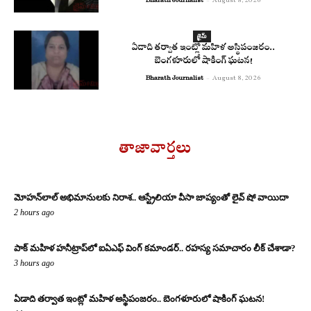
Bharath Journalist
-
August 8, 2026
క్రైమ్
ఏడాది తర్వాత ఇంట్లో మహిళ అస్థిపంజరం..
బెంగళూరులో షాకింగ్ ఘటన!
Bharath Journalist
-
August 8, 2026
తాజావార్తలు
మోహన్‌లాల్ అభిమానులకు నిరాశ.. ఆస్ట్రేలియా వీసా జాప్యంతో లైవ్ షో వాయిదా
2 hours ago
పాక్ మహిళ హనీట్రాప్‌లో ఐఏఎఫ్ వింగ్ కమాండర్.. రహస్య సమాచారం లీక్ చేశాడా?
3 hours ago
ఏడాది తర్వాత ఇంట్లో మహిళ అస్థిపంజరం.. బెంగళూరులో షాకింగ్ ఘటన!