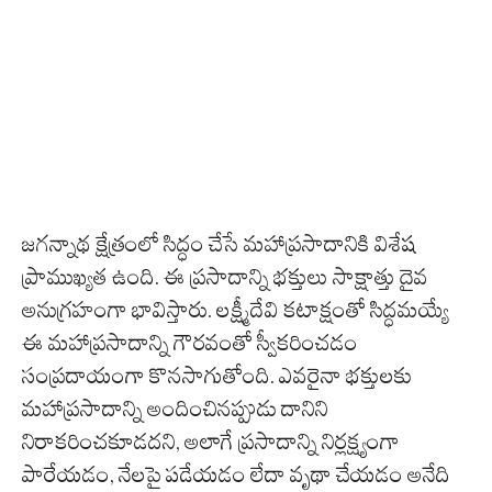
జగన్నాథ క్షేత్రంలో సిద్ధం చేసే మహాప్రసాదానికి విశేష
ప్రాముఖ్యత ఉంది. ఈ ప్రసాదాన్ని భక్తులు సాక్షాత్తు దైవ
అనుగ్రహంగా భావిస్తారు. లక్ష్మీదేవి కటాక్షంతో సిద్ధమయ్యే
ఈ మహాప్రసాదాన్ని గౌరవంతో స్వీకరించడం
సంప్రదాయంగా కొనసాగుతోంది. ఎవరైనా భక్తులకు
మహాప్రసాదాన్ని అందించినప్పుడు దానిని
నిరాకరించకూడదని, అలాగే ప్రసాదాన్ని నిర్లక్ష్యంగా
పారేయడం, నేలపై పడేయడం లేదా వృథా చేయడం అనేది