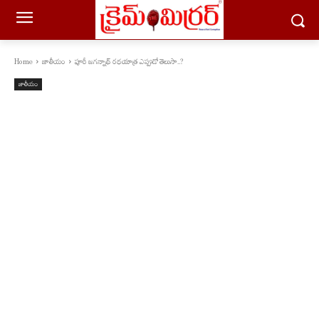
Home
జాతీయం
పూరీ జగన్నాథ్ రథయాత్ర ఎప్పుడో తెలుసా..?
జాతీయం