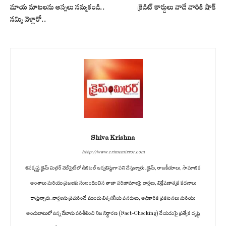
మాయ మాటలను అస్సలు నమ్మకండి..
క్రెడిట్ కార్డులు వాడే వారికి షాక్
నమ్మి వెళ్లారో..
Shiva Krishna
http://www.crimemirror.com
శివకృష్ణ క్రైమ్ మిర్రర్ వెబ్‌సైట్‌లో డిజిటల్ జర్నలిస్టుగా పని చేస్తున్నారు. క్రైమ్, రాజకీయాలు, సామాజిక
అంశాలు మరియు ప్రజలకు సంబంధించిన తాజా పరిణామాలపై వార్తలు, విశ్లేషణాత్మక కథనాలు
రాస్తున్నారు. వార్తలను ప్రచురించే ముందు విశ్వసనీయ వనరులు, అధికారిక ప్రకటనలు మరియు
అందుబాటులో ఉన్న డేటాను పరిశీలించి నిజ నిర్ధారణ (Fact-Checking) చేయడంపై ప్రత్యేక దృష్టి