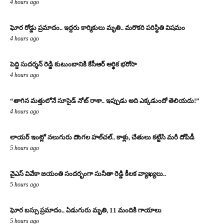
4 hours ago
ఘోర రోడ్డు ప్రమాదం.. ఇద్దరు కార్మికులు మృతి.. మరొకరి పరిస్థితి విషమం
4 hours ago
పెద్ది సుదర్శన్ రెడ్డి కుటుంబానికి కేసీఆర్ ఆర్థిక భరోసా
4 hours ago
“తాగిన మత్తులోనే సూసైడ్ నోట్ రాశా.. ఇప్పుడు అది ఎక్కడుందో తెలియదు!”
4 hours ago
లాయర్ ఇంట్లో నలుగురు దొంగల హల్‌చల్.. కాళ్లు, చేతులు కట్టేసి మరీ దోపిడీ
5 hours ago
వైఎస్ వివేకా జయంతి సందర్భంగా సునీతా రెడ్డి కీలక వ్యాఖ్యలు..
5 hours ago
ఘోర బస్సు ప్రమాదం.. ఏడుగురు మృతి, 11 మందికి గాయాలు
5 hours ago