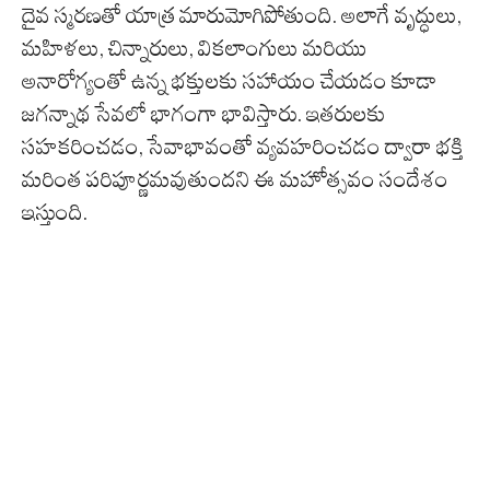
దైవ స్మరణతో యాత్ర మారుమోగిపోతుంది. అలాగే వృద్ధులు,
మహిళలు, చిన్నారులు, వికలాంగులు మరియు
అనారోగ్యంతో ఉన్న భక్తులకు సహాయం చేయడం కూడా
జగన్నాథ సేవలో భాగంగా భావిస్తారు. ఇతరులకు
సహకరించడం, సేవాభావంతో వ్యవహరించడం ద్వారా భక్తి
మరింత పరిపూర్ణమవుతుందని ఈ మహోత్సవం సందేశం
ఇస్తుంది.