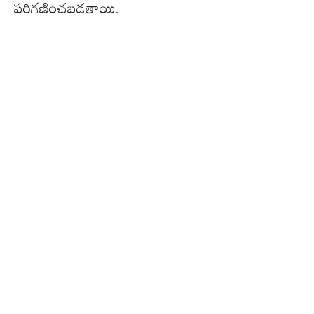
పరిగణించబడతాయి.