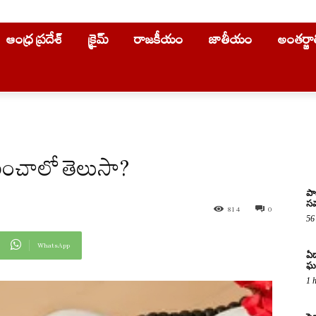
ఆంధ్ర ప్రదేశ్
క్రైమ్
రాజకీయం
జాతీయం
అంతర్జ
ించాలో తెలుసా?
పా
సమ
814
0
56
WhatsApp
ఏడ
ఘ
1 