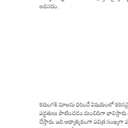
అవసరం.
కరుంగళి మాలను ధరించే విషయంలో కఠినమ
పద్ధతులు పాటించడం మంచిదిగా భావిస్
చేస్తారు, ఇది ఆధ్యాత్మికంగా పవిత్ర సంఖ్