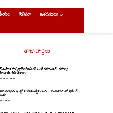
ాతీయం
సినిమా
ఇతరములు
తాజావార్తలు
క్ మహిళ హనీట్రాప్‌లో ఐఏఎఫ్ వింగ్ కమాండర్.. రహస్య
ాచారం లీక్ చేశాడా?
 minutes ago
ాది తర్వాత ఇంట్లో మహిళ అస్థిపంజరం.. బెంగళూరులో షాకింగ్
టన!
hour ago