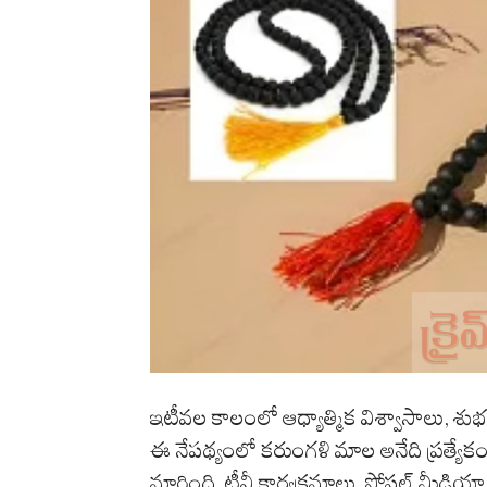
ఇటీవల కాలంలో ఆధ్యాత్మిక విశ్వాసాలు, శుభ 
ఈ నేపథ్యంలో కరుంగళి మాల అనేది ప్రత్యేక
మారింది. టీవీ కార్యక్రమాలు, సోషల్ మీడియా