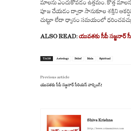
మాలను ఎంచుకోవడం ఉత్తమం. కొత్త మాలను 
పూజ చేయడం ద్వారా సానుకూల శక్తిని ఆకర్షిస
చుట్టూ లేదా ధ్యానం సమయంలో ధరించవచ్చ
ALSO READ:
యువతకు సీపీ సజ్జనార్ సీ
TAGS
Astrology
Belief
Mala
Spiritual
Previous article
యువతకు సీపీ సజ్జనార్ సీరియస్ వార్నింగ్!
Shiva Krishna
http://www.crimemirror.com