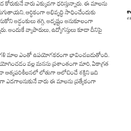
 కోరుకునే వారు ఎక్కువగా ధరిస్తున్నారు. ఈ మాలను
గుతాయని, ఆర్థికంగా అభివృద్ధి సాధించేందుకు
కొ
4 
నుకోని అడ్డంకులు తగ్గి, అదృష్టం అనుకూలంగా
ు. అందుకే వ్యాపారులు, ఉద్యోగస్తులు కూడా దీనిపై
 కరుంగళి మాల ఎంతో ఉపయోగకరంగా భావించబడుతోంది.
ోగించడం వల్ల మనసు ప్రశాంతంగా మారి, ఏకాగ్రత
 ఆత్మపరిశీలనలో లోతుగా ఆలోచించే శక్తిని ఇది
ికంగా ఎదగాలనుకునే వారు ఈ మాలను ప్రత్యేకంగా