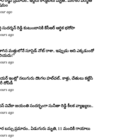
ర రోడ్డు ప్రమాదం.. ఇద్దరు కార్మికులు మృతి.. మరొకరి పరిస్థితి
ిషమం
hour ago
్ది సుదర్శన్ రెడ్డి కుటుంబానికి కేసీఆర్ ఆర్థిక భరోసా
hours ago
ాగిన మత్తులోనే సూసైడ్ నోట్ రాశా.. ఇప్పుడు అది ఎక్కడుందో
లియదు!”
hours ago
యర్ ఇంట్లో నలుగురు దొంగల హల్‌చల్.. కాళ్లు, చేతులు కట్టేసి
ీ దోపిడీ
hours ago
ఎస్ వివేకా జయంతి సందర్భంగా సునీతా రెడ్డి కీలక వ్యాఖ్యలు..
hours ago
ర బస్సు ప్రమాదం.. ఏడుగురు మృతి, 11 మందికి గాయాలు
hours ago