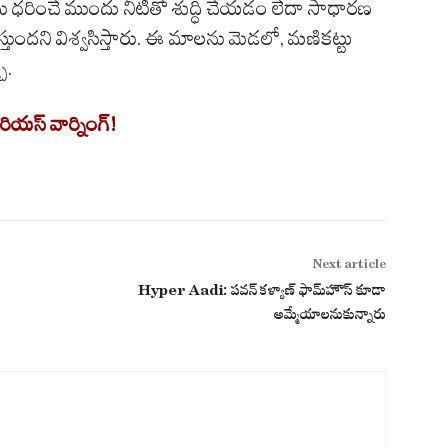
ధరించే ముందు నీటితో శుద్ధి చేయడం లేదా సాధారణ
్తుందని విశ్వసిస్తారు. ఈ మాలను మెడలో, మణికట్టు
ు.
రియస్ వార్నింగ్!
Next article
Hyper Aadi: పవన్ కళ్యాణ్ ఫామ్‌హౌస్ కూడా
అమ్మేయాలనుకున్నారు