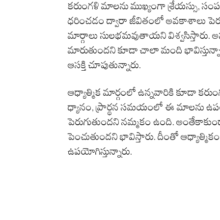
కరుంగళి మాలను ముఖ్యంగా శ్రేయస్సు, సంపద
ధరించడం ద్వారా జీవితంలో అవకాశాలు పెరు
మార్గాలు సులభమవుతాయని విశ్వసిస్తారు. అ
మారుతుందని కూడా చాలా మంది భావిస్తున్నార
ఆసక్తి చూపుతున్నారు.
ఆధ్యాత్మిక మార్గంలో ఉన్నవారికి కూడా
ధ్యానం, ప్రార్థన సమయంలో ఈ మాలను ఉపయ
పెరుగుతుందని నమ్మకం ఉంది. అంతేకాకుండా
పెంచుతుందని భావిస్తారు. దీంతో ఆధ్యాత్మ
ఉపయోగిస్తున్నారు.