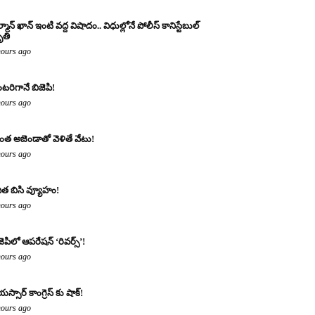
్మాన్ ఖాన్ ఇంటి వద్ద విషాదం.. విధుల్లోనే పోలీస్ కానిస్టేబుల్
తి
hours ago
టరిగానే బిజెపి!
hours ago
ంత అజెండాతో వెళితే వేటు!
hours ago
ిత బిసి వ్యూహం!
hours ago
జెపిలో ఆపరేషన్ ‘రివర్స్’!
hours ago
యస్సార్ కాంగ్రెస్ కు షాక్!
hours ago