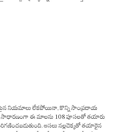
ైన నియమాలు లేకపోయినా, కొన్ని సాంప్రదాయ
తారు. సాధారణంగా ఈ మాలను 108 పూసలతో తయారు
యగా పరిగణించబడుతుంది. అసలు నల్లచెక్కతో తయారైన