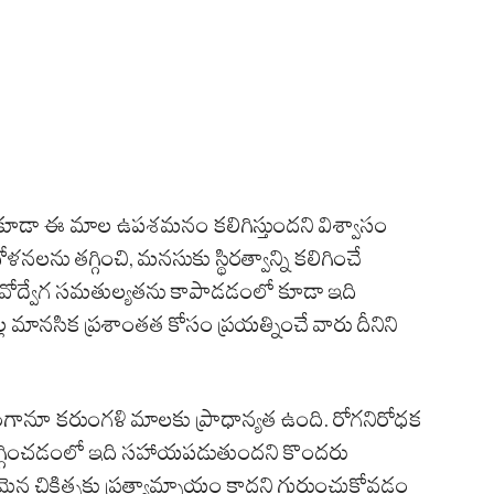
ికి కూడా ఈ మాల ఉపశమనం కలిగిస్తుందని విశ్వాసం
ోళనలను తగ్గించి, మనసుకు స్థిరత్వాన్ని కలిగించే
ావోద్వేగ సమతుల్యతను కాపాడడంలో కూడా ఇది
 మానసిక ప్రశాంతత కోసం ప్రయత్నించే వారు దీనిని
ంగానూ కరుంగళి మాలకు ప్రాధాన్యత ఉంది. రోగనిరోధక
 తగ్గించడంలో ఇది సహాయపడుతుందని కొందరు
రమైన చికిత్సకు ప్రత్యామ్నాయం కాదని గుర్తుంచుకోవడం