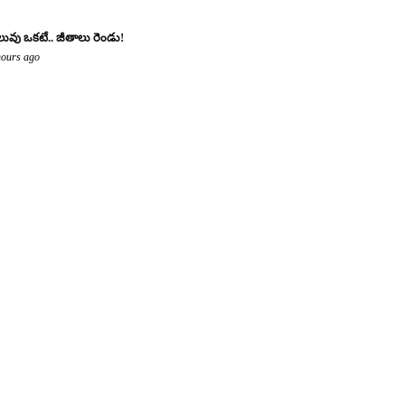
లువు ఒకటే.. జీతాలు రెండు!
hours ago