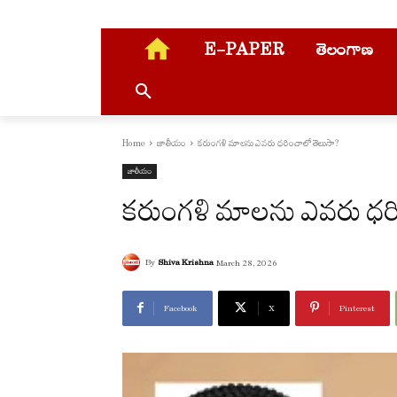
E-PAPER
తెలంగాణ
Home
జాతీయం
కరుంగళి మాలను ఎవరు ధరించాలో తెలుసా?
జాతీయం
కరుంగళి మాలను ఎవరు ధర
By
Shiva Krishna
March 28, 2026
Facebook
X
Pinterest