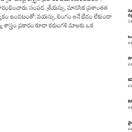
ారంభించారు. సంపద, శ్రేయస్సు, మానసిక ప్రశాంతత
సల
మృ
మ్మకం ఉండటంతో, వయస్సు, లింగం అనే భేదం లేకుండా
3 
తిష్య శాస్త్రం ప్రకారం కూడా కరుంగళి మాలకు ఒక
ఒం
4 
సొ
4 
కవ
4 
బి
4 
వై
4 