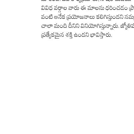
వివిధ వర్గాల వారు ఈ మాలను ధరించడం ప్ర
వంటి అనేక ప్రయోజనాలు కలిగిస్తుందని న
చాలా మంది దీనిని వినియోగిస్తున్నారు. జ్యో
ప్రత్యేకమైన శక్తి ఉందని భావిస్తారు.