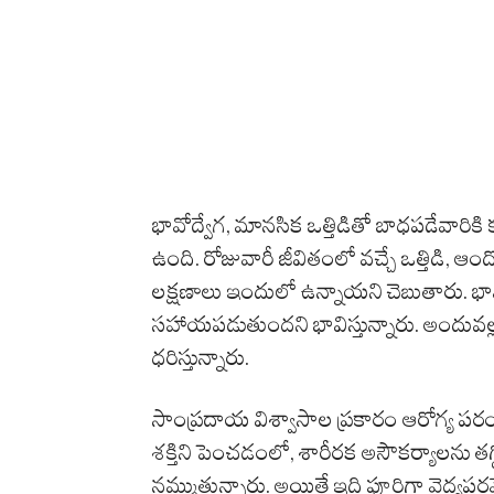
భావోద్వేగ, మానసిక ఒత్తిడితో బాధపడేవార
ఉంది. రోజువారీ జీవితంలో వచ్చే ఒత్తిడి, ఆంద
లక్షణాలు ఇందులో ఉన్నాయని చెబుతారు. భ
సహాయపడుతుందని భావిస్తున్నారు. అందువల్ల
ధరిస్తున్నారు.
సాంప్రదాయ విశ్వాసాల ప్రకారం ఆరోగ్య పర
శక్తిని పెంచడంలో, శారీరక అసౌకర్యాలను
నమ్ముతున్నారు. అయితే ఇది పూర్తిగా వైద్యప