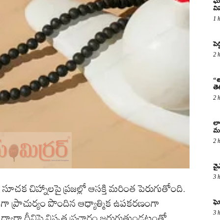
ఘో
వ
1 
పెద
2 
“త
తె
2 
లా
మర
2 
వై
3 
సూచక చిహ్నాలపై ప్రజల్లో ఆసక్తి మరింత పెరుగుతోంది.
ంగా ప్రాచుర్యం పొందిన ఆధ్యాత్మిక ఉపకరణంగా
ఘో
3 
 ద్వారా దీనిపై విస్తృత ప్రచారం జరుగుతుండటంతో,