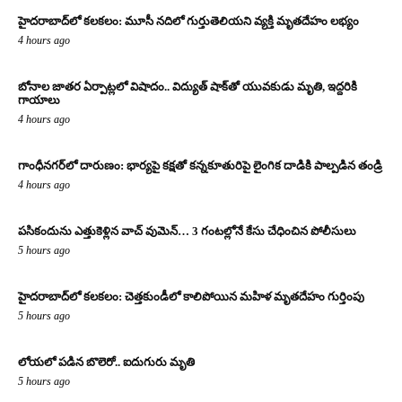
హైదరాబాద్‌లో కలకలం: మూసీ నదిలో గుర్తుతెలియని వ్యక్తి మృతదేహం లభ్యం
4 hours ago
బోనాల జాతర ఏర్పాట్లలో విషాదం.. విద్యుత్ షాక్‌తో యువకుడు మృతి, ఇద్దరికి
గాయాలు
4 hours ago
గాంధీనగర్‌లో దారుణం: భార్యపై కక్షతో కన్నకూతురిపై లైంగిక దాడికి పాల్పడిన తండ్రి
4 hours ago
పసికందును ఎత్తుకెళ్లిన వాచ్ వుమెన్… 3 గంటల్లోనే కేసు చేధించిన పోలీసులు
5 hours ago
హైదరాబాద్‌లో కలకలం: చెత్తకుండీలో కాలిపోయిన మహిళ మృతదేహం గుర్తింపు
5 hours ago
లోయలో పడిన బొలెరో.. ఐదుగురు మృతి
5 hours ago