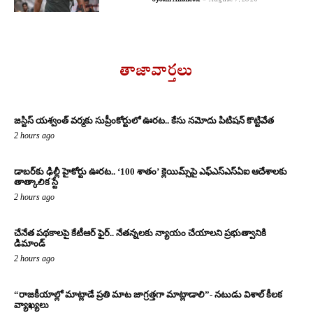
తాజావార్తలు
జస్టిస్ యశ్వంత్ వర్మకు సుప్రీంకోర్టులో ఊరట.. కేసు నమోదు పిటిషన్ కొట్టివేత
2 hours ago
డాబర్‌కు ఢిల్లీ హైకోర్టు ఊరట.. ‘100 శాతం’ క్లెయిమ్స్‌పై ఎఫ్‌ఎస్‌ఎస్‌ఏఐ ఆదేశాలకు
తాత్కాలిక స్టే
2 hours ago
చేనేత పథకాలపై కేటీఆర్ ఫైర్.. నేతన్నలకు న్యాయం చేయాలని ప్రభుత్వానికి
డిమాండ్
2 hours ago
“రాజకీయాల్లో మాట్లాడే ప్రతి మాట జాగ్రత్తగా మాట్లాడాలి”- నటుడు విశాల్ కీలక
వ్యాఖ్యలు