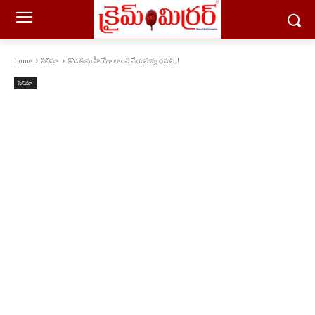
Home
సినిమా
కొడుకును హీరోగా లాంచ్ చేయనున్న ధనుష్..!
సినిమా