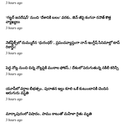
3 hours ago
‘గట్టర్ జనరేషన్’ నుంచి ‘దేశానికి బలం’ వరకు.. జెన్-జీపై కంగనా రనౌత్ కొత్త
వ్యాఖ్యలు
3 hours ago
నెట్‌ఫ్లిక్స్‌లో దుమ్మురేన ‘ధురంధర్’.. ప్రపంచవ్యాప్తంగా నాన్-ఇంగ్లీష్ సినిమాల్లో టాప్
రికార్డు!
3 hours ago
పెద్ద నోట్ల నుంచి చిన్న నోట్లపైకి ముఠాల ఫోకస్..! దేశంలో పెరుగుతున్న నకిలీ కరెన్సీ
3 hours ago
యూపీలో వర్షాల బీభత్సం.. పురాతన ఇల్లు కూలి ఒకే కుటుంబానికి చెందిన
ఆరుగురు మృతి
3 hours ago
మార్కాపురంలో విషాదం.. పాము కాటుతో మహిళా రైతు మృతి
3 hours ago