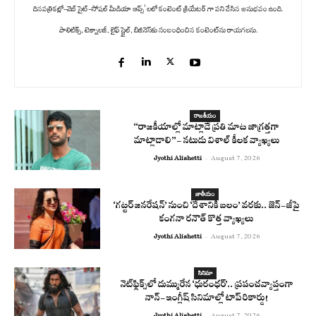
దినపత్రికల్లో-వెబ్ సైట్-సోషల్ మీడియా ఆప్స్' లలో కంటెంట్ క్రియేటర్ గా పని చేసిన అనుభవం ఉంది.
పాలిటిక్స్‌, టెక్నాలజీ, లైఫ్‌ స్టైల్‌, బిజినెస్‌కు సంబంధించిన కంటెంట్‌ను రాయగలను.
రాజకీయం
“రాజకీయాల్లో మాట్లాడే ప్రతి మాట జాగ్రత్తగా
మాట్లాడాలి”- నటుడు విశాల్ కీలక వ్యాఖ్యలు
Jyothi Alishetti
-
August 7, 2026
జాతీయం
‘గట్టర్ జనరేషన్’ నుంచి ‘దేశానికి బలం’ వరకు.. జెన్-జీపై
కంగనా రనౌత్ కొత్త వ్యాఖ్యలు
Jyothi Alishetti
-
August 7, 2026
సినిమా
నెట్‌ఫ్లిక్స్‌లో దుమ్మురేన ‘ధురంధర్’.. ప్రపంచవ్యాప్తంగా
నాన్-ఇంగ్లీష్ సినిమాల్లో టాప్ రికార్డు!
Jyothi Alishetti
-
August 7, 2026