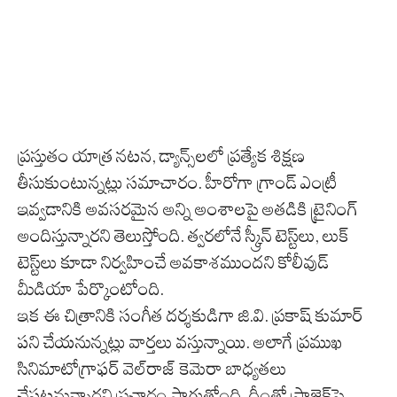
ప్రస్తుతం యాత్ర నటన, డ్యాన్స్‌లలో ప్రత్యేక శిక్షణ
తీసుకుంటున్నట్లు సమాచారం. హీరోగా గ్రాండ్ ఎంట్రీ
ఇవ్వడానికి అవసరమైన అన్ని అంశాలపై అతడికి ట్రైనింగ్
అందిస్తున్నారని తెలుస్తోంది. త్వరలోనే స్క్రీన్ టెస్ట్‌లు, లుక్
టెస్ట్‌లు కూడా నిర్వహించే అవకాశముందని కోలీవుడ్
మీడియా పేర్కొంటోంది.
ఇక ఈ చిత్రానికి సంగీత దర్శకుడిగా జి.వి. ప్రకాష్ కుమార్
పని చేయనున్నట్లు వార్తలు వస్తున్నాయి. అలాగే ప్రముఖ
సినిమాటోగ్రాఫర్ వెల్‌రాజ్ కెమెరా బాధ్యతలు
చేపట్టనున్నారని ప్రచారం సాగుతోంది. దీంతో ప్రాజెక్ట్‌పై