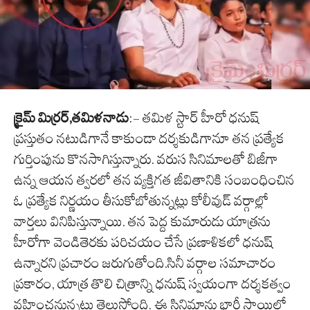
క్రైమ్ మిర్రర్,తమిళనాడు
:- తమిళ స్టార్ హీరో ధనుష్
ప్రస్తుతం నటుడిగానే కాకుండా దర్శకుడిగానూ తన ప్రత్యేక
గుర్తింపును కొనసాగిస్తున్నారు. వరుస సినిమాలతో బిజీగా
ఉన్న ఆయన త్వరలో తన వ్యక్తిగత జీవితానికి సంబంధించిన
ఓ ప్రత్యేక నిర్ణయం తీసుకోబోతున్నట్లు కోలీవుడ్ వర్గాల్లో
వార్తలు వినిపిస్తున్నాయి. తన పెద్ద కుమారుడు యాత్రను
హీరోగా వెండితెరకు పరిచయం చేసే ప్రణాళికలో ధనుష్
ఉన్నారని ప్రచారం జరుగుతోంది.సినీ వర్గాల సమాచారం
ప్రకారం, యాత్ర తొలి చిత్రాన్ని ధనుష్ స్వయంగా దర్శకత్వం
వహించనున్నట్లు తెలుస్తోంది. ఈ సినిమాను భారీ స్థాయిలో