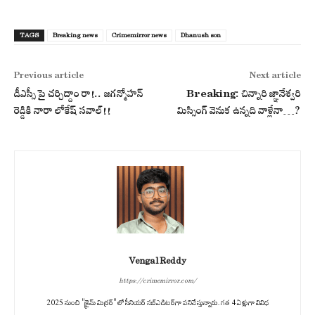
TAGS
Breaking news
Crimemirror news
Dhanush son
Previous article
Next article
డీఎస్సీ పై చర్చిద్దాం రా!.. జగన్మోహన్
Breaking: చిన్నారి జ్ఞానేశ్వరి
రెడ్డికి నారా లోకేష్ సవాల్!!
మిస్సింగ్ వెనుక ఉన్నది వాళ్లేనా…?
Vengal Reddy
https://crimemirror.com/
2025 నుంచి "క్రైమ్ మిర్రర్" లో సీనియర్ సబ్‌ఎడిటర్‌గా పనిచేస్తున్నారు. గత 4 ఏళ్లుగా వివిధ