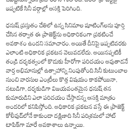
ఇప్పటికే సినీ వర్గాల్లో ఆసక్తి పెరిగింది.
ధనుష్ ప్రస్తుతం చేతిలో ఉన్న సినిమాల షూటింగ్‌లను పూర్తి
చేసిన తర్వాత ఈ ప్రాజెక్ట్‌ను అధికారికంగా ప్రకటించే
అవకాశం ఉందని సమాచారం. అయితే దీనిపై ఇప్పటివరకు
ఎలాంటి అధికారిక ప్రకటన వెలువడలేదు. అయినప్పటికీ
తండ్రి దర్శకత్వంలో కొడుకు హీరోగా పరిచయం అవుతాడనే
వార్త అభిమానుల్లో ఉత్సాహాన్ని నింపుతోంది.సినీ కుటుంబాల
నుంచి వారసుల ఎంట్రీలు కొత్త విషయం కాకపోయినా,
నటుడిగా, దర్శకుడిగా విజయవంతమైన ధనుష్ తన
కుమారుడిని ఎలా పరిచయం చేస్తాడన్న ఆసక్తి మాత్రం
అందరిలో కనిపిస్తోంది. అధికారిక ప్రకటన వస్తే ఈ ప్రాజెక్ట్
కోలీవుడ్‌లోనే కాకుండా దక్షిణాది సినీ పరిశ్రమలో హాట్
టాపిక్‌గా మారే అవకాశాలు ఉన్నాయి.