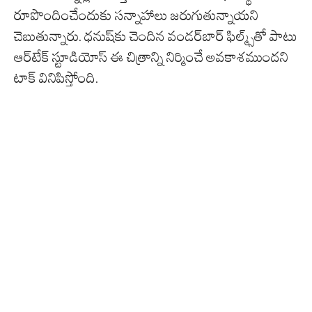
రూపొందించేందుకు సన్నాహాలు జరుగుతున్నాయని
చెబుతున్నారు. ధనుష్‌కు చెందిన వండర్‌బార్ ఫిల్మ్స్‌తో పాటు
ఆర్‌టేక్ స్టూడియోస్ ఈ చిత్రాన్ని నిర్మించే అవకాశముందని
టాక్ వినిపిస్తోంది.