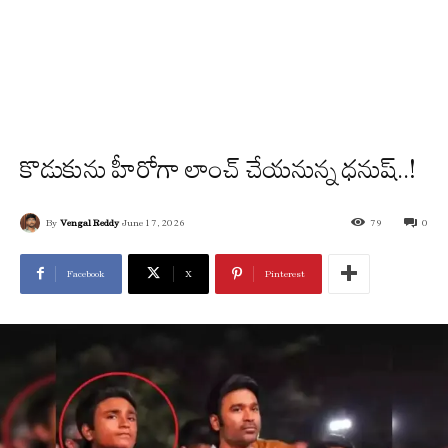
కొడుకును హీరోగా లాంచ్ చేయనున్న ధనుష్..!
By
Vengal Reddy
June 17, 2026
79
0
Facebook
X
Pinterest