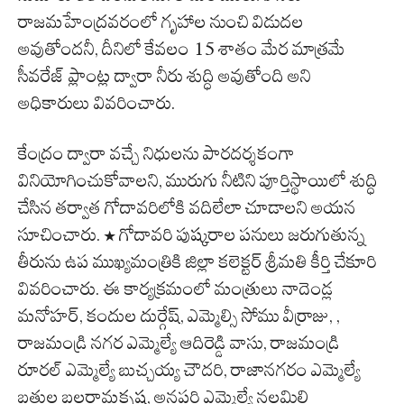
రాజమహేంద్రవరంలో గృహాల నుంచి విడుదల
అవుతోందనీ, దీనిలో కేవలం 15 శాతం మేర మాత్రమే
సీవరేజ్ ప్లాంట్ల ద్వారా నీరు శుద్ధి అవుతోంది అని
అధికారులు వివరించారు.
కేంద్రం ద్వారా వచ్చే నిధులను పారదర్శకంగా
వినియోగించుకోవాలని, మురుగు నీటిని పూర్తిస్థాయిలో శుద్ధి
చేసిన తర్వాత గోదావరిలోకి వదిలేలా చూడాలని అయన
సూచించారు. * గోదావరి పుష్కరాల పనులు జరుగుతున్న
తీరును ఉప ముఖ్యమంత్రికి జిల్లా కలెక్టర్ శ్రీమతి కీర్తి చేకూరి
వివరించారు. ఈ కార్యక్రమంలో మంత్రులు నాదెండ్ల
మనోహర్, కందుల దుర్గేష్, ఎమ్మెల్సి సోము వీర్రాజు, ,
రాజమండ్రి నగర ఎమ్మెల్యే ఆదిరెడ్డి వాసు, రాజమండ్రి
రూరల్ ఎమ్మెల్యే బుచ్చయ్య చౌదరి, రాజానగరం ఎమ్మెల్యే
బత్తుల బలరామకృష్ణ, అనపర్తి ఎమ్మెల్యే నల్లమిల్లి