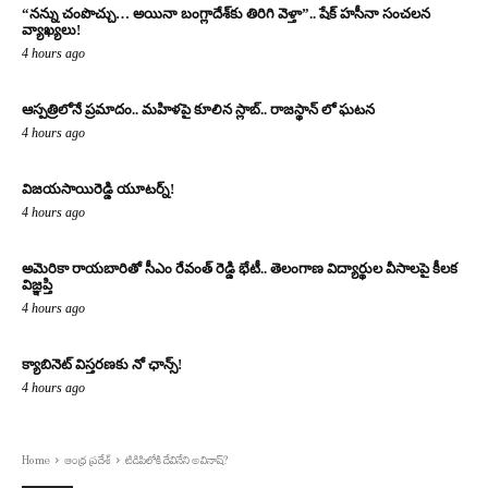
“నన్ను చంపొచ్చు… అయినా బంగ్లాదేశ్‌కు తిరిగి వెళ్తా”.. షేక్ హసీనా సంచలన
వ్యాఖ్యలు!
4 hours ago
ఆస్పత్రిలోనే ప్రమాదం.. మహిళపై కూలిన స్లాబ్‌.. రాజస్థాన్ లో ఘటన
4 hours ago
విజయసాయిరెడ్డి యూటర్న్!
4 hours ago
అమెరికా రాయబారితో సీఎం రేవంత్ రెడ్డి భేటీ.. తెలంగాణ విద్యార్థుల వీసాలపై కీలక
విజ్ఞప్తి
4 hours ago
క్యాబినెట్ విస్తరణకు నో ఛాన్స్!
4 hours ago