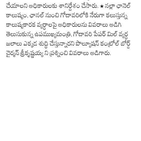
చేయాలని అధికారులకు శానిర్దేశం చేసారు. * నల్లా ఛానెల్
కాలుష్యం, ఛానల్ నుంచి గోదావరిలోకి నేరుగా కలుస్తున్న
కాలుష్యకారక వ్యర్ధాలపై అధికారులను వివరాలు అడిగి
తెలుసుకున్న ఉపముఖ్యమంత్రి, గోదావరి పేపర్ మిల్ వ్యర్ధ
జలాలు ఎక్కడ శుద్ధి చేస్తున్నారని పొల్యూషన్ కంట్రోల్ బోర్డ్
చైర్మన్ శ్రీకృష్ణయ్య ని ప్రశ్నించి వివరాలు అడిగారు.