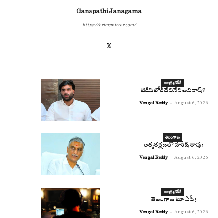
Ganapathi Janagama
https://crimemirror.com/
ఆంధ్ర ప్రదేశ్
టిడిపిలోకి దేవినేని అవినాష్?
Vengal Reddy
-
August 6, 2026
తెలంగాణ
ఆత్మరక్షణలో హరీష్ రావు!
Vengal Reddy
-
August 6, 2026
ఆంధ్ర ప్రదేశ్
తెలంగాణ టూ ఏపీ!
Vengal Reddy
-
August 6, 2026