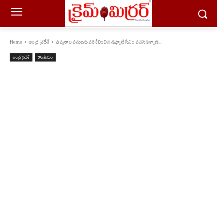
Home
ఆంధ్ర ప్రదేశ్
పుష్కరాల పనులను పరిశీలించిన డిప్యూటీ సీఎం పవన్ కళ్యాణ్...!
ఆంధ్ర ప్రదేశ్
రాజకీయం