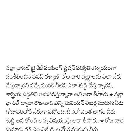
నల్లా ఛానల్ డ్రైనేజీ పంపింగ్ స్టేషన్ పరిస్థితిని స్వయంగా
పరిశీలించిన పవన్ కళ్యాణ్, రోజువారి వ్యర్ధాలను ఎలా వేరు
చేస్తున్నారని వచ్చే మురికి నీటిని ఎలా శుద్ధి చేస్తున్నారని,
శాస్త్రీయ పద్ధతిని అనుసరిస్తున్నారా అని ఆరా తీసారు.* నల్లా
ఛానల్ ద్వారా రోజువారి ఎన్ని మిలియన్ లీటర్ల మురుగునీరు
గోదావరిలోకి నేరుగా వస్తోంది, దీనిలో ఎంత భాగం నీరు
శుద్ధి అవుతోంది అన్న విషయంపై ఆరా తీసారు. * రోజువారి
సుమారు 55 ఎం.ఎల్.డి. ల మేర మురుగు నీరు