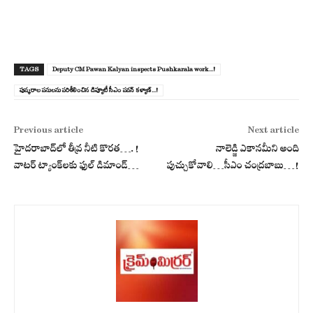
TAGS
Deputy CM Pawan Kalyan inspects Pushkarala work...!
పుష్కరాల పనులను పరిశీలించిన డిప్యూటీ సీఎం పవన్ కళ్యాణ్...!
Previous article
Next article
హైద‌రాబాద్‌లో తీవ్ర నీటి కొర‌త‌….!
నాలెడ్జి ఎకానమీని అంది
వాట‌ర్ ట్యాంక్‌ల‌కు ఫుల్ డిమాండ్‌…
పుచ్చుకోవాలి…సీఎం చంద్ర‌బాబు…!