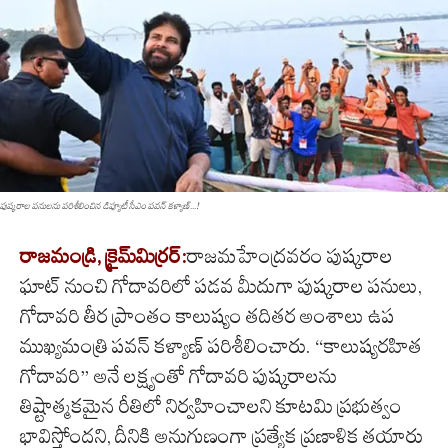
పుష్కరాల పనులను పరిశీలించిన డిప్యూటీ సీఎం పవన్ కళ్యాణ్...!
రాజమండ్రి, క్రైమ్‌మిర్ర‌ర్‌:
రాజమహేంద్రవరం పుష్కరాల
ఘాట్ నుంచి గోదావరిలో పడవ మీదుగా పుష్కరాల పనులు,
గోదావరి తీర ప్రాంతం కాలుష్యం తదితర అంశాలు ఉప
ముఖ్యమంత్రి పవన్ కళ్యాణ్ పరిశీలించారు. “కాలుష్యరహిత
గోదావరి” అనే లక్ష్యంతో గోదావరి పుష్కరాలను
తిష్టాత్మకమైన రీతిలో నిర్వహించాలని కూటమి ప్రభుత్వం
భావిస్తోందని, దీనికి అనుగుణంగా ప్రత్యేక ప్రణాళిక తయారు