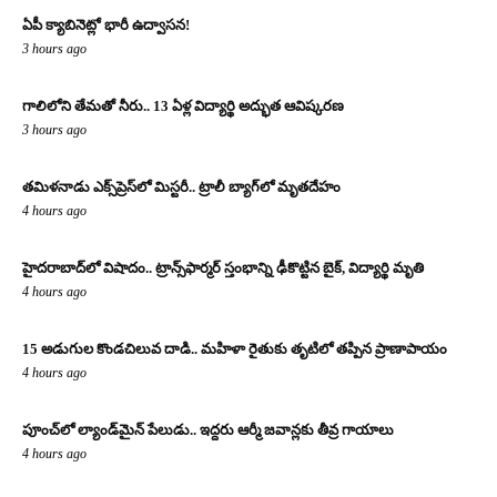
ఏపీ క్యాబినెట్లో భారీ ఉద్వాసన!
3 hours ago
గాలిలోని తేమతో నీరు.. 13 ఏళ్ల విద్యార్థి అద్భుత ఆవిష్కరణ
3 hours ago
తమిళనాడు ఎక్స్‌ప్రెస్‌లో మిస్టరీ.. ట్రాలీ బ్యాగ్‌లో మృతదేహం
4 hours ago
హైదరాబాద్‌లో విషాదం.. ట్రాన్స్‌ఫార్మర్ స్తంభాన్ని ఢీకొట్టిన బైక్, విద్యార్థి మృతి
4 hours ago
15 అడుగుల కొండచిలువ దాడి.. మహిళా రైతుకు తృటిలో తప్పిన ప్రాణాపాయం
4 hours ago
పూంచ్‌లో ల్యాండ్‌మైన్ పేలుడు.. ఇద్దరు ఆర్మీ జవాన్లకు తీవ్ర గాయాలు
4 hours ago