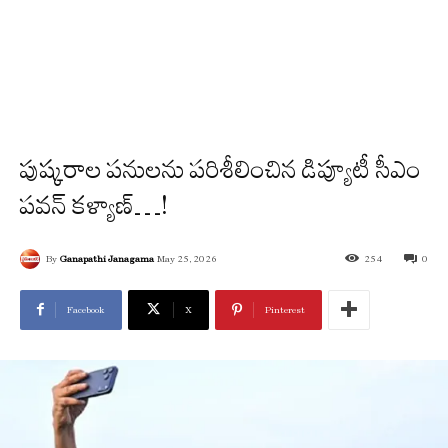
పుష్కరాల పనులను పరిశీలించిన డిప్యూటీ సీఎం
పవన్ కళ్యాణ్…!
By
Ganapathi Janagama
May 25, 2026
254
0
Facebook
X
Pinterest