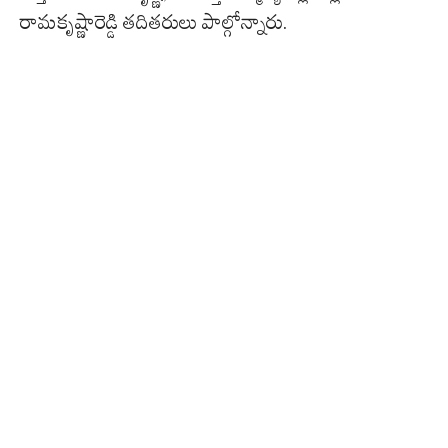
రామకృష్ణారెడ్డి తదితరులు పాల్గోన్నారు.