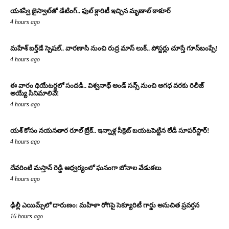
యశస్వి జైస్వాల్‌తో డేటింగ్.. ఫుల్ క్లారిటీ ఇచ్చిన మృణాల్ ఠాకూర్‌
4 hours ago
మహేశ్ బర్త్‌డే స్పెషల్.. వారణాసి నుంచి రుద్ర మాస్ లుక్.. పోస్టర్లు చూస్తే గూస్‌బంప్సే!
4 hours ago
ఈ వారం థియేటర్లలో సందడి.. విశ్వనాథ్ అండ్ సన్స్ నుంచి అగధ వరకు రిలీజ్
అయ్యే సినిమాలివే!
4 hours ago
యశ్ కోసం నయనతార రూల్ బ్రేక్.. ఇన్నాళ్ల సీక్రెట్ బయటపెట్టిన లేడీ సూపర్‌స్టార్!
4 hours ago
దేవరింటి మస్తాన్ రెడ్డి ఆధ్వర్యంలో ఘనంగా బోనాల వేడుకలు
4 hours ago
ఢిల్లీ ఎయిమ్స్‌లో దారుణం: మహిళా రోగిపై సెక్యూరిటీ గార్డు అనుచిత ప్రవర్తన
16 hours ago