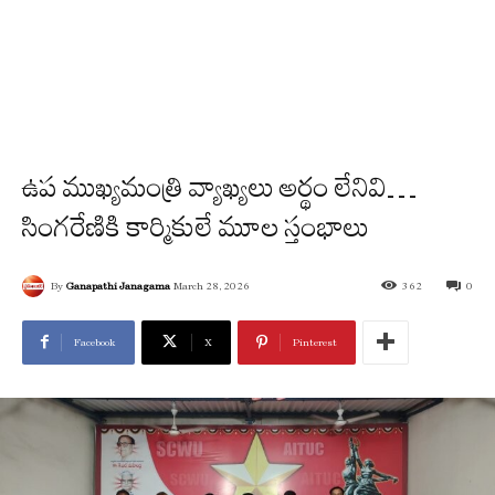
ఉప ముఖ్యమంత్రి వ్యాఖ్యలు అర్థం లేనివి…
సింగ‌రేణికి కార్మికులే మూల స్తంభాలు
By
Ganapathi Janagama
March 28, 2026
362
0
Facebook
X
Pinterest