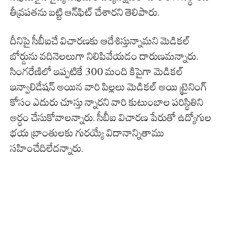
తీవ్రపతను బట్టి ఆన్‌ఫిట్‌ చేశారని తెలిపారు.
దీనిపై సీబీఐచే విచారణకు ఆదేశిస్తున్నామని మెడికల్
బోర్డును వదినెలలుగా నిలిపివేయడం దారుణమన్నారు.
సింగరేణిలో ఇప్పటికే 300 మంది కిపైగా మెడికల్
ఇన్వాలిడేషన్ అయిన వారి పిల్లలు మెడికల్ అయి ట్రైనింగ్
కోసం ఎదురు చూస్తు న్నారని వారి కుటుంబాల పరిస్థితిని
అర్ధం చేసుకోవాలన్నారు. సీబీఐ విచారణ పేరుతో ఉద్యోగుల
భయ బ్రాంతులకు గుర‌య్యే విదానాన్నితాము
సహించేదిలేదన్నారు.