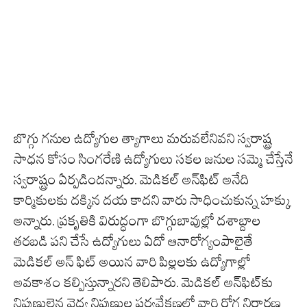
బొగ్గు గనుల ఉద్యోగుల త్యాగాలు మరువలేనివని స్వరాష్ట్ర
సాధన కోసం సింగరేణి ఉద్యోగులు సకల జనుల సమ్మె చేస్తేనే
స్వరాష్ట్రం ఏర్పడిందన్నారు. మెడికల్ అన్‌ఫిట్ అనేది
కార్మికులకు దక్కిన దయ కాదని వారు సాధించుకున్న హక్కు
అన్నారు. ప్రకృతికి విరుద్ధంగా బొగ్గుబావుల్లో దశాబ్దాల
తరబడి పని చేసే ఉద్యోగులు ఏదో ఆనారోగ్యంపాలైతే
మెడికల్ అన్ ఫిట్ అయిన‌ వారి పిల్లలకు ఉద్యోగాల్లో
అవకాశం కల్పిస్తున్నారని తెలిపారు. మెడికల్ అన్‌ఫిట్‌కు
నిపుణులైన వైద్య నిపుణుల పర్యవేక్షణలో వారి రోగ నిర్ధారణ