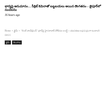
భార్యపై అనుమానం… సీక్రెట్ కెమెరాతో బట్టబయలు అయిన దొంగతనం – జైపూర్‌లో
సంచలనం
16 hours ago