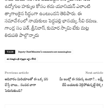
ఉద్యోగుల హక్కుల కోసం తమ యూనియన్ ఎలాంటి
త్యాగాలకైన సిద్ధంగా ఉంటుందని తెలిపారు. ఈ
సమావేశంలో నాయకులు పెద్దపల్లి భానయ్య, సీవి రమణ,
గాండ్ల సం పత్, శ్రీనివాస్, కుమార స్వామి టేకు మట్ల
తిరుపతి పాల్గొన్నారు
TAGS
Deputy Chief Minister's comments are meaningless
ఉప ముఖ్యమంత్రి వ్యాఖ్యలు అర్థం లేనివి
Previous article
Next article
ఆదివారం మిరియాలతో ఈ ఒక్క పని
మీ ఇంట్లో ఈ సమస్య ఉందా?.. లక్ష్మీ
చేస్తే చాలు.. సంపద బాగా
దేవీ బయటకు వెళ్లిపోతున్నట్టే లెక్క!
పెరుగుతుంది?