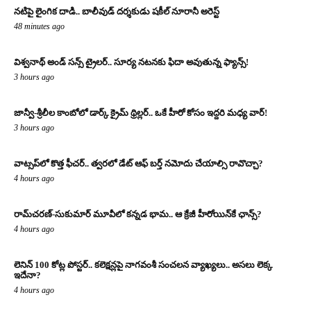
నటిపై లైంగిక దాడి.. బాలీవుడ్ దర్శకుడు షకీల్ నూరానీ అరెస్ట్
48 minutes ago
విశ్వనాథ్ అండ్ సన్స్ ట్రైలర్.. సూర్య నటనకు ఫిదా అవుతున్న ఫ్యాన్స్!
3 hours ago
జాన్వీ-శ్రీలీల కాంబోలో డార్క్ క్రైమ్ థ్రిల్లర్.. ఒకే హీరో కోసం ఇద్దరి మధ్య వార్!
3 hours ago
వాట్సప్‌లో కొత్త ఫీచర్.. త్వరలో డేట్ ఆఫ్ బర్త్ నమోదు చేయాల్సి రావొచ్చా?
4 hours ago
రామ్‌చరణ్‌-సుకుమార్‌ మూవీలో కన్నడ భామ.. ఆ క్రేజీ హీరోయిన్‌కే ఛాన్స్?
4 hours ago
లెనిన్ 100 కోట్ల పోస్టర్‌.. కలెక్షన్లపై నాగవంశీ సంచలన వ్యాఖ్యలు.. అసలు లెక్క
ఇదేనా?
4 hours ago