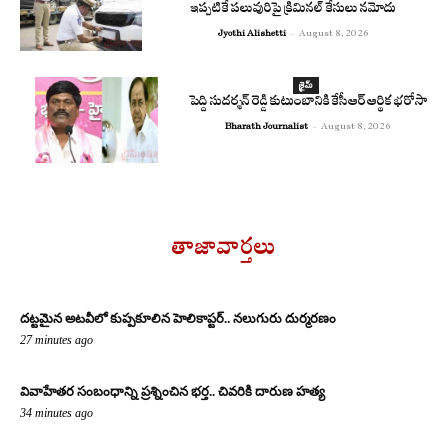
ఇప్పటికే పలువురిపై క్రిమినల్ కేసులు నమోదు
Jyothi Alishetti
-
August 8, 2026
క్రైమ్
పెద్ది సుదర్శన్ రెడ్డి కుటుంబానికి కేసీఆర్ ఆర్థిక భరోసా
Bharath Journalist
-
August 8, 2026
తాజావార్తలు
దట్టమైన అటవీలో కుప్పకూలిన హెలికాప్టర్.. నలుగురు దుర్మరణం
27 minutes ago
వివాహేతర సంబంధాన్ని ప్రశ్నించిన భర్త.. చివరికి దారుణ హత్య
34 minutes ago