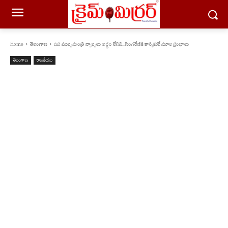
Home
తెలంగాణ
ఉప ముఖ్యమంత్రి వ్యాఖ్యలు అర్థం లేనివి...సింగ‌రేణికి కార్మికులే మూల స్తంభాలు
తెలంగాణ
రాజకీయం