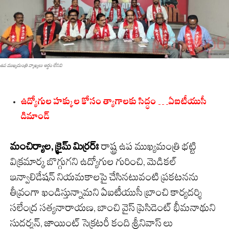
ఉప ముఖ్యమంత్రి వ్యాఖ్యలు అర్థం లేనివి
ఉద్యోగుల హక్కుల కోసం త్యాగాలకు సిద్ధం …ఏఐటీయుసీ
డిమాండ్‌
మంచిర్యాల‌, క్రైమ్ మిర్ర‌ర్ః
రాష్ట్ర ఉప ముఖ్యమంత్రి భట్టి
విక్రమార్క బొగ్గుగని ఉద్యోగుల గురించి, మెడికల్
ఇన్వాలిడేషన్ నియ‌మకాలపై చేసినటువంటి ప్రకటనను
తీవ్రంగా ఖండిస్తున్నామని ఏఐటీయుసీ బ్రాంచి కార్యదర్శి
సలేంద్ర సత్యనారాయణ, బాంచి వైస్ ప్రెసిడెంట్ భీమనాథుని
సుదర్శన్, జాయింట్ సెక్రటరీ కంది శ్రీనివాస్ లు