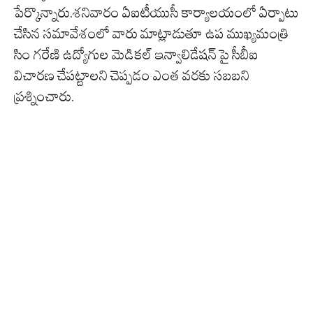
పేర్కొన్నారు.శనివారం ఏఐటీయుసీ కార్యాలయంలో ఏర్పాటు
చేసిన సమావేశంలో వారు మాట్లాడుతూ ఉప ముఖ్యమంత్రి
సిం గరేణి ఉద్యోగుల మెడికల్ ఇన్వాలిడేషన్ పై సీబీఐ
విచారణ చేపట్టాలని చెప్పడం ఎంత వరకు సబబని
ప్రశ్నించారు.