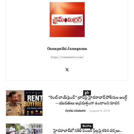
Ganapathi Janagama
https://crimemirror.com/
క్రైమ్
“రెంట్ బాయ్‌ఫ్రెండ్” ట్రాప్‌పై హైదరాబాద్ పోలీసుల అలర్ట్
– యువతులు అప్రమత్తంగా ఉండాలని సూచన
Jyothi Alishetti
-
August 8, 2026
తెలంగాణ
హైదరాబాద్‌లో నకిలీ నంబర్ ప్లేట్లపై కఠిన చర్యలు..