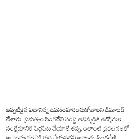
ఇప్పటికైన విధానిన్న ఉపసంహరించుకోవాలని డిమాండ్
చేశారు. ప్రభుత్వం సింగరేని సంస్థ అభివృద్దికి ఉద్యోగుల
సంక్షేమానికి పెద్దపీట వేయాలే తప్ప. ఇలాంటి ప్రకటనలతో
అయోమయానికి గురి చేయవద్దని అన్నారు. సింగరేణి