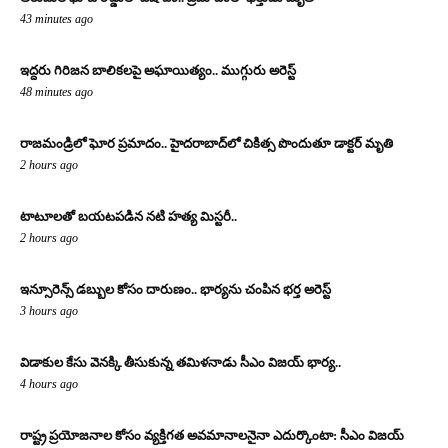
43 minutes ago
ఇద్దరు గిరిజన బాలికలపై అఘాయిత్యం.. ముగ్గురు అరెస్ట్
48 minutes ago
రాజమండ్రిలో ఘోర ప్రమాదం.. హైదరాబాద్‌లో చికిత్స పొందుతూ డాక్టర్ మృతి
2 hours ago
టాటూలతో బయటపడిన నటి హత్య మిస్టరీ..
2 hours ago
ఇన్సూరెన్స్ డబ్బుల కోసం దారుణం.. భార్యను చంపిన భర్త అరెస్ట్
3 hours ago
విడాకుల కేసు వెనక్కి తీసుకున్న తమిళనాడు సీఎం విజయ్ భార్య..
4 hours ago
రాష్ట్ర ప్రయోజనాల కోసం వ్యక్తిగత అవమానాలనైనా ఎదుర్కొంటా: సీఎం విజయ్