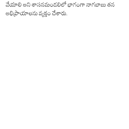
వేయాలి అని శాసనమండలిలో భాగంగా నాగబాబు తన
అభిప్రాయాలను వ్యక్తం చేశారు.