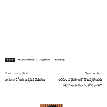
TAGS
#Andrapradesh
Nagababu
Trending
Previous article
Next article
ఘ‌నంగా కేసీఆర్ జ‌న్మ‌దిన వేడుక‌లు
అరిసెల విక్రియాలతో కోటప్పకొండకు
వచ్చిన ఆదాయం ఎంతో తెలుసా?