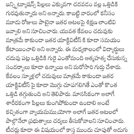
ఇన్స్టిట్యూషన్స్ పిల్లలు ఎక్కువగా చదవడం వల్ల ఒత్తిడికి
గురవుతున్నారు అని అన్నారు. కాబట్టి వారంలో కనీసం
మూడు రోజులు పాటైనా ఇతర ఆటలపై శిక్షణ లాంటివి
ఇవ్వాలి అని సూచించారు. యువత కేవలం చదువుకు
మాత్రమే కాకుండా ఇతర యాక్టివిటీస్ కి కూడా సమయం
కేటాయించాలి అని అన్నారు. ఈ మధ్యకాలంలో విద్యార్థులు
చదువు పట్ల ఒత్తిడికి గురై ఎంతోమంది ఆత్మహత్య చేసుకున్న
సందర్భాలు కూడా ఉన్నాయి అని మరోసారి గుర్తు చేశారు.
కేవలం స్కూళ్లలో చదువులు మాత్రమే కాకుండా ఇతర
యాక్టివిటీస్ పై కూడా మొగ్గు చూపగలిగితే ఎంతో కొంత
ఒత్తిడి తగ్గుతుంది అని తెలిపారు. మానసికంగా అలాగే
శారీరకంగా పిల్లలు కుంగిపోకుండా ఉండాలి అంటే
కచ్చితంగా వ్యాయమము,యోగా అలాగే ఇతర ఆటలలో
పాల్గొనేలా ప్రభుత్వాలు చర్యలు తీసుకోవాలని సూచించారు.
టీచర్లు కూడా ఈ విషయంలో కాస్త ముందు చూపుతో అడుగు