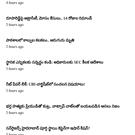
4 hours ago
రూపారెడ్డిపై అట్రాసిటీ, మోసం కేసులు.. 14 రోజుల రిమాండ్
5 hours ago
పాఠశాలలో కాల్పుల కలకలం.. ఆరుగురు మృతి
5 hours ago
స్థానిక ఎన్నికలకు సన్నద్ధం కండి: అధికారులకు SEC కీలక ఆదేశాలు
5 hours ago
నీట్ పేపర్ లీక్: CBI చార్జిషీట్‌లో సంచలన విషయాలు!
5 hours ago
భర్త హత్యకు ప్రియుడితో కుట్ర.. వాట్సాప్ చాట్‌లతో బయటపడిన అసలు నిజం
5 hours ago
సన్‌రైజర్స్ హైదరాబాద్ పూర్తి స్థాయి కెప్టెన్‌గా ఇషాన్ కిషన్?
5 hours ago