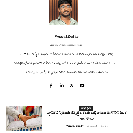
Vengal Reddy
https://crimemirror.com/
2025 నుంచి "క్రైమ్ మిర్రర్" లో సీనియర్ సబ్‌ఎడిటర్‌గా పనిచేస్తున్నారు. గత 4 ఏళ్లుగా వివిధ
దినపత్రికల్లో-వెబ్ సైట్-సోషల్ మీడియా ఆప్స్' లలో కంటెంట్ క్రియేటర్ గా పని చేసిన అనుభవం ఉంది.
పాలిటిక్స్‌, టెక్నాలజీ, లైఫ్‌ స్టైల్‌, బిజినెస్‌కు సంబంధించిన కంటెంట్‌ను రాయగలను.
ఆంధ్ర ప్రదేశ్
స్థానిక ఎన్నికలకు సన్నద్ధం కండి: అధికారులకు SEC కీలక
ఆదేశాలు
Vengal Reddy
-
August 7, 2026