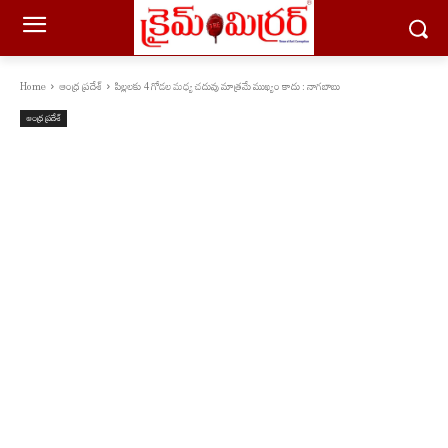
Home
ఆంధ్ర ప్రదేశ్
పిల్లలకు 4 గోడల మధ్య చదువు మాత్రమే ముఖ్యం కాదు : నాగబాబు
ఆంధ్ర ప్రదేశ్