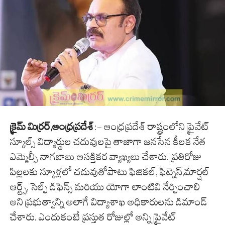
క్రైమ్ మిర్రర్,ఆంధ్రప్రదేశ్
:- ఆంధ్రప్రదేశ్ రాష్ట్రంలోని ప్రైవేట్
స్కూల్స్ విద్యార్థుల చదువులపై తాజాగా జనసేన కీలక నేత
ఎమ్మెల్సీ నాగబాబు ఆసక్తికర వ్యాఖ్యలు చేశారు. ప్రతిరోజు
పిల్లలకు స్కూళ్లలో చదువుతోపాటు ఫిజికల్, ఫిట్నెస్,మార్షల్
ఆర్ట్స్, సెల్ఫ్ డిఫెన్స్ మరియు యోగా లాంటివి నేర్పించాలి
అని ప్రభుత్వాన్ని అలాగే విద్యాశాఖ అధికారులను డిమాండ్
చేశారు. ఎందుకంటే ప్రస్తుత రోజుల్లో అన్ని ప్రైవేట్