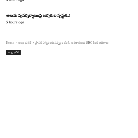
ఆలయ పునర్నిర్మాణంపై అర్చకుల స్పష్టత..!
5 hours ago