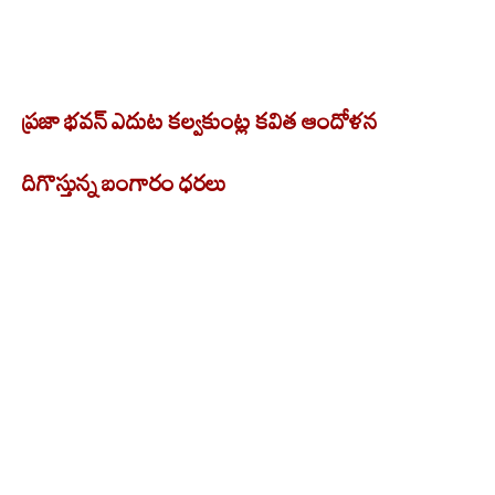
ప్రజా భవన్ ఎదుట కల్వకుంట్ల కవిత ఆందోళన
దిగొస్తున్న బంగారం ధరలు