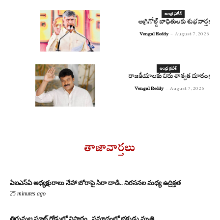
ఆంధ్ర ప్రదేశ్
అగ్రిగోల్డ్ బాధితులకు శుభవార్త!
Vengal Reddy
-
August 7, 2026
ఆంధ్ర ప్రదేశ్
రాజకీయాలకు చిరు శాశ్వత దూరం!
Vengal Reddy
-
August 7, 2026
తాజావార్తలు
ఏఐఎస్‌ఏ అధ్యక్షురాలు నేహా బోరాపై సిరా దాడి.. నిరసనల మధ్య ఉద్రిక్తత
25 minutes ago
తిరుమల ఘాట్ రోడ్డులో విషాదం.. ప్రమాదంలో భక్తుడు మృతి