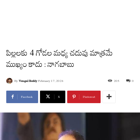
పిల్లలకు 4 గోడల మధ్య చదువు మాత్రమే
ముఖ్యం కాదు : నాగబాబు
By
Vengal Reddy
February 17, 2026
205
0
Facebook
X
Pinterest