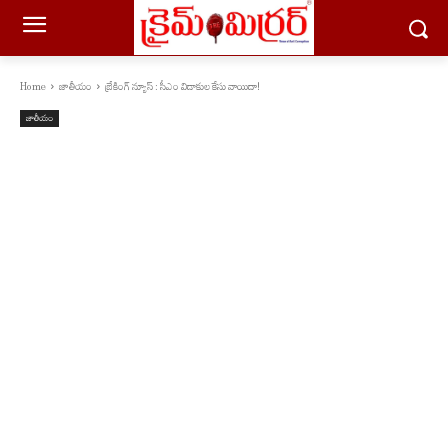
Home
జాతీయం
బ్రేకింగ్ న్యూస్ : సీఎం విడాకుల కేసు వాయిదా!
జాతీయం