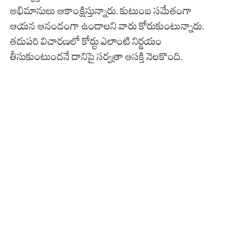
అభిమానులు ఆకాంక్షిస్తున్నారు. కుటుంబ సమేతంగా
ఆయన ఆనందంగా ఉండాలని వారు కోరుకుంటున్నారు.
తదుపరి విచారణలో కోర్టు ఎలాంటి నిర్ణయం
తీసుకుంటుందనే దానిపై సర్వత్రా ఆసక్తి నెలకొంది.