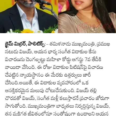
క్రైమ్ మిర్రర్, పాలిటిక్స్
:- తమిళనాడు ముఖ్యమంత్రి, ప్రముఖ
నటుడు విజయ్, ఆయన భార్య సంగీత విడాకుల కేసు
విచారణను చెంగల్పట్టు మహిళా కోర్టు ఆగస్టు 7వ తేదీకి
వాయిదా వేసింది. ఈ రోజు విడాకుల పిటిషన్‌పై విచారణ
చేపట్టిన న్యాయస్థానం ఈ మేరకు ఉత్తర్వులు జారీ
చేసింది.అయితే, ఈ విడాకుల వ్యవహారంలో ఒక
ఆసక్తికరమైన మలుపు చోటుచేసుకుంది. విజయ్ తల్లి
చొరవతో విజయ్, సంగీత మళ్లీ కలుస్తారనే ప్రచారం జోరుగా
సాగుతోంది. ముఖ్యమంత్రిగా బాధ్యతలు నిర్వర్తిస్తున్న విజయ్,
తన వ్యక్తిగత జీవితంలోనూ సంతోషంగా ఉండాలని ఆయన