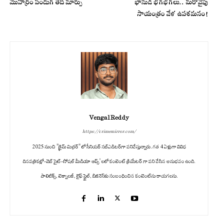
మొహర్రం పండుగ తేదీ మార్పు
భానుడి భగభగలు.. మరోవైపు
సాయంత్రం వేళ ఉపశమనం!
Vengal Reddy
https://crimemirror.com/
2025 నుంచి "క్రైమ్ మిర్రర్" లో సీనియర్ సబ్‌ఎడిటర్‌గా పనిచేస్తున్నారు. గత 4 ఏళ్లుగా వివిధ
దినపత్రికల్లో-వెబ్ సైట్-సోషల్ మీడియా ఆప్స్' లలో కంటెంట్ క్రియేటర్ గా పని చేసిన అనుభవం ఉంది.
పాలిటిక్స్‌, టెక్నాలజీ, లైఫ్‌ స్టైల్‌, బిజినెస్‌కు సంబంధించిన కంటెంట్‌ను రాయగలను.