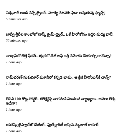
విశ్వనాథ్ అండ్ సన్స్ ట్రైలర్.. సూర్య నటనకు ఫిదా అవుతున్న ఫ్యాన్స్!
50 minutes ago
జాన్వీ-శ్రీలీల కాంబోలో డార్క్ క్రైమ్ థ్రిల్లర్.. ఒకే హీరో కోసం ఇద్దరి మధ్య వార్!
55 minutes ago
వాట్సప్‌లో కొత్త ఫీచర్.. త్వరలో డేట్ ఆఫ్ బర్త్ నమోదు చేయాల్సి రావొచ్చా?
1 hour ago
రామ్‌చరణ్‌-సుకుమార్‌ మూవీలో కన్నడ భామ.. ఆ క్రేజీ హీరోయిన్‌కే ఛాన్స్?
1 hour ago
లెనిన్ 100 కోట్ల పోస్టర్‌.. కలెక్షన్లపై నాగవంశీ సంచలన వ్యాఖ్యలు.. అసలు లెక్క
ఇదేనా?
1 hour ago
యశస్వి జైస్వాల్‌తో డేటింగ్.. ఫుల్ క్లారిటీ ఇచ్చిన మృణాల్ ఠాకూర్‌
1 hour ago