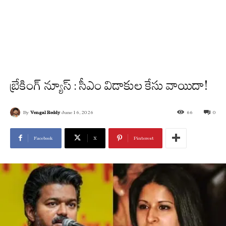
బ్రేకింగ్ న్యూస్ : సీఎం విడాకుల కేసు వాయిదా!
By
Vengal Reddy
June 16, 2026
66
0
Facebook
X
Pinterest