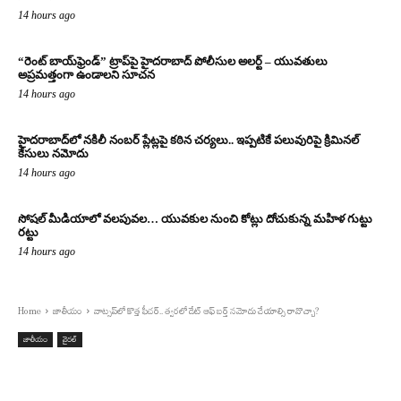
14 hours ago
“రెంట్ బాయ్‌ఫ్రెండ్” ట్రాప్‌పై హైదరాబాద్ పోలీసుల అలర్ట్ – యువతులు
అప్రమత్తంగా ఉండాలని సూచన
14 hours ago
హైదరాబాద్‌లో నకిలీ నంబర్ ప్లేట్లపై కఠిన చర్యలు.. ఇప్పటికే పలువురిపై క్రిమినల్
కేసులు నమోదు
14 hours ago
సోషల్ మీడియాలో వలపువల… యువకుల నుంచి కోట్లు దోచుకున్న మహిళ గుట్టు
రట్టు
14 hours ago