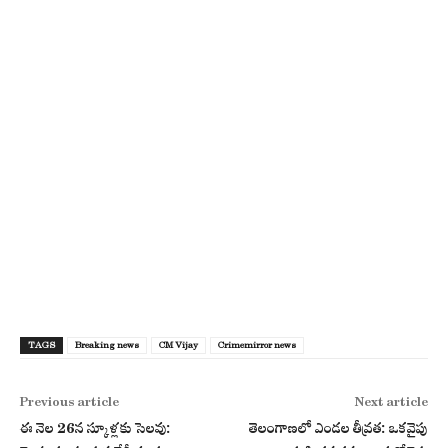
TAGS
Breaking news
CM Vijay
Crimemirror news
Previous article
Next article
ఈ నెల 26న స్కూళ్లకు సెలవు:
తెలంగాణలో ఎండల తీవ్రత: ఒకవైపు