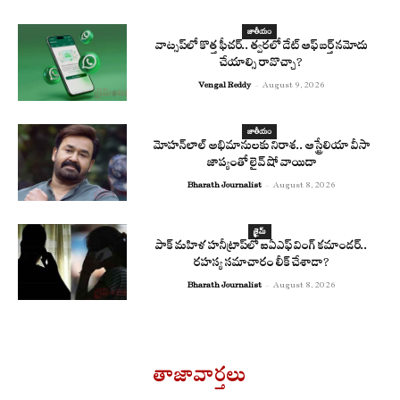
జాతీయం
వాట్సప్‌లో కొత్త ఫీచర్.. త్వరలో డేట్ ఆఫ్ బర్త్ నమోదు
చేయాల్సి రావొచ్చా?
Vengal Reddy
-
August 9, 2026
జాతీయం
మోహన్‌లాల్ అభిమానులకు నిరాశ.. ఆస్ట్రేలియా వీసా
జాప్యంతో లైవ్ షో వాయిదా
Bharath Journalist
-
August 8, 2026
క్రైమ్
పాక్ మహిళ హనీట్రాప్‌లో ఐఏఎఫ్ వింగ్ కమాండర్..
రహస్య సమాచారం లీక్ చేశాడా?
Bharath Journalist
-
August 8, 2026
తాజావార్తలు