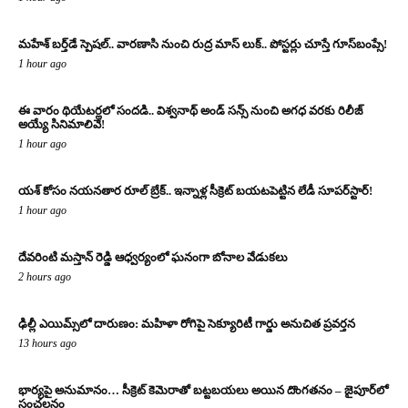
మహేశ్ బర్త్‌డే స్పెషల్.. వారణాసి నుంచి రుద్ర మాస్ లుక్.. పోస్టర్లు చూస్తే గూస్‌బంప్సే!
1 hour ago
ఈ వారం థియేటర్లలో సందడి.. విశ్వనాథ్ అండ్ సన్స్ నుంచి అగధ వరకు రిలీజ్
అయ్యే సినిమాలివే!
1 hour ago
యశ్ కోసం నయనతార రూల్ బ్రేక్.. ఇన్నాళ్ల సీక్రెట్ బయటపెట్టిన లేడీ సూపర్‌స్టార్!
1 hour ago
దేవరింటి మస్తాన్ రెడ్డి ఆధ్వర్యంలో ఘనంగా బోనాల వేడుకలు
2 hours ago
ఢిల్లీ ఎయిమ్స్‌లో దారుణం: మహిళా రోగిపై సెక్యూరిటీ గార్డు అనుచిత ప్రవర్తన
13 hours ago
భార్యపై అనుమానం… సీక్రెట్ కెమెరాతో బట్టబయలు అయిన దొంగతనం – జైపూర్‌లో
సంచలనం