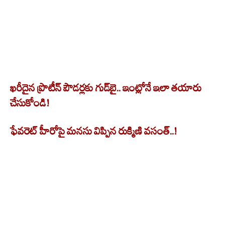
ఖరీదైన ప్రొటీన్ పౌడర్లకు గుడ్‌బై.. ఇంట్లోనే ఇలా తయారు
చేసుకోండి!
ఫేవరెట్ హీరోపై మనసు విప్పిన రుక్మిణి వసంత్..!