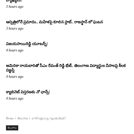
వ్యాఖ్యలు!
3 hours ago
ఆస్పత్రిలోనే ప్రమాదం.. మహిళపై కూలిన స్లాబ్‌.. రాజస్థాన్ లో ఘటన
3 hours ago
విజయసాయిరెడ్డి యూటర్న్!
4 hours ago
అమెరికా రాయబారితో సీఎం రేవంత్ రెడ్డి భేటీ.. తెలంగాణ విద్యార్థుల వీసాలపై కీలక
విజ్ఞప్తి
4 hours ago
క్యాబినెట్ విస్తరణకు నో ఛాన్స్!
4 hours ago