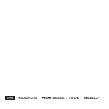
TAGS
#Bc Reservations
#Bhatti Vikramarka
Pm modi
Telangana MP