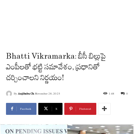
Bhatti Vikramarka: బీసీ బిల్లుపై
ఎంపీలతో భట్టి సమావేశం, ప్రధానితో
చర్చించాలని నిర్ణయం!
By
Anjibabu Ch
November 28, 2025
148
0
Facebook
X
Pinterest