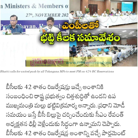
Bhatti calls for united push by all Telangana MPs to meet PM on 42% BC Reservations
బీసీలకు 42 శాతం రిజర్వేషన్లు ఇచ్చే అంశానికి
సంబంధించి రాష్ట్ర ప్రభుత్వం చిత్తశుద్ధితో ఉందని ఉప
ముఖ్యమంత్రి మల్లు భట్టివిక్రమార్క అన్నారు. ప్రధాని మోడీ
సమయం ఇస్తే బీసీ బిల్లుపై చర్చించేందుకు సీఎం రేవంత్‌
అధ్యక్షతన ఢిల్లీ వెళ్లేందుకు సిద్ధంగా ఉన్నామని చెప్పారు.
బీసీలకు 42 శాతం రిజర్వేషన్ల అంశాన్ని వచ్చే పార్లమెంట్‌