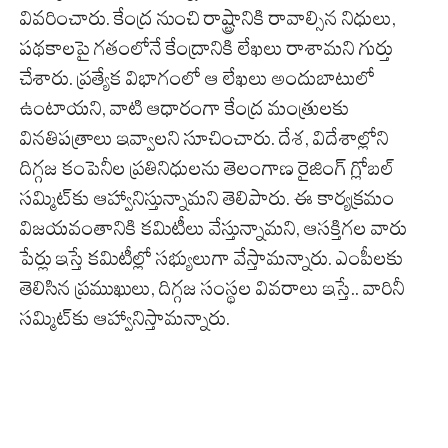
వివరించారు. కేంద్ర నుంచి రాష్ట్రానికి రావాల్సిన నిధులు,
పథకాలపై గతంలోనే కేంద్రానికి లేఖలు రాశామని గుర్తు
చేశారు. ప్రత్యేక విభాగంలో ఆ లేఖలు అందుబాటులో
ఉంటాయని, వాటి ఆధారంగా కేంద్ర మంత్రులకు
వినతిపత్రాలు ఇవ్వాలని సూచించారు. దేశ, విదేశాల్లోని
దిగ్గజ కంపెనీల ప్రతినిధులను తెలంగాణ రైజింగ్‌ గ్లోబల్‌
సమ్మిట్‌కు ఆహ్వానిస్తున్నామని తెలిపారు. ఈ కార్యక్రమం
విజయవంతానికి కమిటీలు వేస్తున్నామని, ఆసక్తిగల వారు
పేర్లు ఇస్తే కమిటీల్లో సభ్యులుగా వేస్తామన్నారు. ఎంపీలకు
తెలిసిన ప్రముఖులు, దిగ్గజ సంస్థల వివరాలు ఇస్తే.. వారినీ
సమ్మిట్‌కు ఆహ్వానిస్తామన్నారు.