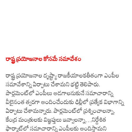
రాష్ట్ర ప్రయోజనాల కోసమే సమావేశం
రాష్ట్ర ప్రయోజనాల దృష్ట్యా రాజకీయాలకతీతంగా ఎంపీల
సమావేశాన్ని ఏర్పాటు చేశామని భట్టి తెలిపారు.
పార్లమెంట్‌లో ఎంపీలు అడగాలనుకునే సమాచారాన్ని
వీలైనంత త్వరగా అందించేందుకు ఢిల్లీలో ప్రత్యేక విభాగాన్ని
ఏర్పాటు చేశామన్నారు. పార్లమెంట్‌లో ప్రశ్నించాలన్నా,
కేంద్ర మంత్రులకు విజ్ఞప్తులు ఇవ్వాలన్నా…నిర్దేశిత
ఫార్మాట్‌లో సమాచారాన్ని ఎంపీలకు అందిస్తామని