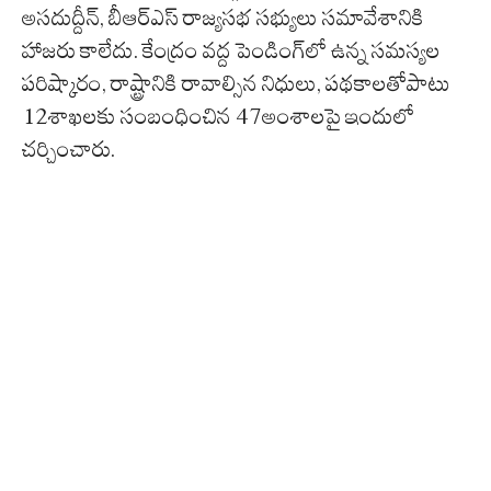
అసదుద్దీన్‌, బీఆర్‌ఎస్‌ రాజ్యసభ సభ్యులు సమావేశానికి
హాజరు కాలేదు. కేంద్రం వద్ద పెండింగ్‌లో ఉన్న సమస్యల
పరిష్కారం, రాష్ట్రానికి రావాల్సిన నిధులు, పథకాలతోపాటు
12శాఖలకు సంబంధించిన 47అంశాలపై ఇందులో
చర్చించారు.