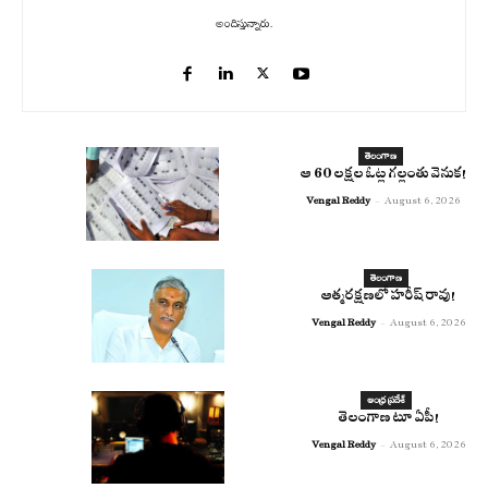
అందిస్తున్నారు.
తెలంగాణ
ఆ 60 లక్షల ఓట్ల గల్లంతు వెనుక!
Vengal Reddy
-
August 6, 2026
తెలంగాణ
ఆత్మరక్షణలో హరీష్ రావు!
Vengal Reddy
-
August 6, 2026
ఆంధ్ర ప్రదేశ్
తెలంగాణ టూ ఏపీ!
Vengal Reddy
-
August 6, 2026