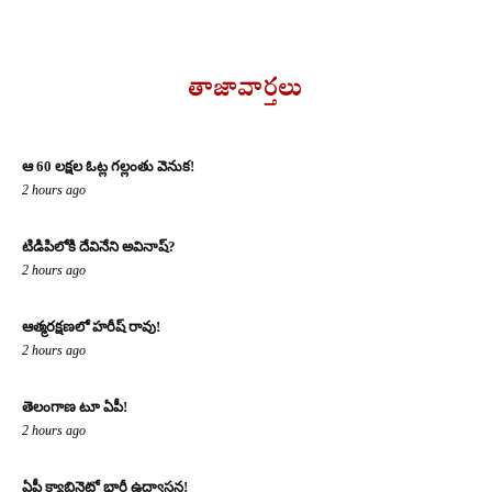
తాజావార్తలు
ఆ 60 లక్షల ఓట్ల గల్లంతు వెనుక!
2 hours ago
టిడిపిలోకి దేవినేని అవినాష్?
2 hours ago
ఆత్మరక్షణలో హరీష్ రావు!
2 hours ago
తెలంగాణ టూ ఏపీ!
2 hours ago
ఏపీ క్యాబినెట్లో భారీ ఉద్వాసన!