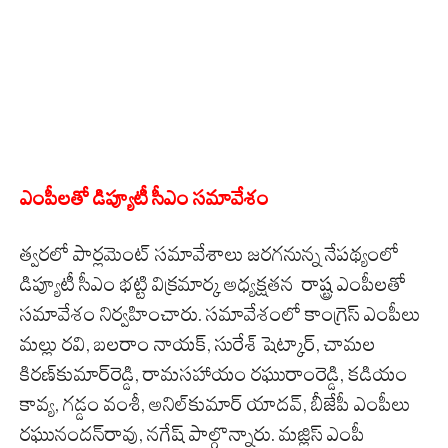
ఎంపీలతో డిప్యూటీ సీఎం సమావేశం
త్వరలో పార్లమెంట్‌ సమావేశాలు జరగనున్న నేపథ్యంలో
డిప్యూటీ సీఎం భట్టి విక్రమార్క అధ్యక్షతన రాష్ట్ర ఎంపీలతో
సమావేశం నిర్వహించారు. సమావేశంలో కాంగ్రెస్‌ ఎంపీలు
మల్లు రవి, బలరాం నాయక్‌, సురేశ్‌ షెట్కార్‌, చామల
కిరణ్‌కుమార్‌రెడ్డి, రామసహాయం రఘురాంరెడ్డి, కడియం
కావ్య, గడ్డం వంశీ, అనిల్‌కుమార్‌ యాదవ్‌, బీజేపీ ఎంపీలు
రఘునందన్‌రావు, నగేష్‌ పాల్గొన్నారు. మజ్లిస్‌ ఎంపీ