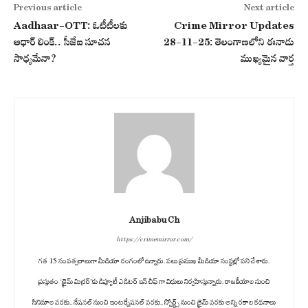
Previous article
Next article
Aadhaar-OTT: ఓటీటీలకు
Crime Mirror Updates
ఆధార్ లింక్.. సీజేఐ సూచన
28-11-25: తెలంగాణలోని ఈనాడు
సాధ్యమేనా?
ముఖ్యమైన వార్త
Anjibabu Ch
https://crimemirror.com/
గత 15 సంవత్సరాలుగా మీడియా రంగంలో ఉన్నారు. పలు ప్రముఖ మీడియా సంస్థల్లో పని చేశారు.
ప్రస్తుతం ‘క్రైమ్ మిర్రర్’కు డిప్యూటీ ఎడిటర్ ఇన్ చీఫ్ గా విధులు నిర్వహిస్తున్నారు. రాజకీయాల నుంచి
సినిమాల వరకు.. నేషనల్ నుంచి ఇంటర్నేషనల్ వరకు.. స్పోర్ట్స్ నుంచి క్రైమ్ వరకు అన్ని రకాల కథనాలు