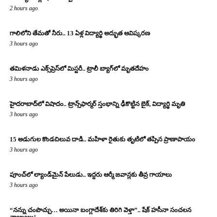
2 hours ago
గాలిలోని తేమతో నీరు.. 13 ఏళ్ల విద్యార్థి అద్భుత ఆవిష్కరణ
3 hours ago
తమిళనాడు ఎక్స్‌ప్రెస్‌లో మిస్టరీ.. ట్రాలీ బ్యాగ్‌లో మృతదేహం
3 hours ago
హైదరాబాద్‌లో విషాదం.. ట్రాన్స్‌ఫార్మర్ స్తంభాన్ని ఢీకొట్టిన బైక్, విద్యార్థి మృతి
3 hours ago
15 అడుగుల కొండచిలువ దాడి.. మహిళా రైతుకు తృటిలో తప్పిన ప్రాణాపాయం
3 hours ago
పూంచ్‌లో ల్యాండ్‌మైన్ పేలుడు.. ఇద్దరు ఆర్మీ జవాన్లకు తీవ్ర గాయాలు
3 hours ago
“నన్ను చంపొచ్చు… అయినా బంగ్లాదేశ్‌కు తిరిగి వెళ్తా”.. షేక్ హసీనా సంచలన