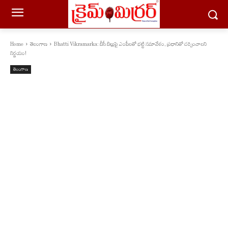
Home
తెలంగాణ
Bhatti Vikramarka: బీసీ బిల్లుపై ఎంపీలతో భట్టి సమావేశం, ప్రధానితో చర్చించాలని
నిర్ణయం!
తెలంగాణ