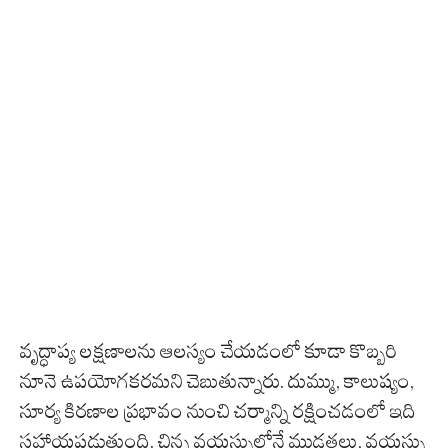
వృద్ధాప్య లక్షణాలను ఆలస్యం చేయడంలో కూడా కొబ్బరి
నూనె ఉపయోగకరమని చెబుతున్నారు. దుమ్ము, కాలుష్యం,
సూర్య కిరణాల ప్రభావం నుంచి చర్మాన్ని రక్షించడంలో ఇది
సహాయపడుతుంది. చిన్న వయస్సులోనే ముడతలు, వయస్సు