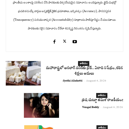
ప్రాంతీయ అంశాలపై పరిశీలన చేసి పాఠకులకు విశ్వసనీయమైన సమాచారం అందిస్తున్నారు. క్రైమ్ మిర్రర్లో
ప్రచురితమయ్యే వార్తలు జర్నలిస్టిక్ నైతిక ప్రమాణాలు, ఖచ్చితత్వం (Accuracy), పారదర్శకత
(Transparency) మరియు బాధ్యత (Accountability) సూత్రాలను పాటిస్తూ సిద్ధం చేయబడతాయి.
పాఠకులకు సరైన సమాచారం చేరేలా శివకృష్ణ నిరంతరం కృషి చేస్తున్నారు.
జాతీయం
మహారాష్ట్రలో అనలాగ్‌ పనీర్‌కు బ్రేక్.. ఏడాది నిషేధం, కఠిన
శిక్షలు అమలు
Jyothi Alishetti
-
August 6, 2026
జాతీయం
త్రిష చుట్టూ తమిళ రాజకీయం!
Vengal Reddy
-
August 6, 2026
జాతీయం