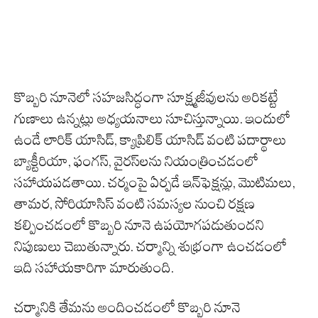
కొబ్బరి నూనెలో సహజసిద్ధంగా సూక్ష్మజీవులను అరికట్టే
గుణాలు ఉన్నట్లు అధ్యయనాలు సూచిస్తున్నాయి. ఇందులో
ఉండే లారిక్ యాసిడ్, క్యాప్రిలిక్ యాసిడ్ వంటి పదార్థాలు
బ్యాక్టీరియా, ఫంగస్, వైరస్‌లను నియంత్రించడంలో
సహాయపడతాయి. చర్మంపై ఏర్పడే ఇన్‌ఫెక్షన్లు, మొటిమలు,
తామర, సోరియాసిస్ వంటి సమస్యల నుంచి రక్షణ
కల్పించడంలో కొబ్బరి నూనె ఉపయోగపడుతుందని
నిపుణులు చెబుతున్నారు. చర్మాన్ని శుభ్రంగా ఉంచడంలో
ఇది సహాయకారిగా మారుతుంది.
చర్మానికి తేమను అందించడంలో కొబ్బరి నూనె