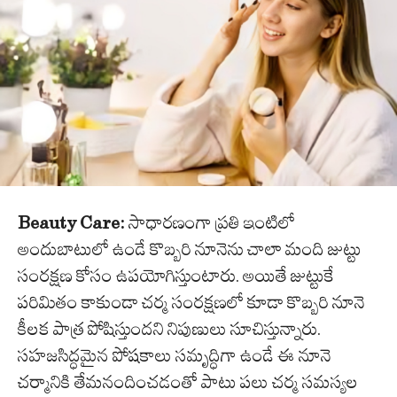
Beauty Care:
సాధారణంగా ప్రతి ఇంటిలో
అందుబాటులో ఉండే కొబ్బరి నూనెను చాలా మంది జుట్టు
సంరక్షణ కోసం ఉపయోగిస్తుంటారు. అయితే జుట్టుకే
పరిమితం కాకుండా చర్మ సంరక్షణలో కూడా కొబ్బరి నూనె
కీలక పాత్ర పోషిస్తుందని నిపుణులు సూచిస్తున్నారు.
సహజసిద్ధమైన పోషకాలు సమృద్ధిగా ఉండే ఈ నూనె
చర్మానికి తేమనందించడంతో పాటు పలు చర్మ సమస్యల