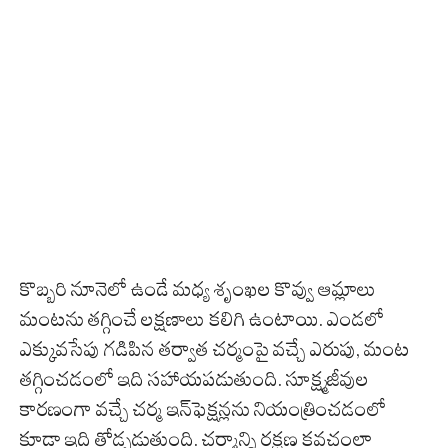
కొబ్బరి నూనెలో ఉండే మధ్య శృంఖల కొవ్వు ఆమ్లాలు
మంటను తగ్గించే లక్షణాలు కలిగి ఉంటాయి. ఎండలో
ఎక్కువసేపు గడిపిన తర్వాత చర్మంపై వచ్చే ఎరుపు, మంట
తగ్గించడంలో ఇది సహాయపడుతుంది. సూక్ష్మజీవుల
కారణంగా వచ్చే చర్మ ఇన్‌ఫెక్షన్లను నియంత్రించడంలో
కూడా ఇది తోడ్పడుతుంది. చర్మాన్ని రక్షణ కవచంలా