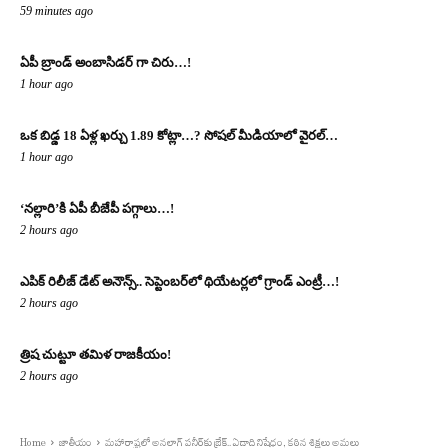
59 minutes ago
ఏపీ బ్రాండ్ అంబాసిడర్ గా చిరు…!
1 hour ago
ఒక బిడ్డ 18 ఏళ్ల ఖర్చు 1.89 కోట్లా…? సోష‌ల్ మీడియాలో వైర‌ల్‌…
1 hour ago
‘నల్లారి’కి ఏపీ బీజేపీ పగ్గాలు…!
2 hours ago
ఎపిక్ రిలీజ్ డేట్ అనౌన్స్.. సెప్టెంబర్‌లో థియేటర్లలో గ్రాండ్ ఎంట్రీ…!
2 hours ago
త్రిష చుట్టూ తమిళ రాజకీయం!
2 hours ago