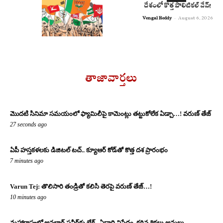
దేశంలో కొత్త పొలిటికల్ వేవ్!
Vengal Reddy
-
August 6, 2026
తాజావార్తలు
మొదటి సినిమా సమయంలో ఫ్యామిలీపై కామెంట్లు తట్టుకోలేక ఏడ్చా…! వరుణ్ తేజ్
27 seconds ago
ఏపీ హస్తకళలకు డిజిటల్ టచ్.. క్యూఆర్ కోడ్‌తో కొత్త దశ ప్రారంభం
7 minutes ago
Varun Tej: తొలిసారి తండ్రితో కలిసి తెరపై వరుణ్ తేజ్…!
10 minutes ago
మహారాష్ట్రలో అనలాగ్‌ పనీర్‌కు బ్రేక్.. ఏడాది నిషేధం, కఠిన శిక్షలు అమలు