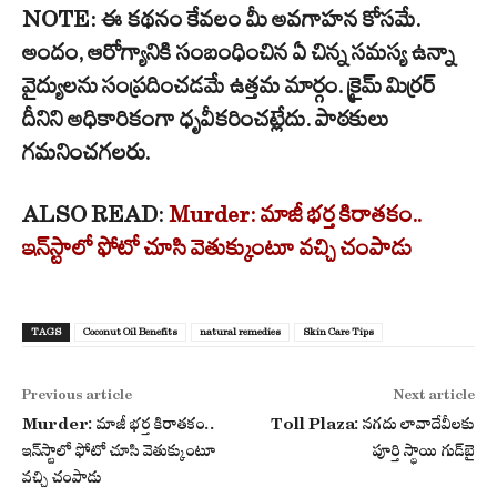
NOTE: ఈ కథనం కేవలం మీ అవగాహన కోసమే.
అందం, ఆరోగ్యానికి సంబంధించిన ఏ చిన్న సమస్య ఉన్నా
వైద్యులను సంప్రదించడమే ఉత్తమ మార్గం. క్రైమ్ మిర్రర్
దీనిని అధికారికంగా ధృవీకరించట్లేదు. పాఠకులు
గమనించగలరు.
ALSO READ:
Murder: మాజీ భర్త కిరాతకం..
ఇన్‌స్టాలో ఫోటో చూసి వెతుక్కుంటూ వచ్చి చంపాడు
TAGS
Coconut Oil Benefits
natural remedies
Skin Care Tips
Previous article
Next article
Murder: మాజీ భర్త కిరాతకం..
Toll Plaza: నగదు లావాదేవీలకు
ఇన్‌స్టాలో ఫోటో చూసి వెతుక్కుంటూ
పూర్తి స్థాయి గుడ్‌బై
వచ్చి చంపాడు