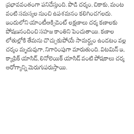
ప్రభావవంతంగా పనిచేస్తుంది. పొడి చర్మం, చికాకు, మంట
వంటి సమస్యల నుంచి ఉపశమనం కలిగించగలదు.
ఇందులోని యాంటీఆక్సిడెంట్ లక్షణాలు చర్మ కణాలకు
పోషణనందించి సహజ కాంతిని పెంచుతాయి. కణాల
లోతుల్లోకి తేమను చొచ్చుకుపోయే సామర్థ్యం ఉండటం వల్ల
చర్మం మృదువుగా, నిగారింపుగా మారుతుంది. విటమిన్ ఇ,
క్యాప్రిక్ యాసిడ్, లినోలెయిక్ యాసిడ్ వంటి పోషకాలు చర్మ
ఆరోగ్యాన్ని మెరుగుపరుస్తాయి.