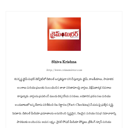
Shiva Krishna
http://www.crimemirror.com
శివకృష్ణ క్రైమ్ మిర్రర్ వెబ్‌సైట్‌లో డిజిటల్ జర్నలిస్టుగా పని చేస్తున్నారు. క్రైమ్, రాజకీయాలు, సామాజిక
అంశాలు మరియు ప్రజలకు సంబంధించిన తాజా పరిణామాలపై వార్తలు, విశ్లేషణాత్మక కథనాలు
రాస్తున్నారు. వార్తలను ప్రచురించే ముందు విశ్వసనీయ వనరులు, అధికారిక ప్రకటనలు మరియు
అందుబాటులో ఉన్న డేటాను పరిశీలించి నిజ నిర్ధారణ (Fact-Checking) చేయడంపై ప్రత్యేక దృష్టి
పెడతారు. డిజిటల్ మీడియా ప్రమాణాలను అనుసరించి స్పష్టమైన, నిజమైన మరియు సమగ్ర సమాచారాన్ని
పాఠకులకు అందించడం ఆయన లక్ష్యం. వైరల్ సోషల్ మీడియా పోస్టులు, బ్రేకింగ్ న్యూస్ మరియు