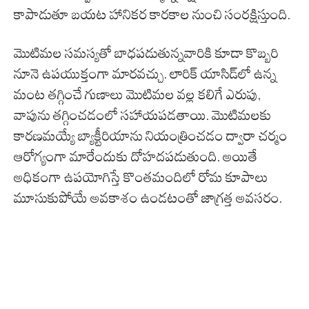
కాపాడుతూ బయట హానికర కారకాల నుంచి సంరక్షిస్తుంది.
మొటిమల సమస్యతో బాధపడుతున్నవారికి కూడా కొబ్బరి
నూనె ఉపయుక్తంగా మారవచ్చు. లారిక్ యాసిడ్‌లో ఉన్న
మంట తగ్గించే గుణాలు మొటిమల వల్ల కలిగే ఎరుపు,
వాపును తగ్గించడంలో సహాయపడతాయి. మొటిమలకు
కారణమయ్యే బ్యాక్టీరియాను నియంత్రించడం ద్వారా చర్మం
ఆరోగ్యంగా మారేందుకు దోహదపడుతుంది. అయితే
అధికంగా ఉపయోగిస్తే కొంతమందిలో రోమ కూపాలు
మూసుకుపోయే అవకాశం ఉండటంతో జాగ్రత్త అవసరం.