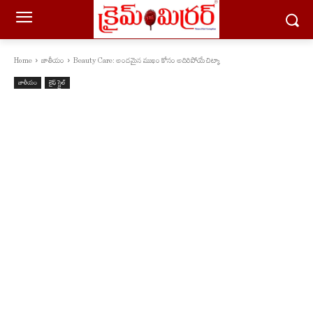
Home
జాతీయం
Beauty Care: అందమైన ముఖం కోసం అదిరిపోయే చిట్కా
జాతీయం
లైఫ్ స్టైల్