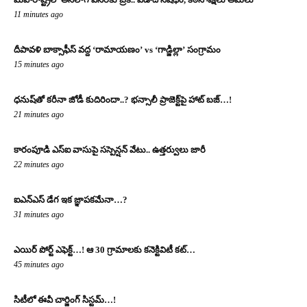
11 minutes ago
దీపావళి బాక్సాఫీస్ వద్ద ‘రామాయణం’ vs ‘గాడ్జిల్లా’ సంగ్రామం
15 minutes ago
ధనుష్‌తో కరీనా జోడీ కుదిరిందా..? భన్సాలీ ప్రాజెక్ట్‌పై హాట్ బజ్…!
21 minutes ago
కారంపూడి ఎస్ఐ వాసుపై సస్పెన్షన్ వేటు.. ఉత్తర్వులు జారీ
22 minutes ago
ఐఎన్‌ఎస్ డేగ ఇక జ్ఞాపకమేనా…?
31 minutes ago
ఎయిర్ పోర్ట్ ఎఫెక్ట్…! ఆ 30 గ్రామాలకు కనెక్టివిటీ కట్…
45 minutes ago
సిటీలో ఈవీ చార్జింగ్ సిస్టమ్…!