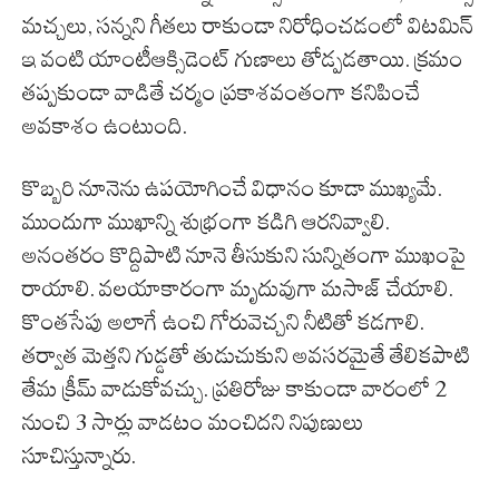
మచ్చలు, సన్నని గీతలు రాకుండా నిరోధించడంలో విటమిన్
ఇ వంటి యాంటీఆక్సిడెంట్ గుణాలు తోడ్పడతాయి. క్రమం
తప్పకుండా వాడితే చర్మం ప్రకాశవంతంగా కనిపించే
అవకాశం ఉంటుంది.
కొబ్బరి నూనెను ఉపయోగించే విధానం కూడా ముఖ్యమే.
ముందుగా ముఖాన్ని శుభ్రంగా కడిగి ఆరనివ్వాలి.
అనంతరం కొద్దిపాటి నూనె తీసుకుని సున్నితంగా ముఖంపై
రాయాలి. వలయాకారంగా మృదువుగా మసాజ్ చేయాలి.
కొంతసేపు అలాగే ఉంచి గోరువెచ్చని నీటితో కడగాలి.
తర్వాత మెత్తని గుడ్డతో తుడుచుకుని అవసరమైతే తేలికపాటి
తేమ క్రీమ్ వాడుకోవచ్చు. ప్రతిరోజు కాకుండా వారంలో 2
నుంచి 3 సార్లు వాడటం మంచిదని నిపుణులు
సూచిస్తున్నారు.