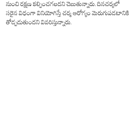
నుంచి రక్షణ కల్పించగలదని చెబుతున్నారు. దినచర్యలో
సరైన విధంగా వినియోగిస్తే చర్మ ఆరోగ్యం మెరుగుపడటానికి
తోడ్పడుతుందని వివరిస్తున్నారు.