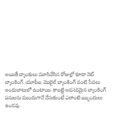
అయితే బ్యాంకులు మూసివేసిన రోజుల్లో కూడా నెట్
బ్యాంకింగ్, యూపీఐ, మొబైల్ బ్యాంకింగ్ వంటి సేవలు
అందుబాటులో ఉంటాయి. కాబట్టి అవసరమైన బ్యాంకింగ్
పనులను ముందుగానే చేసుకుంటే ఎలాంటి ఇబ్బందులు
ఉండవు.