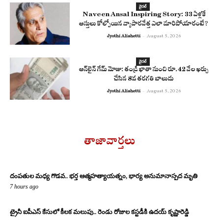
వైరల్
Naveen Ansal Inspiring Story: 33 ఏళ్లకే
ఆస్తులు కోల్పోయిన వ్యాపారవేత్త ఎలా మారిపోయారంటే?
Jyothi Alishetti
-
August 5, 2026
వైరల్
ఆన్‌లైన్ గేమ్ మోజు: తండ్రి ఖాతా నుంచి రూ.42 వేల ఖర్చు
చేసిన 8వ తరగతి బాలుడు
Jyothi Alishetti
-
August 5, 2026
తాజావార్తలు
దంపతుల మధ్య గొడవ.. భర్త ఆత్మహత్యాయత్నం, భార్య అనుమానాస్పద మృతి
7 hours ago
ట్రైనీ ఐపీఎస్ కేసులో కీలక మలుపు.. రెండు రోజుల కస్టడీకి ఉదయ్ కృష్ణారెడ్డి