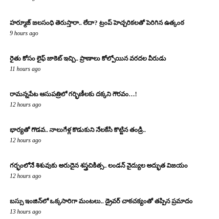
హర్మూజ్ జలసంధి తెరుస్తారా.. లేదా? ట్రంప్ హెచ్చరికలతో పెరిగిన ఉత్కంఠ
9 hours ago
రైతు కోసం లైఫ్ జాకెట్ ఇచ్చి.. ప్రాణాలు కోల్పోయిన వరదల వీరుడు
11 hours ago
రామన్నపేట ఆసుపత్రిలో గర్భిణీలకు దక్కని గౌరవం…!
12 hours ago
భార్యతో గొడవ.. నాలుగేళ్ల కొడుకుని నేలకేసి కొట్టిన తండ్రి..
12 hours ago
గర్భంలోనే శిశువుకు అరుదైన శస్త్రచికిత్స.. లండన్ వైద్యుల అద్భుత విజయం
12 hours ago
బస్సు ఇంజిన్‌లో ఒక్కసారిగా మంటలు.. డ్రైవర్ చాకచక్యంతో తప్పిన ప్రమాదం
13 hours ago