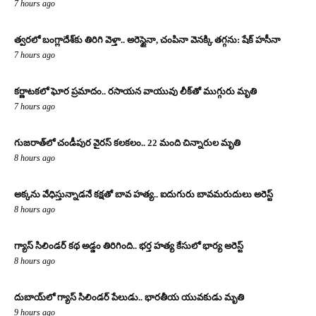
7 hours ago
త్వరలో బంగ్లాదేశ్‌కు తిరిగి వెళ్తా.. అరెస్టైనా, చంపినా వెనక్కి తగ్గను: షేక్ హసీనా
7 hours ago
కర్ణాటకలో ఘోర ప్రమాదం.. రసాయన వాయువు లీక్‌తో ముగ్గురు మృతి
7 hours ago
గుజరాత్‌లో చండీపుర వైరస్ కలకలం.. 22 మంది చిన్నారుల మృతి
8 hours ago
అక్కను వేధిస్తున్నాడనే కక్షతో బావ హత్య.. ఐదుగురు బావమరుదులు అరెస్ట్
8 hours ago
గ్యాస్ సిలిండర్ కథ అడ్డం తిరిగింది.. భర్త హత్య కేసులో భార్య అరెస్ట్
8 hours ago
దుబాయ్‌లో గ్యాస్ సిలిండర్ పేలుడు.. భారతీయ యువకుడు మృతి
9 hours ago