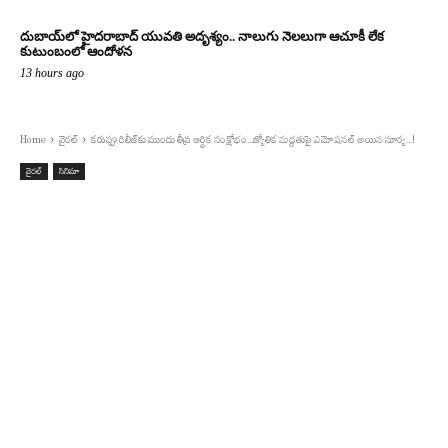
దుబాయ్‌లో హైదరాబాద్ యువతి అదృశ్యం.. నాలుగు నెలలుగా ఆచూకీ లేక
కుటుంబంలో ఆందోళన
13 hours ago