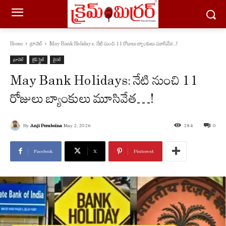
Home
ట్రావెల్
May Bank Holidays: నేటి నుంచి 11 రోజులు బ్యాంకులు మూసివేత...!
ట్రావెల్
లైఫ్ స్టైల్
వైరల్
May Bank Holidays: నేటి నుంచి 11
రోజులు బ్యాంకులు మూసివేత…!
By
Anji Peraboina
May 2, 2026
284
0
Facebook
X
Pinterest