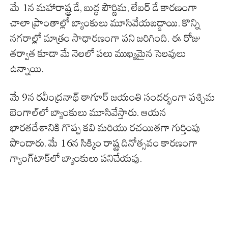
మే 1న మహారాష్ట్ర డే, బుద్ధ పౌర్ణిమ, లేబర్ డే కారణంగా
చాలా ప్రాంతాల్లో బ్యాంకులు మూసివేయబడ్డాయి. కొన్ని
నగరాల్లో మాత్రం సాధారణంగా పని జరిగింది. ఈ రోజు
తర్వాత కూడా మే నెలలో పలు ముఖ్యమైన సెలవులు
ఉన్నాయి.
మే 9న రవీంద్రనాథ్ ఠాగూర్ జయంతి సందర్భంగా పశ్చిమ
బెంగాల్‌లో బ్యాంకులు మూసివేస్తారు. ఆయన
భారతదేశానికి గొప్ప కవి మరియు రచయితగా గుర్తింపు
పొందారు. మే 16న సిక్కిం రాష్ట్ర దినోత్సవం కారణంగా
గ్యాంగ్‌టాక్‌లో బ్యాంకులు పనిచేయవు.