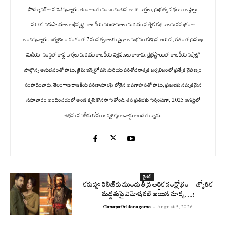
ప్రొడ్యూసర్‌గా పనిచేస్తున్నారు. తెలంగాణకు సంబంధించిన తాజా వార్తలు, ప్రభుత్వ పథకాల అప్డేట్లు,
మౌలిక సదుపాయాల అభివృద్ధి, రాజకీయ పరిణామాలు మరియు ప్రత్యేక కథనాలను సమగ్రంగా
అందిస్తున్నారు. జర్నలిజం రంగంలో 7 సంవత్సరాలకు పైగా అనుభవం కలిగిన ఆయన, గతంలో ప్రముఖ
మీడియా సంస్థల్లో రాష్ట్ర వార్తలు మరియు రాజకీయ విశ్లేషణలు రాశారు. క్షేత్రస్థాయిలో రాజకీయ సర్వేల్లో
పాల్గొన్న అనుభవంతో పాటు, క్రైమ్ ఇన్వెస్టిగేషన్ మరియు పరిశోధనాత్మక జర్నలిజంలో ప్రత్యేక నైపుణ్యం
సంపాదించారు. తెలంగాణ రాజకీయ పరిణామాలపై లోతైన అవగాహనతో పాటు, ప్రజలకు నమ్మకమైన
సమాచారం అందించడంలో అంజి కృషి కొనసాగుతోంది. తన ప్రతిభకు గుర్తింపుగా, 2025 ఆగస్టులో
ఉత్తమ పనితీరు కోసం జర్నలిస్టు అవార్డు అందుకున్నారు.
వైరల్
కరుప్పు రిలీజ్‌కు ముందు తీవ్ర ఆర్థిక సంక్షోభం…జ్యోతిక
మద్దతుపై ఎమోషనల్ అయిన సూర్య…!
Ganapathi Janagama
-
August 5, 2026