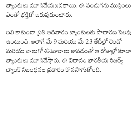
బ్యాంకులు మూసివేయబడతాయి. ఈ పండుగను ముస్లింలు
ఎంతో భక్తితో జరుపుకుంటారు.
ఇవి కాకుండా ప్రతి ఆదివారం బ్యాంకులకు సాధారణ సెలవు
ఉంటుంది. అలాగే మే 9 మరియు మే 23 తేదీల్లో రెండో
మరియు నాలుగో శనివారాలు కావడంతో ఆ రోజుల్లో కూడా
బ్యాంకులు మూసివేస్తారు. ఈ విధానం భారతీయ రిజర్వ్
బ్యాంక్ నిబంధనల ప్రకారం కొనసాగుతోంది.