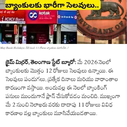
May Bank Holidays: నేటి నుంచి 11 రోజులు బ్యాంకులు మూసివేత...!
క్రైమ్
మిర్రర్
,
తెలంగాణ
స్టేట్
బ్యూరో
:
మే 2026 నెలలో
బ్యాంకులకు మొత్తం 12 రోజులు సెలవులు ఉన్నాయి. ఈ
సెలవులు పండుగలు, ప్రత్యేక దినాలు మరియు వారాంతాల
కారణంగా వస్తాయి. అందువల్ల ఈ నెలలో బ్యాంకింగ్
పనులు ముందుగానే ప్లాన్ చేసుకోవడం మంచిది. ముఖ్యంగా
మే 2 నుంచి నెలాఖరు వరకు దాదాపు 11 రోజులు వివిధ
కారణాల వల్ల బ్యాంకులు మూసివేయబడతాయి.