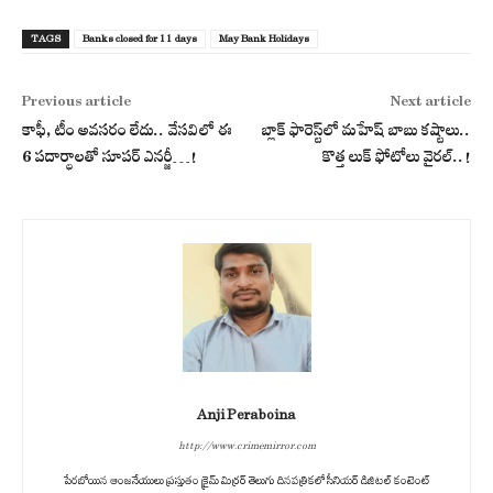
TAGS
Banks closed for 11 days
May Bank Holidays
Previous article
Next article
కాఫీ, టీం అవసరం లేదు.. వేసవిలో ఈ
బ్లాక్ ఫారెస్ట్‌లో మహేష్ బాబు కష్టాలు..
6 పదార్థాలతో సూపర్ ఎనర్జీ…!
కొత్త లుక్ ఫోటోలు వైరల్..!
Anji Peraboina
http://www.crimemirror.com
పేరబోయిన ఆంజనేయులు ప్రస్తుతం క్రైమ్ మిర్రర్ తెలుగు దినపత్రికలో సీనియర్ డిజిటల్ కంటెంట్