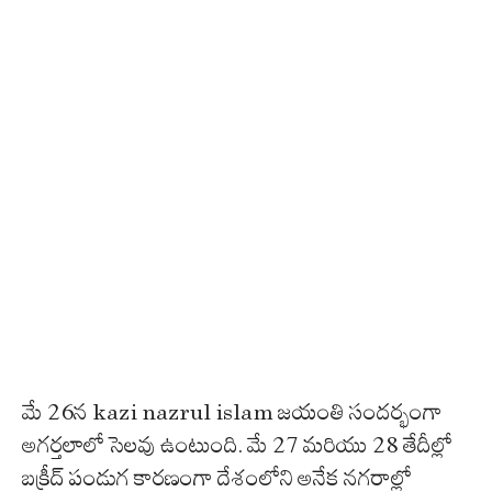
మే 26న kazi nazrul islam జయంతి సందర్భంగా
అగర్తలాలో సెలవు ఉంటుంది. మే 27 మరియు 28 తేదీల్లో
బక్రీద్ పండుగ కారణంగా దేశంలోని అనేక నగరాల్లో