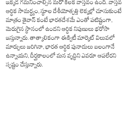
ఇక్కడ గమనించాల్సిన మరో కీలక వాస్తవం ఉంది. వాస్తవ
ఆర్థిక సామర్థ్యం, స్థూల దేశీయోత్పత్తి లెక్కల్లో చూసుకుంటే
మాత్రం తైవాన్ కంటే భారతదేశమే ఎంతో పటిష్టంగా,
మెరుగైన స్థానంలో ఉందని ఆర్థిక నిపుణులు భరోసా
ఇస్తున్నారు. తాత్కాలికంగా ఈక్విటీ మార్కెట్ విలువలో
మార్పులు జరిగినా, భారత ఆర్థిక పునాదులు బలంగానే
ఉన్నాయని, దీర్ఘకాలంలో మన వృద్ధిని ఎవరూ ఆపలేరని
స్పష్టం చేస్తున్నారు.