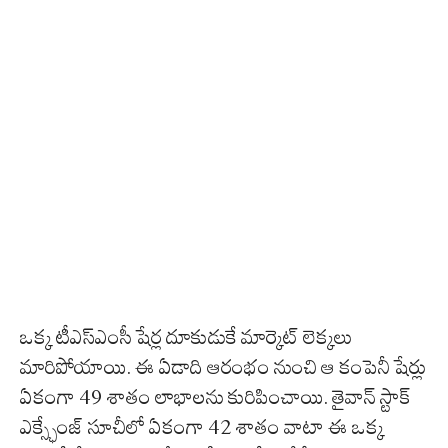
ఒక్క టీఎస్‌ఎంసీ షేర్ల దూకుడుకే మార్కెట్ లెక్కలు
మారిపోయాయి. ఈ ఏడాది ఆరంభం నుంచి ఆ కంపెనీ షేర్లు
ఏకంగా 49 శాతం లాభాలను కురిపించాయి. తైవాన్ స్టాక్
ఎక్స్ఛేంజ్ సూచీలో ఏకంగా 42 శాతం వాటా ఈ ఒక్క