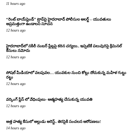
11 hours ago
“రెంట్ బాయ్‌ఫ్రెండ్” ట్రాప్‌పై హైదరాబాద్ పోలీసుల అలర్ట్ – యువతులు
అప్రమత్తంగా ఉండాలని సూచన
12 hours ago
హైదరాబాద్‌లో నకిలీ నంబర్ ప్లేట్లపై కఠిన చర్యలు.. ఇప్పటికే పలువురిపై క్రిమినల్
కేసులు నమోదు
12 hours ago
సోషల్ మీడియాలో వలపువల… యువకుల నుంచి కోట్లు దోచుకున్న మహిళ గుట్టు
రట్టు
12 hours ago
వర్కింగ్ ప్లేస్ లో వేధింపులు- ఆత్మహత్య చేసుకున్న యువతి
12 hours ago
అత్త హత్య కేసులో అల్లుడు అరెస్ట్.. తెరపైకి సంచలన ఆరోపణలు!
14 hours ago