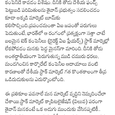
కంపెనీదే కావడం విశేషం. దీనికి తోడు దేశీయ ఫండ్స్
పెట్టుబడి పరిమితులను తైవాన్ ప్రభుత్వం సడలించడం
కూడా అక్కడి మార్కెట్ బూమ్‌కు
కలిసొచ్చింది.ప్రపంచమంతా ఏఐ జపంతో పరుగులు
పెడుతుంటే, భారత్‌లో ఆ రంగంలో ప్రత్యక్షంగా సత్తా చాటే
బలమైన టెక్ కంపెనీలు (డైరెక్ట్ ఏఐ ప్లేయర్స్) స్టాక్ మార్కెట్లో
లేకపోవడం మనకు పెద్ద మైనస్‌గా మారింది. దీనికి తోడు
అంతర్జాతీయంగా పెరుగుతున్న ముడి చమురు ధరలు,
మందగించిన కార్పొరేట్ కంపెనీల ఆదాయాలు వంటి
కారణాలతో దేశీయ స్టాక్ మార్కెట్ గత కొంతకాలంగా తీవ్ర
ఒడిదుడుకులను ఎదుర్కొంటోంది.
ఈ ప్రతికూల పవనాలే మన మార్కెట్ వృద్ధిని నెమ్మదించేలా
చేశాయి.స్టాక్ మార్కెట్ క్యాపిటలైజేషన్ (విలువ) పరంగా
తైవాన్ మనకంటే ఒక అడుగు ముందుకు వేసినప్పటికీ..