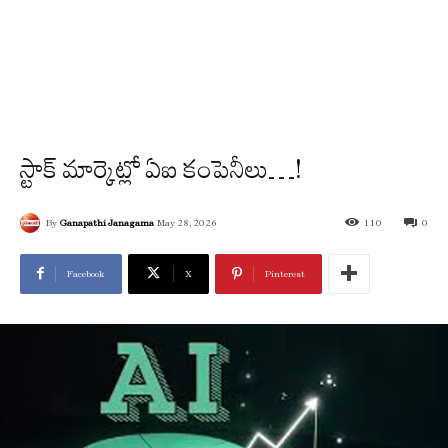
స్టాక్ మార్కెట్లో ఏఐ కంపెనీలు…!
By
Ganapathi Janagama
May 28, 2026
110
0
Facebook
X
Pinterest