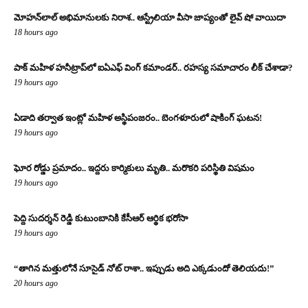
మోహన్‌లాల్ అభిమానులకు నిరాశ.. ఆస్ట్రేలియా వీసా జాప్యంతో లైవ్ షో వాయిదా
18 hours ago
పాక్ మహిళ హనీట్రాప్‌లో ఐఏఎఫ్ వింగ్ కమాండర్.. రహస్య సమాచారం లీక్ చేశాడా?
19 hours ago
ఏడాది తర్వాత ఇంట్లో మహిళ అస్థిపంజరం.. బెంగళూరులో షాకింగ్ ఘటన!
19 hours ago
ఘోర రోడ్డు ప్రమాదం.. ఇద్దరు కార్మికులు మృతి.. మరొకరి పరిస్థితి విషమం
19 hours ago
పెద్ది సుదర్శన్ రెడ్డి కుటుంబానికి కేసీఆర్ ఆర్థిక భరోసా
19 hours ago
“తాగిన మత్తులోనే సూసైడ్ నోట్ రాశా.. ఇప్పుడు అది ఎక్కడుందో తెలియదు!”
20 hours ago