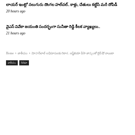
లాయర్ ఇంట్లో నలుగురు దొంగల హల్‌చల్.. కాళ్లు, చేతులు కట్టేసి మరీ దోపిడీ
20 hours ago
వైఎస్ వివేకా జయంతి సందర్భంగా సునీతా రెడ్డి కీలక వ్యాఖ్యలు..
21 hours ago