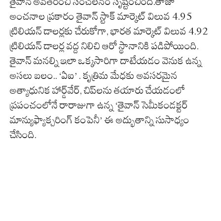
తైవాన్ అవతరించి సంచలనం సృష్టించింది.తాజా
అంచనాల ప్రకారం తైవాన్ స్టాక్ మార్కెట్ విలువ 4.95
ట్రిలియన్ డాలర్లకు చేరుకోగా, భారత మార్కెట్ విలువ 4.92
ట్రిలియన్ డాలర్ల వద్ద నిలిచి ఆరో స్థానానికి పడిపోయింది.
తైవాన్ మనల్ని ఇలా ఒక్కసారిగా దాటేయడం వెనుక ఉన్న
అసలు బలం.. ‘ఏఐ’ . కృత్రిమ మేధకు అవసరమైన
అత్యాధునిక హార్డ్‌వేర్, చిప్‌లను తయారు చేయడంలో
ప్రపంచంలోనే రారాజుగా ఉన్న ‘తైవాన్ సెమీకండక్టర్
మాన్యుఫ్యాక్చరింగ్ కంపెనీ’ ఈ అద్భుతాన్ని సుసాధ్యం
చేసింది.