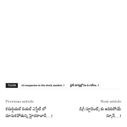
TAGS
AI companies in the stock market...!
స్టాక్ మార్కెట్లో ఏఐ కంపెనీలు...!
Previous article
Next article
కమర్షియల్ రియల్ ఎస్టేట్ లో
డిగ్రీ స్టూడెంట్స్ కు అదిరిపోయే
దూసుక‌పోతున్న హైద‌రాబాద్‌…!
న్యూస్…!