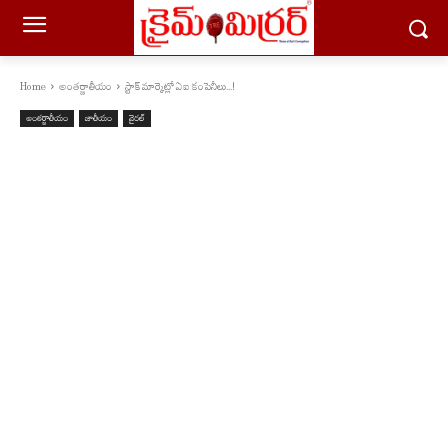
Home
అంతర్జాతీయం
స్టాక్ మార్కెట్లో ఏఐ కంపెనీలు...!
అంతర్జాతీయం
జాతీయం
వైరల్