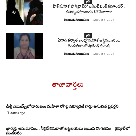
క్రైమ్
పాక్ మహిళ హనీట్రాప్‌లో ఐఏఎఫ్ వింగ్ కమాండర్..
రహస్య సమాచారం లీక్ చేశాడా?
Bharath Journalist
-
August 8, 2026
క్రైమ్
ఏడాది తర్వాత ఇంట్లో మహిళ అస్థిపంజరం..
బెంగళూరులో షాకింగ్ ఘటన!
Bharath Journalist
-
August 8, 2026
తాజావార్తలు
ఢిల్లీ ఎయిమ్స్‌లో దారుణం: మహిళా రోగిపై సెక్యూరిటీ గార్డు అనుచిత ప్రవర్తన
11 hours ago
భార్యపై అనుమానం… సీక్రెట్ కెమెరాతో బట్టబయలు అయిన దొంగతనం – జైపూర్‌లో
సంచలనం