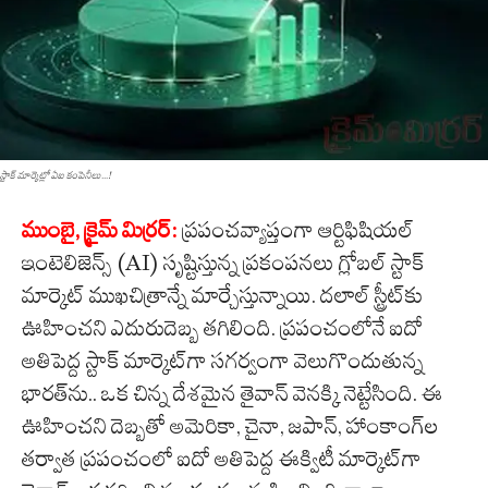
స్టాక్ మార్కెట్లో ఏఐ కంపెనీలు...!
ముంబై, క్రైమ్ మిర్ర‌ర్‌:
ప్రపంచవ్యాప్తంగా ఆర్టిఫిషియల్
ఇంటెలిజెన్స్ (AI) సృష్టిస్తున్న ప్రకంపనలు గ్లోబల్ స్టాక్
మార్కెట్ ముఖచిత్రాన్నే మార్చేస్తున్నాయి. దలాల్ స్ట్రీట్‌కు
ఊహించని ఎదురుదెబ్బ తగిలింది. ప్రపంచంలోనే ఐదో
అతిపెద్ద స్టాక్ మార్కెట్‌గా సగర్వంగా వెలుగొందుతున్న
భారత్‌ను.. ఒక చిన్న దేశమైన తైవాన్ వెనక్కి నెట్టేసింది. ఈ
ఊహించని దెబ్బతో అమెరికా, చైనా, జపాన్, హాంకాంగ్‌ల
తర్వాత ప్రపంచంలో ఐదో అతిపెద్ద ఈక్విటీ మార్కెట్‌గా