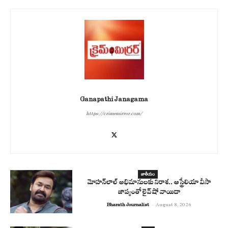
Ganapathi Janagama
https://crimemirror.com/
జాతీయం
మోహన్‌లాల్ అభిమానులకు నిరాశ.. ఆస్ట్రేలియా వీసా
జాప్యంతో లైవ్ షో వాయిదా
Bharath Journalist
-
August 8, 2026