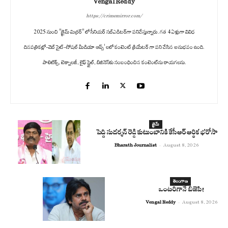
Vengal Reddy
https://crimemirror.com/
2025 నుంచి "క్రైమ్ మిర్రర్" లో సీనియర్ సబ్‌ఎడిటర్‌గా పనిచేస్తున్నారు. గత 4 ఏళ్లుగా వివిధ
దినపత్రికల్లో-వెబ్ సైట్-సోషల్ మీడియా ఆప్స్' లలో కంటెంట్ క్రియేటర్ గా పని చేసిన అనుభవం ఉంది.
పాలిటిక్స్‌, టెక్నాలజీ, లైఫ్‌ స్టైల్‌, బిజినెస్‌కు సంబంధించిన కంటెంట్‌ను రాయగలను.
క్రైమ్
పెద్ది సుదర్శన్ రెడ్డి కుటుంబానికి కేసీఆర్ ఆర్థిక భరోసా
Bharath Journalist
-
August 8, 2026
తెలంగాణ
ఒంటరిగానే బిజెపి!
Vengal Reddy
-
August 8, 2026