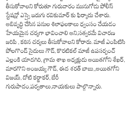
తీసుకోవాలని కోరుతూ గురువారం మునుగోడు పోలీస్
స్టేషన్లో ఎస్సై ఇరుగు రవికుమార్ కు ఫిర్యాదు చేశారు.
అబివృద్ధి చేసిన పనుల శిలాఫలకాలు ధ్వంసం చేయడం
హేయమైన చర్యగా భావించాలి అని,సత్వరమే విచారణ
జరిపి , కఠిన చర్యలు తీసుకోవాలని కోరారు. మాజీ ఎంపిటిసి
పోలగొండ్ సైదులు గౌడ్, కొరటికల్ మాజీ ఉపసర్పంచ్
ఎల్లంకి యాదగిరి, గ్రామ శాఖ అధ్యక్షుడు అయితగోని శేఖర్,
మారగొని అంజయ్య గౌడ్, ఈద శరత్ బాబు,,అయితగోని
విజయ్, దోటి కర్ణాకర్, బేరీ
గురుపాదం,పర్వతాలు,నాయకులు పాల్గొన్నారు.