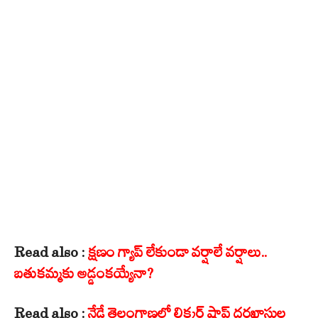
Read also :
క్షణం గ్యాప్ లేకుండా వర్షాలే వర్షాలు..
బతుకమ్మకు అడ్డంకయ్యేనా?
Read also :
నేడే తెలంగాణలో లిక్కర్ షాప్ దరఖాస్తుల