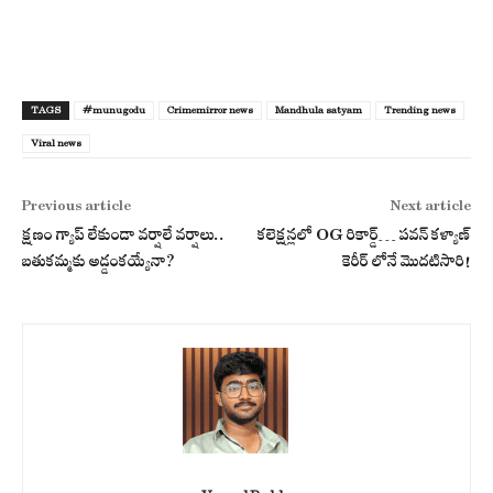
TAGS
#munugodu
Crimemirror news
Mandhula satyam
Trending news
Viral news
Previous article
Next article
క్షణం గ్యాప్ లేకుండా వర్షాలే వర్షాలు..
కలెక్షన్లలో OG రికార్డ్… పవన్ కళ్యాణ్
బతుకమ్మకు అడ్డంకయ్యేనా?
కెరీర్ లోనే మొదటిసారి!