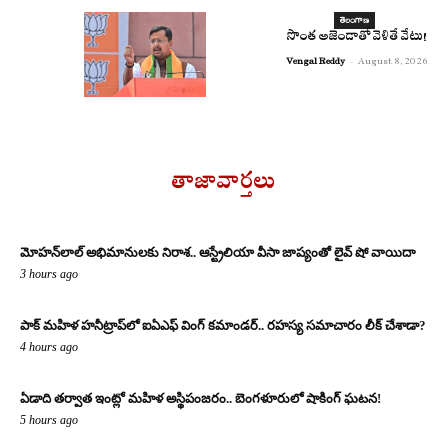
తెలంగాణ
సొంత అజెండాతో వెళితే వేటు!
Vengal Reddy
-
August 8, 2026
తాజావార్తలు
మోహన్‌లాల్ అభిమానులకు నిరాశ.. ఆస్ట్రేలియా వీసా జాప్యంతో లైవ్ షో వాయిదా
3 hours ago
పాక్ మహిళ హనీట్రాప్‌లో ఐఏఎఫ్ వింగ్ కమాండర్.. రహస్య సమాచారం లీక్ చేశాడా?
4 hours ago
ఏడాది తర్వాత ఇంట్లో మహిళ అస్థిపంజరం.. బెంగళూరులో షాకింగ్ ఘటన!
5 hours ago