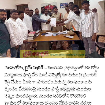
మునుగోడు, క్రైమ్ మిర్రర్
:- బిఆర్ఎస్ ప్రభుత్వంలో సిసి రోడ్డు
నిర్మాణాలు పూర్తి చేసి మాజీ ఎమ్మెల్యే కూసుకుంట్ల ప్రభాకర్
రెడ్డి చేతుల మీదుగా ప్రారంభించుకున్న శిలాఫలకాలను
ధ్వంసం చేయడంపై మండల పార్టీ అధ్యక్షుడు మందుల
సత్యం మండిపడ్డారు. మండల పరిధిలోని కొరటికల్
గ్రామంలో శిలాఫలకాలు ధ్వంసం చేసిన వారిపై చర్యలు