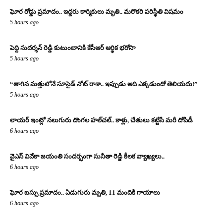
ఘోర రోడ్డు ప్రమాదం.. ఇద్దరు కార్మికులు మృతి.. మరొకరి పరిస్థితి విషమం
5 hours ago
పెద్ది సుదర్శన్ రెడ్డి కుటుంబానికి కేసీఆర్ ఆర్థిక భరోసా
5 hours ago
“తాగిన మత్తులోనే సూసైడ్ నోట్ రాశా.. ఇప్పుడు అది ఎక్కడుందో తెలియదు!”
5 hours ago
లాయర్ ఇంట్లో నలుగురు దొంగల హల్‌చల్.. కాళ్లు, చేతులు కట్టేసి మరీ దోపిడీ
6 hours ago
వైఎస్ వివేకా జయంతి సందర్భంగా సునీతా రెడ్డి కీలక వ్యాఖ్యలు..
6 hours ago
ఘోర బస్సు ప్రమాదం.. ఏడుగురు మృతి, 11 మందికి గాయాలు
6 hours ago