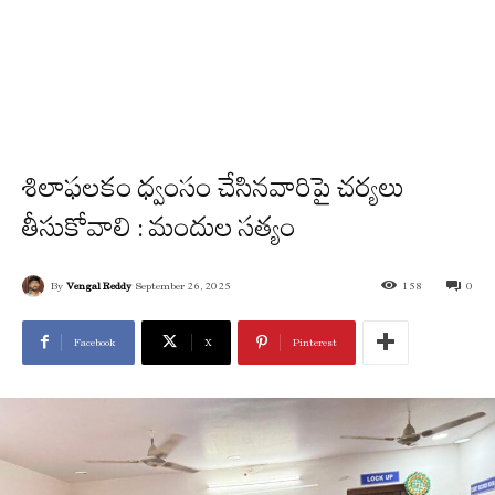
శిలాఫలకం ధ్వంసం చేసినవారిపై చర్యలు
తీసుకోవాలి : మందుల సత్యం
By
Vengal Reddy
September 26, 2025
158
0
Facebook
X
Pinterest