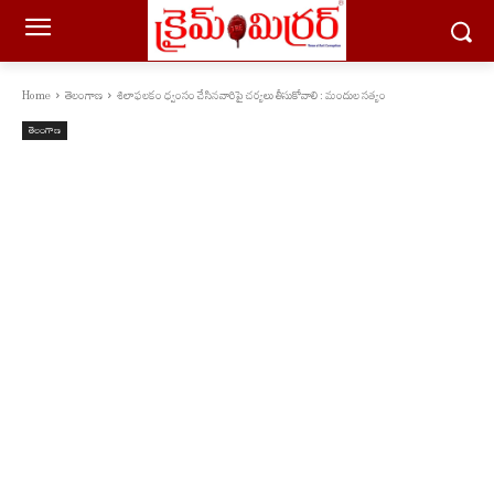
Home
తెలంగాణ
శిలాఫలకం ధ్వంసం చేసినవారిపై చర్యలు తీసుకోవాలి : మందుల సత్యం
తెలంగాణ