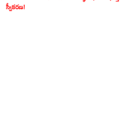
స్వీకరణ!