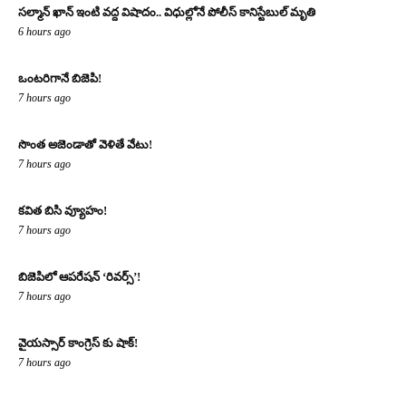
సల్మాన్ ఖాన్ ఇంటి వద్ద విషాదం.. విధుల్లోనే పోలీస్ కానిస్టేబుల్ మృతి
6 hours ago
ఒంటరిగానే బిజెపి!
7 hours ago
సొంత అజెండాతో వెళితే వేటు!
7 hours ago
కవిత బిసి వ్యూహం!
7 hours ago
బిజెపిలో ఆపరేషన్ ‘రివర్స్’!
7 hours ago
వైయస్సార్ కాంగ్రెస్ కు షాక్!
7 hours ago