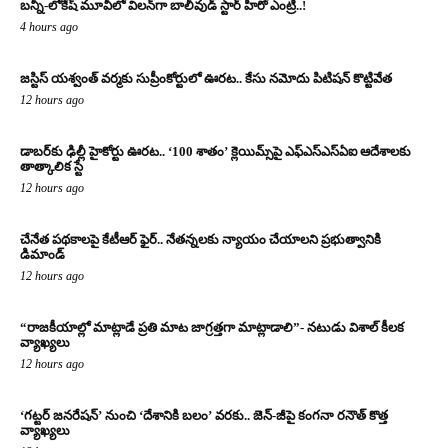
బన్నీ-లోకేష్ మూవీలో విలన్‌గా బాలీవుడ్ స్టార్ హీరో ఎంట్రీ..!
4 hours ago
జస్టిస్ యశ్వంత్ వర్మకు సుప్రీంకోర్టులో ఊరట.. కేసు నమోదు పిటిషన్ కొట్టివేత
12 hours ago
డాబర్‌కు ఢిల్లీ హైకోర్టు ఊరట.. ‘100 శాతం’ క్లెయిమ్స్‌పై ఎఫ్‌ఎస్‌ఎస్‌ఏఐ ఆదేశాలకు
తాత్కాలిక స్టే
12 hours ago
చేనేత పథకాలపై కేటీఆర్ ఫైర్.. నేతన్నలకు న్యాయం చేయాలని ప్రభుత్వానికి
డిమాండ్
12 hours ago
“రాజకీయాల్లో మాట్లాడే ప్రతి మాట జాగ్రత్తగా మాట్లాడాలి”- నటుడు విశాల్ కీలక
వ్యాఖ్యలు
12 hours ago
‘గట్టర్ జనరేషన్’ నుంచి ‘దేశానికి బలం’ వరకు.. జెన్-జీపై కంగనా రనౌత్ కొత్త
వ్యాఖ్యలు