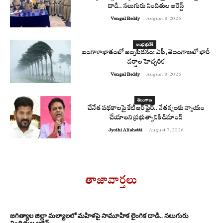
దాడి.. నలుగురు నిందితుల అరెస్ట్
Vengal Reddy
-
August 8, 2026
ఆంధ్ర ప్రదేశ్
బంగాళాఖాతంలో అల్పపీడనం: ఏపీ, తెలంగాణలో భారీ
వర్షాల హెచ్చరిక
Vengal Reddy
-
August 8, 2026
తెలంగాణ
చేనేత పథకాలపై కేటీఆర్ ఫైర్.. నేతన్నలకు న్యాయం
చేయాలని ప్రభుత్వానికి డిమాండ్
Jyothi Alishetti
-
August 7, 2026
తాజావార్తలు
జగిత్యాల జిల్లా మల్యాలలో మహిళపై సామూహిక లైంగిక దాడి.. నలుగురు