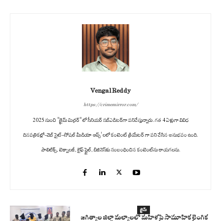
Vengal Reddy
https://crimemirror.com/
2025 నుంచి "క్రైమ్ మిర్రర్" లో సీనియర్ సబ్‌ఎడిటర్‌గా పనిచేస్తున్నారు. గత 4 ఏళ్లుగా వివిధ
దినపత్రికల్లో-వెబ్ సైట్-సోషల్ మీడియా ఆప్స్' లలో కంటెంట్ క్రియేటర్ గా పని చేసిన అనుభవం ఉంది.
పాలిటిక్స్‌, టెక్నాలజీ, లైఫ్‌ స్టైల్‌, బిజినెస్‌కు సంబంధించిన కంటెంట్‌ను రాయగలను.
క్రైమ్
జగిత్యాల జిల్లా మల్యాలలో మహిళపై సామూహిక లైంగిక