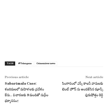
TAGS
#Telangana
Crimemirror news
Previous article
Next article
Sabarimala Case:
సింగారంలో ఎస్సీ కాలనీ వాసులకు
శబరిమలలో మహిళలకు ప్రవేశం
టెంట్ హౌస్ ను అందజేసిన ఝాన్సీ
కేసు.. విచారణకు 9 మందితో సుప్రీం
పురుషోత్తం రెడ్డి
ధర్మాసనం!