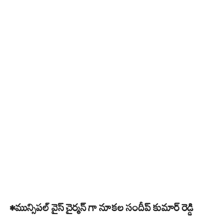
•మున్సిపల్ వైస్ చైర్మన్ గా నూకల సందీప్ కుమార్ రెడ్డి