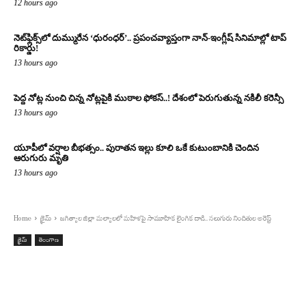
12 hours ago
నెట్‌ఫ్లిక్స్‌లో దుమ్మురేన ‘ధురంధర్’.. ప్రపంచవ్యాప్తంగా నాన్-ఇంగ్లీష్ సినిమాల్లో టాప్
రికార్డు!
13 hours ago
పెద్ద నోట్ల నుంచి చిన్న నోట్లపైకి ముఠాల ఫోకస్..! దేశంలో పెరుగుతున్న నకిలీ కరెన్సీ
13 hours ago
యూపీలో వర్షాల బీభత్సం.. పురాతన ఇల్లు కూలి ఒకే కుటుంబానికి చెందిన
ఆరుగురు మృతి
13 hours ago