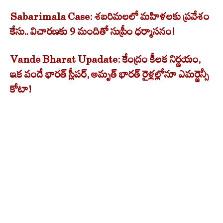
Sabarimala Case: శబరిమలలో మహిళలకు ప్రవేశం
కేసు.. విచారణకు 9 మందితో సుప్రీం ధర్మాసనం!
Vande Bharat Upadate: కేంద్రం కీలక నిర్ణయం,
ఇక వందే భారత్‌ స్లీపర్‌, అమృత్ భారత్ రైళ్లల్లోనూ ఎమర్జెన్సీ
కోటా!