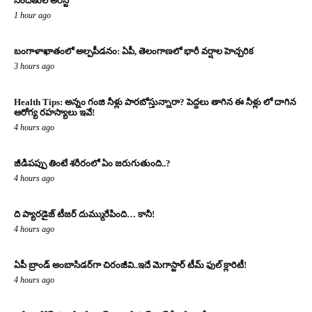
నిందితుల అరెస్ట్
1 hour ago
బంగాళాఖాతంలో అల్పపీడనం: ఏపీ, తెలంగాణలో భారీ వర్షాల హెచ్చరిక
3 hours ago
Health Tips: అన్నం గంజి నీళ్లు పారబోస్తున్నారా? పెద్దలు తాగిన ఈ నీళ్లు లో దాగిన
ఆరోగ్య రహస్యాలు ఇవే!
4 hours ago
జీడిపప్పు తింటే శరీరంలో ఏం జరుగుతుంది..?
4 hours ago
ది ప్యారడైజ్ టీజర్ దుమ్మురేపింది… కానీ!
4 hours ago
ఏపీ బ్రాండ్ అంబాసిడర్‌గా చిరంజీవి..ఇదే మెగాస్టార్ టీమ్ ఫుల్ క్లారిటీ!
4 hours ago