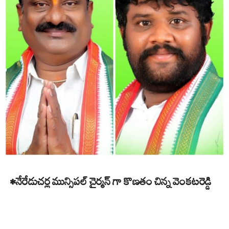
•నేరేడుచర్ల మున్సిపల్ చైర్మన్ గా కొణతం చిన్న వెంకటరెడ్డి