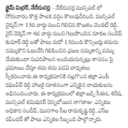
క్రైమ్ మిర్రర్, నేరేడుచర్ల
:- నేరేడుచర్ల మున్సిపల్ లో
సోమవారం కొత్త పాలక వర్గం కొలువుదీరింది. మున్సిపల్
చైర్మన్ గా 15వ వార్డు నుంచి గెలిచిన కొణతం వెంకట్ రెడ్డి,
వైస్ చెర్మెన్ గా 6వ వార్డు నుంచి గెలుపొందిన నూకల సందీప్
కుమార్ రెడ్డి లతో పాటు మరో 13మంది కౌన్సిలర్లు తమను
నమ్ముకొని ఓటువేసి గెలిపించిన ప్రజల నమ్మకాన్ని వమ్ము
చేయకుండా సుపరిపాలన అందియనున్నట్లు శాసనం పై
ప్రమాణం చేస్తూ తమ తమ పదవి బాధ్యతలు
స్వీకరించారు.ఈ కార్యక్రమానికి నల్లగొండ జిల్లా ఎంపీ
రఘువీర్ రెడ్డి హాజరై నూతనంగా ఎన్నికైన నాయకులను
అభినందించారు. ఈ కార్యక్రమంలో జిల్లా జడ్పి సీఈఓ శిరీష,
మున్సిపల్ కమిషనర్ చెన్నబోయిన నాగరాజు, ఎన్నికల
అధికారి సందీప్, మునగాల సీఐ రామకృష్ణ రెడ్డి, ఎస్ఐ
రవీందర్ తో పాటు ఎన్నికల సిబ్బంది పాల్గొన్నారు.