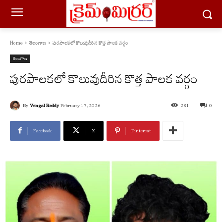
Home
తెలంగాణ
పురపాలకలో కొలువుదీరిన కొత్త పాలక వర్గం
తెలంగాణ
పురపాలకలో కొలువుదీరిన కొత్త పాలక వర్గం
By
Vengal Reddy
February 17, 2026
281
0
Facebook
X
Pinterest