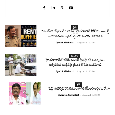
క్రైమ్
“రెంట్ బాయ్‌ఫ్రెండ్” ట్రాప్‌పై హైదరాబాద్ పోలీసుల అలర్ట్
– యువతులు అప్రమత్తంగా ఉండాలని సూచన
Jyothi Alishetti
-
August 8, 2026
తెలంగాణ
హైదరాబాద్‌లో నకిలీ నంబర్ ప్లేట్లపై కఠిన చర్యలు..
ఇప్పటికే పలువురిపై క్రిమినల్ కేసులు నమోదు
Jyothi Alishetti
-
August 8, 2026
క్రైమ్
పెద్ది సుదర్శన్ రెడ్డి కుటుంబానికి కేసీఆర్ ఆర్థిక భరోసా
Bharath Journalist
-
August 8, 2026