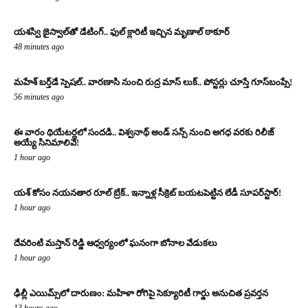
యశస్వి జైస్వాల్‌తో డేటింగ్.. ఫుల్ క్లారిటీ ఇచ్చిన మృణాల్ ఠాకూర్‌
48 minutes ago
మహేశ్ బర్త్‌డే స్పెషల్.. వారణాసి నుంచి రుద్ర మాస్ లుక్.. పోస్టర్లు చూస్తే గూస్‌బంప్సే!
56 minutes ago
ఈ వారం థియేటర్లలో సందడి.. విశ్వనాథ్ అండ్ సన్స్ నుంచి అగధ వరకు రిలీజ్
అయ్యే సినిమాలివే!
1 hour ago
యశ్ కోసం నయనతార రూల్ బ్రేక్.. ఇన్నాళ్ల సీక్రెట్ బయటపెట్టిన లేడీ సూపర్‌స్టార్!
1 hour ago
దేవరింటి మస్తాన్ రెడ్డి ఆధ్వర్యంలో ఘనంగా బోనాల వేడుకలు
1 hour ago
ఢిల్లీ ఎయిమ్స్‌లో దారుణం: మహిళా రోగిపై సెక్యూరిటీ గార్డు అనుచిత ప్రవర్తన
13 hours ago