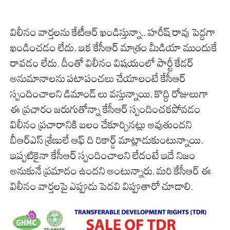
విలీనం వార్తలను కేటీఆర్ ఖండిస్తున్నా.. హరీష్ రావు పెద్దగా
ఖండించడం లేదు. ఇక కేసీఆర్ మాత్రం మీడియా ముందుకే
రావడం లేదు. దీంతో విలీనం విషయంలో పార్టీ కేడర్
అనుమానాలను పటాపంచలు చేయాలంటే కేసీఆర్
స్పందించాలని డిమాండ్ లు వస్తున్నాయి. కొద్ది రోజులుగా
ఈ ప్రచారం జరుగుతోన్నా కేసీఆర్ స్పందించకపోవడం
విలీనం ప్రచారానికి బలం చేకూర్చినట్లు అవుతుందని
బీఆర్ఎస్ శ్రేణులే ఆఫ్ ది రికార్డ్ మాట్లాడుకుంటున్నాయి.
ఇప్పటికైనా కేసీఆర్ స్పందించాలని లేదంటే ఇదే నిజం
అనుకునే ప్రమాదం ఉందని అంటున్నారు. మరి కేసీఆర్ ఈ
విలీనం వార్తలపై ఎప్పుడు పెదవి విప్పుతారో చూడాలి.