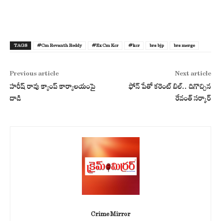
TAGS
#Cm Revanth Reddy
#Ex Cm Kcr
#kcr
brs bjp
brs merge
Previous article
Next article
హరీష్ రావు క్యాంప్ కార్యాలయంపై
ఫోన్ పేతో కరెంట్ బిల్.. దిగొచ్చిన
దాడి
రేవంత్ సర్కార్
Crime Mirror