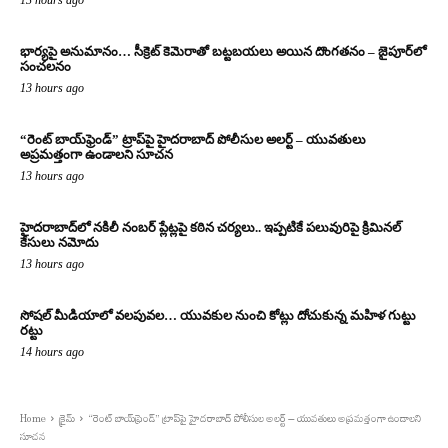
భార్యపై అనుమానం… సీక్రెట్ కెమెరాతో బట్టబయలు అయిన దొంగతనం – జైపూర్‌లో
సంచలనం
13 hours ago
“రెంట్ బాయ్‌ఫ్రెండ్” ట్రాప్‌పై హైదరాబాద్ పోలీసుల అలర్ట్ – యువతులు
అప్రమత్తంగా ఉండాలని సూచన
13 hours ago
హైదరాబాద్‌లో నకిలీ నంబర్ ప్లేట్లపై కఠిన చర్యలు.. ఇప్పటికే పలువురిపై క్రిమినల్
కేసులు నమోదు
13 hours ago
సోషల్ మీడియాలో వలపువల… యువకుల నుంచి కోట్లు దోచుకున్న మహిళ గుట్టు
రట్టు
14 hours ago