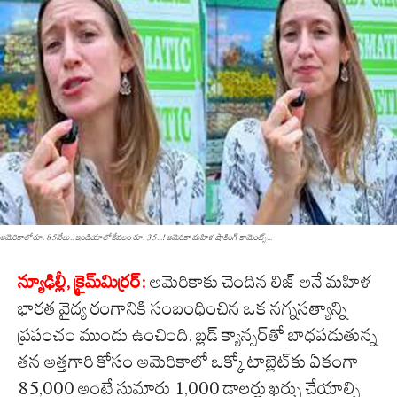
అమెరికాలో రూ. 85వేలు.. ఇండియాలో కేవ‌లం రూ. 35...! అమెరికా మహిళ షాకింగ్ కామెంట్స్‌...
న్యూఢిల్లీ, క్రైమ్‌మిర్ర‌ర్‌:
అమెరికాకు చెందిన లిజ్ అనే మహిళ
భారత వైద్య రంగానికి సంబంధించిన ఒక నగ్నసత్యాన్ని
ప్రపంచం ముందు ఉంచింది. బ్లడ్ క్యాన్సర్‌తో బాధపడుతున్న
తన అత్తగారి కోసం అమెరికాలో ఒక్కో టాబ్లెట్‌కు ఏకంగా
85,000 అంటే సుమారు 1,000 డాలర్లు ఖర్చు చేయాల్సి