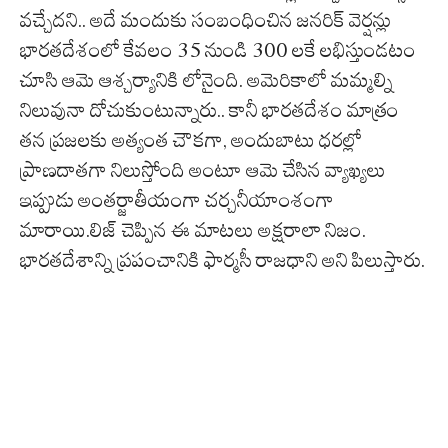
వచ్చేదని.. అదే మందుకు సంబంధించిన జనరిక్ వెర్షన్లు
భారతదేశంలో కేవలం 35 నుండి 300 లకే లభిస్తుండటం
చూసి ఆమె ఆశ్చర్యానికి లోనైంది. అమెరికాలో మమ్మల్ని
నిలువునా దోచుకుంటున్నారు.. కానీ భారతదేశం మాత్రం
తన ప్రజలకు అత్యంత చౌకగా, అందుబాటు ధరల్లో
ప్రాణదాతగా నిలుస్తోంది అంటూ ఆమె చేసిన వ్యాఖ్యలు
ఇప్పుడు అంతర్జాతీయంగా చర్చనీయాంశంగా
మారాయి.లిజ్ చెప్పిన ఈ మాటలు అక్షరాలా నిజం.
భారతదేశాన్ని ప్రపంచానికి ఫార్మసీ రాజధాని అని పిలుస్తారు.