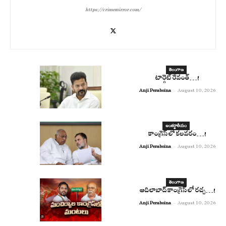
https://crimemirror.com/
తెలంగాణ
టార్గెట్ రేవంత్…!
Anji Peraboina
-
August 10, 2026
అంతర్జాతీయం
కాంగ్రెస్ లో కలవరం…!
Anji Peraboina
-
August 10, 2026
తెలంగాణ
ఆదిలాబాద్ కాంగ్రెస్ లో రచ్చ…!
Anji Peraboina
-
August 10, 2026