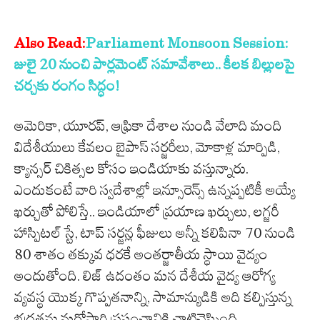
Also Read:
Parliament Monsoon Session:
జులై 20 నుంచి పార్లమెంట్ సమావేశాలు.. కీలక బిల్లులపై
చర్చకు రంగం సిద్ధం!
అమెరికా, యూరప్, ఆఫ్రికా దేశాల నుండి వేలాది మంది
విదేశీయులు కేవలం బైపాస్ సర్జరీలు, మోకాళ్ల మార్పిడి,
క్యాన్సర్ చికిత్సల కోసం ఇండియాకు వస్తున్నారు.
ఎందుకంటే వారి స్వదేశాల్లో ఇన్సూరెన్స్ ఉన్నప్పటికీ అయ్యే
ఖర్చుతో పోలిస్తే.. ఇండియాలో ప్రయాణ ఖర్చులు, లగ్జరీ
హాస్పిటల్ స్టే, టాప్ సర్జన్ల ఫీజులు అన్నీ కలిపినా 70 నుండి
80 శాతం తక్కువ ధరకే అంతర్జాతీయ స్థాయి వైద్యం
అందుతోంది. లిజ్ ఉదంతం మన దేశీయ వైద్య ఆరోగ్య
వ్యవస్థ యొక్క గొప్పతనాన్ని, సామాన్యుడికి అది కల్పిస్తున్న
భద్రతను మరోసారి ప్రపంచానికి చాటిచెప్పింది.