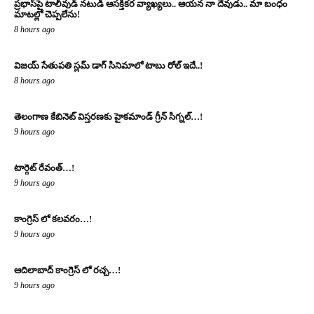
ప్రభాస్‌పై టాలీవుడ్ నటుడి ఆసక్తికర వ్యాఖ్యలు.. ఆయన నా దేవుడు.. మా బంధం
మాటల్లో చెప్పలేను!
8 hours ago
విజయ్ సేతుపతి స్లమ్ డాగ్ సినిమాలో టాబు రోల్ ఇదే..!
8 hours ago
తెలంగాణ కేబినెట్ విస్తరణకు హైకమాండ్ గ్రీన్ సిగ్నల్…!
9 hours ago
టార్గెట్ రేవంత్…!
9 hours ago
కాంగ్రెస్ లో కలవరం…!
9 hours ago
ఆదిలాబాద్ కాంగ్రెస్ లో రచ్చ…!
9 hours ago