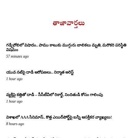
తాజావార్తలు
గడ్చిరోలిలో విషాదం.. పాము కాటుకు ముగ్గురు బాలికలు మృతి, మరొకరి పరిస్థితి
విషమం
57 minutes ago
యువ నటిపై దాడి ఆరోపణలు.. నిర్మాత అరెస్ట్
1 hour ago
వ్యక్తిపై కత్తితో దాడి – సీసీటీవీలో రికార్డ్, నిందితుడి కోసం గాలింపు
1 hour ago
విశాఖలో AAA సినిమాస్.. కొత్త ఎయిర్‌పోర్ట్‌పై బన్నీ ఆసక్తికర వ్యాఖ్యలు!
8 hours ago