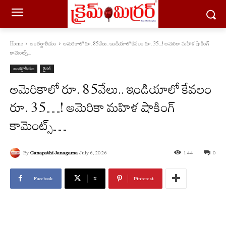
Home
అంతర్జాతీయం
అమెరికాలో రూ. 85వేలు.. ఇండియాలో కేవ‌లం రూ. 35...! అమెరికా మహిళ షాకింగ్
కామెంట్స్‌...
అంతర్జాతీయం
వైరల్
అమెరికాలో రూ. 85వేలు.. ఇండియాలో కేవ‌లం
రూ. 35…! అమెరికా మహిళ షాకింగ్
కామెంట్స్‌…
By
Ganapathi Janagama
July 6, 2026
144
0
Facebook
X
Pinterest