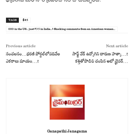
TAGS
$85
000 in the US... just ₹35 in India...! Shocking comments from an American woman...
Previous article
Next article
సంచ‌ల‌నం…ధ‌రణి పోర్ట‌ల్‌లోప‌దివేల
సాఫ్ట్ వేర్ ఉద్యోగిని దారుణ హ‌త్యా…!
ఎక‌రాలు మాయం…!
క‌త్తితోపొడిచి చంపిన ఆటో డ్రైవ‌ర్‌…
Ganapathi Janagama