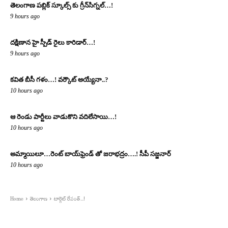
తెలంగాణ పబ్లిక్ స్కూల్స్ కు గ్రీన్‌సిగ్నల్…!
9 hours ago
దక్షిణాన హై స్పీడ్ రైలు కారిడార్…!
9 hours ago
క‌విత‌ బీసీ గ‌ళం…! వ‌ర్కౌట్ అయ్యేనా..?
10 hours ago
ఆ రెండు పార్టీలు వాడుకొని వదిలేసాయి…!
10 hours ago
అమ్మాయిలూ…రెంట్ బాయ్‌ఫ్రెండ్ తో జరాభద్రం….! సీపీ స‌జ్జ‌నార్‌
10 hours ago