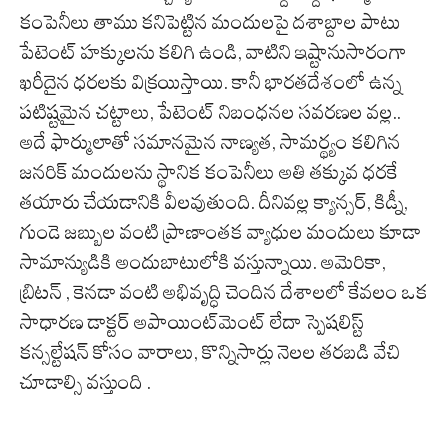
కంపెనీలు తాము కనిపెట్టిన మందులపై దశాబ్దాల పాటు
పేటెంట్ హక్కులను కలిగి ఉండి, వాటిని ఇష్టానుసారంగా
ఖరీదైన ధరలకు విక్రయిస్తాయి. కానీ భారతదేశంలో ఉన్న
పటిష్టమైన చట్టాలు, పేటెంట్ నిబంధనల సవరణల వల్ల..
అదే ఫార్ములాతో సమానమైన నాణ్యత, సామర్థ్యం కలిగిన
జనరిక్ మందులను స్థానిక కంపెనీలు అతి తక్కువ ధరకే
తయారు చేయడానికి వీలవుతుంది. దీనివల్ల క్యాన్సర్, కిడ్నీ,
గుండె జబ్బుల వంటి ప్రాణాంతక వ్యాధుల మందులు కూడా
సామాన్యుడికి అందుబాటులోకి వస్తున్నాయి. అమెరికా,
బ్రిటన్ , కెనడా వంటి అభివృద్ధి చెందిన దేశాలలో కేవలం ఒక
సాధారణ డాక్టర్ అపాయింట్‌మెంట్ లేదా స్పెషలిస్ట్
కన్సల్టేషన్ కోసం వారాలు, కొన్నిసార్లు నెలల తరబడి వేచి
చూడాల్సి వస్తుంది .