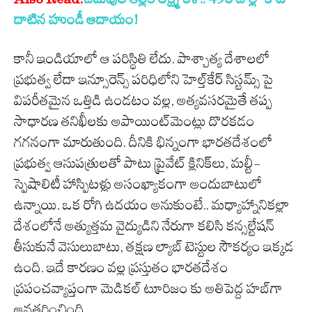
దాటిన హుండీ ఆదాయం!
కానీ ఇండియాలో ఆ పరిస్థితి లేదు. పాశ్చాత్య దేశాలలో
ప్రభుత్వ లేదా ఇన్సూరెన్స్ పరిధిలోని హెల్త్‌కేర్ సిస్టమ్స్ పై
విపరీతమైన ఒత్తిడి ఉండటం వల్ల, అత్యవసరమైతే తప్ప
సాధారణ తనిఖీలకు అపాయింట్‌మెంట్లు దొరకడం
గగనంగా మారుతుంది. దీనికి భిన్నంగా భారతదేశంలో
ప్రభుత్వ ఆసుపత్రులతో పాటు ప్రైవేట్ క్లినిక్‌లు, మల్టీ-
స్పెషాలిటీ హాస్పిటళ్లు అసంఖ్యాకంగా అందుబాటులో
ఉన్నాయి. ఒక రోగి ఉదయం అనుకుంటే.. మధ్యాహ్నానికల్లా
దేశంలోనే అత్యుత్తమ వైద్యుడిని నేరుగా కలిసి కన్సల్టేషన్
తీసుకునే వెసులుబాటు, తక్షణ ల్యాబ్ టెస్టుల సౌకర్యం ఇక్కడ
ఉంది. ఇదే కారణం వల్ల ప్రస్తుతం భారతదేశం
ప్రపంచవ్యాప్తంగా మెడికల్ టూరిజం కు అతిపెద్ద హబ్‌గా
అవతరించింది.