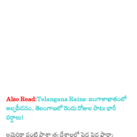
Also Read:
Telangana Rains: బంగాళాఖాతంలో
అల్పపీడనం.. తెలంగాణలో రెండు రోజుల పాటు భారీ
వర్షాలు!
అమెరికా వంటి పాశ్చాత్య దేశాలలో పెద్ద పెద్ద ఫార్మా