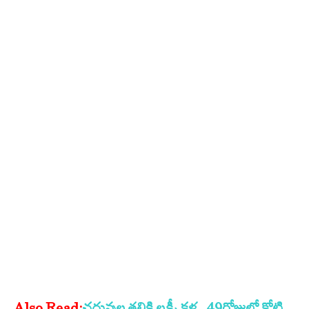
Also Read:
చదువుల తల్లికి లక్ష్మీ కళ.. 49రోజుల్లో కోటి