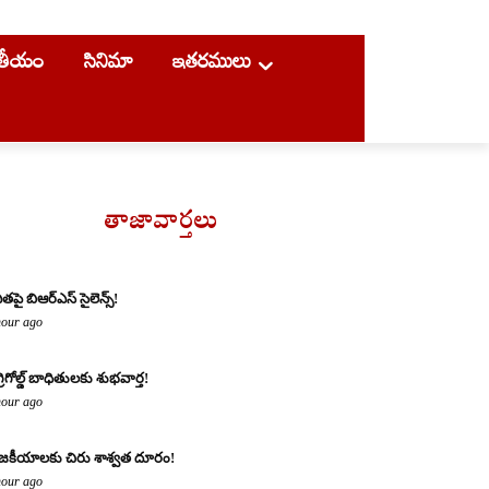
ాతీయం
సినిమా
ఇతరములు
తాజావార్తలు
ితపై బిఆర్ఎస్ సైలెన్స్!
hour ago
్రిగోల్డ్ బాధితులకు శుభవార్త!
hour ago
జకీయాలకు చిరు శాశ్వత దూరం!
hour ago