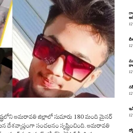
గా
అరె
12
బీ
12
మద
కా
12
నక
12
ఇన
12
ట్రలోని అమరావతి జిల్లాలో సుమారు 180 మంది మైనర్
టన దేశవ్యాప్తంగా సంచలనం సృష్టించింది. అమరావతి
రో