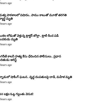
 hours ago
రభుత్వ పాఠశాలలో విషాదం.. పాము కాటుతో మూడో తరగతి
్యార్థి మృతి
 hours ago
కల లోడుతో వెళ్తున్న ట్రాక్టర్ బోల్తా.. ట్రాలీ కింద పడి
ువకుడు మృతి
 hours ago
ంగరేణి కాలనీ హత్య కేసు ఛేదించిన పోలీసులు.. ప్రధాన
ందితుడు అరెస్ట్
 hours ago
్నాడులో షాకింగ్ ఘటన.. వృద్ధ దంపతులపై దాడి, మహిళ మృతి
 hours ago
60 లక్షల ఓట్ల గల్లంతు వెనుక!
 hours ago