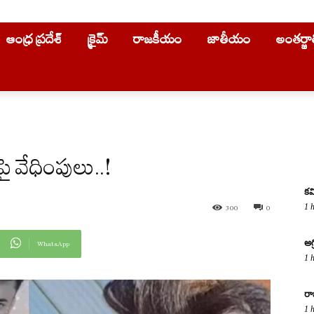
ఆంధ్ర ప్రదేశ్
క్రైమ్
రాజకీయం
జాతీయం
అంతర్జ
 వేధింపులు..!
కవ
1 
300
0
అగ
WhatsApp
1 
రా
1 