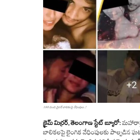
180 మంది మైనర్ బాలికలపై వేధింపులు..!
క్రైమ్
మిర్రర్
,
తెలంగాణ
స్టేట్
బ్యూరో
:
మహారాష్
బాలికలపై లైంగిక వేధింపులకు పాల్పడిన ఘ