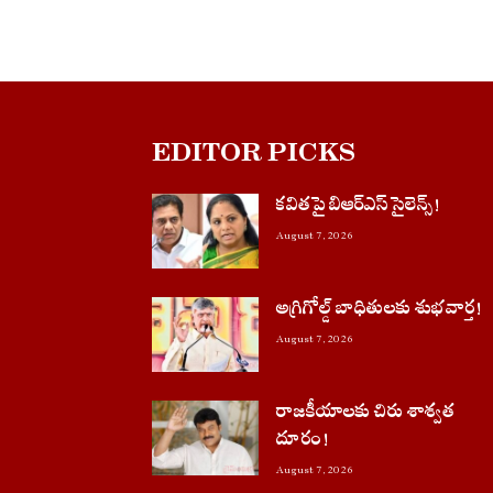
EDITOR PICKS
కవితపై బిఆర్ఎస్ సైలెన్స్!
August 7, 2026
అగ్రిగోల్డ్ బాధితులకు శుభవార్త!
August 7, 2026
రాజకీయాలకు చిరు శాశ్వత
దూరం!
August 7, 2026