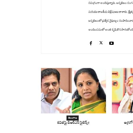
సమగ్రంగా అందిస్తున్నారు. జర్నలిజం రం
మరియు రాజకీయ విశ్లేషణలు రాశారు. క్షేత్ర
జర్నలిజంలో ప్రత్యేక నైపుణ్యం సంపాద
అందించడంలో అంజి కృషి కొనసాగుతోంది. తన
తెలంగాణ
కవితపై బిఆర్ఎస్ సైలెన్స్!
అగ్రిగ