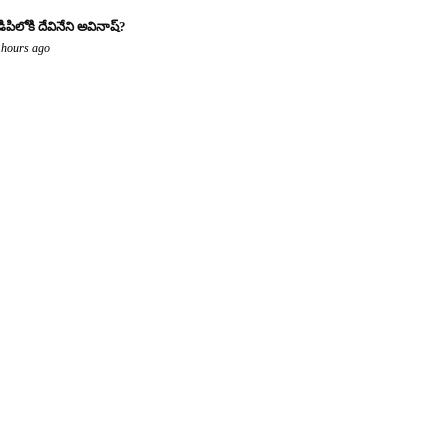
డిపిలోకి దేవినేని అవినాష్?
 hours ago