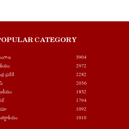
POPULAR CATEGORY
ెలంగాణ
5904
ాతీయం
2972
ధ్ర ప్రదేశ్
2282
ైమ్
2056
ాజకీయం
1852
రల్
1794
నిమా
1092
తర్జాతీయం
1010