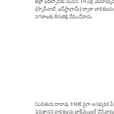
జిల్లా పరట్వాడకు చెందిన 19 ఏళ్ల మొహమ్మ
(స్నాప్‌చాట్, ఇన్‌స్టాగ్రామ్) ద్వారా బాలికలన
నగరాలకు తీసుకెళ్లి వేధించేవాడు.
నిందితుడు దాదాపు 350కి పైగా అసభ్యకర వీ
పెడతానని బాలికలను బ్లాక్‌మెయిల్ చేసేవాడు