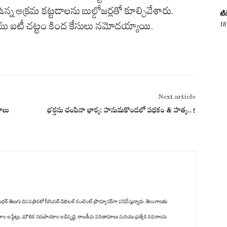
న అక్రమ కట్టడాలను బుల్డోజర్లతో కూల్చివేశారు.
టి
యు ఐటీ చట్టం కింద కేసులు నమోదయ్యాయి.
18
Next article
ాలు
భర్తను చంపినా భార్య: హనుమకొండలో పథకం & హత్య..!
రర్ తెలుగు దినపత్రికలో సీనియర్ డిజిటల్ కంటెంట్ ప్రొడ్యూసర్‌గా పనిచేస్తున్నారు. తెలంగాణకు
కాల అప్డేట్లు, మౌలిక సదుపాయాల అభివృద్ధి, రాజకీయ పరిణామాలు మరియు ప్రత్యేక కథనాలను