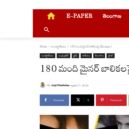
E-PAPER
తెలంగాణ
Home
అంతర్జాతీయం
180 మంది మైనర్ బాలికలపై వేధింపులు..!
అంతర్జాతీయం
ఆంధ్ర ప్రదేశ్
క్రైమ్
జాతీయం
తెలంగాణ
వైరల్
180 మంది మైనర్ బాలికలపై
By
Anji Peraboina
April 17, 2026
Facebook
X
Pinterest