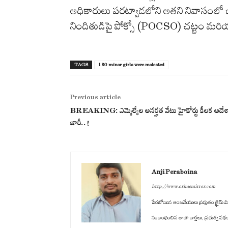
అధికారులు పరట్వాడలోని అతని నివాసంలో ఉన్
నిందితుడిపై పోక్సో (POCSO) చట్టం మరి
TAGS
180 minor girls were molested
Previous article
BREAKING: ఎమ్మెల్యేల అనర్హత వేటు హైకోర్టు కీలక ఆదేశ
జారీ..!
Anji Peraboina
http://www.crimemirror.com
పేరబోయిన ఆంజనేయులు ప్రస్తుతం క్రైమ్ మిర్
సంబంధించిన తాజా వార్తలు, ప్రభుత్వ పథ