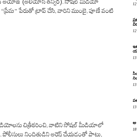
ద్ అయాజ్ (అలియాస్ తన్వీర్). సోషల్ మీడియా
12
ు “ప్రేమ” పేరుతో ట్రాప్ చేసి, వారిని ముంబై, పూణే వంటి
ప్
విద
12
ఇటు
య
13
సి
ని
13
పల
13
ఆ 
డియోలను చిత్రీకరించి, వాటిని సోషల్ మీడియాలో
18
. పోలీసులు నిందితుడిని అరెస్ట్ చేయడంతో పాటు,