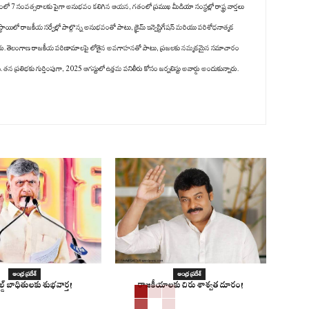
గంలో 7 సంవత్సరాలకు పైగా అనుభవం కలిగిన ఆయన, గతంలో ప్రముఖ మీడియా సంస్థల్లో రాష్ట్ర వార్తలు
స్థాయిలో రాజకీయ సర్వేల్లో పాల్గొన్న అనుభవంతో పాటు, క్రైమ్ ఇన్వెస్టిగేషన్ మరియు పరిశోధనాత్మక
ించారు. తెలంగాణ రాజకీయ పరిణామాలపై లోతైన అవగాహనతో పాటు, ప్రజలకు నమ్మకమైన సమాచారం
 ప్రతిభకు గుర్తింపుగా, 2025 ఆగస్టులో ఉత్తమ పనితీరు కోసం జర్నలిస్టు అవార్డు అందుకున్నారు.
ఆంధ్ర ప్రదేశ్
ఆంధ్ర ప్రదేశ్
ోల్డ్ బాధితులకు శుభవార్త!
రాజకీయాలకు చిరు శాశ్వత దూరం!