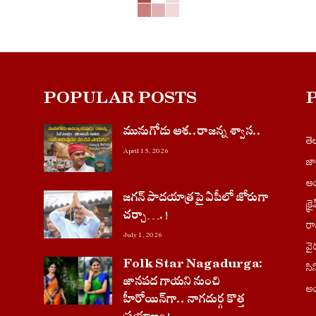
POPULAR POSTS
మునుగోడు ఆశ..రాజన్న శ్వాస..
త
April 15, 2026
జ
ఆం
జగన్ పాదయాత్రపై ఏపీలో జోరుగా
క్ర
చ‌ర్చా….!
ర
July 1, 2026
వై
Folk Star Nagadurga:
సి
జానపద గాయని నుంచి
అం
హీరోయిన్‌గా.. నాగదుర్గ కొత్త