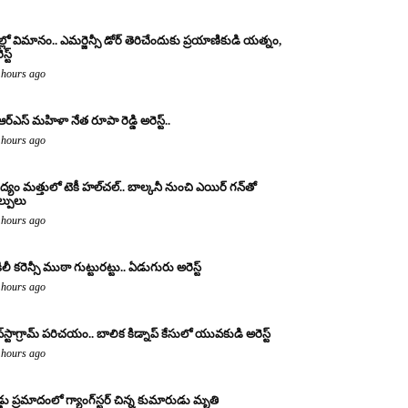
ల్లో విమానం.. ఎమర్జెన్సీ డోర్ తెరిచేందుకు ప్రయాణికుడి యత్నం,
స్ట్
 hours ago
ఆర్ఎస్ మహిళా నేత రూపా రెడ్డి అరెస్ట్..
 hours ago
్యం మత్తులో టెకీ హల్‌చల్.. బాల్కనీ నుంచి ఎయిర్ గన్‌తో
ల్పులు
 hours ago
ిలీ కరెన్సీ ముఠా గుట్టురట్టు.. ఏడుగురు అరెస్ట్
 hours ago
్‌స్టాగ్రామ్ పరిచయం.. బాలిక కిడ్నాప్ కేసులో యువకుడి అరెస్ట్
 hours ago
డ్డు ప్రమాదంలో గ్యాంగ్‌స్టర్ చిన్న కుమారుడు మృతి