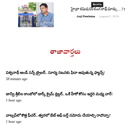
తెలంగాణ
హైడ్రా కమిషనర్ రంగనాథ్ మార్పు…?!
Anji Peraboina
-
August 1, 2026
తాజావార్తలు
విశ్వనాథ్ అండ్ సన్స్ ట్రైలర్.. సూర్య నటనకు ఫిదా అవుతున్న ఫ్యాన్స్!
58 minutes ago
జాన్వీ-శ్రీలీల కాంబోలో డార్క్ క్రైమ్ థ్రిల్లర్.. ఒకే హీరో కోసం ఇద్దరి మధ్య వార్!
1 hour ago
వాట్సప్‌లో కొత్త ఫీచర్.. త్వరలో డేట్ ఆఫ్ బర్త్ నమోదు చేయాల్సి రావొచ్చా?
1 hour ago