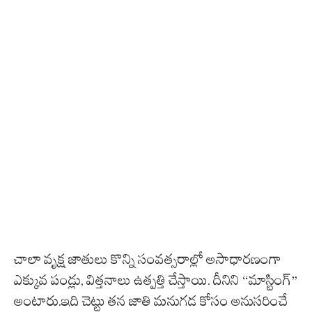
చాలా వృక్ష జాతులు కొన్ని సంవత్సరాల్లో అసాధారణంగా
ఎక్కువ పండ్లు, విత్తనాలు ఉత్పత్తి చేస్తాయి. దీనిని “మాస్టింగ్”
అంటారు.ఇది చెట్టు తన జాతి మనుగడ కోసం అనుసరించే