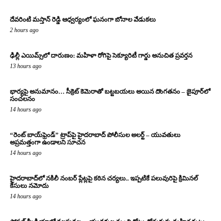
దేవరింటి మస్తాన్ రెడ్డి ఆధ్వర్యంలో ఘనంగా బోనాల వేడుకలు
2 hours ago
ఢిల్లీ ఎయిమ్స్‌లో దారుణం: మహిళా రోగిపై సెక్యూరిటీ గార్డు అనుచిత ప్రవర్తన
13 hours ago
భార్యపై అనుమానం… సీక్రెట్ కెమెరాతో బట్టబయలు అయిన దొంగతనం – జైపూర్‌లో
సంచలనం
14 hours ago
“రెంట్ బాయ్‌ఫ్రెండ్” ట్రాప్‌పై హైదరాబాద్ పోలీసుల అలర్ట్ – యువతులు
అప్రమత్తంగా ఉండాలని సూచన
14 hours ago
హైదరాబాద్‌లో నకిలీ నంబర్ ప్లేట్లపై కఠిన చర్యలు.. ఇప్పటికే పలువురిపై క్రిమినల్
కేసులు నమోదు
14 hours ago