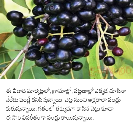
ఈ ఏడాది మార్కెట్లలో, గ్రామాల్లో, పట్టణాల్లో ఎక్కడ చూసినా
నేరేడు పండ్లే కనిపిస్తున్నాయి. చెట్ల నుంచి అక్షరాలా పండ్లు
కురుస్తున్నాయి. గతంలో తక్కువగా కాసిన చెట్లు కూడా
ఈసారి విపరీతంగా పండ్లు కాయిస్తున్నాయి.