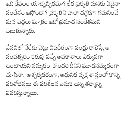
ఇది కేవలం యాదృచ్ఛికమా? లేక ప్రకృతి మనకు ఏదైనా
సందేశం ఇస్తోందా? ప్రకృతిని చాలా దగ్గరగా గమనించే
మన పెద్దలు మాత్రం ఇదో ప్రమాద సంకేతమని
చెబుతున్నారు.
వేసవిలో నేరేడు చెట్లు విపరీతంగా పండ్లు రాలిస్తే, ఆ
సంవత్సరం కరువు వచ్చే అవకాశాలు ఎక్కువగా
ఉంటాయని నమ్మకం. కొందరి దీనిని మూఢనమ్మకంగా
చూసినా.. ఆశ్చర్యకరంగా, ఆధునిక వృక్ష శాస్త్రంలో కొన్ని
పరిశోధనలు ఈ పరిశీలన వెనుక ఉన్న తర్కాన్ని
వివరిస్తున్నాయి.