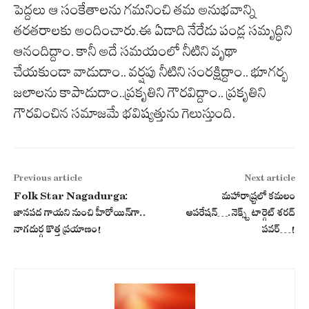
పెద్దలు ఆ సంకేతాలను గమనించి తమ అనుభవాన్ని
తరతరాలకు అందించారు.ఈ ఏడాది నేరేడు పండ్ల సమృద్ధిని
ఆనందిద్దాం. కానీ అదే సమయంలో నీటిని వృథా
చేయకుండా వాడుదాం.. వర్షపు నీటిని సంరక్షిద్దాం.. భూగర్భ
జలాలను కాపాడుదాం..ప్రకృతిని గౌరవిద్దాం.. ప్రకృతిని
గౌరవించిన సమాజమే భవిష్యత్తును గెలుస్తుంది.
Previous article
Next article
Folk Star Nagadurga:
మ‌హారాష్ర్టలో క‌మ‌లం
జానపద గాయని నుంచి హీరోయిన్‌గా..
ఆప‌రేష‌న్‌….నెక్స్ట్ టార్గెట్ శరద్
నాగదుర్గ కొత్త ప్రయాణం!
పవర్…!