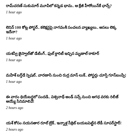
రామ్‌చరణ్‌-సుకుమార్‌ మూవీలో కన్నడ భామ.. ఆ క్రేజీ హీరోయిన్‌కే ఛాన్స్?
1 hour ago
లెనిన్ 100 కోట్ల పోస్టర్‌.. కలెక్షన్లపై నాగవంశీ సంచలన వ్యాఖ్యలు.. అసలు లెక్క
ఇదేనా?
1 hour ago
యశస్వి జైస్వాల్‌తో డేటింగ్.. ఫుల్ క్లారిటీ ఇచ్చిన మృణాల్ ఠాకూర్‌
1 hour ago
మహేశ్ బర్త్‌డే స్పెషల్.. వారణాసి నుంచి రుద్ర మాస్ లుక్.. పోస్టర్లు చూస్తే గూస్‌బంప్సే!
1 hour ago
ఈ వారం థియేటర్లలో సందడి.. విశ్వనాథ్ అండ్ సన్స్ నుంచి అగధ వరకు రిలీజ్
అయ్యే సినిమాలివే!
2 hours ago
యశ్ కోసం నయనతార రూల్ బ్రేక్.. ఇన్నాళ్ల సీక్రెట్ బయటపెట్టిన లేడీ సూపర్‌స్టార్!
2 hours ago