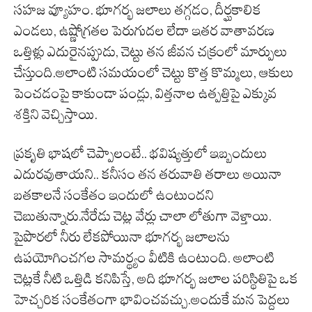
సహజ వ్యూహం. భూగర్భ జలాలు తగ్గడం, దీర్ఘకాలిక
ఎండలు, ఉష్ణోగ్రతల పెరుగుదల లేదా ఇతర వాతావరణ
ఒత్తిళ్లు ఎదురైనప్పుడు, చెట్టు తన జీవన చక్రంలో మార్పులు
చేస్తుంది.అలాంటి సమయంలో చెట్టు కొత్త కొమ్మలు, ఆకులు
పెంచడంపై కాకుండా పండ్లు, విత్తనాల ఉత్పత్తిపై ఎక్కువ
శక్తిని వెచ్చిస్తాయి.
ప్రకృతి భాషలో చెప్పాలంటే.. భవిష్యత్తులో ఇబ్బందులు
ఎదురవుతాయని.. కనీసం తన తరువాతి తరాలు అయినా
బతకాలనే సంకేతం ఇందులో ఉంటుందని
చెబుతున్నారు.నేరేడు చెట్ల వేర్లు చాలా లోతుగా వెళ్తాయి.
పైపొరలో నీరు లేకపోయినా భూగర్భ జలాలను
ఉపయోగించగల సామర్థ్యం వీటికి ఉంటుంది. అలాంటి
చెట్లకే నీటి ఒత్తిడి కనిపిస్తే, అది భూగర్భ జలాల పరిస్థితిపై ఒక
హెచ్చరిక సంకేతంగా భావించవచ్చు.అందుకే మన పెద్దలు