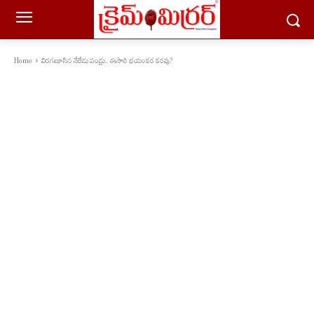
Home
విరగబూసిన నేరేడు పండ్లు.. ఈసారి భయంకర కరవు?