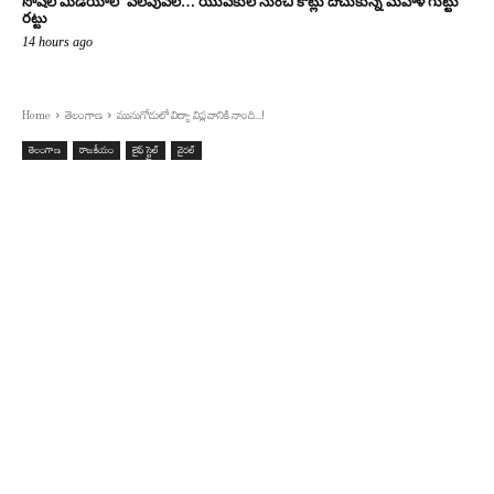
సోషల్ మీడియాలో వలపువల… యువకుల నుంచి కోట్లు దోచుకున్న మహిళ గుట్టు
రట్టు
14 hours ago