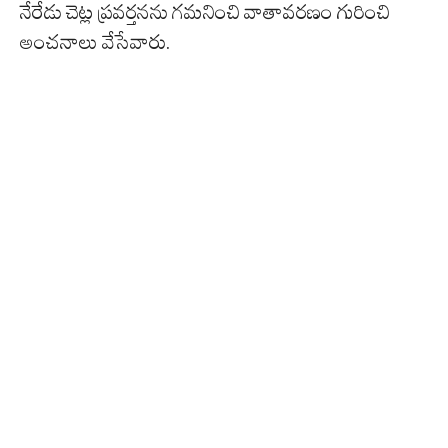
నేరేడు చెట్ల ప్రవర్తనను గమనించి వాతావరణం గురించి
అంచనాలు వేసేవారు.