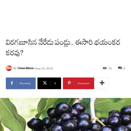
విరగబూసిన నేరేడు పండ్లు.. ఈసారి భయంకర
కరవు?
By
Crime Mirror
June 20, 2026
70
0
Facebook
X
Pinterest