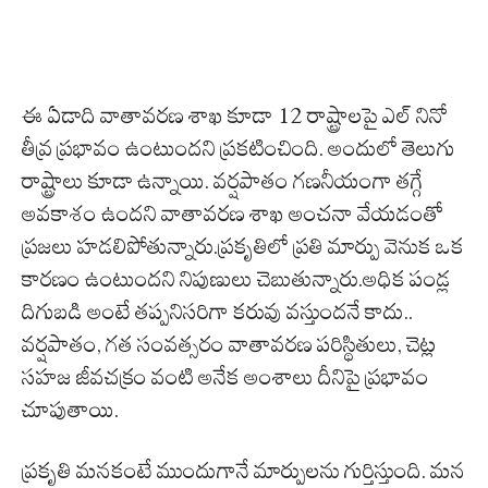
ఈ ఏడాది వాతావరణ శాఖ కూడా 12 రాష్ట్రాలపై ఎల్ నినో
తీవ్ర ప్రభావం ఉంటుందని ప్రకటించింది. అందులో తెలుగు
రాష్ట్రాలు కూడా ఉన్నాయి. వర్షపాతం గణనీయంగా తగ్గే
అవకాశం ఉందని వాతావరణ శాఖ అంచనా వేయడంతో
ప్రజలు హడలిపోతున్నారు.ప్రకృతిలో ప్రతి మార్పు వెనుక ఒక
కారణం ఉంటుందని నిపుణులు చెబుతున్నారు.అధిక పండ్ల
దిగుబడి అంటే తప్పనిసరిగా కరువు వస్తుందనే కాదు..
వర్షపాతం, గత సంవత్సరం వాతావరణ పరిస్థితులు, చెట్ల
సహజ జీవచక్రం వంటి అనేక అంశాలు దీనిపై ప్రభావం
చూపుతాయి.
ప్రకృతి మనకంటే ముందుగానే మార్పులను గుర్తిస్తుంది. మన