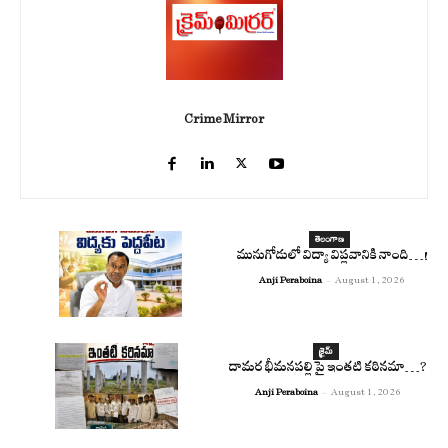
Crime Mirror
తెలంగాణ
మునుగోడులో విద్యా విప్లవానికి నాంది…!
Anji Peraboina
-
August 1, 2026
క్రైమ్
దామర భీమనపల్లి పై ఇంతటి కఠినమా…?
Anji Peraboina
-
August 1, 2026