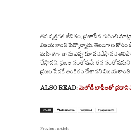
తన వ్యక్తిగత జీవితం, ప్రజాసేవ గురించి మా
విజయశాంతి పేర్కొన్నారు. తెలంగాణ కోసం పో
మహిళగా తాను ఎప్పుడూ పనిచేస్తానని తెలిప
చేస్తానని, ప్రజల సంతోషమే తన సంతోషమని స
ప్రజల సేవకే అంకితం చేశానని విజయశాంతి భ
ALSO READ:
మెలోడీ టాఫీలతో ప్రధాని 
TAGS
#balakrishna
tollywood
Vijayashanti
Previous article