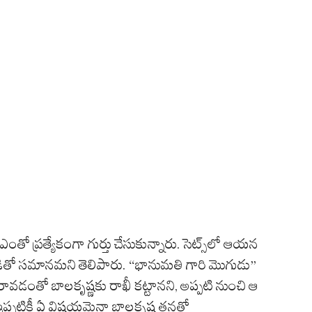
ో ప్రత్యేకంగా గుర్తు చేసుకున్నారు. సెట్స్‌లో ఆయన
ితో సమానమని తెలిపారు. “భానుమతి గారి మొగుడు”
వడంతో బాలకృష్ణకు రాఖీ కట్టానని, అప్పటి నుంచి ఆ
ప్పటికీ ఏ విషయమైనా బాలకృష్ణ తనతో