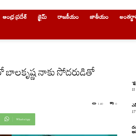
ఆంధ్ర ప్రదేశ్
క్రైమ్
రాజకీయం
జాతీయం
అంతర్జ
ో బాలకృష్ణ నాకు సోదరుడితో
‘క
11
140
0
ఎపి
17
WhatsApp
దం
అన