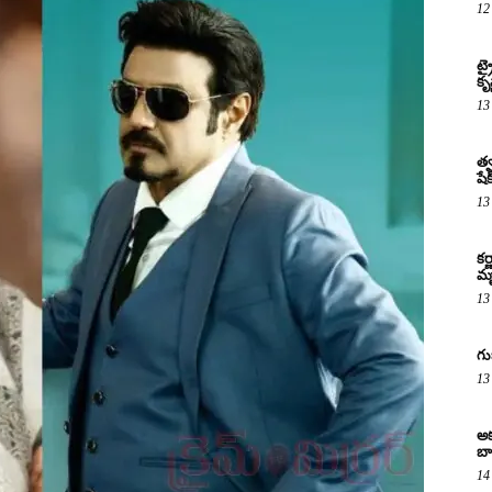
12
ట్
కృష
13
త్వ
షే
13
కర
మృ
13
గు
13
అక
బా
14