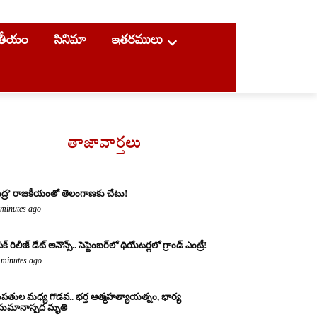
ాతీయం
సినిమా
ఇతరములు
తాజావార్తలు
్షుద్ర’ రాజకీయంతో తెలంగాణకు చేటు!
 minutes ago
క్ రిలీజ్ డేట్ అనౌన్స్.. సెప్టెంబర్‌లో థియేటర్లలో గ్రాండ్ ఎంట్రీ!
 minutes ago
పతుల మధ్య గొడవ.. భర్త ఆత్మహత్యాయత్నం, భార్య
ుమానాస్పద మృతి