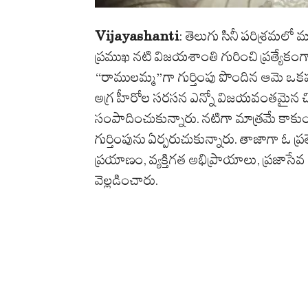
Vijayashanti
: తెలుగు సినీ పరిశ్రమలో మ
ప్రముఖ నటి విజయశాంతి గురించి ప్రత్యేకంగా 
“రాములమ్మ”గా గుర్తింపు పొందిన ఆమె ఒకప్
అగ్ర హీరోల సరసన ఎన్నో విజయవంతమైన చిత్ర
సంపాదించుకున్నారు. నటిగా మాత్రమే కాకుం
గుర్తింపును ఏర్పరుచుకున్నారు. తాజాగా ఓ ప్
ప్రయాణం, వ్యక్తిగత అభిప్రాయాలు, ప్రజాసేవ
వెల్లడించారు.