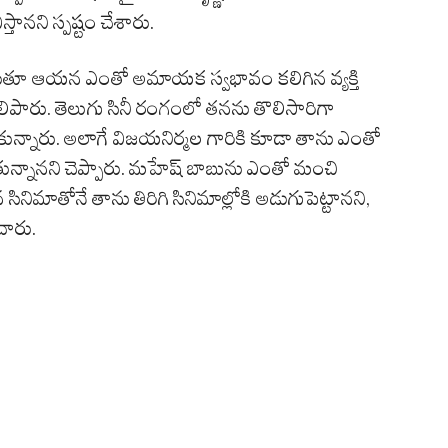
నని స్పష్టం చేశారు.
్లాడుతూ ఆయన ఎంతో అమాయక స్వభావం కలిగిన వ్యక్తి
లిపారు. తెలుగు సినీ రంగంలో తనను తొలిసారిగా
ేసుకున్నారు. అలాగే విజయనిర్మల గారికి కూడా తాను ఎంతో
వుతున్నానని చెప్పారు. మహేష్ బాబును ఎంతో మంచి
 సినిమాతోనే తాను తిరిగి సినిమాల్లోకి అడుగుపెట్టానని,
చారు.