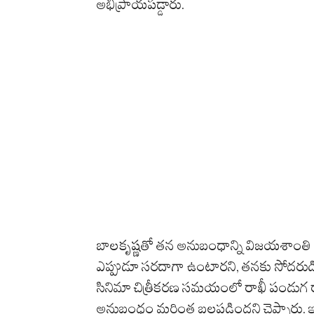
అభిప్రాయపడ్డారు.
బాలకృష్ణతో తన అనుబంధాన్ని విజయశాంతి ఎంత
ఎప్పుడూ సరదాగా ఉంటారని, తనకు సోదరుడ
సినిమా చిత్రీకరణ సమయంలో రాఖీ పండుగ రా
అనుబంధం మరింత బలపడిందని చెప్పారు. ఇ