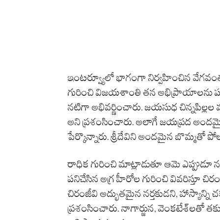
ఇంటర్వ్యూలో భాగంగా నిర్వహించిన వేగవంతమ
గురించి విజయశాంతి తన అభిప్రాయాలను పంచ
నటిగా అభివర్ణించారు. జయసుధ చిన్నపిల్లల 
అని ప్రశంసించారు. అలాగే జయప్రద అందమై
పేర్కొన్నారు. శ్రీదేవిని అందమైన బొమ్మతో ప
రాధిక గురించి మాట్లాడుతూ ఆమె ఎప్పుడూ నవ్
పనిచేసిన అగ్ర హీరోల గురించి వివరిస్తూ చిర
చిరంజీవి అద్భుతమైన నర్తకుడని, హాస్యాన్ని 
ప్రశంసించారు. నాగార్జున, వెంకటేశ్‌లతో తక