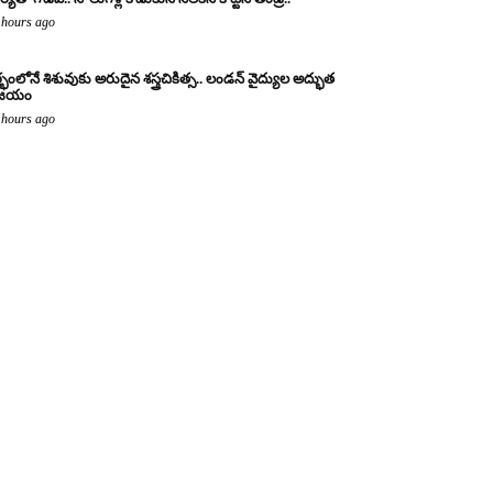
 hours ago
్భంలోనే శిశువుకు అరుదైన శస్త్రచికిత్స.. లండన్ వైద్యుల అద్భుత
ిజయం
 hours ago