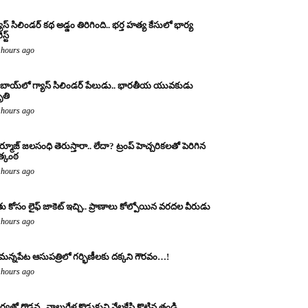
యాస్ సిలిండర్ కథ అడ్డం తిరిగింది.. భర్త హత్య కేసులో భార్య
స్ట్
 hours ago
బాయ్‌లో గ్యాస్ సిలిండర్ పేలుడు.. భారతీయ యువకుడు
తి
 hours ago
్మూజ్ జలసంధి తెరుస్తారా.. లేదా? ట్రంప్ హెచ్చరికలతో పెరిగిన
్కంఠ
 hours ago
తు కోసం లైఫ్ జాకెట్ ఇచ్చి.. ప్రాణాలు కోల్పోయిన వరదల వీరుడు
 hours ago
మన్నపేట ఆసుపత్రిలో గర్భిణీలకు దక్కని గౌరవం…!
 hours ago
ర్యతో గొడవ.. నాలుగేళ్ల కొడుకుని నేలకేసి కొట్టిన తండ్రి..