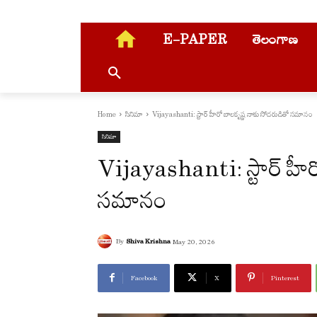
E-PAPER
తెలంగాణ
Home
సినిమా
Vijayashanti: స్టార్ హీరో బాలకృష్ణ నాకు సోదరుడితో సమానం
సినిమా
Vijayashanti: స్టార్ హీర
సమానం
By
Shiva Krishna
May 20, 2026
Facebook
X
Pinterest