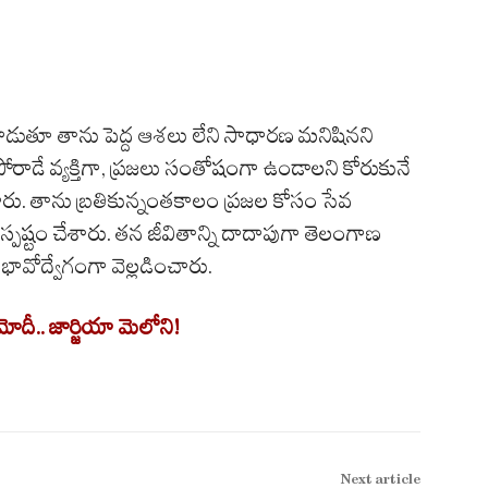
ట్లాడుతూ తాను పెద్ద ఆశలు లేని సాధారణ మనిషినని
రాడే వ్యక్తిగా, ప్రజలు సంతోషంగా ఉండాలని కోరుకునే
ారు. తాను బ్రతికున్నంతకాలం ప్రజల కోసం సేవ
్పష్టం చేశారు. తన జీవితాన్ని దాదాపుగా తెలంగాణ
ావోద్వేగంగా వెల్లడించారు.
మోదీ.. జార్జియా మెలోని!
Next article