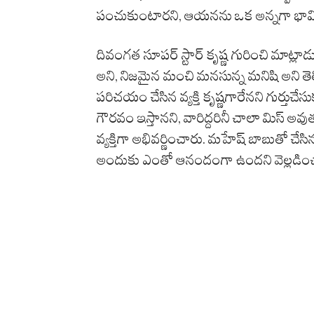
పంచుకుంటారని, ఆయనను ఒక అన్నగా భావిస్తా
దివంగత సూపర్ స్టార్ కృష్ణ గురించి మాట
అని, నిజమైన మంచి మనసున్న మనిషి అని తె
పరిచయం చేసిన వ్యక్తి కృష్ణగారేనని గుర్తుచ
గౌరవం ఇస్తానని, వారిద్దరినీ చాలా మిస్ అ
వ్యక్తిగా అభివర్ణించారు. మహేష్ బాబుతో చేసిన
అందుకు ఎంతో ఆనందంగా ఉందని వెల్లడిం