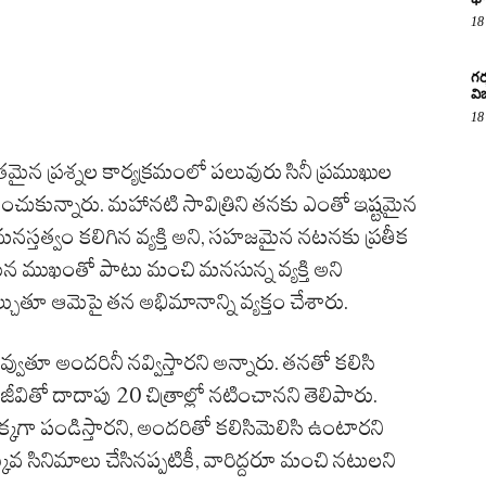
18
గర
వ
18
ైన ప్రశ్నల కార్యక్రమంలో పలువురు సినీ ప్రముఖుల
ుకున్నారు. మహానటి సావిత్రిని తనకు ఎంతో ఇష్టమైన
మనస్తత్వం కలిగిన వ్యక్తి అని, సహజమైన నటనకు ప్రతీక
న ముఖంతో పాటు మంచి మనసున్న వ్యక్తి అని
ోల్చుతూ ఆమెపై తన అభిమానాన్ని వ్యక్తం చేశారు.
వుతూ అందరినీ నవ్విస్తారని అన్నారు. తనతో కలిసి
ంజీవితో దాదాపు 20 చిత్రాల్లో నటించానని తెలిపారు.
చక్కగా పండిస్తారని, అందరితో కలిసిమెలిసి ఉంటారని
్కువ సినిమాలు చేసినప్పటికీ, వారిద్దరూ మంచి నటులని