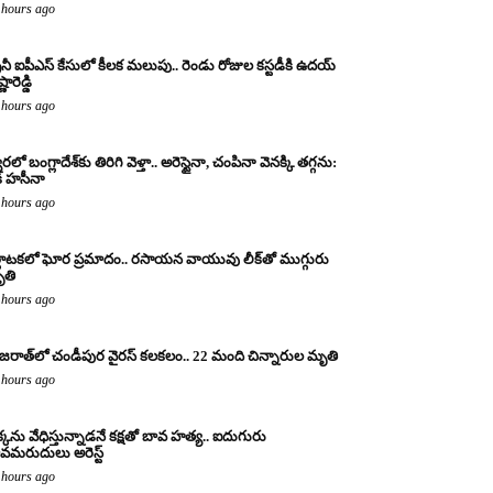
 hours ago
రైనీ ఐపీఎస్ కేసులో కీలక మలుపు.. రెండు రోజుల కస్టడీకి ఉదయ్
్ణారెడ్డి
 hours ago
రలో బంగ్లాదేశ్‌కు తిరిగి వెళ్తా.. అరెస్టైనా, చంపినా వెనక్కి తగ్గను:
క్ హసీనా
 hours ago
్ణాటకలో ఘోర ప్రమాదం.. రసాయన వాయువు లీక్‌తో ముగ్గురు
తి
 hours ago
జరాత్‌లో చండీపుర వైరస్ కలకలం.. 22 మంది చిన్నారుల మృతి
 hours ago
్కను వేధిస్తున్నాడనే కక్షతో బావ హత్య.. ఐదుగురు
వమరుదులు అరెస్ట్
 hours ago