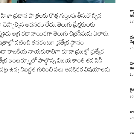
గ్
హిళా ప్రధాన పాత్రలకు కొత్త గుర్తింపు తీసుకొచ్చిన
అరె
14
చెప్పాల్సిన అవసరం లేదు. తెలుగు ప్రేక్షకులకు
పుడు అగ్ర కథానాయికగా తెలుగు చిత్రసీమను ఏలారు.
దు
ాల్లో నటించి తనకంటూ ప్రత్యేక స్థానం
మృ
15
డా రాజకీయ నాయకురాలిగా కూడా ప్రజల్లో ప్రత్యేక
రత్యేక ఇంటర్వ్యూలో పాల్గొన్న విజయశాంతి తన సినీ
హర
ఉత
 పట్ల ఉన్న నిబద్ధత గురించి పలు ఆసక్తికర విషయాలను
15
రై
16
రా
18
భా