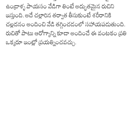
ఉండ్రాళ్ళ పాయసం వేడిగా తింటే అద్భుతమైన రుచిని
ఇస్తుంది. అదే చల్లారిన తర్వాత తీసుకుంటే శరీరానికి
చల్లదనం అందించి వేడి తగ్గించడంలో సహాయపడుతుంది.
రుచితో పాటు ఆరోగ్యాన్ని కూడా అందించే ఈ వంటకం ప్రతి
ఒక్కరూ ఇంట్లో ప్రయత్నించవచ్చు.