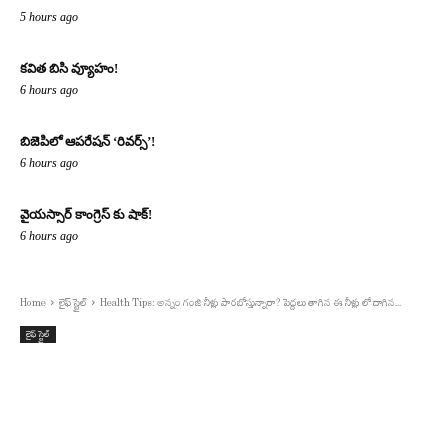
5 hours ago
కవిత బిసి వ్యూహం!
6 hours ago
బిజెపిలో ఆపరేషన్ ‘రివర్స్’!
6 hours ago
వైయస్సార్ కాంగ్రెస్ కు షాక్!
6 hours ago