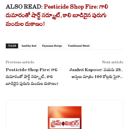
ALSO READ:
Pesticide Shop Fire: గాలి
దుమారంతో షార్ట్ సర్క్యూట్, కాలి బూడిదైన పురుగు
మందుల దుకాణం!
TAGS
healthy food
Payasam Recipe
Traditional Sweet
Previous article
Next article
Pesticide Shop Fire: గాలి
Janhvi Kapoor: వయసు 29..
దుమారంతో షార్ట్ సర్క్యూట్, కాలి
ఆస్తులు మాత్రం 100 కోట్లకు పైగా..
బూడిదైన పురుగు మందుల దుకాణం!