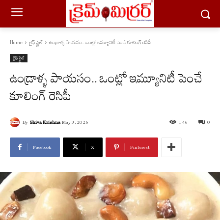
Home
లైఫ్ స్టైల్
ఉండ్రాళ్ళ పాయసం.. ఒంట్లో ఇమ్యూనిటీ పెంచే కూలింగ్ రెసిపీ
లైఫ్ స్టైల్
ఉండ్రాళ్ళ పాయసం.. ఒంట్లో ఇమ్యూనిటీ పెంచే
కూలింగ్ రెసిపీ
By
Shiva Krishna
May 3, 2026
146
0
Facebook
X
Pinterest