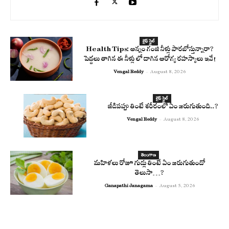
లైఫ్ స్టైల్
Health Tips: అన్నం గంజి నీళ్లు పారబోస్తున్నారా?
పెద్దలు తాగిన ఈ నీళ్లు లో దాగిన ఆరోగ్య రహస్యాలు ఇవే!
Vengal Reddy
-
August 8, 2026
లైఫ్ స్టైల్
జీడిపప్పు తింటే శరీరంలో ఏం జరుగుతుంది..?
Vengal Reddy
-
August 8, 2026
తెలంగాణ
మహిళలు రోజూ గుడ్లు తింటే ఏం జరుగుతుందో
తెలుసా…?
Ganapathi Janagama
-
August 5, 2026