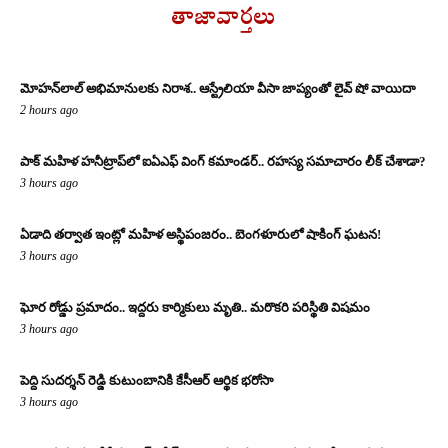
తాజావార్తలు
మోహన్‌లాల్ అభిమానులకు నిరాశ.. ఆస్ట్రేలియా వీసా జాప్యంతో లైవ్ షో వాయిదా
2 hours ago
పాక్ మహిళ హనీట్రాప్‌లో ఐఏఎఫ్ వింగ్ కమాండర్.. రహస్య సమాచారం లీక్ చేశాడా?
3 hours ago
ఏడాది తర్వాత ఇంట్లో మహిళ అస్థిపంజరం.. బెంగళూరులో షాకింగ్ ఘటన!
3 hours ago
ఘోర రోడ్డు ప్రమాదం.. ఇద్దరు కార్మికులు మృతి.. మరొకరి పరిస్థితి విషమం
3 hours ago
పెద్ది సుదర్శన్ రెడ్డి కుటుంబానికి కేసీఆర్ ఆర్థిక భరోసా
3 hours ago