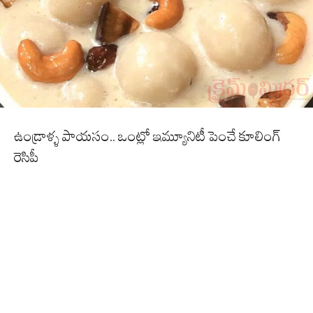
ఉండ్రాళ్ళ పాయసం.. ఒంట్లో ఇమ్యూనిటీ పెంచే కూలింగ్
రెసిపీ