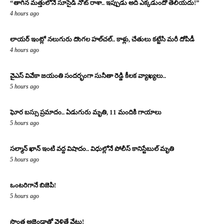
“తాగిన మత్తులోనే సూసైడ్ నోట్ రాశా.. ఇప్పుడు అది ఎక్కడుందో తెలియదు!”
4 hours ago
లాయర్ ఇంట్లో నలుగురు దొంగల హల్‌చల్.. కాళ్లు, చేతులు కట్టేసి మరీ దోపిడీ
4 hours ago
వైఎస్ వివేకా జయంతి సందర్భంగా సునీతా రెడ్డి కీలక వ్యాఖ్యలు..
5 hours ago
ఘోర బస్సు ప్రమాదం.. ఏడుగురు మృతి, 11 మందికి గాయాలు
5 hours ago
సల్మాన్ ఖాన్ ఇంటి వద్ద విషాదం.. విధుల్లోనే పోలీస్ కానిస్టేబుల్ మృతి
5 hours ago
ఒంటరిగానే బిజెపి!
5 hours ago
సొంత అజెండాతో వెళితే వేటు!