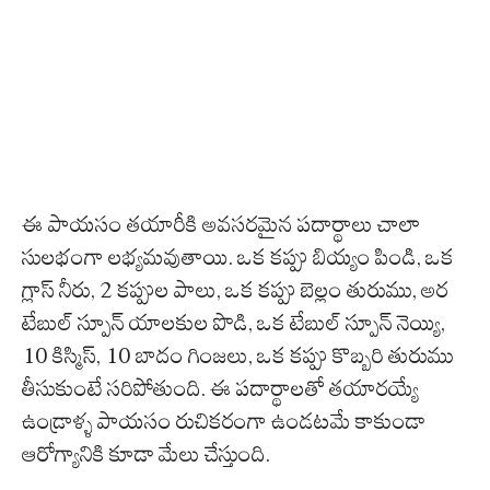
ఈ పాయసం తయారీకి అవసరమైన పదార్థాలు చాలా
సులభంగా లభ్యమవుతాయి. ఒక కప్పు బియ్యం పిండి, ఒక
గ్లాస్ నీరు, 2 కప్పుల పాలు, ఒక కప్పు బెల్లం తురుము, అర
టేబుల్ స్పూన్ యాలకుల పొడి, ఒక టేబుల్ స్పూన్ నెయ్యి,
10 కిస్మిస్, 10 బాదం గింజలు, ఒక కప్పు కొబ్బరి తురుము
తీసుకుంటే సరిపోతుంది. ఈ పదార్థాలతో తయారయ్యే
ఉండ్రాళ్ళ పాయసం రుచికరంగా ఉండటమే కాకుండా
ఆరోగ్యానికి కూడా మేలు చేస్తుంది.