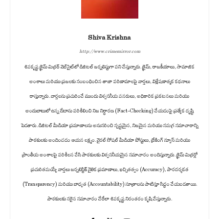
Shiva Krishna
http://www.crimemirror.com
శివకృష్ణ క్రైమ్ మిర్రర్ వెబ్‌సైట్‌లో డిజిటల్ జర్నలిస్టుగా పని చేస్తున్నారు. క్రైమ్, రాజకీయాలు, సామాజిక
అంశాలు మరియు ప్రజలకు సంబంధించిన తాజా పరిణామాలపై వార్తలు, విశ్లేషణాత్మక కథనాలు
రాస్తున్నారు. వార్తలను ప్రచురించే ముందు విశ్వసనీయ వనరులు, అధికారిక ప్రకటనలు మరియు
అందుబాటులో ఉన్న డేటాను పరిశీలించి నిజ నిర్ధారణ (Fact-Checking) చేయడంపై ప్రత్యేక దృష్టి
పెడతారు. డిజిటల్ మీడియా ప్రమాణాలను అనుసరించి స్పష్టమైన, నిజమైన మరియు సమగ్ర సమాచారాన్ని
పాఠకులకు అందించడం ఆయన లక్ష్యం. వైరల్ సోషల్ మీడియా పోస్టులు, బ్రేకింగ్ న్యూస్ మరియు
ప్రాంతీయ అంశాలపై పరిశీలన చేసి పాఠకులకు విశ్వసనీయమైన సమాచారం అందిస్తున్నారు. క్రైమ్ మిర్రర్లో
ప్రచురితమయ్యే వార్తలు జర్నలిస్టిక్ నైతిక ప్రమాణాలు, ఖచ్చితత్వం (Accuracy), పారదర్శకత
(Transparency) మరియు బాధ్యత (Accountability) సూత్రాలను పాటిస్తూ సిద్ధం చేయబడతాయి.
పాఠకులకు సరైన సమాచారం చేరేలా శివకృష్ణ నిరంతరం కృషి చేస్తున్నారు.