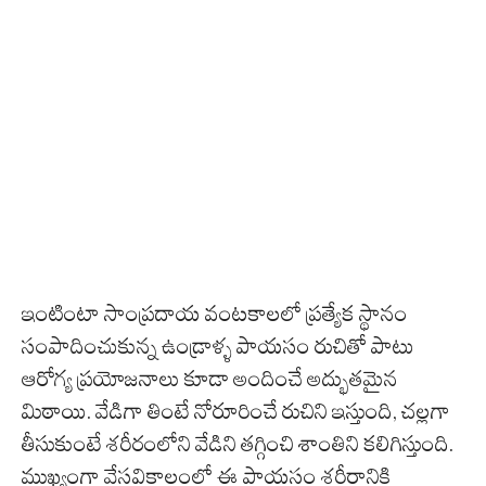
ఇంటింటా సాంప్రదాయ వంటకాలలో ప్రత్యేక స్థానం
సంపాదించుకున్న ఉండ్రాళ్ళ పాయసం రుచితో పాటు
ఆరోగ్య ప్రయోజనాలు కూడా అందించే అద్భుతమైన
మిఠాయి. వేడిగా తింటే నోరూరించే రుచిని ఇస్తుంది, చల్లగా
తీసుకుంటే శరీరంలోని వేడిని తగ్గించి శాంతిని కలిగిస్తుంది.
ముఖ్యంగా వేసవికాలంలో ఈ పాయసం శరీరానికి