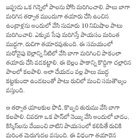
ఇప్పుడు ఒక గిన్నెలో పాలను పోసి మరిగించాలి. పాలు బాగా
మరిగిన తర్వాత ముందుగా తయారు చేసి ఉంచిన
ఉండ్రాళ్లను అందులో వేసి సుమారు 10 నిమిషాల పాటు
మరిగించాలి. ఎక్కువ సేపు మరిగిస్తే పాయసం మరింత
ముద్దగా, రుచిగా తయారవుతుంది. ఈ సమయంలో
మరోవైపు బెల్లాన్ని నీటిలో వేసి బాగా మరిగించి పాకంలా
తయారు చేసి వడకట్టాలి. ఈ బెల్లం పాకాన్ని కొద్దిగా చల్లారిన
పాలలో కలపాలి. అలా చేయడం వల్ల పాలు ముద్ద
కట్టకుండా ఉండటంతో పాటు రుచిలో మంచి సమతౌల్యం
వస్తుంది.
ఆ తర్వాత యాలకుల పొడి, కొబ్బరి తురుము వేసి బాగా
కలపాలి. చివరగా ఒక పాన్‌లో నెయ్యి వేసి అందులో బాదం,
కిస్మిస్‌లను వేయించి వాటిని పాయసంలో కలిపితే రుచికి
మరింత మెరుగుదల వస్తుంది. ఈ విధంగా తయారైన