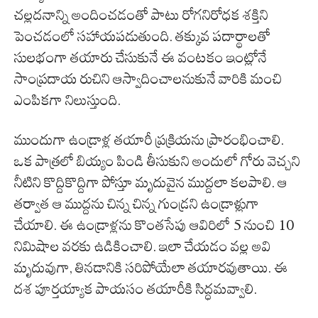
చల్లదనాన్ని అందించడంతో పాటు రోగనిరోధక శక్తిని
పెంచడంలో సహాయపడుతుంది. తక్కువ పదార్థాలతో
సులభంగా తయారు చేసుకునే ఈ వంటకం ఇంట్లోనే
సాంప్రదాయ రుచిని ఆస్వాదించాలనుకునే వారికి మంచి
ఎంపికగా నిలుస్తుంది.
ముందుగా ఉండ్రాళ్ల తయారీ ప్రక్రియను ప్రారంభించాలి.
ఒక పాత్రలో బియ్యం పిండి తీసుకుని అందులో గోరు వెచ్చని
నీటిని కొద్దికొద్దిగా పోస్తూ మృదువైన ముద్దలా కలపాలి. ఆ
తర్వాత ఆ ముద్దను చిన్న చిన్న గుండ్రని ఉండ్రాళ్లుగా
చేయాలి. ఈ ఉండ్రాళ్లను కొంతసేపు ఆవిరిలో 5 నుంచి 10
నిమిషాల వరకు ఉడికించాలి. ఇలా చేయడం వల్ల అవి
మృదువుగా, తినడానికి సరిపోయేలా తయారవుతాయి. ఈ
దశ పూర్తయ్యాక పాయసం తయారీకి సిద్ధమవ్వాలి.