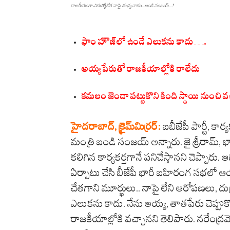
రాజకీయంగా ఎదుర్కోలేక నాపై దుష్ర్ప‌చారం...బండి సంజ‌య్‌...!
ఫాం హౌజ్‌లో ఉండే ఎలుక‌ను కాదు….
అయ్య‌పేరుతో రాజ‌కీయాల్లోకి రాలేదు
క‌మ‌లం జెండా ప‌ట్టుకొని కింది స్థాయి నుంచి వ‌చ్చ
హైదరాబాద్‌, క్రైమ్‌మిర్ర‌ర్‌:
బబీజేపీ పార్టీ, కార
మంత్రి బండి సంజ‌య్ అన్నారు. జై శ్రీరామ్‌, భ
కలిగిన కార్యకర్తగానే పనిచేస్తానని చెప్పారు. 
ఏర్పాటు చేసి బీజేపీ భారీ బ‌హిరంగ స‌భ‌లో
చేతగాని మూర్ఖులు.. నాపై లేని ఆరోప‌ణ‌లు, దుష
ఎలుక‌ను కాదు. నేను అయ్య‌, తాత‌పేరు చెప్పుకొన
రాజ‌కీయాల్లోకి వ‌చ్చాన‌ని తెలిపారు. న‌రేంద్ర‌మోడ