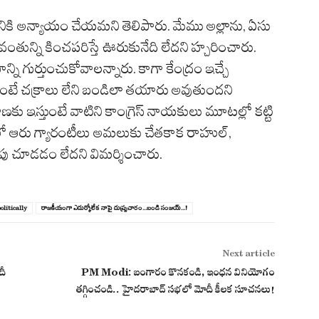
గానికి అన్యాయం చేయ‌మ‌ని తెలిపారు. మేము అల్లాను, ఏసు
గ‌వంతున్ని కించ‌ప‌రిస్తే ఊరుకునేది లేద‌ని హ్చ‌రించారు.
యాన్ని గుర్తుంచుకోవాల‌న్నారు. కాగా కేంద్రం ఇచ్చే
ేకుంటే చ‌క్రాలు లేని బండిలా త‌యారు అవుతుంద‌ని
ణకు ఇస్తుంటే వాటిని కాంగ్రెస్ నాయ‌కులు మూట‌ల్లో క‌ట్టి
ష్ర్టంలో ఆరు గ్యారంటీలు అమ‌లుకు చేత‌కాక రాహుల్,
చూడ‌డం లేద‌ని విమ‌ర్శించారు.
olitically
రాజకీయంగా ఎదుర్కోలేక నాపై దుష్ర్ప‌చారం...బండి సంజ‌య్‌...!
Next article
దీ
PM Modi: బంగారం కొనకండి, ఇంధన వినియోగం
తగ్గించండి.. హైదరాబాద్ సభలో మోదీ కీలక సూచనలు!