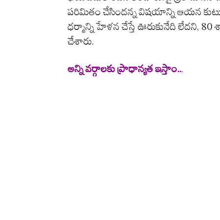
పరిమితం చేసిందన్న విషయాన్ని ఆయన కుటు
ధర్మాన్ని హేళన చేస్తే ఊరుకునేది లేదని, 80
చేశారు.
అన్ని వ‌ర్గాల‌కు ప్రాధాన్య‌త ఇస్తాం..
.