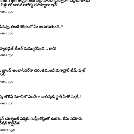
alth Tips: అన్నం గంజి నీళ్లు పారబోస్తున్నారా? పెద్దలు తాగిన
నీళ్లు లో దాగిన ఆరోగ్య రహస్యాలు ఇవే!
hours ago
డిపప్పు తింటే శరీరంలో ఏం జరుగుతుంది..?
hours ago
 ప్యారడైజ్ టీజర్ దుమ్మురేపింది… కానీ!
hours ago
ీ బ్రాండ్ అంబాసిడర్‌గా చిరంజీవి..ఇదే మెగాస్టార్ టీమ్ ఫుల్
ారిటీ!
hours ago
్నీ-లోకేష్ మూవీలో విలన్‌గా బాలీవుడ్ స్టార్ హీరో ఎంట్రీ..!
hours ago
్టిస్ యశ్వంత్ వర్మకు సుప్రీంకోర్టులో ఊరట.. కేసు నమోదు
ిషన్ కొట్టివేత
 hours ago