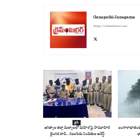
Ganapathi Janagama
https://crimemirror.com/
క్రైమ్
జగిత్యాల జిల్లా మల్యాలలో మహిళపై సామూహిక
బంగాళాఖాతంలో
లైంగిక దాడి.. నలుగురు నిందితుల అరెస్ట్
భ