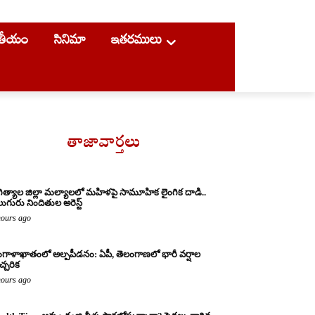
ాతీయం
సినిమా
ఇతరములు
తాజావార్తలు
ిత్యాల జిల్లా మల్యాలలో మహిళపై సామూహిక లైంగిక దాడి..
ుగురు నిందితుల అరెస్ట్
hours ago
గాళాఖాతంలో అల్పపీడనం: ఏపీ, తెలంగాణలో భారీ వర్షాల
చ్చరిక
hours ago