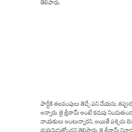
తెలిపారు.
పార్టీకి త‌ల‌వంపులు తెచ్చే ప‌ని చేయ‌ను, 
అన్నారు. జై శ్రీరామ్‌ అంటే కడుపు నిండుతుంద
నాయకులు అంటున్నారని, అయితే పశ్చిమ బెం
భయపెడుతోందని తెలిపారు. జై శ్రీరామ్‌ నినాద