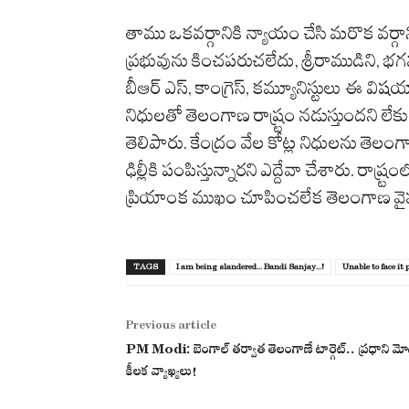
తాము ఒక‌వ‌ర్గానికి న్యాయం చేసి మ‌రొక వ‌ర్
ప్ర‌భువును కించ‌ప‌రుచ‌లేదు, శ్రీ‌రాముడిని, భ‌
బీఆర్ ఎస్‌, కాంగ్రెస్‌, క‌మ్యూనిస్టులు ఈ విష‌
నిధుల‌తో తెలంగాణ రాష్ర్టం న‌డుస్తుంద‌ని ల
తెలిపారు. కేంద్రం వేల కోట్ల నిధుల‌ను తెలంగా
ఢిల్లీకి పంపిస్తున్నార‌ని ఎద్దేవా చేశారు. రా
ప్రియాంక ముఖం చూపించ‌లేక తెలంగాణ వైపు 
TAGS
I am being slandered... Bandi Sanjay...!
Unable to face it p
Previous article
PM Modi: బెంగాల్ తర్వాత తెలంగాణే టార్గెట్‌.. ప్రధాని మో
కీలక వ్యాఖ్యలు!