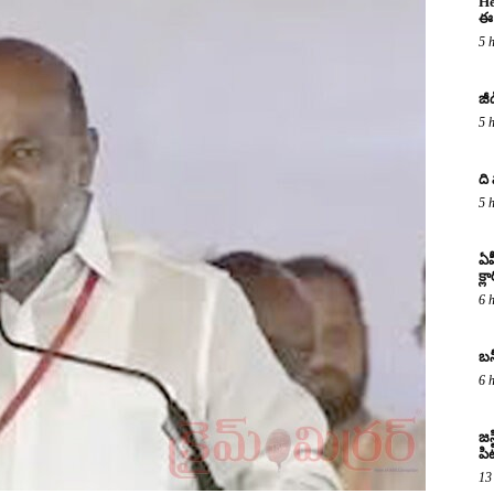
He
ఈ 
5 
జీ
5 
ది
5 
ఏప
క్ల
6 
బన
6 
జస
పిట
13