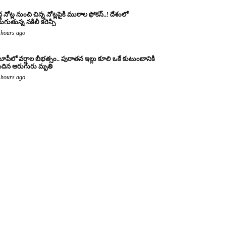
ద్ద నోట్ల నుంచి చిన్న నోట్లపైకి ముఠాల ఫోకస్..! దేశంలో
రుగుతున్న నకిలీ కరెన్సీ
 hours ago
పీలో వర్షాల బీభత్సం.. పురాతన ఇల్లు కూలి ఒకే కుటుంబానికి
ందిన ఆరుగురు మృతి
 hours ago