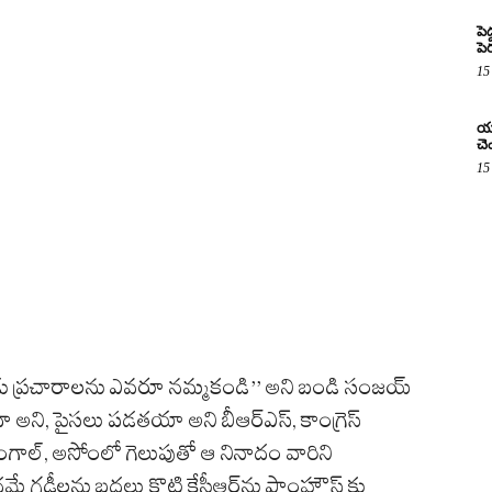
పె
పె
15
యూ
చె
15
తప్పుడు ప్రచారాలను ఎవరూ నమ్మకండి’’ అని బండి సంజయ్‌
ా అని, పైసలు పడతయా అని బీఆర్‌ఎస్‌, కాంగ్రెస్‌
గాల్‌, అసోంలో గెలుపుతో ఆ నినాదం వారిని
మే గడీలను బద్దలు కొట్టి కేసీఆర్‌ను ఫాంహౌస్‌ కు