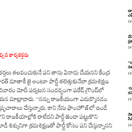
డా
ఎఫ
14
చే
ప్
14
ిన కార్య‌క‌ర్త‌ను
“ర
నట
్య‌క‌ర్త‌లు త‌ల‌వంచుకునే ప‌ని తాను ఏనాడు చేయ‌న‌ని కేంద్ర
14
ారత్‌ మాతాకీ జై అంటూ పార్టీ తలెత్తుకునేలా క్రమశిక్షణ
‘గ
ఆదివారం మోదీ ప‌ర్య‌ట‌న సంద‌ర్భంగా ప‌రేడ్ గ్రౌండ్‌లో
రన
 ఆయ‌న మాట్లాడారు. ‘‘నన్ను రాజకీయంగా ఎదుర్కొనడం
14
్ర్ప‌చారాలు చేస్తున్నారు. కాని నేను ఫాంహౌజ్‌లో ఉండే
నెట
ి రాజ‌కీయాల్లోకి రాలేద‌ని పార్టీ జెండా ప‌ట్టుకొని
సిన
ీ శిశ్యునిగా క్ర‌మ‌శిక్ష‌ణ‌తో పార్టీ కోసం ప‌ని చేస్తున్నాన‌ని
14