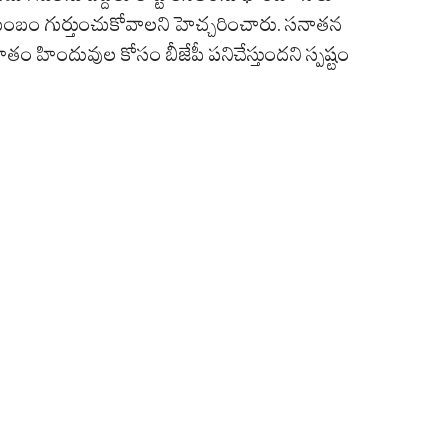
ంబం గుర్తుంచుకోవాలని హెచ్చరించారు. సనాతన
 శాతం హిందువుల కోసం బీజేపీ పనిచేస్తుందని స్పష్టం