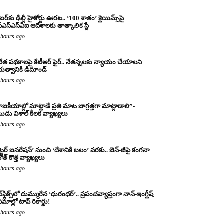
బర్‌కు ఢిల్లీ హైకోర్టు ఊరట.. ‘100 శాతం’ క్లెయిమ్స్‌పై
్‌ఎస్‌ఎస్‌ఏఐ ఆదేశాలకు తాత్కాలిక స్టే
 hours ago
నేత పథకాలపై కేటీఆర్ ఫైర్.. నేతన్నలకు న్యాయం చేయాలని
రభుత్వానికి డిమాండ్
 hours ago
ాజకీయాల్లో మాట్లాడే ప్రతి మాట జాగ్రత్తగా మాట్లాడాలి”-
ుడు విశాల్ కీలక వ్యాఖ్యలు
 hours ago
ట్టర్ జనరేషన్’ నుంచి ‘దేశానికి బలం’ వరకు.. జెన్-జీపై కంగనా
ౌత్ కొత్త వ్యాఖ్యలు
 hours ago
్‌ఫ్లిక్స్‌లో దుమ్మురేన ‘ధురంధర్’.. ప్రపంచవ్యాప్తంగా నాన్-ఇంగ్లీష్
ిమాల్లో టాప్ రికార్డు!
 hours ago