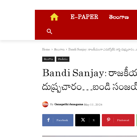
E-PAPER
తెలంగాణ
Home
తెలంగాణ
Bandi Sanjay: రాజకీయంగా ఎదుర్కోలేక నాపై దుష్ర్ప‌చారం...బ
తెలంగాణ
రాజకీయం
Bandi Sanjay: రాజకీయం
దుష్ర్ప‌చారం…బండి సంజ‌
By
Ganapathi Janagama
May 11, 2026
Facebook
X
Pinterest