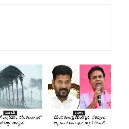
ఆంధ్ర ప్రదేశ్
తెలంగాణ
 అల్పపీడనం: ఏపీ, తెలంగాణలో
చేనేత పథకాలపై కేటీఆర్ ఫైర్.. నేతన్నలకు
ారీ వర్షాల హెచ్చరిక
న్యాయం చేయాలని ప్రభుత్వానికి డిమాండ్