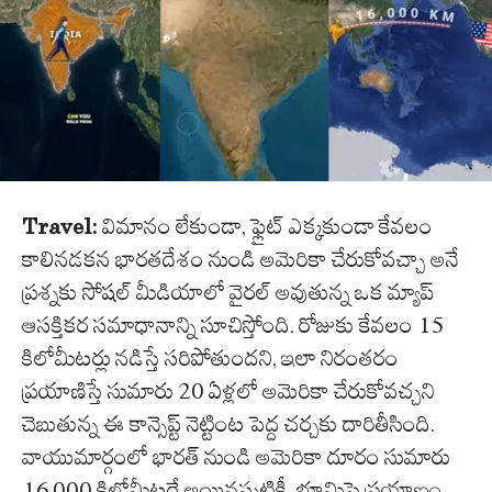
Travel:
విమానం లేకుండా, ఫ్లైట్ ఎక్కకుండా కేవలం
కాలినడకన భారతదేశం నుండి అమెరికా చేరుకోవచ్చా అనే
ప్రశ్నకు సోషల్ మీడియాలో వైరల్ అవుతున్న ఒక మ్యాప్
ఆసక్తికర సమాధానాన్ని సూచిస్తోంది. రోజుకు కేవలం 15
కిలోమీటర్లు నడిస్తే సరిపోతుందని, ఇలా నిరంతరం
ప్రయాణిస్తే సుమారు 20 ఏళ్లలో అమెరికా చేరుకోవచ్చని
చెబుతున్న ఈ కాన్సెప్ట్ నెట్టింట పెద్ద చర్చకు దారితీసింది.
వాయుమార్గంలో భారత్ నుండి అమెరికా దూరం సుమారు
16,000 కిలోమీటర్లే అయినప్పటికీ, భూమిపై ప్రయాణం