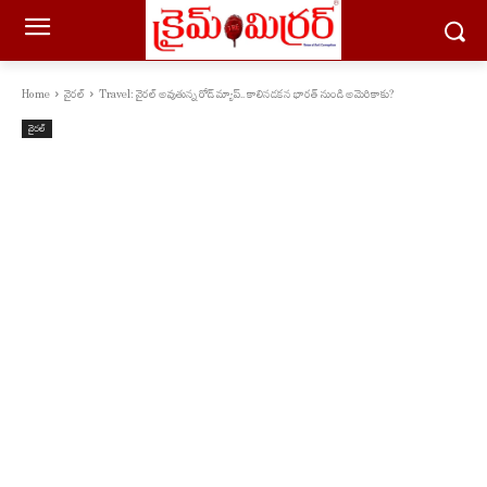
Home
వైరల్
Travel: వైరల్ అవుతున్న రోడ్‌ మ్యాప్.. కాలినడకన భారత్ నుండి అమెరికాకు?
వైరల్