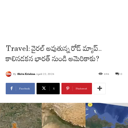
Travel: వైరల్ అవుతున్న రోడ్‌ మ్యాప్..
కాలినడకన భారత్ నుండి అమెరికాకు?
By
Shiva Krishna
April 22, 2026
696
0
Facebook
X
Pinterest