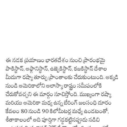
ఈ నడక ప్రయాణం భారతదేశం నుంచి ప్రారంభమై
పాకిస్థాన్, అఫ్గానిస్థాన్, ఉజ్బెకిస్థాన్, కజకిస్థాన్ దేశాల
మీదుగా రష్యా తూర్పు ప్రాంతాలకు చేరుకుంటుంది. అక్కడి
నుండి అమెరికాలోని అలాస్కా రాష్ట్రం సమీపంలోకి
చేరుకోవచ్చని ఈ మార్గం సూచిస్తోంది. ముఖ్యంగా రష్యా
మరియు అమెరికా మధ్య ఉన్న బేరింగ్ జలసంధి దూరం
కేవలం 80 నుండి 90 కిలోమీటర్ల మధ్యే ఉండటంతో,
శీతాకాలంలో అది పూర్తిగా గడ్డకట్టినప్పుడు నడిచి