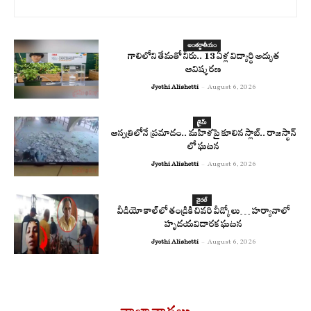
అంతర్జాతీయం
గాలిలోని తేమతో నీరు.. 13 ఏళ్ల విద్యార్థి అద్భుత
ఆవిష్కరణ
Jyothi Alishetti
-
August 6, 2026
క్రైమ్
ఆస్పత్రిలోనే ప్రమాదం.. మహిళపై కూలిన స్లాబ్‌.. రాజస్థాన్
లో ఘటన
Jyothi Alishetti
-
August 6, 2026
వైరల్
వీడియో కాల్‌లో తండ్రికి చివరి వీడ్కోలు… హర్యానాలో
హృదయవిదారక ఘటన
Jyothi Alishetti
-
August 6, 2026