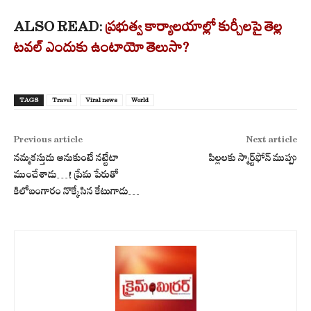
ALSO READ:
ప్రభుత్వ కార్యాలయాల్లో కుర్చీలపై తెల్ల
టవల్ ఎందుకు ఉంటాయో తెలుసా?
TAGS
Travel
Viral news
World
Previous article
Next article
న‌మ్మ‌క‌స్తుడు అనుకుంటే న‌ట్టేటా
పిల్లలకు స్మార్ట్‌ఫోన్ ముప్పు
ముంచేశాడు…! ప్రేమ పేరుతో
కిలోబంగారం నొక్కేసిన కేటుగాడు…