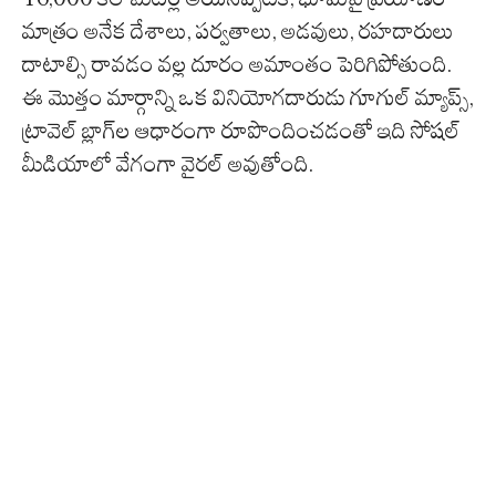
మాత్రం అనేక దేశాలు, పర్వతాలు, అడవులు, రహదారులు
దాటాల్సి రావడం వల్ల దూరం అమాంతం పెరిగిపోతుంది.
ఈ మొత్తం మార్గాన్ని ఒక వినియోగదారుడు గూగుల్ మ్యాప్స్,
ట్రావెల్ బ్లాగ్‌ల ఆధారంగా రూపొందించడంతో ఇది సోషల్
మీడియాలో వేగంగా వైరల్ అవుతోంది.