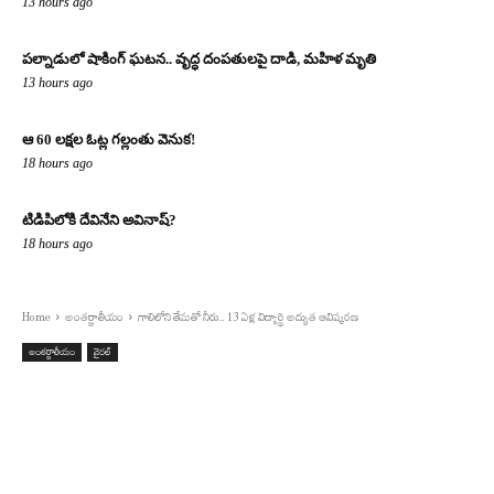
13 hours ago
పల్నాడులో షాకింగ్ ఘటన.. వృద్ధ దంపతులపై దాడి, మహిళ మృతి
13 hours ago
ఆ 60 లక్షల ఓట్ల గల్లంతు వెనుక!
18 hours ago
టిడిపిలోకి దేవినేని అవినాష్?
18 hours ago