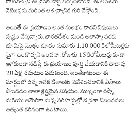
దాటవచ్చని ఈ వైరల్ పోస్ట్ పేర్కొంటోంది. ఈ అంశమే
నెటిజన్లను మరింత ఆశ్చర్యానికి గురి చేస్తోంది.
అయితే ఈ ప్రయాణం అంత సులభం కాదని నిపుణులు
స్పష్టం చేస్తున్నారు. భారతదేశం నుండి అలాస్కా వరకు
భూమిపై మొత్తం దూరం సుమారు 1,10,000 కిలోమీటర్లకు
పైగా ఉండొచ్చని అంచనా. రోజుకు 15 కిలోమీటర్లు కూడా
ఆగకుండా నడిస్తే ఈ ప్రయాణం పూర్తి చేయడానికి దాదాపు
20 ఏళ్ల సమయం పడుతుంది. అంతేకాకుండా ఈ
మార్గంలో ఉన్న అనేక దేశాలకు ప్రవేశించడానికి వీసాలు
పొందడం చాలా క్లిష్టమైన విషయం. ముఖ్యంగా రష్యా
మరియు అమెరికా మధ్య సరిహద్దుల్లో భద్రతా నిబంధనలు
అత్యంత కఠినంగా ఉంటాయి.