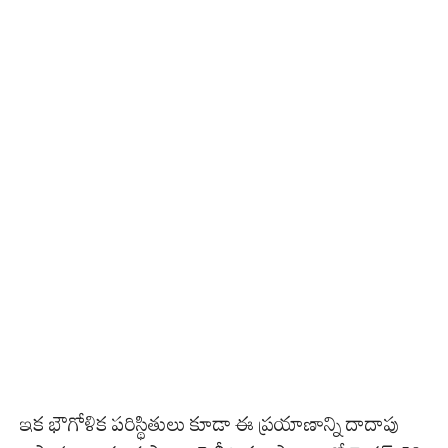
ఇక భౌగోళిక పరిస్థితులు కూడా ఈ ప్రయాణాన్ని దాదాపు