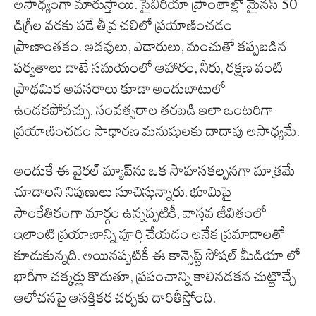
అసాధ్యంగా మారుస్తాయి. సైబీరియా ప్రాంతాల్లో మైనస్ 50
డిగ్రీల వరకు పడే తీవ్ర చలిలో ప్రయాణించడం
ప్రాణాంతకం. అడవులు, ఎడారులు, మంచుతో కప్పబడిన
పర్వతాలు దాటే సమయంలో ఆహారం, నీరు, రక్షణ వంటి
ప్రాథమిక అవసరాలు కూడా అందుబాటులో
ఉండకపోవచ్చు. సంవత్సరాల తరబడి ఇలా ఒంటరిగా
ప్రయాణించడం సాధారణ మనుషులకు దాదాపు అసాధ్యమే.
అందుకే ఈ వైరల్ మ్యాప్‌ను ఒక సాహసకల్పనగా మాత్రమే
చూడాలని నిపుణులు సూచిస్తున్నారు. భూమిపై
సాంకేతికంగా మార్గం ఉన్నప్పటికీ, వాస్తవ జీవితంలో
ఇలాంటి ప్రయాణాన్ని పూర్తి చేయడం అనేక ప్రమాదాలతో
కూడుకున్నది. అయినప్పటికీ ఈ కాన్సెప్ట్ సోషల్ మీడియా లో
భారీగా చక్కర్లు కొడుతూ, ప్రపంచాన్ని కాలినడకన చుట్టొచ్చే
ఆలోచనపై ఆసక్తికర చర్చకు దారితీస్తోంది.