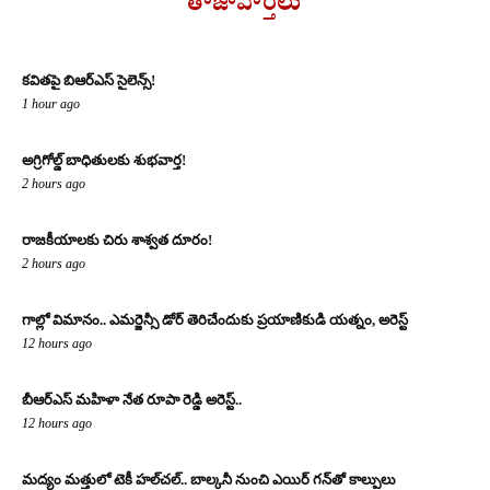
తాజావార్తలు
కవితపై బిఆర్ఎస్ సైలెన్స్!
1 hour ago
అగ్రిగోల్డ్ బాధితులకు శుభవార్త!
2 hours ago
రాజకీయాలకు చిరు శాశ్వత దూరం!
2 hours ago
గాల్లో విమానం.. ఎమర్జెన్సీ డోర్ తెరిచేందుకు ప్రయాణికుడి యత్నం, అరెస్ట్
12 hours ago
బీఆర్ఎస్ మహిళా నేత రూపా రెడ్డి అరెస్ట్..
12 hours ago
మద్యం మత్తులో టెకీ హల్‌చల్.. బాల్కనీ నుంచి ఎయిర్ గన్‌తో కాల్పులు