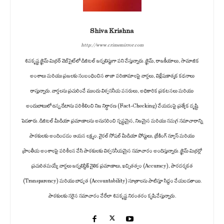
Shiva Krishna
http://www.crimemirror.com
శివకృష్ణ క్రైమ్ మిర్రర్ వెబ్‌సైట్‌లో డిజిటల్ జర్నలిస్టుగా పని చేస్తున్నారు. క్రైమ్, రాజకీయాలు, సామాజిక
అంశాలు మరియు ప్రజలకు సంబంధించిన తాజా పరిణామాలపై వార్తలు, విశ్లేషణాత్మక కథనాలు
రాస్తున్నారు. వార్తలను ప్రచురించే ముందు విశ్వసనీయ వనరులు, అధికారిక ప్రకటనలు మరియు
అందుబాటులో ఉన్న డేటాను పరిశీలించి నిజ నిర్ధారణ (Fact-Checking) చేయడంపై ప్రత్యేక దృష్టి
పెడతారు. డిజిటల్ మీడియా ప్రమాణాలను అనుసరించి స్పష్టమైన, నిజమైన మరియు సమగ్ర సమాచారాన్ని
పాఠకులకు అందించడం ఆయన లక్ష్యం. వైరల్ సోషల్ మీడియా పోస్టులు, బ్రేకింగ్ న్యూస్ మరియు
ప్రాంతీయ అంశాలపై పరిశీలన చేసి పాఠకులకు విశ్వసనీయమైన సమాచారం అందిస్తున్నారు. క్రైమ్ మిర్రర్లో
ప్రచురితమయ్యే వార్తలు జర్నలిస్టిక్ నైతిక ప్రమాణాలు, ఖచ్చితత్వం (Accuracy), పారదర్శకత
(Transparency) మరియు బాధ్యత (Accountability) సూత్రాలను పాటిస్తూ సిద్ధం చేయబడతాయి.
పాఠకులకు సరైన సమాచారం చేరేలా శివకృష్ణ నిరంతరం కృషి చేస్తున్నారు.