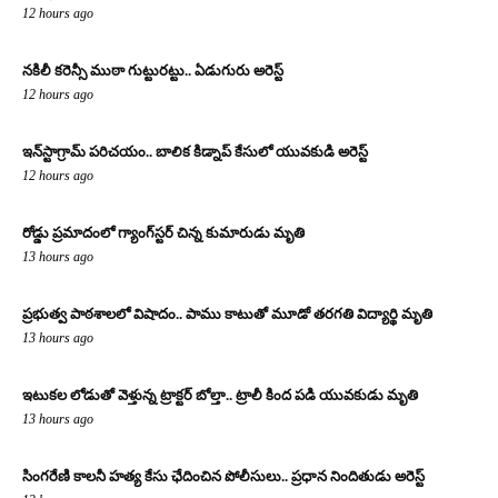
12 hours ago
నకిలీ కరెన్సీ ముఠా గుట్టురట్టు.. ఏడుగురు అరెస్ట్
12 hours ago
ఇన్‌స్టాగ్రామ్ పరిచయం.. బాలిక కిడ్నాప్ కేసులో యువకుడి అరెస్ట్
12 hours ago
రోడ్డు ప్రమాదంలో గ్యాంగ్‌స్టర్ చిన్న కుమారుడు మృతి
13 hours ago
ప్రభుత్వ పాఠశాలలో విషాదం.. పాము కాటుతో మూడో తరగతి విద్యార్థి మృతి
13 hours ago
ఇటుకల లోడుతో వెళ్తున్న ట్రాక్టర్ బోల్తా.. ట్రాలీ కింద పడి యువకుడు మృతి
13 hours ago
సింగరేణి కాలనీ హత్య కేసు ఛేదించిన పోలీసులు.. ప్రధాన నిందితుడు అరెస్ట్