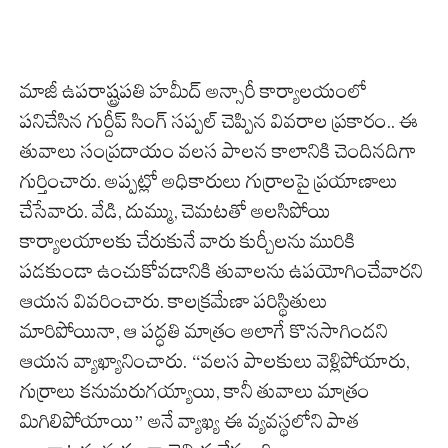
మాజీ ఉపరాష్ట్రపతి హమీద్ అన్సారీ కార్యాలయంలో
పనిచేసిన గుర్దీప్ సింగ్ సప్పల్ చెప్పిన వివరాల ప్రకారం.. ఈ
తువాలు సంప్రదాయం వలస పాలన కాలానికి చెందినదిగా
గుర్తించారు. అప్పట్లో అధికారులు గుర్రాలపై ప్రయాణాలు
చేసేవారు. వేడి, దుమ్ము, చెమటతో అలసిపోయి
కార్యాలయాలకు చేరుకునే వారు కుర్చీలను మురికి
పడకుండా ఉంచుకోవడానికి తువాలను ఉపయోగించేవారని
ఆయన వివరించారు. కాలక్రమేణా పరిస్థితులు
మారిపోయినా, ఆ పద్ధతి మాత్రం అలాగే కొనసాగిందని
ఆయన వ్యాఖ్యానించారు. “వలస పాలకులు వెళ్లిపోయారు,
గుర్రాలు కనుమరుగయ్యాయి, కానీ తువాలు మాత్రం
మిగిలిపోయాయి” అనే వ్యాఖ్య ఈ వ్యవస్థలోని పాత