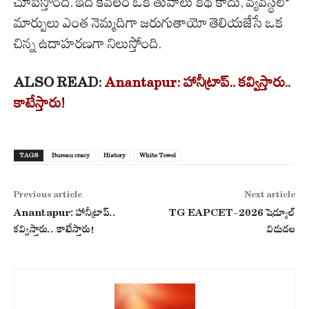
చూపిస్తోంది. ఇది కేవలం ఒక తువాలు కథ కాదు, వ్యవస్థలో
మార్పులు ఎంత నెమ్మదిగా జరుగుతాయో తెలియజేసే ఒక
చిన్న ఉదాహరణగా నిలుస్తోంది.
ALSO READ:
Anantapur: హానీట్రాప్.. కవ్విస్తారు..
కాటేస్తారు!
TAGS
Bureau cracy
History
White Towel
Previous article
Next article
Anantapur: హానీట్రాప్..
TG EAPCET-2026 షెడ్యూల్
కవ్విస్తారు.. కాటేస్తారు!
విడుదల