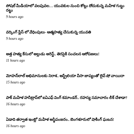
సోషల్ మీడియాలో వలపువల… యువకుల నుంచి కోట్లు దోచుకున్న మహిళ గుట్టు
రట్టు
9 hours ago
వర్కింగ్ ప్లేస్ లో వేధింపులు- ఆత్మహత్య చేసుకున్న యువతి
9 hours ago
అత్త హత్య కేసులో అల్లుడు అరెస్ట్.. తెరపైకి సంచలన ఆరోపణలు!
11 hours ago
మోహన్‌లాల్ అభిమానులకు నిరాశ.. ఆస్ట్రేలియా వీసా జాప్యంతో లైవ్ షో వాయిదా
15 hours ago
పాక్ మహిళ హనీట్రాప్‌లో ఐఏఎఫ్ వింగ్ కమాండర్.. రహస్య సమాచారం లీక్ చేశాడా?
16 hours ago
ఏడాది తర్వాత ఇంట్లో మహిళ అస్థిపంజరం.. బెంగళూరులో షాకింగ్ ఘటన!
16 hours ago