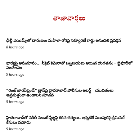
తాజావార్తలు
ఢిల్లీ ఎయిమ్స్‌లో దారుణం: మహిళా రోగిపై సెక్యూరిటీ గార్డు అనుచిత ప్రవర్తన
8 hours ago
భార్యపై అనుమానం… సీక్రెట్ కెమెరాతో బట్టబయలు అయిన దొంగతనం – జైపూర్‌లో
సంచలనం
9 hours ago
“రెంట్ బాయ్‌ఫ్రెండ్” ట్రాప్‌పై హైదరాబాద్ పోలీసుల అలర్ట్ – యువతులు
అప్రమత్తంగా ఉండాలని సూచన
9 hours ago
హైదరాబాద్‌లో నకిలీ నంబర్ ప్లేట్లపై కఠిన చర్యలు.. ఇప్పటికే పలువురిపై క్రిమినల్
కేసులు నమోదు
9 hours ago