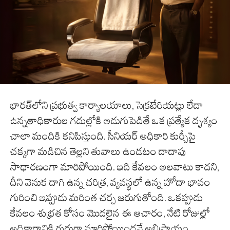
భారత్‌లోని ప్రభుత్వ కార్యాలయాలు, సెక్రటేరియట్లు లేదా
ఉన్నతాధికారుల గదుల్లోకి అడుగుపెడితే ఒక ప్రత్యేక దృశ్యం
చాలా మందికి కనిపిస్తుంది. సీనియర్ అధికారి కుర్చీపై
చక్కగా మడిచిన తెల్లని తువాలు ఉండటం దాదాపు
సాధారణంగా మారిపోయింది. ఇది కేవలం అలవాటు కాదని,
దీని వెనుక దాగి ఉన్న చరిత్ర, వ్యవస్థలో ఉన్న హోదా భావం
గురించి ఇప్పుడు మరింత చర్చ జరుగుతోంది. ఒకప్పుడు
కేవలం శుభ్రత కోసం మొదలైన ఈ ఆచారం, నేటి రోజుల్లో
అధికారానికి గుర్తుగా మారిపోయిందనే అభిప్రాయం