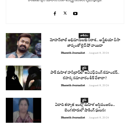
పాఠకులకు సరైన సమాచారం చేరేలా శివకృష్ణ నిరంతరం కృషి చేస్తున్నారు.
జాతీయం
మోహన్‌లాల్ అభిమానులకు నిరాశ.. ఆస్ట్రేలియా వీసా
జాప్యంతో లైవ్ షో వాయిదా
Bharath Journalist
-
August 8, 2026
క్రైమ్
పాక్ మహిళ హనీట్రాప్‌లో ఐఏఎఫ్ వింగ్ కమాండర్..
రహస్య సమాచారం లీక్ చేశాడా?
Bharath Journalist
-
August 8, 2026
క్రైమ్
ఏడాది తర్వాత ఇంట్లో మహిళ అస్థిపంజరం..
బెంగళూరులో షాకింగ్ ఘటన!
Bharath Journalist
-
August 8, 2026