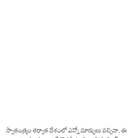
స్వాతంత్ర్యం తర్వాత దేశంలో ఎన్నో మార్పులు వచ్చినా, ఈ