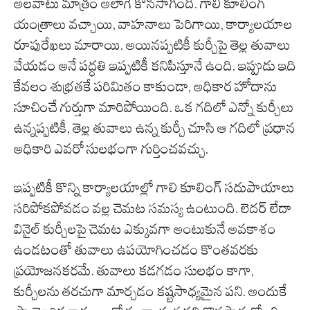
అలవాటు మాత్రం అలాగే కొనసాగింది. గాలి కూలింగ్
యంత్రాలు వచ్చాయి, వాహనాలు పెరిగాయి, కార్యాలయాల
రూపురేఖలు మారాయి. అయినప్పటికీ కుర్చీపై తెల్ల తువాలు
వేయడం అనే పద్ధతి ఇప్పటికీ కనిపిస్తూనే ఉంది. ఇప్పుడు ఇది
కేవలం శుభ్రతకే పరిమితం కాకుండా, అధికార హోదాను
సూచించే గుర్తుగా మారిపోయింది. ఒక గదిలో ఎన్నో కుర్చీలు
ఉన్నప్పటికీ, తెల్ల తువాలు ఉన్న కుర్చీ చూసి ఆ గదిలో ప్రధాన
అధికారి ఎవరో సులభంగా గుర్తించవచ్చు.
ఇప్పటికీ కొన్ని కార్యాలయాల్లో గాలి కూలింగ్ సదుపాయాలు
సరిపోకపోవడం వల్ల చెమట సమస్య ఉంటుంది. లెదర్ లేదా
వినైల్ కుర్చీలపై చెమట ఎక్కువగా అంటుకునే అవకాశం
ఉండటంతో తువాలు ఉపయోగించడం కొంతవరకు
ప్రయోజనకరమే. తువాలు కడగడం సులభం కాగా,
కుర్చీలను తరచుగా మార్చడం కష్టసాధ్యమైన పని. అందుకే