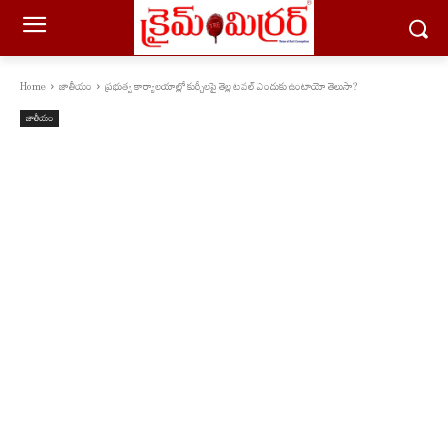
Home
జాతీయం
ప్రభుత్వ కార్యాలయాల్లో కుర్చీలపై తెల్ల టవల్ ఎందుకు ఉంటాయో తెలుసా?
జాతీయం