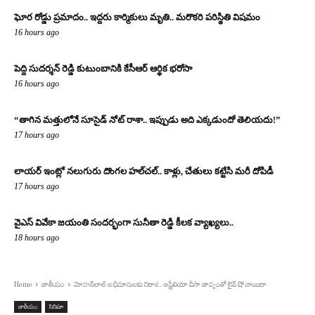
ఘోర రోడ్డు ప్రమాదం.. ఇద్దరు కార్మికులు మృతి.. మరొకరి పరిస్థితి విషమం
16 hours ago
పెద్ది సుదర్శన్ రెడ్డి కుటుంబానికి కేసీఆర్ ఆర్థిక భరోసా
16 hours ago
“తాగిన మత్తులోనే సూసైడ్ నోట్ రాశా.. ఇప్పుడు అది ఎక్కడుందో తెలియదు!”
17 hours ago
లాయర్ ఇంట్లో నలుగురు దొంగల హల్‌చల్.. కాళ్లు, చేతులు కట్టేసి మరీ దోపిడీ
17 hours ago
వైఎస్ వివేకా జయంతి సందర్భంగా సునీతా రెడ్డి కీలక వ్యాఖ్యలు..
18 hours ago