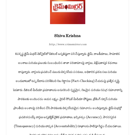
Shiva Krishna
http://www.crimemirror.com
శివకృష్ణ క్రైమ్ మిర్రర్ వెబ్‌సైట్‌లో డిజిటల్ జర్నలిస్టుగా పని చేస్తున్నారు. క్రైమ్, రాజకీయాలు, సామాజిక
అంశాలు మరియు ప్రజలకు సంబంధించిన తాజా పరిణామాలపై వార్తలు, విశ్లేషణాత్మక కథనాలు
రాస్తున్నారు. వార్తలను ప్రచురించే ముందు విశ్వసనీయ వనరులు, అధికారిక ప్రకటనలు మరియు
అందుబాటులో ఉన్న డేటాను పరిశీలించి నిజ నిర్ధారణ (Fact-Checking) చేయడంపై ప్రత్యేక దృష్టి
పెడతారు. డిజిటల్ మీడియా ప్రమాణాలను అనుసరించి స్పష్టమైన, నిజమైన మరియు సమగ్ర సమాచారాన్ని
పాఠకులకు అందించడం ఆయన లక్ష్యం. వైరల్ సోషల్ మీడియా పోస్టులు, బ్రేకింగ్ న్యూస్ మరియు
ప్రాంతీయ అంశాలపై పరిశీలన చేసి పాఠకులకు విశ్వసనీయమైన సమాచారం అందిస్తున్నారు. క్రైమ్ మిర్రర్లో
ప్రచురితమయ్యే వార్తలు జర్నలిస్టిక్ నైతిక ప్రమాణాలు, ఖచ్చితత్వం (Accuracy), పారదర్శకత
(Transparency) మరియు బాధ్యత (Accountability) సూత్రాలను పాటిస్తూ సిద్ధం చేయబడతాయి.