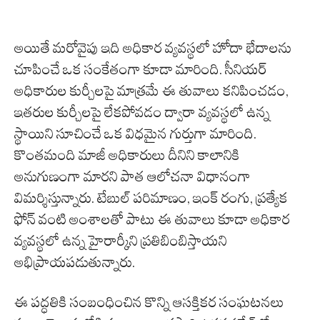
అయితే మరోవైపు ఇది అధికార వ్యవస్థలో హోదా భేదాలను
చూపించే ఒక సంకేతంగా కూడా మారింది. సీనియర్
అధికారుల కుర్చీలపై మాత్రమే ఈ తువాలు కనిపించడం,
ఇతరుల కుర్చీలపై లేకపోవడం ద్వారా వ్యవస్థలో ఉన్న
స్థాయిని సూచించే ఒక విధమైన గుర్తుగా మారింది.
కొంతమంది మాజీ అధికారులు దీనిని కాలానికి
అనుగుణంగా మారని పాత ఆలోచనా విధానంగా
విమర్శిస్తున్నారు. టేబుల్ పరిమాణం, ఇంక్ రంగు, ప్రత్యేక
ఫోన్ వంటి అంశాలతో పాటు ఈ తువాలు కూడా అధికార
వ్యవస్థలో ఉన్న హైరార్కీని ప్రతిబింబిస్తాయని
అభిప్రాయపడుతున్నారు.
ఈ పద్ధతికి సంబంధించిన కొన్ని ఆసక్తికర సంఘటనలు