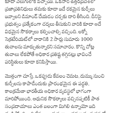
కూడా వెలుగులోకి వచ్చాయి. ఒకసారి ఉత్తరప్రదేశ్‌లో
ప్రజాప్రతినిధులు తమకు కూడా ఇదే రకమైన కుర్చీలు
ఇవ్వాలని డిమాండ్ చేయడం చర్చకు దారి తీసింది. దీనిపై
ప్రభుత్వం ప్రత్యేకంగా చర్యలు తీసుకుని వారికి కూడా అదే
విధమైన సౌకర్యాలు కల్పించాల్సి వచ్చింది. లక్నో
సెక్రటేరియట్‌లో వారానికి 2 సార్లు సుమారు 1000
తువాలను మార్చుతున్నారని సమాచారం. కొన్ని చోట్ల
తువాలు లేకపోతే అధికార ప్రతిష్ట తగ్గినట్లు భావించే
పరిస్థితులు కూడా కనిపిస్తాయి.
మొత్తంగా చూస్తే, ఒకప్పుడు కేవలం చెమట, దుమ్ము నుంచి
కుర్చీలను కాపాడేందుకు ప్రారంభమైన ఈ పద్ధతి,
కాలక్రమేణా భారతీయ అధికార వ్యవస్థలో భాగంగా
మారిపోయింది. ఆధునిక సౌకర్యాలు వచ్చినప్పటికీ పాత
సంప్రదాయాలు ఎంత బలంగా మిగిలి ఉన్నాయో ఇది