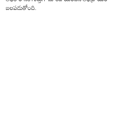
బలపడుతోంది.