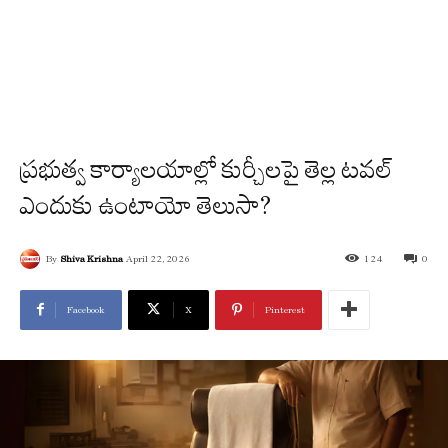
ప్రభుత్వ కార్యాలయాల్లో కుర్చీలపై తెల్ల టవల్
ఎందుకు ఉంటాయో తెలుసా?
By
Shiva Krishna
April 22, 2026
124
0
Facebook
X
Pinterest