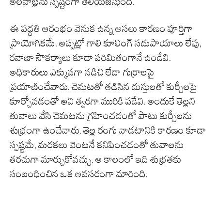
అలవాట్లను స్పష్టంగా తెలియజేస్తుంది.
ఈ పద్ధతి ఆరంభం వెనుక ఉన్న అసలు కారణం పూర్తిగా
ప్రాయోగికమే. అప్పట్లో గాలి కూలింగ్ సదుపాయాలు లేవు,
రవాణా సౌకర్యాలు కూడా పరిమితంగానే ఉండేవి.
అధికారులు ఎక్కువగా నడిచి లేదా గుర్రాలపై
ప్రయాణించేవారు. చెమటతో తడిసిన దుస్తులతో కుర్చీలపై
కూర్చోవడంతో అవి త్వరగా మురికి పడేవి. అందుకే తెల్లని
తువాలు వేసి చెమటను గ్రహించడంతో పాటు కుర్చీలను
శుభ్రంగా ఉంచేవారు. తెల్ల రంగు వాడటానికి కారణం కూడా
స్పష్టమే, మరకలు వెంటనే కనిపించడంతో తువాలను
తరచుగా మార్చుకోవచ్చు. ఆ కాలంలో ఇది శుభ్రతకు
సంబంధించిన ఒక అవసరంగా మారింది.