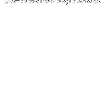
ప్రాయోగిక కారణాలతో కూడా ఈ పద్ధతి కొనసాగుతోంది.