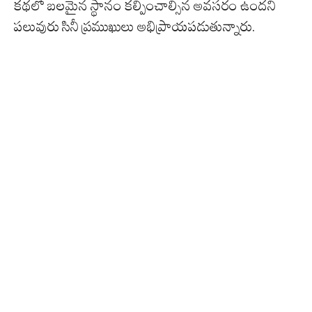
కథలో బలమైన స్థానం కల్పించాల్సిన అవసరం ఉందని
పలువురు సినీ ప్రముఖులు అభిప్రాయపడుతున్నారు.