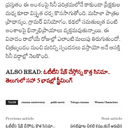
ప్రస్తుతం ఈ అంశంపై సినీ పరిశ్రమలోనే కాకుండా ప్రేక్షకుల
మధ్య కూడా విస్తృత చర్చ కొనసాగుతోంది. మహిళా పాత్రల
ప్రాధాన్యం, గ్లామర్ వినియోగం, కథలో సమతుల్యత వంటి
అంశాలపై భిన్నాభిప్రాయాలు వ్యక్తమవుతున్నాయి. ఈ
వివాదం రాబోయే రోజుల్లో ఎలాంటి మలుపు తిరుగుతుందో,
చిత్రబృందం నుంచి మరిన్ని స్పందనలు వస్తాయో అనే ఆసక్తి
సినీ వర్గాల్లో నెలకొంది.
ALSO READ:
ఓటీటీని షేక్ చేస్తోన్న కొత్త సినిమా..
తెలుగులో సహా 5 భాషల్లో స్ట్రీమింగ్
TAGS
cinema controversy
peddi movie
Telugu cinema
Women Characters
Previous article
Next article
ఓటీటీని షేక్ చేస్తోన్న కొత్త సినిమా..
పగటిపూట చీకటి కమ్ముకునే అరుదైన