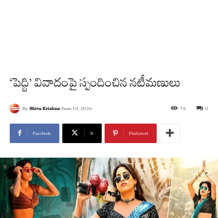
‘పెద్ది’ వివాదంపై స్పందించిన నటీమణులు
By
Shiva Krishna
June 10, 2026
76
0
Facebook
X
Pinterest