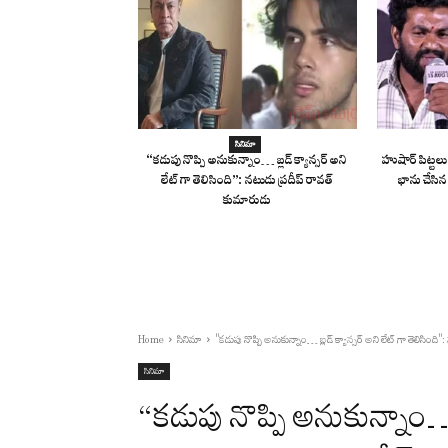
సినిమా
“కడుపు నొప్పి అనుకున్నాం… బ్లడ్ క్యాన్సర్ అని
హుషార్ పిట్టలు
లేట్ గా తెలిసింది”: నటుడు ప్రదీప్ రావత్
భాను చేసిన
కుమారుడు