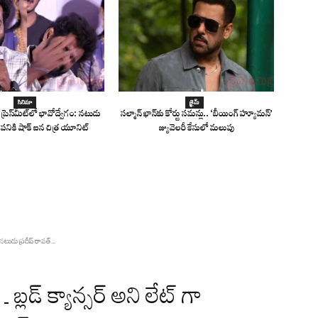
సినిమా
క్రైమ్
 ప్రెస్‌మీట్‌లో భావోద్వేగం: నటుడు
సల్మాన్ ఖాన్‌కు కోర్టు సమన్లు.. ‘బీయింగ్ హ్యూమన్’
 పనికి షాక్ ఐన చిత్ర యూనిట్
జ్యువెలరీ కేసులో మలుపు