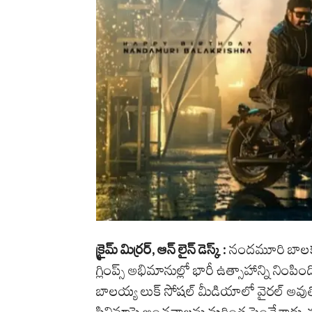
క్రైమ్ మిర్రర్, ఆన్ లైన్ డెస్క్ :
నందమూరి బాలకృ
గ్లింప్స్ అభిమానుల్లో భారీ ఉత్సాహాన్ని నింపింది
బాలయ్య లుక్ సోషల్ మీడియాలో వైరల్ అవుతో