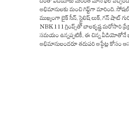
దీంతో వీడియోకు మరింత మాస్ ఫీల్ వచ్చింది
అభిమానులకు మంచి గిఫ్ట్‌గా మారింది. సోషల్
ముఖ్యంగా బైక్ సీన్, స్టైలిష్ లుక్, గన్ షాట్ 
NBK111 గ్లింప్స్‌తో బాలకృష్ణ మరోసారి ప్రే
సమయం ఉన్నప్పటికీ, ఈ చిన్న వీడియోతోనే భ
అభిమానులందరూ తదుపరి అప్డేట్ల కోసం ఆసక్