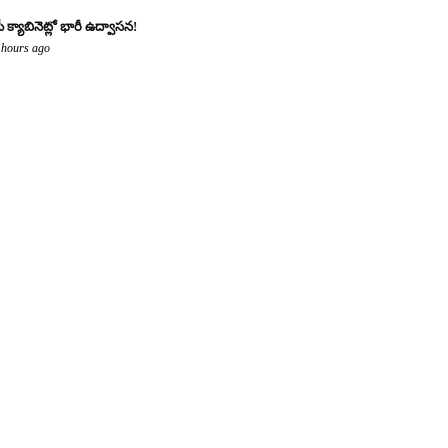
ీ క్యాబినెట్లో భారీ ఉద్వాసన!
 hours ago