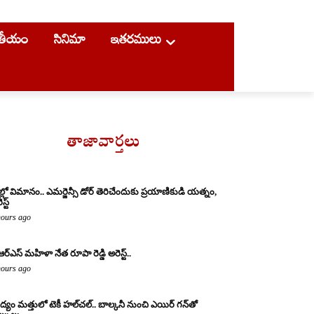
ాతీయం
సినిమా
ఇతరములు
తాజావార్తలు
ల్లో విమానం.. ఎమర్జెన్సీ డోర్ తెరిచేందుకు ప్రయాణికుడి యత్నం,
స్ట్
hours ago
ఆర్ఎస్ మహిళా నేత రూపా రెడ్డి అరెస్ట్..
hours ago
్యం మత్తులో టెకీ హల్‌చల్.. బాల్కనీ నుంచి ఎయిర్ గన్‌తో