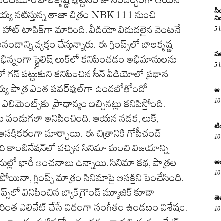
నందమూరి బాలకృష్ణ పుట్టినరోజు సందర్భంగా ఆయన
సి
య్య నటిస్తున్న తాజా చిత్రం NBK111 నుంచి
ని
లో హాట్ టాపిక్‌గా మారింది. వీడియో విడుదలైన వెంటనే
5 
న్ని వ్యక్తం చేస్తున్నారు. ఈ గ్లింప్స్‌లో బాలకృష్ణ
పల
 భిన్నంగా స్టైలిష్ లుక్‌లో కనిపించడం అభిమానులను
5 
ిలో గన్ పట్టుకుని కనిపించిన సీన్ వీడియోలో ప్రధాన
లయ్య పాత్ర ఎంత పవర్‌ఫుల్‌గా ఉండబోతోందో
ఆ 
10
్ ఎలిమెంట్స్‌కు ప్రాధాన్యం ఇచ్చినట్లు కనిపిస్తోంది.
ానులకు పండుగలా అనిపించింది. ఆయన నడక, లుక్,
టి
సక్తికరంగా మార్చాయి. ఈ చిత్రానికి గోపీచంద్
10
ీరి కాంబినేషన్‌లో వచ్చిన సినిమా మంచి విజయాన్ని
నుల్లో భారీ అంచనాలు ఉన్నాయి. సినిమా కథ, పాత్రల
ఆత
10
నా, గ్లింప్స్ మాత్రం సినిమాపై ఆసక్తిని పెంచేసింది.
స్‌లో వినిపించిన బ్యాక్‌గ్రౌండ్ మ్యూజిక్ కూడా
తె
 మరింత ఎలివేట్ చేసే విధంగా సంగీతం ఉండటం విశేషం.
10