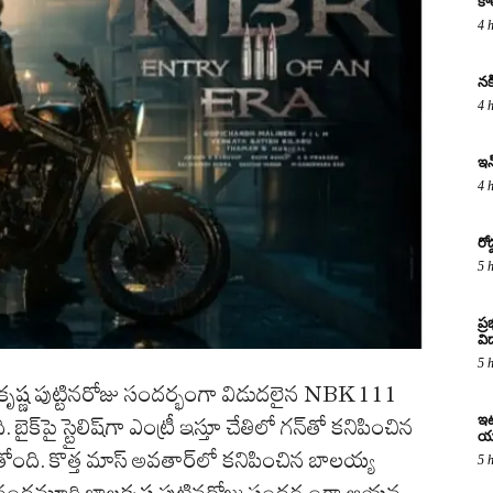
కా
4 
నక
4 
ఇన
4 
రో
5 
ప్
విద
5 
ష్ణ పుట్టినరోజు సందర్భంగా విడుదలైన NBK111
ఇటు
. బైక్‌పై స్టైలిష్‌గా ఎంట్రీ ఇస్తూ చేతిలో గన్‌తో కనిపించిన
య
ంది. కొత్త మాస్ అవతార్‌లో కనిపించిన బాలయ్య
5 