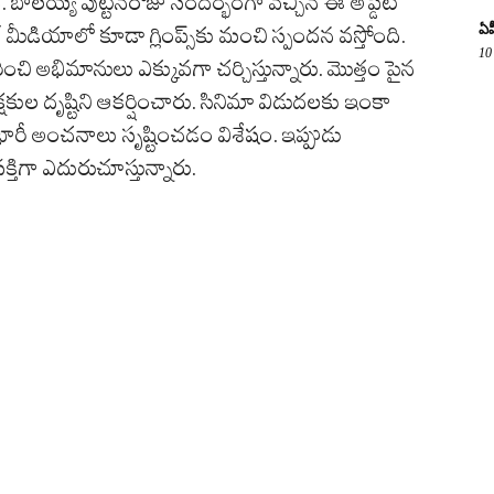
. బాలయ్య పుట్టినరోజు సందర్భంగా వచ్చిన ఈ అప్డేట్
ఏప
 మీడియాలో కూడా గ్లింప్స్‌కు మంచి స్పందన వస్తోంది.
10
గురించి అభిమానులు ఎక్కువగా చర్చిస్తున్నారు. మొత్తం పైన
క్షకుల దృష్టిని ఆకర్షించారు. సినిమా విడుదలకు ఇంకా
ారీ అంచనాలు సృష్టించడం విశేషం. ఇప్పుడు
తిగా ఎదురుచూస్తున్నారు.