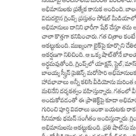
సినిమాపై అంచనాలను మరింత పెంచేశారు. 
అభిమానులకు ప్రత్యేక కానుక అందింది. బాల
విడుదలైన గ్లింప్స్ ప్రస్తుతం సోషల్ మీడియా
అభిమానులు దానిని భారీగా షేర్ చేస్తూ తమ ఆనందా
చాలా కొత్తగా కనిపించారు. గత చిత్రాల కంటే
ఆకట్టుకుంది. ముఖ్యంగా బైక్‌పై కూర్చొని చేత
ఆకర్షణగా నిలిచింది. ఆ ఒక్క షాట్‌తోనే బా
అర్థమవుతోంది. గ్లింప్స్‌లో యాక్షన్, స్టైల్, మాస
బాలయ్య స్క్రీన్ ప్రెజెన్స్ మరోసారి అభిమ
హావభావాలు అన్నీ కలిసి వీడియోను మరింత ఆ
మలినేని దర్శకత్వం వహిస్తున్నారు. గతంలో వ
అందుకోవడంతో ఈ ప్రాజెక్ట్‌పై కూడా అభిమా
గురించి పూర్తి వివరాలు ఇంకా బయటకు రాకపోయి
సినిమాకు థమన్ సంగీతం అందిస్తున్నారు. గ్లింప్
అభిమానులను ఆకట్టుకుంది. ప్రతి షాట్‌ను