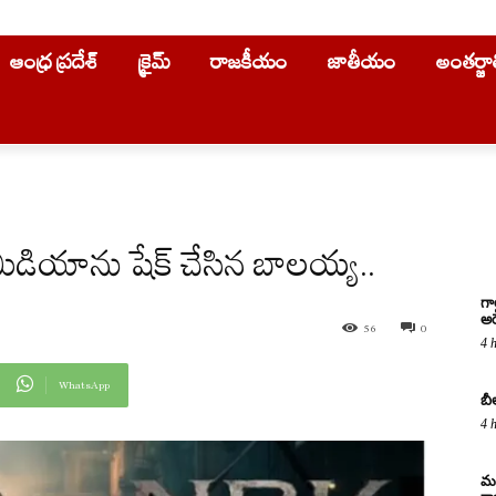
ఆంధ్ర ప్రదేశ్
క్రైమ్
రాజకీయం
జాతీయం
అంతర్జ
 మీడియాను షేక్ చేసిన బాలయ్య..
గా
అరె
56
0
4 
WhatsApp
బీ
4 
మద