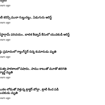
ల్పులు
hours ago
ిలీ కరెన్సీ ముఠా గుట్టురట్టు.. ఏడుగురు అరెస్ట్
hours ago
్‌స్టాగ్రామ్ పరిచయం.. బాలిక కిడ్నాప్ కేసులో యువకుడి అరెస్ట్
hours ago
డ్డు ప్రమాదంలో గ్యాంగ్‌స్టర్ చిన్న కుమారుడు మృతి
hours ago
రభుత్వ పాఠశాలలో విషాదం.. పాము కాటుతో మూడో తరగతి
్యార్థి మృతి
hours ago
కల లోడుతో వెళ్తున్న ట్రాక్టర్ బోల్తా.. ట్రాలీ కింద పడి
ువకుడు మృతి
hours ago