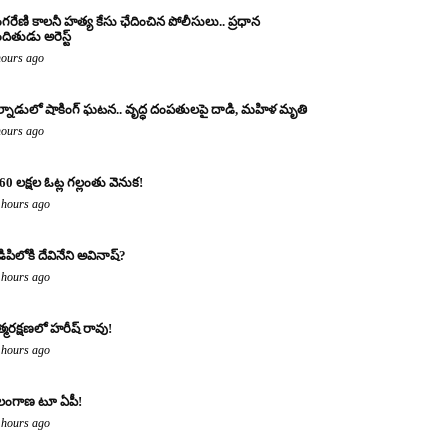
ంగరేణి కాలనీ హత్య కేసు ఛేదించిన పోలీసులు.. ప్రధాన
ందితుడు అరెస్ట్
hours ago
్నాడులో షాకింగ్ ఘటన.. వృద్ధ దంపతులపై దాడి, మహిళ మృతి
hours ago
60 లక్షల ఓట్ల గల్లంతు వెనుక!
 hours ago
డిపిలోకి దేవినేని అవినాష్?
 hours ago
్మరక్షణలో హరీష్ రావు!
 hours ago
లంగాణ టూ ఏపీ!
 hours ago