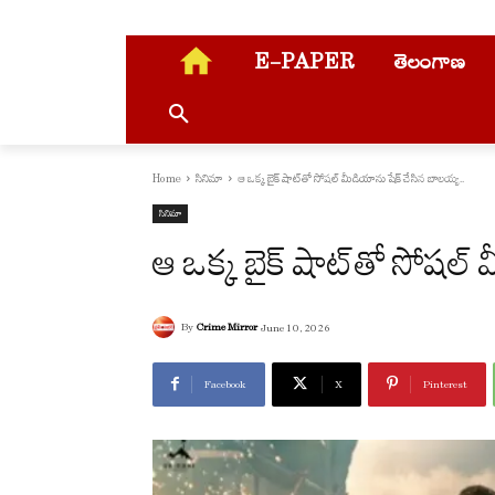
E-PAPER
తెలంగాణ
Home
సినిమా
ఆ ఒక్క బైక్ షాట్‌తో సోషల్ మీడియాను షేక్ చేసిన బాలయ్య..
సినిమా
ఆ ఒక్క బైక్ షాట్‌తో సోషల్
By
Crime Mirror
June 10, 2026
Facebook
X
Pinterest