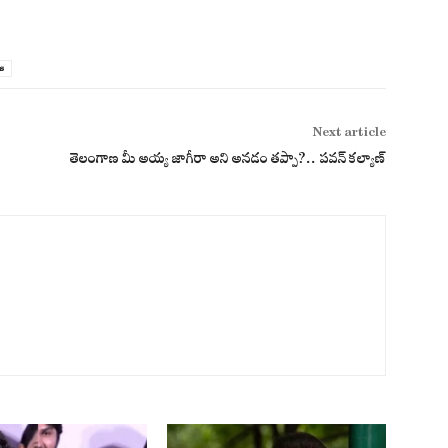
s
Next article
తెలంగాణ మీ అయ్య జాగీరా అని అనడం తప్పా?.. పవన్‌ కల్యాణ్‌