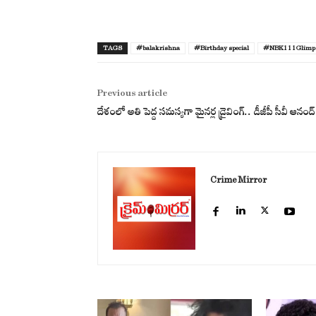
TAGS
#balakrishna
#Birthday special
#NBK111Glimp
Previous article
దేశంలో అతి పెద్ద సమస్యగా మైనర్ల డ్రైవింగ్.. డీజీపీ సీవీ ఆనంద్
Crime Mirror