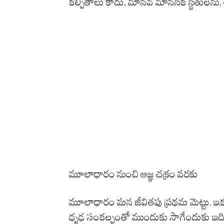
కల్పితాలు కాదు, మానవ మానసిక స్థితులను, ఆధ్
మూలాధారం నుంచి ఆజ్ఞ చక్రం వరకు
మూలాధారం మన జీవితపు ప్రథమ మెట్టు. ఇక్
ధృఢ సంకల్పంతో ముందుకు సాగేందుకు ఇది 