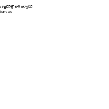
ీ క్యాబినెట్లో భారీ ఉద్వాసన!
 hours ago