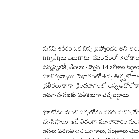
మనిషి శరీరం ఒక చిన్న బ్రహ్మాండం అని, 
తత్వవేత్తలు చెబుతారు. ప్రపంచంలో 3 లోకా
ఉన్నప్పటికీ, వేదాలు చెప్పిన 14 లోకాల సిద
సూచిస్తున్నాయి. పైభాగంలో ఉన్న ఊర్ధ్వలోకాలు
ప్రతీకలు కాగా, క్రిందభాగంలో ఉన్న అధో
అవగాహనలకు ప్రతీకలుగా చెప్పబడ్డాయి.
భూలోకం నుంచి సత్యలోకం వరకు మనిషి చేరు
చూపిస్తాయి. అదే విధంగా మూలాధారం నుంచి
అసలు పరిణతి అని యోగాలు, తంత్రాలు చెబ