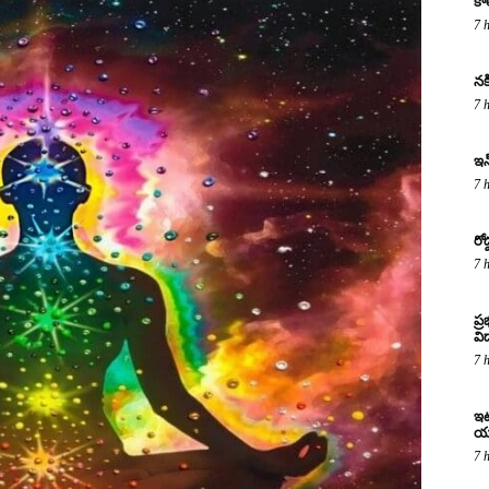
కా
7 
నక
7 
ఇన
7 
రో
7 
ప్
విద
7 
ఇటు
య
7 