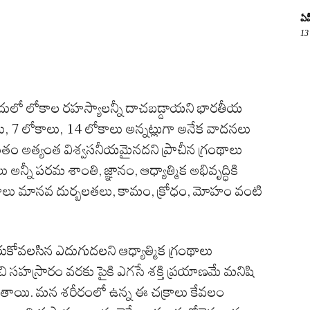
ఏప
13
అందులో లోకాల రహస్యాలన్నీ దాచబడ్డాయని భారతీయ
లు, 7 లోకాలు, 14 లోకాలు అన్నట్లుగా అనేక వాదనలు
్ధాంతం అత్యంత విశ్వసనీయమైనదని ప్రాచీన గ్రంథాలు
 అన్నీ పరమ శాంతి, జ్ఞానం, ఆధ్యాత్మిక అభివృద్ధికి
లోకాలు మానవ దుర్బలతలు, కామం, క్రోధం, మోహం వంటి
కోవలసిన ఎదుగుదలని ఆధ్యాత్మిక గ్రంథాలు
 సహస్రారం వరకు పైకి ఎగసే శక్తి ప్రయాణమే మనిషి
ుతాయి. మన శరీరంలో ఉన్న ఈ చక్రాలు కేవలం