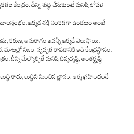
ల కేంద్రం. దీన్ని శుద్ధి చేసుకుంటే మనిషి లోపలి
ికి మూలస్తంభం. ఇక్కడ శక్తి నిలకడగా ఉండటం అంటే
, కరుణ, అనురాగం ఇవన్నీ ఇక్కడే వెలుస్తాయి.
తీక. మాటల్లో నిజం, స్వచ్ఛత రావడానికి ఇది కేంద్రస్థానం.
దీన్ని మేల్కొల్పితే మనిషి దివ్యదృష్టి, అంతర్దృష్టి
్ధి కాదు, బుద్ధిని మించిన జ్ఞానం. ఆత్మ గ్రహించబడే