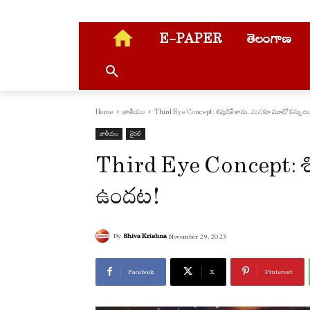
E-PAPER
తెలంగాణ
Home
జాతీయం
Third Eye Concept: శివుడికే కాదు.. మనకూ మూడో కన్ను 
జాతీయం
వైరల్
Third Eye Concept: శివ
ఉందట!
By
Shiva Krishna
November 29, 2025
Facebook
X
Pinterest