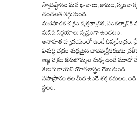
స్వాధిష్టానం మన భావాలు, కామం, సృజనాత్మకత
చంచలత తగ్గుతుంది.
మణిపూరక చక్రం వ్యక్తిత్వానికి, సంకల్పాన
మనిషి నిర్ణయాలు స్పష్టంగా ఉండటం.
అనాహత హృదయంలో ఉండే దివ్యకేంద్రం. ప్రేమ
విశుద్ధి చక్రం శుద్ధమైన భావవ్యక్తీకరణకు ప్ర
ఆజ్ఞ చక్రం కనుబొమ్మల మధ్య ఉండే మూడో నేత్రం. 
కలుగుతాయని యోగశాస్త్రం చెబుతుంది.
సహస్రారం తల మీద ఉండే శక్తి కమలం. ఇది బుద
స్థలం.