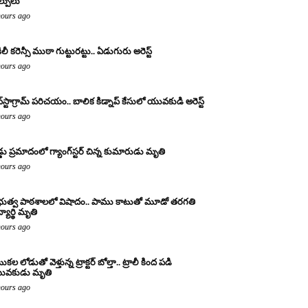
ల్పులు
hours ago
ిలీ కరెన్సీ ముఠా గుట్టురట్టు.. ఏడుగురు అరెస్ట్
hours ago
్‌స్టాగ్రామ్ పరిచయం.. బాలిక కిడ్నాప్ కేసులో యువకుడి అరెస్ట్
hours ago
డ్డు ప్రమాదంలో గ్యాంగ్‌స్టర్ చిన్న కుమారుడు మృతి
hours ago
రభుత్వ పాఠశాలలో విషాదం.. పాము కాటుతో మూడో తరగతి
్యార్థి మృతి
hours ago
కల లోడుతో వెళ్తున్న ట్రాక్టర్ బోల్తా.. ట్రాలీ కింద పడి
ువకుడు మృతి
hours ago