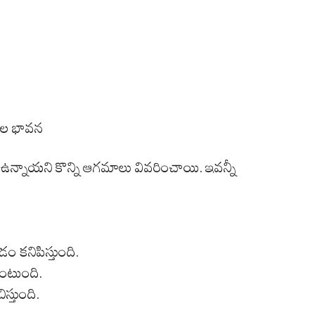
ాల భావన
ఉన్నాయని కొన్ని ఆగమాలు వివరించాయి. ఇవన్నీ
కనిపిస్తుంది.
ంటుంది.
స్తుంది.