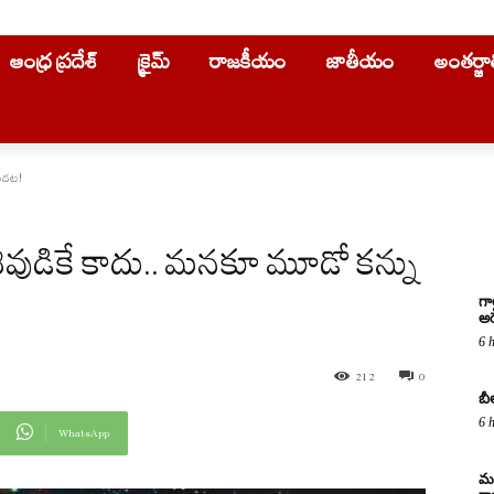
ఆంధ్ర ప్రదేశ్
క్రైమ్
రాజకీయం
జాతీయం
అంతర్జ
ఉందట!
ుడికే కాదు.. మనకూ మూడో కన్ను
గా
అరె
6 
212
0
బీ
6 
WhatsApp
మద