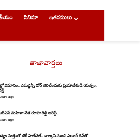
ాతీయం
సినిమా
ఇతరములు
తాజావార్తలు
ల్లో విమానం.. ఎమర్జెన్సీ డోర్ తెరిచేందుకు ప్రయాణికుడి యత్నం,
స్ట్
hours ago
ఆర్ఎస్ మహిళా నేత రూపా రెడ్డి అరెస్ట్..
hours ago
్యం మత్తులో టెకీ హల్‌చల్.. బాల్కనీ నుంచి ఎయిర్ గన్‌తో