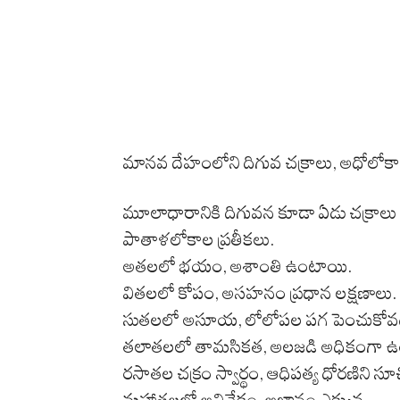
మానవ దేహంలోని దిగువ చక్రాలు, అధోలోక
మూలాధారానికి దిగువన కూడా ఏడు చక్రాలు 
పాతాళలోకాల ప్రతీకలు.
అతలలో భయం, అశాంతి ఉంటాయి.
వితలలో కోపం, అసహనం ప్రధాన లక్షణాలు.
సుతలలో అసూయ, లోలోపల పగ పెంచుకోవడం 
తలాతలలో తామసికత, అలజడి అధికంగా ఉ
రసాతల చక్రం స్వార్థం, ఆధిపత్య ధోరణిని సూచి
మహాతలలో అవివేకం, అజ్ఞానం ఎక్కువ.