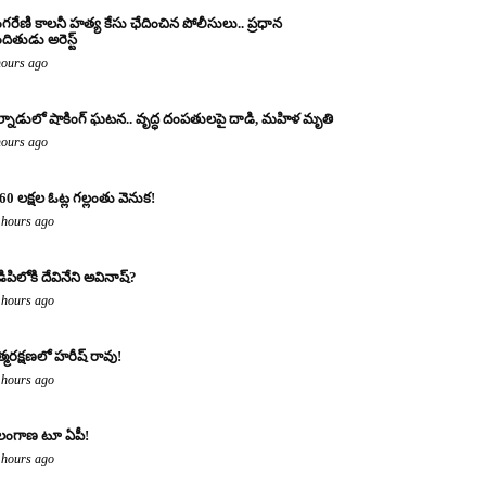
ంగరేణి కాలనీ హత్య కేసు ఛేదించిన పోలీసులు.. ప్రధాన
ందితుడు అరెస్ట్
hours ago
్నాడులో షాకింగ్ ఘటన.. వృద్ధ దంపతులపై దాడి, మహిళ మృతి
hours ago
60 లక్షల ఓట్ల గల్లంతు వెనుక!
 hours ago
డిపిలోకి దేవినేని అవినాష్?
 hours ago
్మరక్షణలో హరీష్ రావు!
 hours ago
లంగాణ టూ ఏపీ!
 hours ago