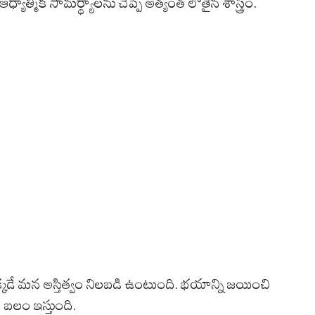
యాత్మిక సామర్థ్యాలను చెప్పే అత్యంత లోతైన శాస్త్రం.
కడే మన అస్తిత్వం నిలబడి ఉంటుంది. భయాన్ని జయించి
బలం ఇస్తుంది.