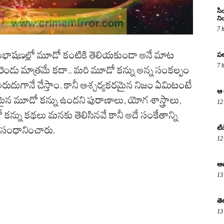
సి
ని
7 
ాషణల్లో మూడో కంటికి తెలియకుండా అనే మాట
పల
7 
ెండు మాత్రమే కదా.. మరి మూడో కన్ను అన్న సంకల్పం
అరుదుగానే చేస్తాం. కానీ ఆశ్చర్యకరమైన నిజం ఏమిటంటే
ఆ 
మైన మూడో కన్ను ఉందని పురాణాలు, యోగ శాస్త్రాలు,
12
కన్ను కథలు మనకు తెలిసినవే కానీ అదే సంకేతాన్ని
టి
ుసంధానించారు.
12
ఆత
13
తె
13