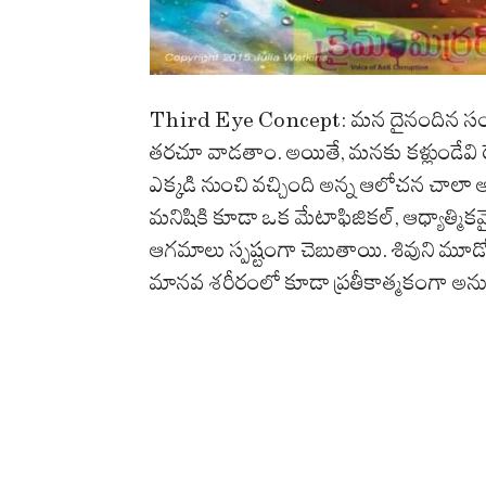
Third Eye Concept: మన దైనందిన సంభ
తరచూ వాడతాం. అయితే, మనకు కళ్లుండేవి ర
ఎక్కడి నుంచి వచ్చింది అన్న ఆలోచన చాలా 
మనిషికి కూడా ఒక మేటాఫిజికల్, ఆధ్యాత్మిక
ఆగమాలు స్పష్టంగా చెబుతాయి. శివుని మూడో 
మానవ శరీరంలో కూడా ప్రతీకాత్మకంగా అన