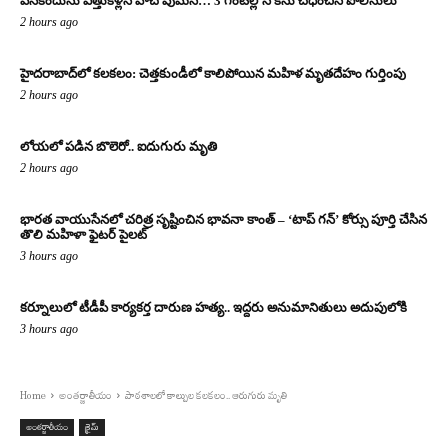
పసికందును ఎత్తుకెళ్లిన వాచ్ వుమెన్… 3 గంటల్లోనే కేసు చేధించిన పోలీసులు
2 hours ago
హైదరాబాద్‌లో కలకలం: చెత్తకుండీలో కాలిపోయిన మహిళ మృతదేహం గుర్తింపు
2 hours ago
లోయలో పడిన బొలెరో.. ఐదుగురు మృతి
2 hours ago
భారత వాయుసేనలో చరిత్ర సృష్టించిన భావనా కాంత్ – ‘టాప్ గన్’ కోర్సు పూర్తి చేసిన
తొలి మహిళా ఫైటర్ పైలట్
3 hours ago
కర్నూలులో టీడీపీ కార్యకర్త దారుణ హత్య.. ఇద్దరు అనుమానితులు అదుపులోకి
3 hours ago