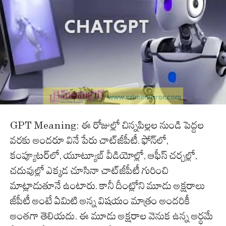
GPT Meaning: ఈ రోజుల్లో చిన్నపిల్లల నుండి పెద్దల
వరకు అందరూ వినే పేరు చాట్‌జీపీటీ. ఫోన్‌లో,
కంప్యూటర్‌లో, యూట్యూబ్ వీడియోల్లో, ఆఫీస్ చర్చల్లో,
చదువుల్లో ఎక్కడ చూసినా చాట్‌జీపీటీ గురించి
మాట్లాడుతూనే ఉంటారు. కానీ దీంట్లోని మూడు అక్షరాలు
జీపీటీ అంటే ఏమిటి అన్న విషయం మాత్రం అందరికీ
అంతగా తెలియదు. ఈ మూడు అక్షరాల వెనుక ఉన్న అర్థమే