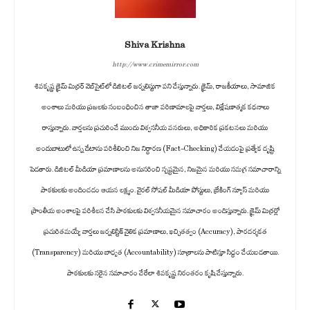
Shiva Krishna
http://www.crimemirror.com
శివకృష్ణ క్రైమ్ మిర్రర్ వెబ్‌సైట్‌లో డిజిటల్ జర్నలిస్టుగా పని చేస్తున్నారు. క్రైమ్, రాజకీయాలు, సామాజిక
అంశాలు మరియు ప్రజలకు సంబంధించిన తాజా పరిణామాలపై వార్తలు, విశ్లేషణాత్మక కథనాలు
రాస్తున్నారు. వార్తలను ప్రచురించే ముందు విశ్వసనీయ వనరులు, అధికారిక ప్రకటనలు మరియు
అందుబాటులో ఉన్న డేటాను పరిశీలించి నిజ నిర్ధారణ (Fact-Checking) చేయడంపై ప్రత్యేక దృష్టి
పెడతారు. డిజిటల్ మీడియా ప్రమాణాలను అనుసరించి స్పష్టమైన, నిజమైన మరియు సమగ్ర సమాచారాన్ని
పాఠకులకు అందించడం ఆయన లక్ష్యం. వైరల్ సోషల్ మీడియా పోస్టులు, బ్రేకింగ్ న్యూస్ మరియు
ప్రాంతీయ అంశాలపై పరిశీలన చేసి పాఠకులకు విశ్వసనీయమైన సమాచారం అందిస్తున్నారు. క్రైమ్ మిర్రర్లో
ప్రచురితమయ్యే వార్తలు జర్నలిస్టిక్ నైతిక ప్రమాణాలు, ఖచ్చితత్వం (Accuracy), పారదర్శకత
(Transparency) మరియు బాధ్యత (Accountability) సూత్రాలను పాటిస్తూ సిద్ధం చేయబడతాయి.
పాఠకులకు సరైన సమాచారం చేరేలా శివకృష్ణ నిరంతరం కృషి చేస్తున్నారు.