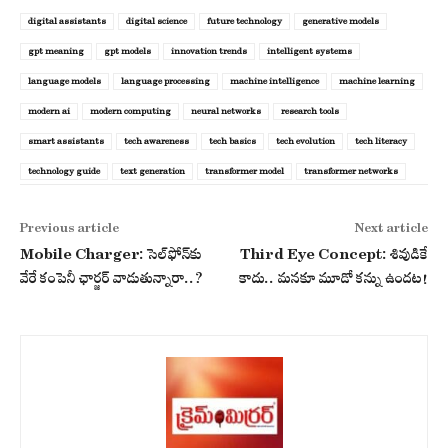
digital assistants
digital science
future technology
generative models
gpt meaning
gpt models
innovation trends
intelligent systems
language models
language processing
machine intelligence
machine learning
modern ai
modern computing
neural networks
research tools
smart assistants
tech awareness
tech basics
tech evolution
tech literacy
technology guide
text generation
transformer model
transformer networks
Previous article
Next article
Mobile Charger: సెల్‌ఫోన్‌కు
Third Eye Concept: శివుడికే
వేరే కంపెనీ ఛార్జర్ వాడుతున్నారా..?
కాదు.. మనకూ మూడో కన్ను ఉందట!