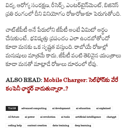
విద్య, ఆరోగ్య సంరక్షణ, రీసెర్చ్, ఎంటర్‌టైన్‌మెంట్, బిజినెస్
ప్రతి రంగంలో దీని వినియోగం రోజురోజుకూ పెరుగుతోంది.
చాట్‌జీపీటీ అనే పేరులోని జీపీటీ అంటే ఏమిటో అర్థం
చేసుకుంటే.. భవిష్యత్తు ప్రపంచం ఎలా ఉండబోతోందో
కూడా మనకు ఒక స్పష్టత వస్తుంది. రాబోయే రోజుల్లో
మనుషులు మాత్రమే కాదు, జీపీటీ వంటి తెలివైన యంత్రాలు
కూడా మనతో మాట్లాడే రోజులు దూరంలో లేవు.
ALSO READ:
Mobile Charger: సెల్‌ఫోన్‌కు వేరే
కంపెనీ ఛార్జర్ వాడుతున్నారా..?
TAGS
advanced computing
ai development
ai education
ai explained
AI future
ai power
ai revolution
ai tools
artificial intelligence
chatgpt
coding help
content creation
data training
deep learning