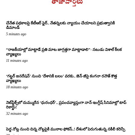
తాజావార్తలు
చేనేత పథకాలపై కేటీఆర్ ఫైర్.. నేతన్నలకు న్యాయం చేయాలని ప్రభుత్వానికి
డిమాండ్
5 minutes ago
“రాజకీయాల్లో మాట్లాడే ప్రతి మాట జాగ్రత్తగా మాట్లాడాలి”- నటుడు విశాల్ కీలక
వ్యాఖ్యలు
11 minutes ago
‘గట్టర్ జనరేషన్’ నుంచి ‘దేశానికి బలం’ వరకు.. జెన్-జీపై కంగనా రనౌత్ కొత్త
వ్యాఖ్యలు
18 minutes ago
నెట్‌ఫ్లిక్స్‌లో దుమ్మురేన ‘ధురంధర్’.. ప్రపంచవ్యాప్తంగా నాన్-ఇంగ్లీష్ సినిమాల్లో టాప్
రికార్డు!
32 minutes ago
పెద్ద నోట్ల నుంచి చిన్న నోట్లపైకి ముఠాల ఫోకస్..! దేశంలో పెరుగుతున్న నకిలీ కరెన్సీ