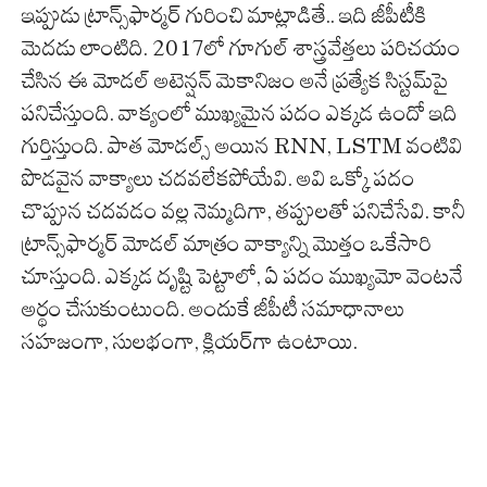
ఇప్పుడు ట్రాన్స్‌ఫార్మర్ గురించి మాట్లాడితే.. ఇది జీపీటీకి
మెదడు లాంటిది. 2017లో గూగుల్ శాస్త్రవేత్తలు పరిచయం
చేసిన ఈ మోడల్ అటెన్షన్ మెకానిజం అనే ప్రత్యేక సిస్టమ్‌పై
పనిచేస్తుంది. వాక్యంలో ముఖ్యమైన పదం ఎక్కడ ఉందో ఇది
గుర్తిస్తుంది. పాత మోడల్స్ అయిన RNN, LSTM వంటివి
పొడవైన వాక్యాలు చదవలేకపోయేవి. అవి ఒక్కో పదం
చొప్పున చదవడం వల్ల నెమ్మదిగా, తప్పులతో పనిచేసేవి. కానీ
ట్రాన్స్‌ఫార్మర్ మోడల్ మాత్రం వాక్యాన్ని మొత్తం ఒకేసారి
చూస్తుంది. ఎక్కడ దృష్టి పెట్టాలో, ఏ పదం ముఖ్యమో వెంటనే
అర్థం చేసుకుంటుంది. అందుకే జీపీటీ సమాధానాలు
సహజంగా, సులభంగా, క్లియర్‌గా ఉంటాయి.