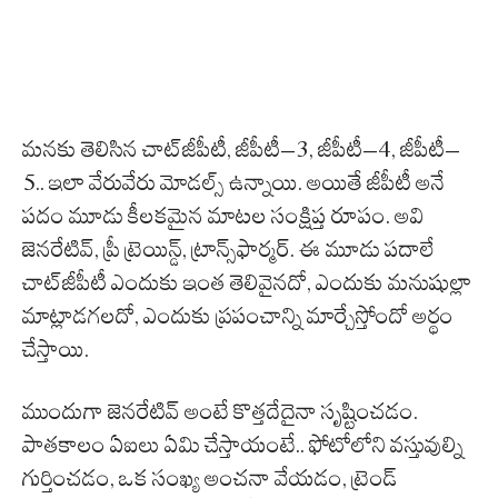
మనకు తెలిసిన చాట్‌జీపీటీ, జీపీటీ–3, జీపీటీ–4, జీపీటీ–
5.. ఇలా వేరువేరు మోడల్స్ ఉన్నాయి. అయితే జీపీటీ అనే
పదం మూడు కీలకమైన మాటల సంక్షిప్త రూపం. అవి
జెనరేటివ్, ప్రీ ట్రెయిన్డ్, ట్రాన్స్‌ఫార్మర్. ఈ మూడు పదాలే
చాట్‌జీపీటీ ఎందుకు ఇంత తెలివైనదో, ఎందుకు మనుషుల్లా
మాట్లాడగలదో, ఎందుకు ప్రపంచాన్ని మార్చేస్తోందో అర్థం
చేస్తాయి.
ముందుగా జెనరేటివ్ అంటే కొత్తదేదైనా సృష్టించడం.
పాతకాలం ఏఐలు ఏమి చేస్తాయంటే.. ఫోటోలోని వస్తువుల్ని
గుర్తించడం, ఒక సంఖ్య అంచనా వేయడం, ట్రెండ్