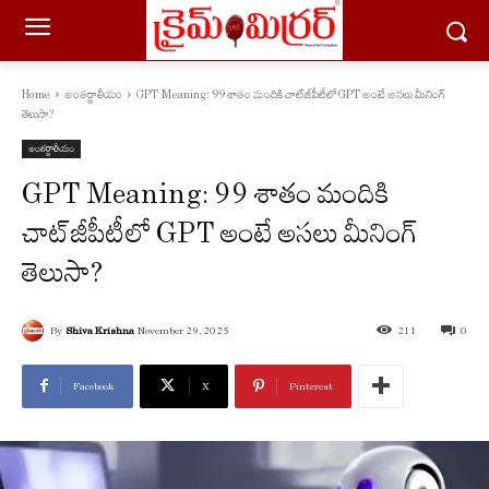
Home
అంతర్జాతీయం
GPT Meaning: 99 శాతం మందికి చాట్‌జీపీటీలో GPT అంటే అసలు మీనింగ్
తెలుసా?
అంతర్జాతీయం
GPT Meaning: 99 శాతం మందికి
చాట్‌జీపీటీలో GPT అంటే అసలు మీనింగ్
తెలుసా?
By
Shiva Krishna
November 29, 2025
211
0
Facebook
X
Pinterest