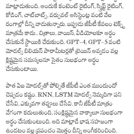
మాట్లాడుతుంది. అందుకే కంటెంట్ రైటింగ్, స్క్రిప్ట్ రైటింగ్,
కోడింగ్, చాట్‌బాట్స్, వర్చువల్ అసిస్టెంట్ల వంటి వేల
రంగాల్లో దీన్ని వాడుతున్నారు. ఇప్పుడు జీపీటీ కేవలం టెక్స్ట్
మాత్రమే కాదు.. చిత్రాలు, వాయిస్, వీడియోలకూ అర్థం
చేసుకునే స్థాయికి చేరుకుంది. GPT-4, GPT-5 వంటి
మోడల్స్ బిలియన్ పారామీటర్లతో ట్రెయిన్ అవ్వడం వల్ల
క్లిష్టమైన సమస్యలనూ సైతం సులభంగా అర్థం
చేసుకుంటాయి.
పాత ఏఐ మోడల్స్‌తో పోల్చితే జీపీటీ ఎంత ముందుందో
చెప్పడం కష్టం. RNN, LSTM మోడల్స్ నెమ్మదిగా పని
చేసేవి, ఎక్కువగా తప్పులు చేసేవి. కానీ జీపీటీ మాత్రం
వేగంగా కదులుతుంది, సంక్లిష్టమైన వాక్యాలూ సులభంగా
అర్థం చేసుకుంటుంది. అది మాట్లాడే భాష సహజంగా
ఉండటం వల్ల ప్రపంచం మొత్తం దీన్ని అంగీకరించింది.