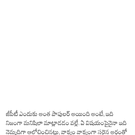
జీపీటీ ఎందుకు అంత పాపులర్ అయింది అంటే, ఇది
నిజంగా మనిషిలా మాట్లాడడం వల్లే. ఏ విషయంపైనైనా ఇది
నెమ్మదిగా ఆలోచించినట్టు, వాక్యం వాక్యంగా సరైన అర్థంతో