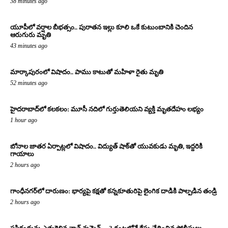
38 minutes ago
యూపీలో వర్షాల బీభత్సం.. పురాతన ఇల్లు కూలి ఒకే కుటుంబానికి చెందిన
ఆరుగురు మృతి
43 minutes ago
మార్కాపురంలో విషాదం.. పాము కాటుతో మహిళా రైతు మృతి
52 minutes ago
హైదరాబాద్‌లో కలకలం: మూసీ నదిలో గుర్తుతెలియని వ్యక్తి మృతదేహం లభ్యం
1 hour ago
బోనాల జాతర ఏర్పాట్లలో విషాదం.. విద్యుత్ షాక్‌తో యువకుడు మృతి, ఇద్దరికి
గాయాలు
2 hours ago
గాంధీనగర్‌లో దారుణం: భార్యపై కక్షతో కన్నకూతురిపై లైంగిక దాడికి పాల్పడిన తండ్రి
2 hours ago