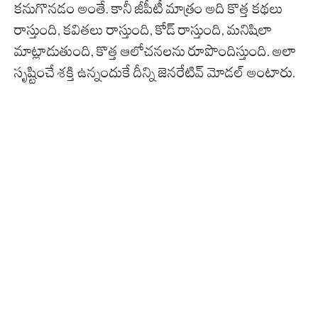
కనుగొనడం అంతే. కానీ జీపీటీ మాత్రం అది కొత్త కథలు
రాస్తుంది, కవితలు రాస్తుంది, కోడ్ రాస్తుంది, మనిషిలా
మాట్లాడుతుంది, కొత్త ఆలోచనలను రూపొందిస్తుంది. అలా
సృష్టించే శక్తి ఉన్నందుకే దీన్ని జెనరేటివ్ మోడల్ అంటారు.