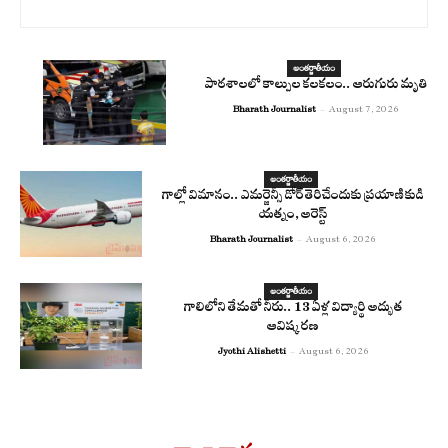
అంతర్జాతీయం
పాఠశాలలో కాల్పుల కలకలం.. ఆరుగురు మృతి
Bharath Journalist
-
August 7, 2026
అంతర్జాతీయం
గాల్లో విమానం.. ఎమర్జెన్సీ డోర్ తెరిచేందుకు ప్రయాణికుడి
యత్నం, అరెస్ట్
Bharath Journalist
-
August 6, 2026
అంతర్జాతీయం
గాలిలోని తేమతో నీరు.. 13 ఏళ్ల విద్యార్థి అద్భుత
ఆవిష్కరణ
Jyothi Alishetti
-
August 6, 2026