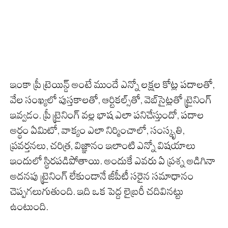
ఇంకా ప్రీ ట్రెయిన్డ్ అంటే ముందే ఎన్నో లక్షల కోట్ల పదాలతో,
వేల సంఖ్యలో పుస్తకాలతో, ఆర్టికల్స్‌తో, వెబ్‌సైట్లతో ట్రైనింగ్
ఇవ్వడం. ప్రీ ట్రైనింగ్ వల్ల భాష ఎలా పనిచేస్తుందో, పదాల
అర్థం ఏమిటో, వాక్యం ఎలా నిర్మించాలో, సంస్కృతి,
ప్రవర్తనలు, చరిత్ర, విజ్ఞానం ఇలాంటి ఎన్నో విషయాలు
ఇందులో స్థిరపడిపోతాయి. అందుకే ఎవరు ఏ ప్రశ్న అడిగినా
అదనపు ట్రైనింగ్ లేకుండానే జీపీటీ సరైన సమాధానం
చెప్పగలుగుతుంది. ఇది ఒక పెద్ద లైబ్రరీ చదివినట్టు
ఉంటుంది.