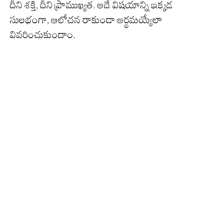
దీని శక్తి, దీని ప్రాముఖ్యత. అదే విషయాన్ని ఇక్కడ
సులభంగా, ఆలోచన రాకుండా అర్థమయ్యేలా
వివరించుకుందాం.