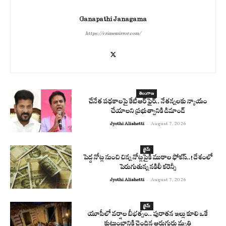
Ganapathi Janagama
https://crimemirror.com/
తెలంగాణ
చేనేత పథకాలపై కేటీఆర్ ఫైర్.. నేతన్నలకు న్యాయం
చేయాలని ప్రభుత్వానికి డిమాండ్
Jyothi Alishetti
-
August 7, 2026
క్రైమ్
పెద్ద నోట్ల నుంచి చిన్న నోట్లపైకి ముఠాల ఫోకస్..! దేశంలో
పెరుగుతున్న నకిలీ కరెన్సీ
Jyothi Alishetti
-
August 7, 2026
క్రైమ్
యూపీలో వర్షాల బీభత్సం.. పురాతన ఇల్లు కూలి ఒకే
కుటుంబానికి చెందిన ఆరుగురు మృతి