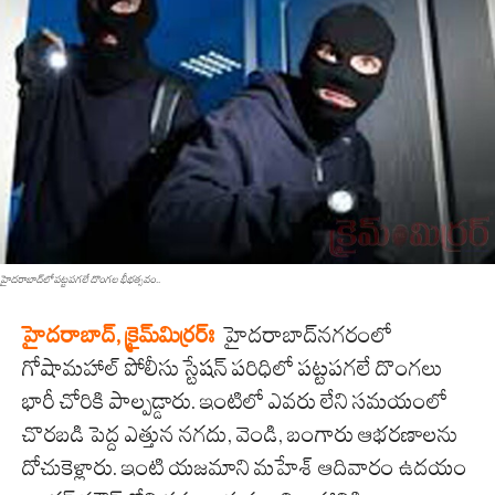
హైద‌రాబాద్‌లో ప‌ట్ట‌ప‌గ‌లే దొంగ‌ల భీభ‌త్స‌వం..
హైద‌రాబాద్‌, క్రైమ్‌మిర్ర‌ర్ః
హైద‌రాబాద్‌న‌గ‌రంలో
గోషామ‌హాల్ పోలీసు స్టేష‌న్ ప‌రిధిలో ప‌ట్ట‌ప‌గ‌లే దొంగ‌లు
భారీ చోరికి పాల్ప‌డ్డారు. ఇంటిలో ఎవ‌రు లేని స‌మ‌యంలో
చొర‌బ‌డి పెద్ద ఎత్తున న‌గ‌దు, వెండి, బంగారు ఆభ‌ర‌ణాల‌ను
దోచుకెళ్లారు. ఇంటి యజమాని మహేశ్ ఆదివారం ఉదయం