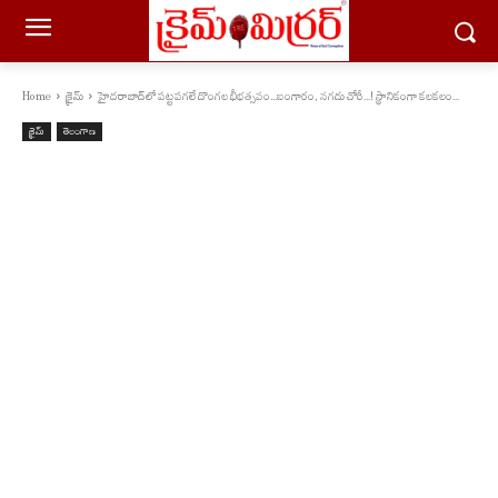
Home
క్రైమ్
హైద‌రాబాద్‌లో ప‌ట్ట‌ప‌గ‌లే దొంగ‌ల భీభ‌త్స‌వం...బంగారం, న‌గ‌దు చోరీ...! స్థానికంగా క‌ల‌క‌లం...
క్రైమ్
తెలంగాణ