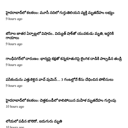
హైదరాబాద్‌లో కలకలం: మూసీ నదిలో గుర్తుతెలియని వ్యక్తి మృతదేహం లభ్యం
9 hours ago
బోనాల జాతర ఏర్పాట్లలో విషాదం.. విద్యుత్ షాక్‌తో యువకుడు మృతి, ఇద్దరికి
గాయాలు
9 hours ago
గాంధీనగర్‌లో దారుణం: భార్యపై కక్షతో కన్నకూతురిపై లైంగిక దాడికి పాల్పడిన తండ్రి
9 hours ago
పసికందును ఎత్తుకెళ్లిన వాచ్ వుమెన్… 3 గంటల్లోనే కేసు చేధించిన పోలీసులు
9 hours ago
హైదరాబాద్‌లో కలకలం: చెత్తకుండీలో కాలిపోయిన మహిళ మృతదేహం గుర్తింపు
10 hours ago
లోయలో పడిన బొలెరో.. ఐదుగురు మృతి
10 hours ago