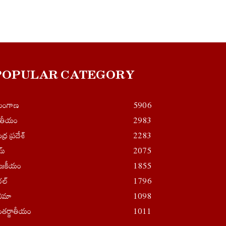
POPULAR CATEGORY
ెలంగాణ
5906
ాతీయం
2983
ధ్ర ప్రదేశ్
2283
ైమ్
2075
ాజకీయం
1855
రల్
1796
నిమా
1098
తర్జాతీయం
1011