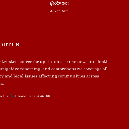
ప్రయాణం!
June 20, 2026
OUT US
 trusted source for up-to-date crime news, in-depth
stigative reporting, and comprehensive coverage of
ty and legal issues affecting communities across
a.
ct us:
Phone: 093934 46188