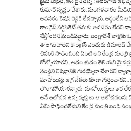
క్రైమ్ మిర్రర్, ఆన్ లైన్ డెస్క్ : తెలంగాణ అభ
కుమార్ స్పష్టం చేశారు. మంగళవారం మీడియాతో
అవసరం కిషన్ రెడ్డికి లేదన్నారు. అర్థంలేన
కాంగ్రెస్ సర్టిఫికెట్ తమకు అవసరం లేదని వ
చేస్తోందని మండిపడ్డారు. బంగ్లాదేశ్ వాళ్లకు
తొలగించాలని కాంగ్రెస్ ఎందుకు డిమాండ్ చే
చివరికి సాధించింది ఏంటి అని కేంద్ర మంత్ర
కోల్పోయారని.. అభం శుభం తెలియని మైనర్లు 
సంస్థని నిషేధానికి గురయ్యేలా చేశారని వ్యా
మావోయిస్టు అగ్ర నేతలు కూడా గుర్తించారని.
లొంగిపోయారన్నారు. మావోయిస్టులు ఇక లేరన
అనే ఆలోచన ఉన్న వ్యక్తులు ఆ ఆలోచనలను వ
ఏమీ సాధించలేమని కేంద్ర మంత్రి బండి సంజయ