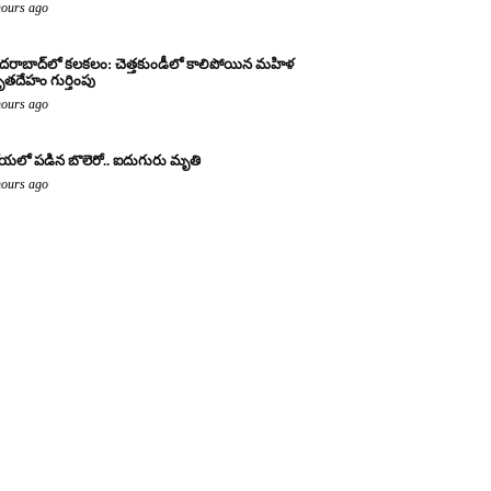
hours ago
దరాబాద్‌లో కలకలం: చెత్తకుండీలో కాలిపోయిన మహిళ
తదేహం గుర్తింపు
hours ago
యలో పడిన బొలెరో.. ఐదుగురు మృతి
hours ago