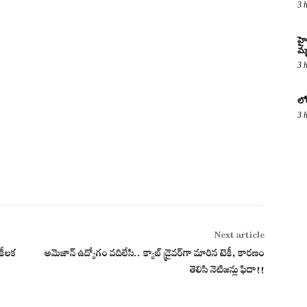
3 
హై
మృ
3 
లో
3 
Next article
కీలక
అమెజాన్ ఉద్యోగం వదిలేసి.. క్యాబ్ డ్రైవర్‌గా మారిన టెకీ, కారణం
తెలిసి నెటిజన్లు ఫిదా!!