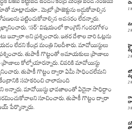
ివృద్ధికి బీజేపీ కట్టుబడి ఉందని కేంద్ర మంత్రి బండి సంజయ్
చె
 మాట్లాడుతూ.. మెట్రో ప్రాజెక్టును అడ్డుకోవాల్సిన
1 
ి ఆరోపణలను పట్టించుకోవాల్సిన అవసరం లేదన్నారు.
మా
్యాఖ్యానించారు. ‘సర్’ విషయంలో కాంగ్రెస్ గందరగోళం
2 
 ఓటు ఇవ్వాలా అని ప్రశ్నించారు. ఇతర దేశాల వారి ఓట్లను
యడం లేదని కేంద్ర మంత్రి నిలదీశారు. మావోయిస్టులు
హై
మ
ి ప్రశ్నించారు. తుపాకీ గొట్టంతో అమాయకులు ప్రాణాలు
2 
ప్రాణాలు కోల్పోయారన్నారు. చివరికి మావోయిస్టు
ఖ్యానించారు. తుపాకీ గొట్టం ద్వారా ఏమీ సాధించలేమని
బో
మృ
. కేంద్రానికి సహకరించి చాలామంది
2 
ి అన్నారు. మావోయిస్టు భావజాలంతో ఏదైనా సాధిద్దాం
ిరమించుకోవాలని సూచించారు. తుపాకీ గొట్టం ద్వారా
గా
దా
్ పేర్కొన్నారు.
3 
పస
పో