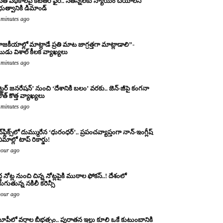
నేత పథకాలపై కేటీఆర్ ఫైర్.. నేతన్నలకు న్యాయం చేయాలని
రభుత్వానికి డిమాండ్
 minutes ago
ాజకీయాల్లో మాట్లాడే ప్రతి మాట జాగ్రత్తగా మాట్లాడాలి”-
ుడు విశాల్ కీలక వ్యాఖ్యలు
 minutes ago
ట్టర్ జనరేషన్’ నుంచి ‘దేశానికి బలం’ వరకు.. జెన్-జీపై కంగనా
ౌత్ కొత్త వ్యాఖ్యలు
 minutes ago
్‌ఫ్లిక్స్‌లో దుమ్మురేన ‘ధురంధర్’.. ప్రపంచవ్యాప్తంగా నాన్-ఇంగ్లీష్
ిమాల్లో టాప్ రికార్డు!
hour ago
ద్ద నోట్ల నుంచి చిన్న నోట్లపైకి ముఠాల ఫోకస్..! దేశంలో
రుగుతున్న నకిలీ కరెన్సీ
hour ago
పీలో వర్షాల బీభత్సం.. పురాతన ఇల్లు కూలి ఒకే కుటుంబానికి