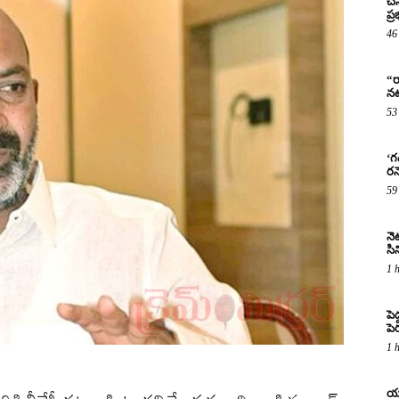
చే
ప్
46
“ర
నట
53
‘గ
రన
59
నెట
సిన
1 
పె
పె
1 
యూ