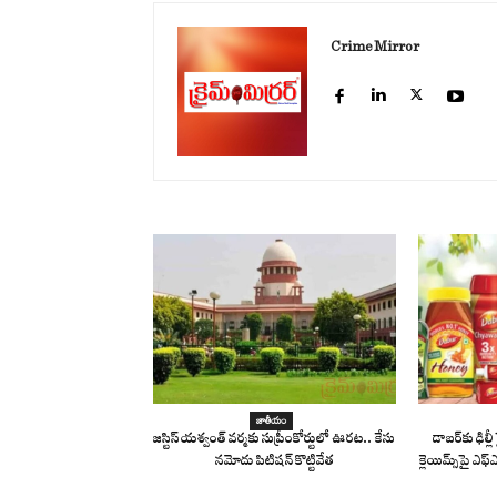
Crime Mirror
జాతీయం
జస్టిస్ యశ్వంత్ వర్మకు సుప్రీంకోర్టులో ఊరట.. కేసు
డాబర్‌కు ఢిల
నమోదు పిటిషన్ కొట్టివేత
క్లెయిమ్స్‌పై ఎఫ