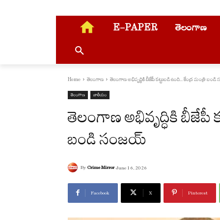
E-PAPER
తెలంగాణ
Home
తెలంగాణ
తెలంగాణ అభివృద్ధికి బీజేపీ కట్టుబడి ఉంది... కేంద్ర మంత్రి బండ
తెలంగాణ
జాతీయం
తెలంగాణ అభివృద్ధికి బీజేపీ
బండి సంజయ్
By
Crime Mirror
June 16, 2026
Facebook
X
Pinterest