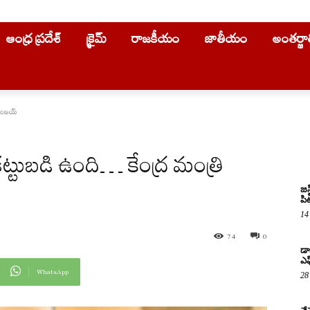
ఆంధ్ర ప్రదేశ్
క్రైమ్
రాజకీయం
జాతీయం
అంతర్జ
ి సంజయ్
 కట్టుబడి ఉంది… కేంద్ర మంత్రి
జస
పిట
14
74
0
డా
ఎఫ
WhatsApp
28