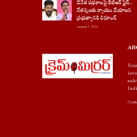
చేనేత పథకాలపై కేటీఆర్ ఫైర్..
నేతన్నలకు న్యాయం చేయాలని
ప్రభుత్వానికి డిమాండ్
August 7, 2026
AB
Your
inve
safe
Indi
Conta