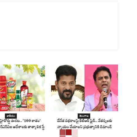
జాతీయం
తెలంగాణ
్లీ హైకోర్టు ఊరట.. ‘100 శాతం’
చేనేత పథకాలపై కేటీఆర్ ఫైర్.. నేతన్నలకు
్‌ఎస్‌ఎస్‌ఏఐ ఆదేశాలకు తాత్కాలిక స్టే
న్యాయం చేయాలని ప్రభుత్వానికి డిమాండ్