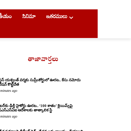
ాతీయం
సినిమా
ఇతరములు
తాజావార్తలు
్టిస్ యశ్వంత్ వర్మకు సుప్రీంకోర్టులో ఊరట.. కేసు నమోదు
ిషన్ కొట్టివేత
 minutes ago
బర్‌కు ఢిల్లీ హైకోర్టు ఊరట.. ‘100 శాతం’ క్లెయిమ్స్‌పై
్‌ఎస్‌ఎస్‌ఏఐ ఆదేశాలకు తాత్కాలిక స్టే
 minutes ago