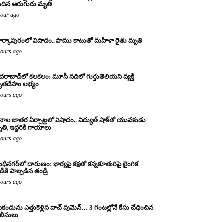
ందిన ఆరుగురు మృతి
hour ago
ర్కాపురంలో విషాదం.. పాము కాటుతో మహిళా రైతు మృతి
hours ago
దరాబాద్‌లో కలకలం: మూసీ నదిలో గుర్తుతెలియని వ్యక్తి
ృతదేహం లభ్యం
hours ago
నాల జాతర ఏర్పాట్లలో విషాదం.. విద్యుత్ షాక్‌తో యువకుడు
తి, ఇద్దరికి గాయాలు
hours ago
ంధీనగర్‌లో దారుణం: భార్యపై కక్షతో కన్నకూతురిపై లైంగిక
డికి పాల్పడిన తండ్రి
hours ago
ికందును ఎత్తుకెళ్లిన వాచ్ వుమెన్… 3 గంటల్లోనే కేసు చేధించిన
లీసులు