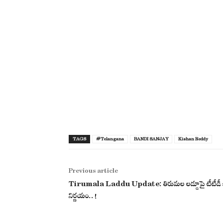
TAGS
#Telangana
BANDI SANJAY
Kishan Reddy
Previous article
Tirumala Laddu Update: తిరుమల లడ్డూపై టీటీడీ 
నిర్ణయం..!