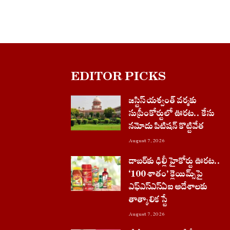
EDITOR PICKS
జస్టిస్ యశ్వంత్ వర్మకు
సుప్రీంకోర్టులో ఊరట.. కేసు
నమోదు పిటిషన్ కొట్టివేత
August 7, 2026
డాబర్‌కు ఢిల్లీ హైకోర్టు ఊరట..
‘100 శాతం’ క్లెయిమ్స్‌పై
ఎఫ్‌ఎస్‌ఎస్‌ఏఐ ఆదేశాలకు
తాత్కాలిక స్టే
August 7, 2026