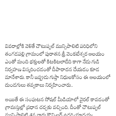
వివ‌రాల్లోకి వెళితే చౌటుప్ప‌ల్ మున్సిపాలిటి ప‌రిధిలోని
తంగ‌డ‌ప‌ల్లి గ్రామంలో పురాత‌న శ్రీ వెంక‌టేశ్వ‌ర ఆల‌యం
ఎంతో మంది భ‌క్తుల‌తో కిటకిటలా
డేది
కాగా నేడు గుడి
నిర్వ‌హ‌ణ విస్మ‌రించ‌డంతో దీపారాద‌న చేయ‌డం కూడ
మానేశారు.
కానీ
ఇప్పుడు
గుప్తా
నిధులకోసం
ఈ
ఆలయంలో
దుండగులు
తవ్వకాలు
నిర్వహించారు
..
అయితే
ఈ
సంఘటన
సోష‌ల్ మీడియాలో వైర‌ల్ కావ‌డంతో
గ్రామ‌స్తుల్లో ప్ర‌ధాన చ‌ర్చ‌కు వ‌చ్చింది. దీంతో చౌటుప్ప‌ల్
మున్సిపాలిటి 4వ వార్డు కౌన్సిల‌ర్ ఉద‌రి యాదయ్య