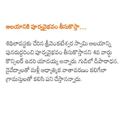
ఆల‌యానికి పూర్వ‌వైభ‌వం తీసుకొస్తా…
శిథిలావ‌స్థ‌కు చేరిన శ్రీ‌వెంక‌టేశ్వ‌ర స్వామి ఆల‌యాన్ని
పునరుద్ద‌రించి పూర్వ‌వైభ‌వం తీసుకొస్తాన‌ని 4వ వార్డు
కౌన్సిల‌ర్ ఉద‌రి యాద‌య్య అన్నారు. గుడిలో దీపారాధ‌న‌,
నైవేద్యాల‌తో మ‌ళ్లీ ఆధ్యాత్మిక వాతావ‌ర‌ణం క‌లిగేలా
గ్రామ‌స్తుల‌తో క‌లిసి ప‌ని చేస్తాన‌న్నారు.