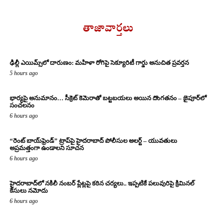
తాజావార్తలు
ఢిల్లీ ఎయిమ్స్‌లో దారుణం: మహిళా రోగిపై సెక్యూరిటీ గార్డు అనుచిత ప్రవర్తన
5 hours ago
భార్యపై అనుమానం… సీక్రెట్ కెమెరాతో బట్టబయలు అయిన దొంగతనం – జైపూర్‌లో
సంచలనం
6 hours ago
“రెంట్ బాయ్‌ఫ్రెండ్” ట్రాప్‌పై హైదరాబాద్ పోలీసుల అలర్ట్ – యువతులు
అప్రమత్తంగా ఉండాలని సూచన
6 hours ago
హైదరాబాద్‌లో నకిలీ నంబర్ ప్లేట్లపై కఠిన చర్యలు.. ఇప్పటికే పలువురిపై క్రిమినల్
కేసులు నమోదు
6 hours ago