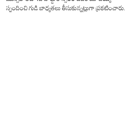
స్పందించి గుడి బాధ్య‌త‌లు తీసుకున్న‌ట్లుగా ప్ర‌క‌టించారు.