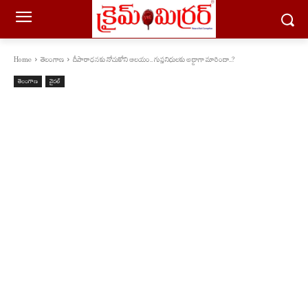
Home
తెలంగాణ
దీపారాధనకు నోచుకోని ఆల‌యం.. గుప్తనిధులకు అడ్డాగా మారిందా..?
తెలంగాణ
వైరల్