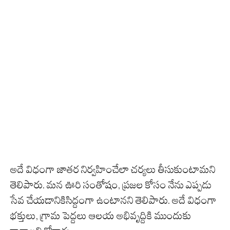
అదే విధంగా జాత‌ర నిర్వ‌హించేలా చ‌ర్య‌లు తీసుకుంటామ‌ని
తెలిపారు. మ‌న ఊరి సంతోషం, ప్ర‌జ‌ల కోసం నేను ఎప్ప‌డు
సేవ చేయ‌డానికిసిద్దంగా ఉంటాన‌ని తెలిపారు. అదే విధంగా
భ‌క్తులు, గ్రామ పెద్ద‌లు ఆల‌య అభివృద్దికి ముందుకు