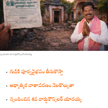
స్పందించిన 4వ వార్డుకౌన్సిల‌ర్ యాద‌య్య‌
గుడికి పూర్వ‌వైభ‌వం తీసుకొస్తా
ఆధ్యాత్మిక వాతావ‌ర‌ణం నెల‌కొల్పుతా
స్పందించిన 4వ వార్డుకౌన్సిల‌ర్ యాద‌య్య‌