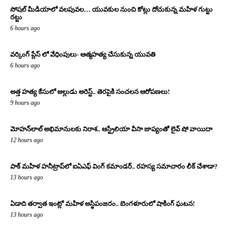
సోషల్ మీడియాలో వలపువల… యువకుల నుంచి కోట్లు దోచుకున్న మహిళ గుట్టు
రట్టు
6 hours ago
వర్కింగ్ ప్లేస్ లో వేధింపులు- ఆత్మహత్య చేసుకున్న యువతి
6 hours ago
అత్త హత్య కేసులో అల్లుడు అరెస్ట్.. తెరపైకి సంచలన ఆరోపణలు!
9 hours ago
మోహన్‌లాల్ అభిమానులకు నిరాశ.. ఆస్ట్రేలియా వీసా జాప్యంతో లైవ్ షో వాయిదా
12 hours ago
పాక్ మహిళ హనీట్రాప్‌లో ఐఏఎఫ్ వింగ్ కమాండర్.. రహస్య సమాచారం లీక్ చేశాడా?
13 hours ago
ఏడాది తర్వాత ఇంట్లో మహిళ అస్థిపంజరం.. బెంగళూరులో షాకింగ్ ఘటన!
13 hours ago