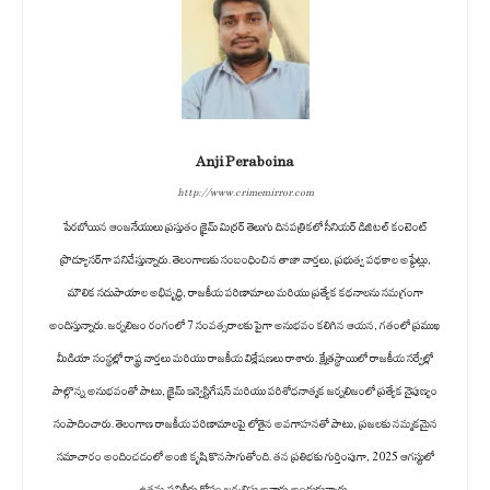
Anji Peraboina
http://www.crimemirror.com
పేరబోయిన ఆంజనేయులు ప్రస్తుతం క్రైమ్ మిర్రర్ తెలుగు దినపత్రికలో సీనియర్ డిజిటల్ కంటెంట్
ప్రొడ్యూసర్‌గా పనిచేస్తున్నారు. తెలంగాణకు సంబంధించిన తాజా వార్తలు, ప్రభుత్వ పథకాల అప్డేట్లు,
మౌలిక సదుపాయాల అభివృద్ధి, రాజకీయ పరిణామాలు మరియు ప్రత్యేక కథనాలను సమగ్రంగా
అందిస్తున్నారు. జర్నలిజం రంగంలో 7 సంవత్సరాలకు పైగా అనుభవం కలిగిన ఆయన, గతంలో ప్రముఖ
మీడియా సంస్థల్లో రాష్ట్ర వార్తలు మరియు రాజకీయ విశ్లేషణలు రాశారు. క్షేత్రస్థాయిలో రాజకీయ సర్వేల్లో
పాల్గొన్న అనుభవంతో పాటు, క్రైమ్ ఇన్వెస్టిగేషన్ మరియు పరిశోధనాత్మక జర్నలిజంలో ప్రత్యేక నైపుణ్యం
సంపాదించారు. తెలంగాణ రాజకీయ పరిణామాలపై లోతైన అవగాహనతో పాటు, ప్రజలకు నమ్మకమైన
సమాచారం అందించడంలో అంజి కృషి కొనసాగుతోంది. తన ప్రతిభకు గుర్తింపుగా, 2025 ఆగస్టులో
ఉత్తమ పనితీరు కోసం జర్నలిస్టు అవార్డు అందుకున్నారు.