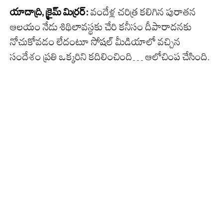
యాదాద్రి, క్రైమ్ మిర్ర‌ర్:
వందేళ్ల‌ చ‌రిత్ర క‌లిగిన పురాత‌న‌
ఆలయం
నేడు శిథిలావ‌స్థ‌కు చేరి క‌నీసం దీపారాద‌న‌కు
నోచుకోవ‌డం లేదంటూ సోషల్ మీడియాలో వ‌చ్చిన
సందేశం ప్ర‌తి ఒక్క‌రిని క‌దిలించింది… ఆలోచింప చేసింది.