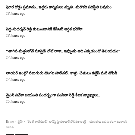
ఘోర రోడ్డు ప్రమాదం.. ఇద్దరు కార్మికులు మృతి.. మరొకరి పరిస్థితి విషమం
13 hours ago
పెద్ది సుదర్శన్ రెడ్డి కుటుంబానికి కేసీఆర్ ఆర్థిక భరోసా
13 hours ago
“తాగిన మత్తులోనే సూసైడ్ నోట్ రాశా.. ఇప్పుడు అది ఎక్కడుందో తెలియదు!”
14 hours ago
లాయర్ ఇంట్లో నలుగురు దొంగల హల్‌చల్.. కాళ్లు, చేతులు కట్టేసి మరీ దోపిడీ
14 hours ago
వైఎస్ వివేకా జయంతి సందర్భంగా సునీతా రెడ్డి కీలక వ్యాఖ్యలు..
15 hours ago