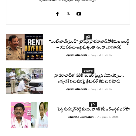
క్రైమ్
“రెంట్ బాయ్‌ఫ్రెండ్” ట్రాప్‌పై హైదరాబాద్ పోలీసుల అలర్ట్
– యువతులు అప్రమత్తంగా ఉండాలని సూచన
Jyothi Alishetti
-
August 8, 2026
తెలంగాణ
హైదరాబాద్‌లో నకిలీ నంబర్ ప్లేట్లపై కఠిన చర్యలు..
ఇప్పటికే పలువురిపై క్రిమినల్ కేసులు నమోదు
Jyothi Alishetti
-
August 8, 2026
క్రైమ్
పెద్ది సుదర్శన్ రెడ్డి కుటుంబానికి కేసీఆర్ ఆర్థిక భరోసా
Bharath Journalist
-
August 8, 2026