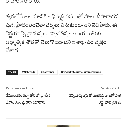
రావాల‌ని కోరారు.
త్వ‌ర‌లోనే ఆల‌యానికి అభివృద్ది ప‌నుల‌తో పాటు దీపారాద‌న
పునఃప్రారంభించేలా చ‌ర్య‌లు తీసుకుంటాన‌ని తెలిపారు. ఈ
నిర్ణ‌యాన్ని గ్రామ‌స్తులు స్వాగ‌తిస్తూ ఆల‌యం తిరిగి
ఆధ్యాత్మిక శోభ‌తో వెలుగొందాల‌ని ఆశాభావం వ్య‌క్తం
చేశారు.
TAGS
#Nalgonda
Choutuppal
Sri Venkateswara swami Temple
Previous article
Next article
వేములపల్లి: క‌బ్జా కోర‌ల్లో ప్రాచీన
వైన్స్ షాపులపై కోమటిరెడ్డి రాజగోపాల్
దేవాల‌యం ప్రధాన రహదారి
రెడ్డి హెచ్చరికలు