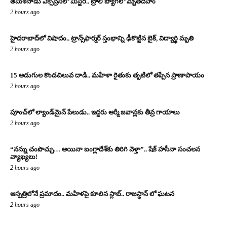
తమిళనాడు ఎక్స్‌ప్రెస్‌లో మిస్టరీ.. ట్రాలీ బ్యాగ్‌లో మృతదేహం
2 hours ago
హైదరాబాద్‌లో విషాదం.. ట్రాన్స్‌ఫార్మర్ స్తంభాన్ని ఢీకొట్టిన బైక్, విద్యార్థి మృతి
2 hours ago
15 అడుగుల కొండచిలువ దాడి.. మహిళా రైతుకు తృటిలో తప్పిన ప్రాణాపాయం
2 hours ago
పూంచ్‌లో ల్యాండ్‌మైన్ పేలుడు.. ఇద్దరు ఆర్మీ జవాన్లకు తీవ్ర గాయాలు
2 hours ago
“నన్ను చంపొచ్చు… అయినా బంగ్లాదేశ్‌కు తిరిగి వెళ్తా”.. షేక్ హసీనా సంచలన
వ్యాఖ్యలు!
2 hours ago
ఆస్పత్రిలోనే ప్రమాదం.. మహిళపై కూలిన స్లాబ్‌.. రాజస్థాన్ లో ఘటన
2 hours ago