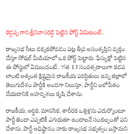
రెడ్డప్ప గారి శ్రీనివాసరెడ్డి పెట్టిన పోస్ట్ ఏమిటంటే.
.
రాజ్యసభ సీటు దక్కకపోవడం పట్ల తీవ్ర అసంతృప్తిని వ్యక్తం
చేస్తూ సోషల్ మీడియాలో ఒక పోస్ట్ పెట్టారు. ఫేస్బుక్లో పెట్టిన
ఈ పోస్టులో ఏముందంటే.. ‘గత 13 సంవత్సరాలుగా కడప
లాంటి అత్యంత క్లిష్టమైన రాజకీయ పరిస్థితులు ఉన్న జిల్లాలో
తెలుగుదేశం పార్టీకి అండగా నిలుస్తూ, పార్టీని బలోపేతం
చేయడానికి అహర్నిశలు కృషి చేశాను.
రాజకీయ, ఆర్థిక, మానసిక, శారీరక ఒత్తిళ్లను ఎదుర్కొంటూ
పార్టీ జెండా ఎప్పటికీ ఎగురుతూ ఉండాలనే సంకల్పంతో పని
చేశాను. పార్టీ అధిష్టానం నాకు రాజ్యసభ సభ్యత్వం ఇస్తామని