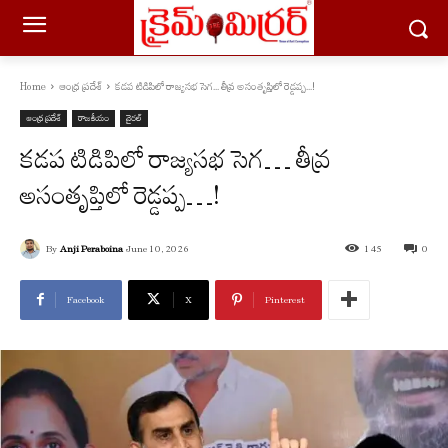
Home
ఆంధ్ర ప్రదేశ్
కడప టిడిపిలో రాజ్యసభ సెగ... తీవ్ర అసంతృప్తిలో రెడ్డప్ప...!
ఆంధ్ర ప్రదేశ్
రాజకీయం
వైరల్
కడప టిడిపిలో రాజ్యసభ సెగ… తీవ్ర
అసంతృప్తిలో రెడ్డప్ప…!
By
Anji Peraboina
June 10, 2026
145
0
Facebook
X
Pinterest