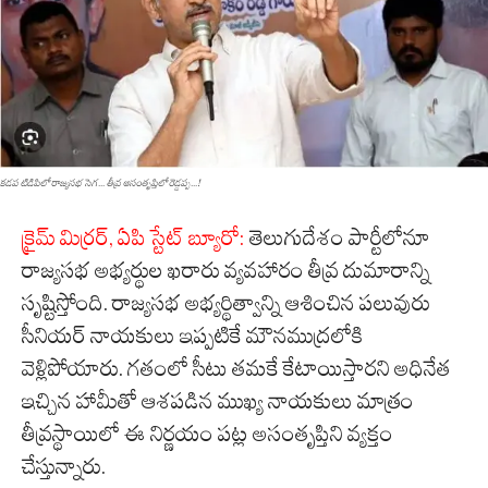
కడప టిడిపిలో రాజ్యసభ సెగ... తీవ్ర అసంతృప్తిలో రెడ్డప్ప...!
క్రైమ్ మిర్రర్,
ఏ
పి
స్టేట్ బ్యూరో:
తెలుగుదేశం పార్టీలోనూ
రాజ్యసభ అభ్యర్థుల ఖరారు వ్యవహారం తీవ్ర దుమారాన్ని
సృష్టిస్తోంది. రాజ్యసభ అభ్యర్థిత్వాన్ని ఆశించిన పలువురు
సీనియర్ నాయకులు ఇప్పటికే మౌనముద్రలోకి
వెళ్లిపోయారు. గతంలో సీటు తమకే కేటాయిస్తారని అధినేత
ఇచ్చిన హామీతో ఆశపడిన ముఖ్య నాయకులు మాత్రం
తీవ్రస్థాయిలో ఈ నిర్ణయం పట్ల అసంతృప్తిని వ్యక్తం
చేస్తున్నారు.