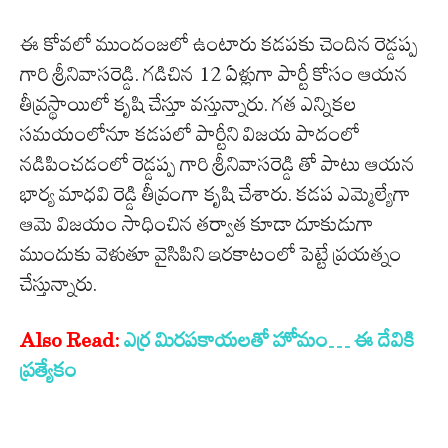
ఈ కోవలో ముందంజలో ఉంటారు కడపకు చెందిన రెడ్డప్ప
గారి శ్రీనివాసరెడ్డి. గడిచిన 12 ఏళ్లుగా పార్టీ కోసం ఆయన
తీవ్రస్థాయిలో కృషి చేస్తూ వస్తున్నారు. గత ఎన్నికల
సమయంలోనూ కడపలో పార్టీని విజయ పాదంలో
నడిపించడంలో రెడ్డప్ప గారి శ్రీనివాసరెడ్డి తో పాటు ఆయన
భార్య మాధవి రెడ్డి తీవ్రంగా కృషి చేశారు. కడప ఎమ్మెల్యేగా
ఆమె విజయం సాధించిన తర్వాత కూడా దూకుడుగా
ముందుకు వెళుతూ వైసిపిని ఇరకాటంలో పెట్టే ప్రయత్నం
చేస్తున్నారు.
Also Read:
ఎర్ర మిరపకాయలతో హోమం… ఈ దేవికి
ప్రత్యేకం