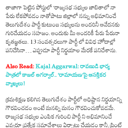
తాజాగా పెట్టిన పోస్టులో ‘రాజ్యసభ సభ్యుల జాబితాలో నా
పేరు లేకపోవడం నాతోపాటు జిల్లాలో నన్ను అభిమానించే
తెలుగుదేశం పార్టీ కుటుంబ సభ్యులను అందరినీ ఆవేదనకు
గురిచేయడం సహజం. అందుకు మీ అందరికీ పేరు పేరునా
కృతజ్ఞతలు. 13 సంవత్సరలుగా పార్టీ లో వివిధ హోదాల్లో
పనిచేసినా… ఎప్పుడూ పార్టీ నిర్ణయాల మేరకే పనిచేశాను.
Also Read:
Kajal Aggarwal: రావణుడి భార్య
పాత్రలో కాజల్ అగర్వాల్.. ‘రామాయణ’పై ఆసక్తికర
వ్యాఖ్యలు!
క్రమశిక్షణ కలిగిన తెలుగుదేశం పార్టీలో అధిష్టాన నిర్ణయాన్ని
గౌరవించడం అంటే మనల్ని మనం గౌరవించుకోవడమే.
రాజ్యసభ సభ్యుల ఎంపిక గురించి పార్టీ ని అభిమానించే
ఎవ్వరూ ప్రత్యేక సమావేశాలు ఏర్పాటు చేయడం కానీ, ప్రింట్