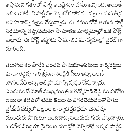
ఇస్తామని గతంలో పార్టీ అధిష్టానం హామీ ఇచ్చింది. అయితే
ఇచ్చిన హామీని పార్టీ నిలబెట్టుకోకపోవడం పట్ల ఆయన తీవ్ర
అసహనాన్ని వ్యక్తం చేస్తున్నారు. ఈ క్రమంలోనే ఆయన పార్టీ
నిర్ణయాన్ని తప్పుపడుతూ సామాజిక మాధ్యమాల్లో ఒక పోస్ట్
పెట్టారు. ఈ పోస్ట్ ఇప్పుడు సామాజిక మాధ్యమాల్లో వైరల్ గా
మారింది.
తెలుగుదేశం పార్టీకి చెందిన సానుభూతిపరులు కార్యకర్తలు
కూడా రెడ్డప్ప గారి శ్రీనివాసరెడ్డికి సీటు ఇచ్చి ఉంటే
బాగుండేది అన్న అభిప్రాయాన్ని వ్యక్తం చేస్తున్నారు.
ఎందుకంటే మాజీ ముఖ్యమంత్రి జగన్మోహన్ రెడ్డి కంచుకోట
అయినా కడపలో టిడిపి జెండాను ఎగరవేయడంతోపాటు
వైసీపీకి పక్కలో బల్లెంల భార్యాభర్తలిద్దరూ పనిచేస్తూ
ముందుకు సాగుతూ ఉండడాన్ని పలువురు గుర్తు చేస్తున్నారు.
ఒకవేళ వీరిద్దరూ సైలెంట్ మూడ్లోకి వెళ్ళిపోతే ఇక్కడ పార్టీని