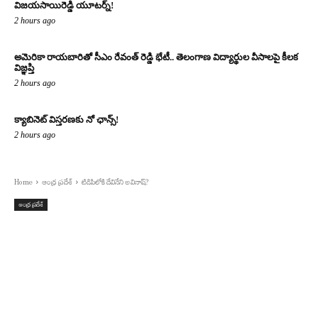
విజయసాయిరెడ్డి యూటర్న్!
2 hours ago
అమెరికా రాయబారితో సీఎం రేవంత్ రెడ్డి భేటీ.. తెలంగాణ విద్యార్థుల వీసాలపై కీలక
విజ్ఞప్తి
2 hours ago
క్యాబినెట్ విస్తరణకు నో ఛాన్స్!
2 hours ago