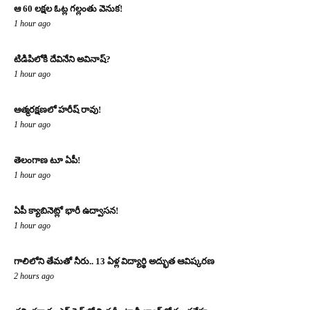
ఆ 60 లక్షల ఓట్ల గల్లంతు వెనుక!
1 hour ago
టిడిపిలోకి దేవినేని అవినాష్?
1 hour ago
ఆత్మరక్షణలో హరీష్ రావు!
1 hour ago
తెలంగాణ టూ ఏపీ!
1 hour ago
ఏపీ క్యాబినెట్లో భారీ ఉద్వాసన!
1 hour ago
గాలిలోని తేమతో నీరు.. 13 ఏళ్ల విద్యార్థి అద్భుత ఆవిష్కరణ
2 hours ago