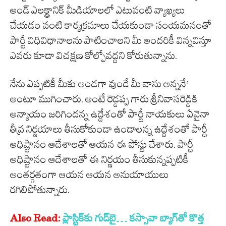
అండ్ ఎలక్ట్రానిక్ మీడియాలలో ఎటువంటి వ్యాఖ్యలు
చేయడం వంటి కార్యక్రమాలు చేయకుండా సంయమనంతో
పార్టీ విధివిధానాలను పాటించాలని మీ అందరికీ విన్నవిస్తూ
ఎవరు కూడా విచక్షణ కోల్పోవద్దని కోరుతున్నాను.
నేను ఎప్పటికీ మీకు అండగా వుండే మీ వాసు అన్ననే’
అంటూ ముగించారు. అంటే రెడ్డప్ప గారు శ్రీనివాసరెడ్డికి
అన్యాయం జరిగిందన్న ఉద్దేశంతో పార్టీ నాయకులు ఏవైనా
తీవ్ర నిర్ణయాలు తీసుకోకుండా ఉండాలన్న ఉద్దేశంతో పార్టీ
అధిష్టానం ఆదేశాలతో ఆయన ఈ పోస్టు చేశారు. పార్టీ
అధిష్టానం ఆదేశాలతో ఈ నిర్ణయం తీసుకున్నప్పటికీ
అంతర్గతంగా ఆయన ఆయన అనుయాయులు
రగిలిపోతున్నారు.
Also Read:
ప్లాస్టిక్‌కు గుడ్‌బై… కస్సావా బ్యాగ్‌తో కొత్త