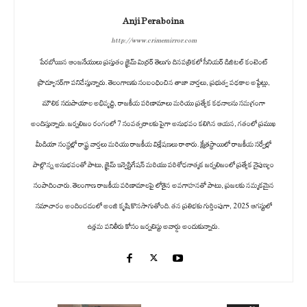
Anji Peraboina
http://www.crimemirror.com
పేరబోయిన ఆంజనేయులు ప్రస్తుతం క్రైమ్ మిర్రర్ తెలుగు దినపత్రికలో సీనియర్ డిజిటల్ కంటెంట్
ప్రొడ్యూసర్‌గా పనిచేస్తున్నారు. తెలంగాణకు సంబంధించిన తాజా వార్తలు, ప్రభుత్వ పథకాల అప్డేట్లు,
మౌలిక సదుపాయాల అభివృద్ధి, రాజకీయ పరిణామాలు మరియు ప్రత్యేక కథనాలను సమగ్రంగా
అందిస్తున్నారు. జర్నలిజం రంగంలో 7 సంవత్సరాలకు పైగా అనుభవం కలిగిన ఆయన, గతంలో ప్రముఖ
మీడియా సంస్థల్లో రాష్ట్ర వార్తలు మరియు రాజకీయ విశ్లేషణలు రాశారు. క్షేత్రస్థాయిలో రాజకీయ సర్వేల్లో
పాల్గొన్న అనుభవంతో పాటు, క్రైమ్ ఇన్వెస్టిగేషన్ మరియు పరిశోధనాత్మక జర్నలిజంలో ప్రత్యేక నైపుణ్యం
సంపాదించారు. తెలంగాణ రాజకీయ పరిణామాలపై లోతైన అవగాహనతో పాటు, ప్రజలకు నమ్మకమైన
సమాచారం అందించడంలో అంజి కృషి కొనసాగుతోంది. తన ప్రతిభకు గుర్తింపుగా, 2025 ఆగస్టులో
ఉత్తమ పనితీరు కోసం జర్నలిస్టు అవార్డు అందుకున్నారు.