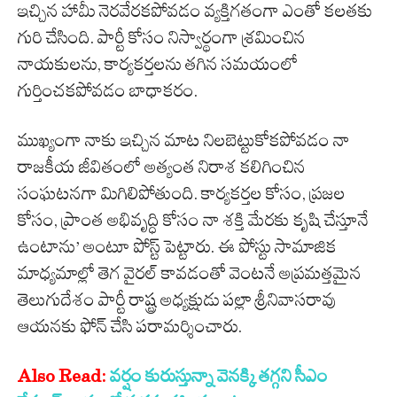
ఇచ్చిన హామీ నెరవేరకపోవడం వ్యక్తిగతంగా ఎంతో కలతకు
గురి చేసింది. పార్టీ కోసం నిస్వార్థంగా శ్రమించిన
నాయకులను, కార్యకర్తలను తగిన సమయంలో
గుర్తించకపోవడం బాధాకరం.
ముఖ్యంగా నాకు ఇచ్చిన మాట నిలబెట్టుకోకపోవడం నా
రాజకీయ జీవితంలో అత్యంత నిరాశ కలిగించిన
సంఘటనగా మిగిలిపోతుంది. కార్యకర్తల కోసం, ప్రజల
కోసం, ప్రాంత అభివృద్ధి కోసం నా శక్తి మేరకు కృషి చేస్తూనే
ఉంటాను’ అంటూ పోస్ట్ పెట్టారు. ఈ పోస్టు సామాజిక
మాధ్యమాల్లో తెగ వైరల్ కావడంతో వెంటనే అప్రమత్తమైన
తెలుగుదేశం పార్టీ రాష్ట్ర అధ్యక్షుడు పల్లా శ్రీనివాసరావు
ఆయనకు ఫోన్ చేసి పరామర్శించారు.
Also Read:
వ‌ర్షం కురుస్తున్నా వెనక్కి తగ్గని సీఎం