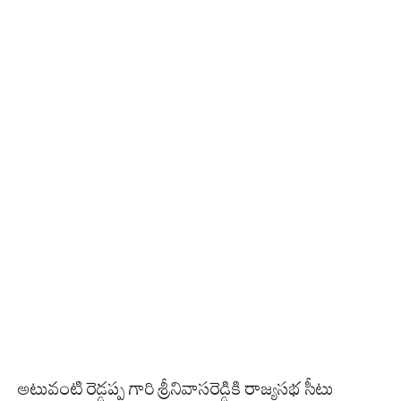
అటువంటి రెడ్డప్ప గారి శ్రీనివాసరెడ్డికి రాజ్యసభ సీటు