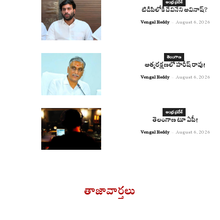
ఆంధ్ర ప్రదేశ్
టిడిపిలోకి దేవినేని అవినాష్?
Vengal Reddy
-
August 6, 2026
తెలంగాణ
ఆత్మరక్షణలో హరీష్ రావు!
Vengal Reddy
-
August 6, 2026
ఆంధ్ర ప్రదేశ్
తెలంగాణ టూ ఏపీ!
Vengal Reddy
-
August 6, 2026
తాజావార్తలు