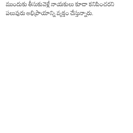
ముందుకు తీసుకువెళ్లే నాయకులు కూడా కనిపించరని
పలువురు అభిప్రాయాన్ని వ్యక్తం చేస్తున్నారు.