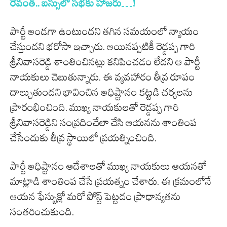
రేవంత్.. బస్సులో సభకు హాజరు…!
పార్టీ అండగా ఉంటుందని తగిన సమయంలో న్యాయం
చేస్తుందని భరోసా ఇచ్చారు. అయినప్పటికీ రెడ్డప్ప గారి
శ్రీనివాసరెడ్డి శాంతించినట్లు కనిపించడం లేదని ఆ పార్టీ
నాయకులు చెబుతున్నారు. ఈ వ్యవహారం తీవ్ర రూపం
దాల్చుతుందని భావించిన అధిష్టానం కట్టడి చర్యలను
ప్రారంభించింది. ముఖ్య నాయకులతో రెడ్డప్ప గారి
శ్రీనివాసరెడ్డిని సంప్రదించేలా చేసి ఆయనను శాంతింప
చేసేందుకు తీవ్ర స్థాయిలో ప్రయత్నించింది.
పార్టీ అధిష్టానం ఆదేశాలతో ముఖ్య నాయకులు ఆయనతో
మాట్లాడి శాంతింప చేసే ప్రయత్నం చేశారు. ఈ క్రమంలోనే
ఆయన ఫేస్బుక్లో మరో పోస్ట్ పెట్టడం ప్రాధాన్యతను
సంతరించుకుంది.