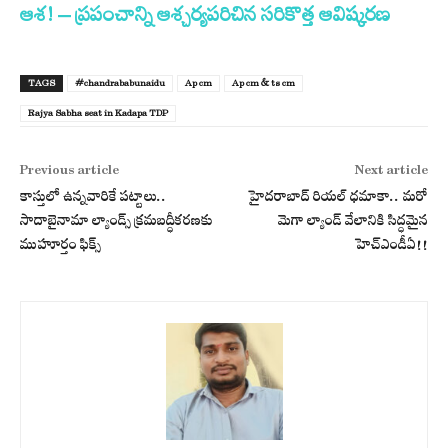
ఆశ! – ప్రపంచాన్ని ఆశ్చర్యపరిచిన సరికొత్త ఆవిష్కరణ
TAGS
#chandrababunaidu
Ap cm
Ap cm & ts cm
Rajya Sabha seat in Kadapa TDP
Previous article
Next article
కాస్తులో ఉన్నవారికే పట్టాలు..
హైదరాబాద్ రియల్ ధమాకా.. మరో
సాదాబైనామా ల్యాండ్స్ క్రమబద్ధీకరణకు
మెగా ల్యాండ్ వేలానికి సిద్ధమైన
ముహూర్తం ఫిక్స్
హెచ్‌ఎండీఏ!!