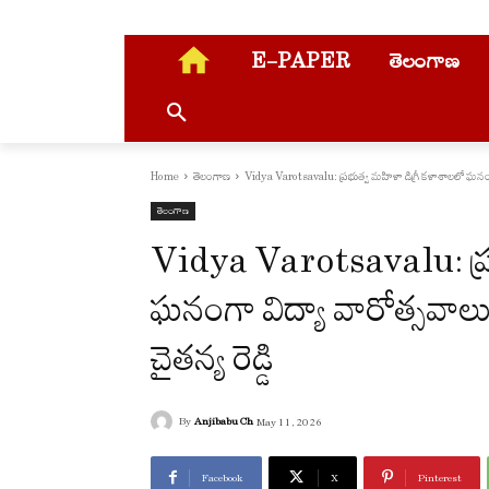
E-PAPER
తెలంగాణ
Home
తెలంగాణ
Vidya Varotsavalu: ప్రభుత్వ మహిళా డిగ్రీ కళాశాలలో ఘనంగా
తెలంగాణ
Vidya Varotsavalu: ప్రభ
ఘనంగా విద్యా వారోత్సవాల
చైతన్య రెడ్డి
By
Anjibabu Ch
May 11, 2026
Facebook
X
Pinterest