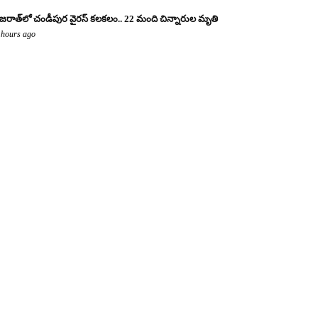
జరాత్‌లో చండీపుర వైరస్ కలకలం.. 22 మంది చిన్నారుల మృతి
 hours ago