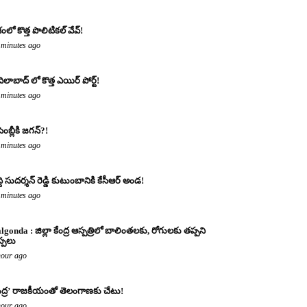
శంలో కొత్త పొలిటికల్ వేవ్!
 minutes ago
ిలాబాద్ లో కొత్త ఎయిర్ పోర్ట్!
 minutes ago
ెంబ్లీకి జగన్?!
 minutes ago
ద్ది సుదర్శన్ రెడ్డి కుటుంబానికి కేసీఆర్ అండ!
 minutes ago
lgonda : జిల్లా కేంద్ర ఆస్పత్రిలో బాలింతలకు, రోగులకు తప్పని
ప్పలు
hour ago
్షుద్ర’ రాజకీయంతో తెలంగాణకు చేటు!
hour ago