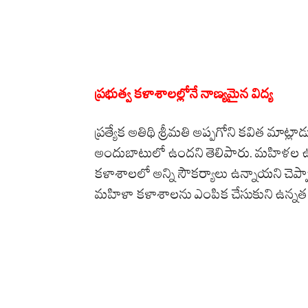
ప్రభుత్వ కళాశాలల్లోనే నాణ్యమైన విద్య
ప్రత్యేక అతిథి శ్రీమతి అప్పగోని కవిత మాట్లా
అందుబాటులో ఉందని తెలిపారు. మహిళల ఉన్న
కళాశాలలో అన్ని సౌకర్యాలు ఉన్నాయని చెప్పారు
మహిళా కళాశాలను ఎంపిక చేసుకుని ఉన్నత 