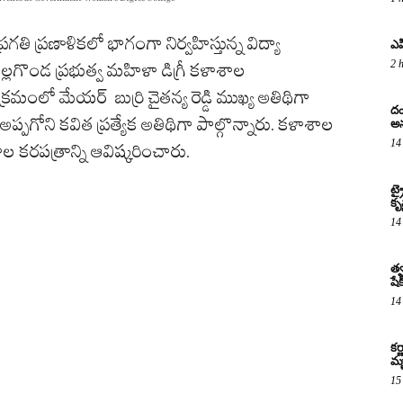
రగతి ప్రణాళికలో భాగంగా నిర్వహిస్తున్న విద్యా
ఎపి
2 
్లగొండ ప్రభుత్వ మహిళా డిగ్రీ కళాశాల
ంలో మేయర్ బుర్రి చైతన్య రెడ్డి ముఖ్య అతిథిగా
దం
 అప్పగోని కవిత ప్రత్యేక అతిథిగా పాల్గొన్నారు. కళాశాల
అన
14
వాల కరపత్రాన్ని ఆవిష్కరించారు.
ట్
కృష
14
త్వ
షే
14
కర
మృ
15