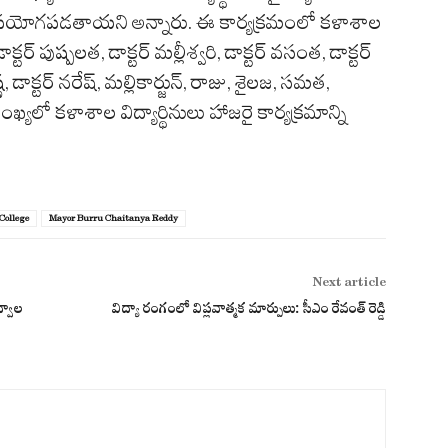
 ఉపయోగపడతాయని అన్నారు. ఈ కార్యక్రమంలో కళాశాల
క్టర్ పుష్పలత, డాక్టర్ మల్లీశ్వరి, డాక్టర్ వసంత, డాక్టర్
ణ, డాక్టర్ నరేష్, మల్లికార్జున్, రాజు, శైలజ, సమత,
సంఖ్యలో కళాశాల విద్యార్థినులు హాజరై కార్యక్రమాన్ని
College
Mayor Burru Chaitanya Reddy
Next article
ద్వాల
విద్యా రంగంలో విప్లవాత్మక మార్పులు: సీఎం రేవంత్ రెడ్డి