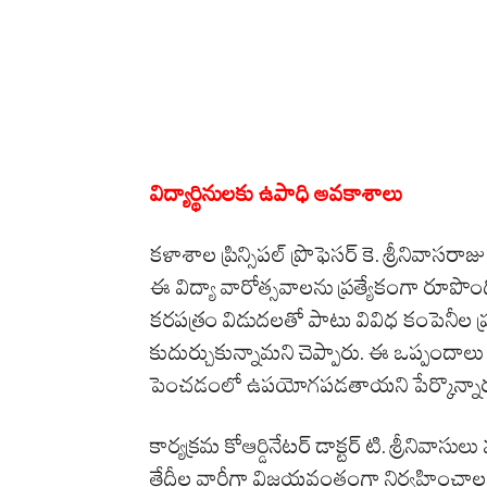
విద్యార్థినులకు ఉపాధి అవకాశాలు
కళాశాల ప్రిన్సిపల్ ప్రొఫెసర్ కె. శ్రీనివాసరాజు
ఈ విద్యా వారోత్సవాలను ప్రత్యేకంగా రూపొం
కరపత్రం విడుదలతో పాటు వివిధ కంపెనీ
కుదుర్చుకున్నామని చెప్పారు. ఈ ఒప్పందాలు 
పెంచడంలో ఉపయోగపడతాయని పేర్కొన్నార
కార్యక్రమ కోఆర్డినేటర్ డాక్టర్ టి. శ్రీనివాసు
తేదీల వారీగా విజయవంతంగా నిర్వహించాలని 