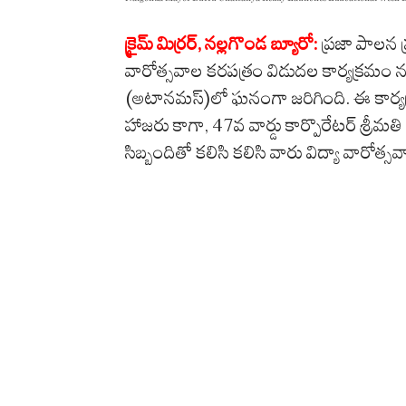
క్రైమ్ మిర్రర్, నల్లగొండ బ్యూరో:
ప్రజా పాలన ప్
వారోత్సవాల కరపత్రం విడుదల కార్యక్రమం నల
(అటానమస్)లో ఘనంగా జరిగింది. ఈ కార్యక్రమ
హాజరు కాగా, 47వ వార్డు కార్పొరేటర్ శ్రీమతి
సిబ్బందితో కలిసి కలిసి వారు విద్యా వారోత్స