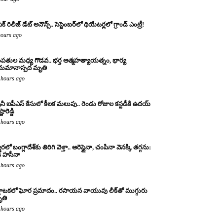
క్ రిలీజ్ డేట్ అనౌన్స్.. సెప్టెంబర్‌లో థియేటర్లలో గ్రాండ్ ఎంట్రీ!
hours ago
పతుల మధ్య గొడవ.. భర్త ఆత్మహత్యాయత్నం, భార్య
ుమానాస్పద మృతి
 hours ago
రైనీ ఐపీఎస్ కేసులో కీలక మలుపు.. రెండు రోజుల కస్టడీకి ఉదయ్
్ణారెడ్డి
 hours ago
రలో బంగ్లాదేశ్‌కు తిరిగి వెళ్తా.. అరెస్టైనా, చంపినా వెనక్కి తగ్గను:
క్ హసీనా
 hours ago
్ణాటకలో ఘోర ప్రమాదం.. రసాయన వాయువు లీక్‌తో ముగ్గురు
తి
 hours ago