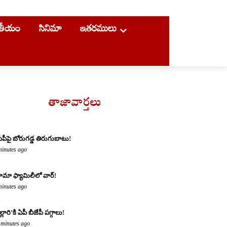
ాతీయం
సినిమా
ఇతరములు
తాజావార్తలు
సీపీపై బోరుగడ్డ తిరుగుబాటు!
minutes ago
మా ఫ్యామిలీలో వార్!
minutes ago
్లారి’కి ఏపీ బీజేపీ పగ్గాలు!
 minutes ago