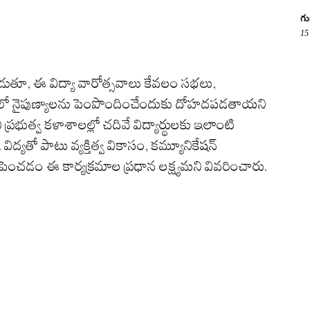
గు
15
ట్లాడుతూ, ఈ విద్యా వారోత్సవాలు కేవలం సభలు,
నులలో నైపుణ్యాలను పెంపొందించేందుకు దోహదపడతాయని
ప్రభుత్వ కళాశాలల్లో చదివే విద్యార్థులకు ఇలాంటి
 విద్యతో పాటు వ్యక్తిత్వ వికాసం, కమ్యూనికేషన్
ంచడం ఈ కార్యక్రమాల ప్రధాన లక్ష్యమని వివరించారు.