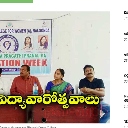
దే
16
ఆద
22
అస
26
పె
30
Na
తి
1 
‘క
1 
ents at Government Women’s Degree College