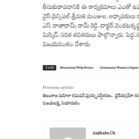
తీసుకురావడానికి ఈ కార్యక్రమాలు ఎంతో
వైస్ ప్రిన్సిపల్ శ్రీమతి మంజుల, అధ్యాపకులు డా
ఎస్. రాజారామ్, రామ్ రెడ్డి, డాక్టర్ వెంకటకృష్
మిస్కిన్, సరిత తదితరులు పాల్గొన్నారు. పెద్ద 
విజయవంతం చేశారు.
TAGS
Educational Week Events
Government Women’s Degree 
Previous article
తెలంగాణ మహిళా కమిషన్ పునర్వ్యవస్థీకరణ.. చైర్‌పర్సన్‌గా గ
విజయలక్ష్మి నియామకం
Anjibabu Ch