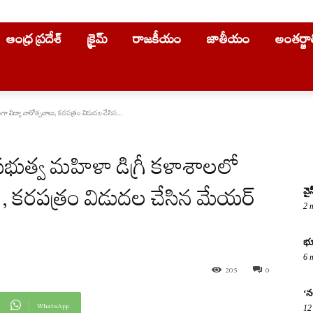
ఆంధ్ర ప్రదేశ్
క్రైమ్
రాజకీయం
జాతీయం
అంతర్జ
 విద్యా వారోత్సవాలు, కరపత్రం విడుదల చేసిన...
ుత్వ మహిళా డిగ్రీ కళాశాలలో
ు, కరపత్రం విడుదల చేసిన మేయర్
వై
2 
భూ
6 
205
0
‘నల
WhatsApp
12