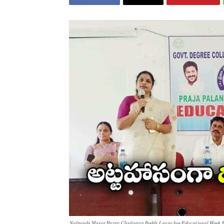
Nalgonda Mayor Burru Chaitanya Reddy Launches Educational Week Ev