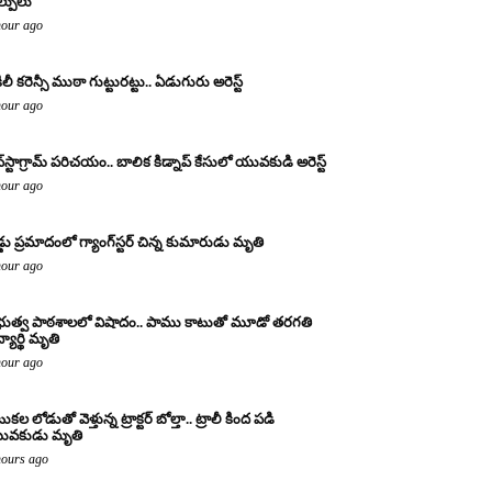
ల్పులు
hour ago
ిలీ కరెన్సీ ముఠా గుట్టురట్టు.. ఏడుగురు అరెస్ట్
hour ago
్‌స్టాగ్రామ్ పరిచయం.. బాలిక కిడ్నాప్ కేసులో యువకుడి అరెస్ట్
hour ago
డ్డు ప్రమాదంలో గ్యాంగ్‌స్టర్ చిన్న కుమారుడు మృతి
hour ago
రభుత్వ పాఠశాలలో విషాదం.. పాము కాటుతో మూడో తరగతి
్యార్థి మృతి
hour ago
కల లోడుతో వెళ్తున్న ట్రాక్టర్ బోల్తా.. ట్రాలీ కింద పడి
ువకుడు మృతి
hours ago