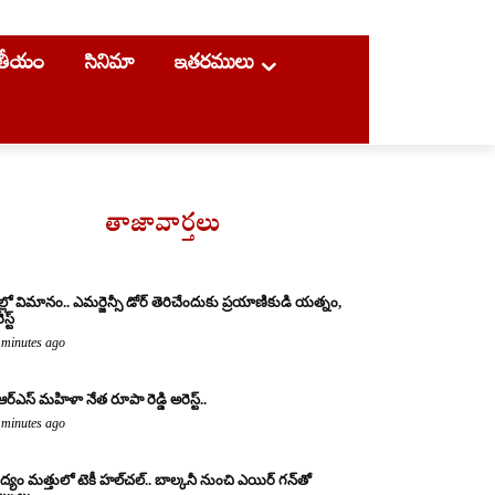
ాతీయం
సినిమా
ఇతరములు
తాజావార్తలు
ల్లో విమానం.. ఎమర్జెన్సీ డోర్ తెరిచేందుకు ప్రయాణికుడి యత్నం,
స్ట్
 minutes ago
ఆర్ఎస్ మహిళా నేత రూపా రెడ్డి అరెస్ట్..
 minutes ago
్యం మత్తులో టెకీ హల్‌చల్.. బాల్కనీ నుంచి ఎయిర్ గన్‌తో