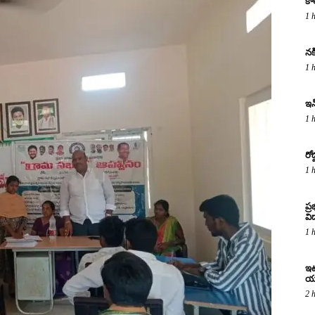
కా
1 
నక
1 
ఇన
1 
రో
1 
ప్
విద
1 
ఇటు
య
2 