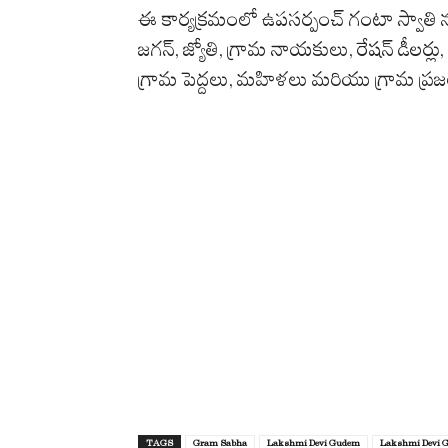
ఈ కార్యక్రమంలో ఉపసర్పంచ్ గంటా స్వాతి నర
జగన్, జ్యోతి, గ్రామ నాయకులు, రేషన్ డీలర్లు, 
గ్రామ పెద్దలు, మహిళలు మరియు గ్రామ ప్రజలు
TAGS
Gram Sabha
Lakshmi Devi Gudem
Lakshmi Devi 