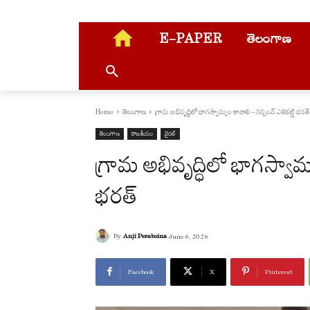
E-PAPER
తెలంగాణ
Home
తెలంగాణ
గ్రామ అభివృద్ధిలో భాగస్వామ్యం కావాలి - సర్పంచ్ ఎలికట్టి భరత్
తెలంగాణ
రాజకీయం
వైరల్
గ్రామ అభివృద్ధిలో భాగస్వామ
భరత్
By
Anji Peraboina
June 6, 2026
Facebook
X
Pinterest