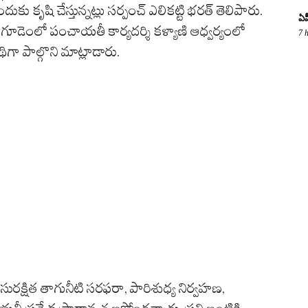
కు కృషి చేస్తున్నట్లు సర్పంచ్ ఎలికట్టి భరత్ తెలిపారు.
ఏప
ిగూడెంలో పంచాయతీ కార్యదర్శి కళ్యాణి ఆధ్వర్యంలో
7 
ా పాల్గొని మాట్లాడారు.
రక్షిత తాగునీటి సరఫరా, పారిశుధ్య నిర్వహణ,