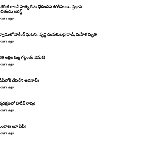
ంగరేణి కాలనీ హత్య కేసు ఛేదించిన పోలీసులు.. ప్రధాన
ందితుడు అరెస్ట్
hours ago
్నాడులో షాకింగ్ ఘటన.. వృద్ధ దంపతులపై దాడి, మహిళ మృతి
hours ago
60 లక్షల ఓట్ల గల్లంతు వెనుక!
hours ago
డిపిలోకి దేవినేని అవినాష్?
hours ago
్మరక్షణలో హరీష్ రావు!
hours ago
లంగాణ టూ ఏపీ!
hours ago