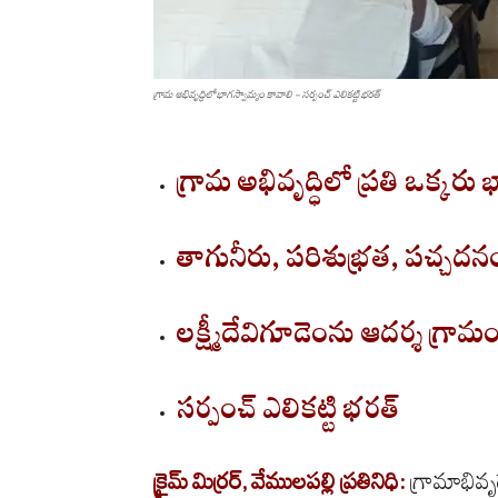
గ్రామ అభివృద్ధిలో భాగస్వామ్యం కావాలి - సర్పంచ్ ఎలికట్టి భరత్
గ్రామ అభివృద్ధిలో ప్రతి ఒక్కరు
తాగునీరు, పరిశుభ్రత, పచ్చదనం 
లక్ష్మీదేవిగూడెంను ఆదర్శ గ్రామంగ
సర్పంచ్ ఎలికట్టి భరత్
క్రైమ్
మిర్రర్
,
వేములపల్లి
ప్రతినిధి
:
గ్రామాభివృద్