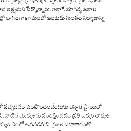
్రత్యేక ప్రాధాన్యత ఇస్తోందన్నారు. ప్రతి ఇంటికి
 లక్ష్యమని పేర్కొన్నారు. అలాగే భూగర్భ జలాల
ాల్లో భాగంగా గ్రామంలో ఇంకుడు గుంతల నిర్మాణాన్ని
ో పచ్చదనం పెంపొందించేందుకు విస్తృత స్థాయిలో
మని, నాటిన మొక్కలను సంరక్షించడం ప్రతి ఒక్కరి బాధ్యత
ాగస్వామ్యం ఎంతో అవసరమని, ప్రజల సహకారంతో