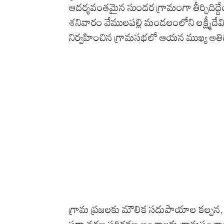
ఆదర్శవంతమైన సుందర గ్రామంగా తీర్చిదిద్దేందు
శనివారం వేములపల్లి మండలంలోని లక్ష్మీదేవ
నిర్వహించిన గ్రామసభలో ఆయన ముఖ్య అతిథిగ
గ్రామ ప్రజలకు మౌలిక సదుపాయాల కల్పన, సు