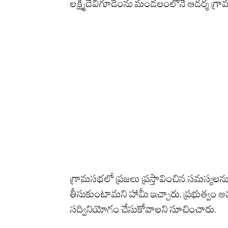
లక్ష్మీదేవిగూడెంను మండలంలోనే ఆదర్శ గ్రా
గ్రామసభలో ప్రజలు ప్రస్తావించిన సమస్యలను 
తీసుకుంటామని హామీ ఇచ్చారు. ప్రభుత్వం అమలు
సద్వినియోగం చేసుకోవాలని సూచించారు.