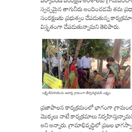
పర్యావరణ పరిరక్షణ అంశాలకు గ్రామపంచాయతీ ప
స్వచ్ఛమైన తాగునీరు అందించడమే తమ ప్రధాన
సంరక్షణకు ప్రభుత్వం చేపడుతున్న కార్యక్రమ
విస్తృతంగా చేపడుతున్నామని తెలిపారు.
లక్ష్మీదేవిగూడెంను ఆదర్శ గ్రామంగా తీర్చిదిద్దడమే లక్ష్యం
ప్రజాపాలన కార్యక్రమంలో భాగంగా గ్రామంల
మొక్కలు నాటే కార్యక్రమాలు నిర్వహిస్తున్నా
అని అన్నారు. గ్రామాభివృద్ధిలో ప్రజల భ