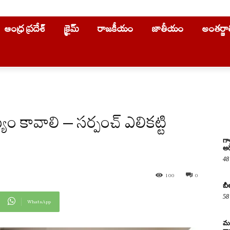
ఆంధ్ర ప్రదేశ్
క్రైమ్
రాజకీయం
జాతీయం
అంతర్జ
్యం కావాలి – సర్పంచ్ ఎలికట్టి
గా
అరె
48
100
0
బీ
58
WhatsApp
మద