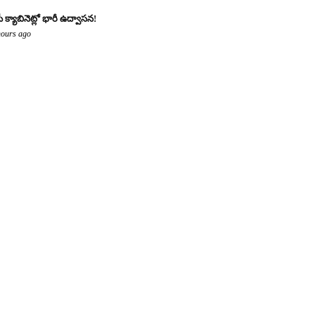
ీ క్యాబినెట్లో భారీ ఉద్వాసన!
hours ago