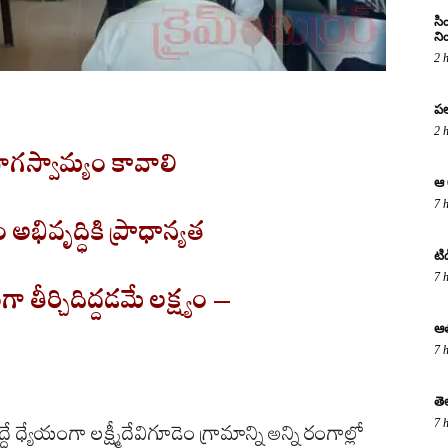
సి
ని
2 
పల
2 
 భాగస్వామ్యం కావాలి
ఆ 
7 
అభివృద్ధికి ప్రాధాన్యత
టి
7 
ా తీర్చిదిద్దడమే లక్ష్యం –
ఆత
7 
తె
7 
ధే ధ్యేయంగా లక్ష్మీదేవిగూడెం గ్రామాన్ని అన్ని రంగాల్లో