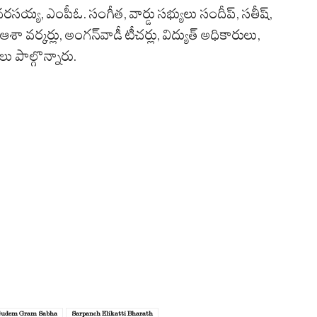
సయ్య, ఎంపీఓ. సంగీత, వార్డు సభ్యులు సందీప్, సతీష్,
ఆశా వర్కర్లు, అంగన్‌వాడీ టీచర్లు, విద్యుత్ అధికారులు,
 పాల్గొన్నారు.
Gudem Gram Sabha
Sarpanch Elikatti Bharath