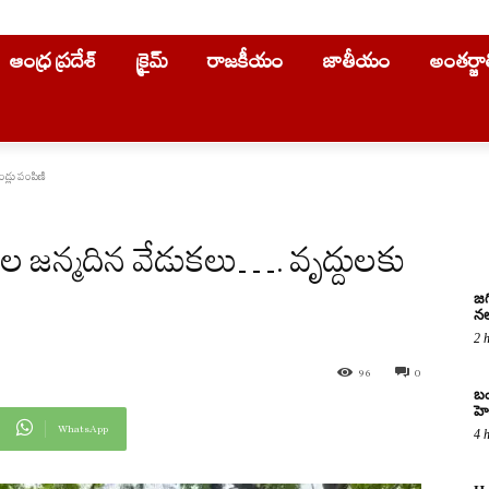
ఆంధ్ర ప్రదేశ్
క్రైమ్
రాజకీయం
జాతీయం
అంతర్జ
డ్లు పంపిణి
 జన్మదిన వేడుకలు…. వృద్దులకు
జగ
నల
2 
96
0
బం
హె
WhatsApp
4 