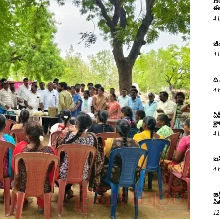
He
ఈ 
4 
జీ
4 
ది
4 
ఏప
క్ల
4 
బన
4 
జస
పిట
12