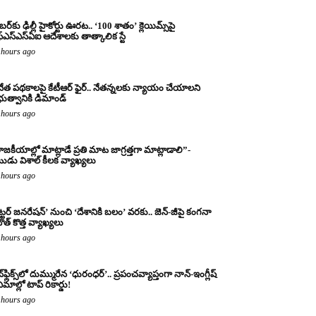
బర్‌కు ఢిల్లీ హైకోర్టు ఊరట.. ‘100 శాతం’ క్లెయిమ్స్‌పై
్‌ఎస్‌ఎస్‌ఏఐ ఆదేశాలకు తాత్కాలిక స్టే
 hours ago
నేత పథకాలపై కేటీఆర్ ఫైర్.. నేతన్నలకు న్యాయం చేయాలని
రభుత్వానికి డిమాండ్
 hours ago
ాజకీయాల్లో మాట్లాడే ప్రతి మాట జాగ్రత్తగా మాట్లాడాలి”-
ుడు విశాల్ కీలక వ్యాఖ్యలు
 hours ago
ట్టర్ జనరేషన్’ నుంచి ‘దేశానికి బలం’ వరకు.. జెన్-జీపై కంగనా
ౌత్ కొత్త వ్యాఖ్యలు
 hours ago
్‌ఫ్లిక్స్‌లో దుమ్మురేన ‘ధురంధర్’.. ప్రపంచవ్యాప్తంగా నాన్-ఇంగ్లీష్
ిమాల్లో టాప్ రికార్డు!
 hours ago