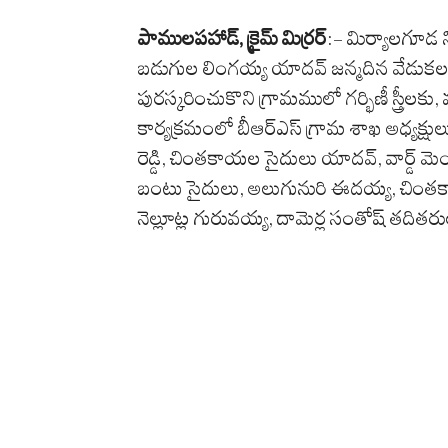
పాములపహాడ్, క్రైమ్ మిర్రర్
:- మిర్యాలగూడ
బడుగుల లింగయ్య యాదవ్ జన్మదిన వేడుకల
పురస్కరించుకొని గ్రామములో గర్భిణీ స్త్రీలకు, వ
కార్యక్రమంలో బీఆర్ఎస్ గ్రామ శాఖ అధ్యక్షులు
రెడ్డి, చింతకాయల సైదులు యాదవ్, వార్డ్ మెం
బంటు సైదులు, అలుగునురి ఈదయ్య, చింతకాయల 
నెల్లూట్ల గురువయ్య, దామెర్ల సంతోష్ తదితరుల