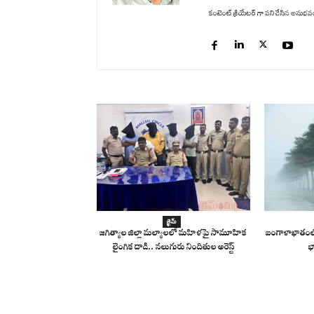
కంటెంట్ క్రియేటర్ గా పని చేసిన అనుభవం ఉం
క్రైమ్
జగిత్యాల జిల్లా మల్యాలలో మహిళపై సామూహిక
బంగాళాఖాతంలో
లైంగిక దాడి.. నలుగురు నిందితుల అరెస్ట్
భ