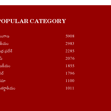
POPULAR CATEGORY
ెలంగాణ
5908
ాతీయం
2983
ధ్ర ప్రదేశ్
2285
ైమ్
2076
ాజకీయం
1855
రల్
1796
నిమా
1100
తర్జాతీయం
1011