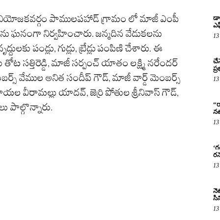
 నియోజకవర్గం పాములపహాడ్ గ్రామం లో మాజీ ఎంపీ
డా
ఎఫ
ను ఘనంగా నిర్వహించారు. జన్మదిన వేడుకలను
13
ృద్దులకు పండ్లు, గుడ్లు, బ్రేడ్లు పంపిణి చేశారు. ఈ
 తోట సత్తిరెడ్డి, మాజీ సర్పంచ్ యాతం లక్ష్మి నరేందర్
చే
ప్
బర్స్ వేముల అనిత సందీప్ గౌడ్, మాజీ వార్డ్ మెంబర్స్
13
వీరామల్లు యాదవ్, జెర్రి పోతుల శ్రీనివాస్ గౌడ్,
“ర
ు పాల్గొన్నారు.
నట
13
‘గ
రన
13
నెట
సిన
13