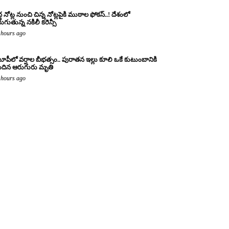
ద్ద నోట్ల నుంచి చిన్న నోట్లపైకి ముఠాల ఫోకస్..! దేశంలో
రుగుతున్న నకిలీ కరెన్సీ
 hours ago
పీలో వర్షాల బీభత్సం.. పురాతన ఇల్లు కూలి ఒకే కుటుంబానికి
ందిన ఆరుగురు మృతి
 hours ago