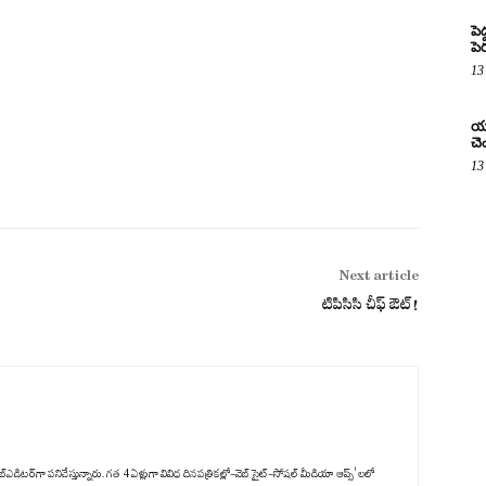
పె
పె
13
యూ
చె
13
Next article
టిపిసిసి చీఫ్ ఔట్!
్‌ఎడిటర్‌గా పనిచేస్తున్నారు. గత 4 ఏళ్లుగా వివిధ దినపత్రికల్లో-వెబ్ సైట్-సోషల్ మీడియా ఆప్స్' లలో