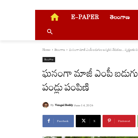
E-PAPER
తెలంగాణ
Home
తెలంగాణ
ఘనంగా మాజీ ఎంపీ బడుగుల జన్మదిన వేడుకలు.... వృద్దులకు పం
తెలంగాణ
ఘనంగా మాజీ ఎంపీ బడుగుల
పండ్లు పంపిణి
By
Vengal Reddy
June 14, 2026
Facebook
X
Pinterest