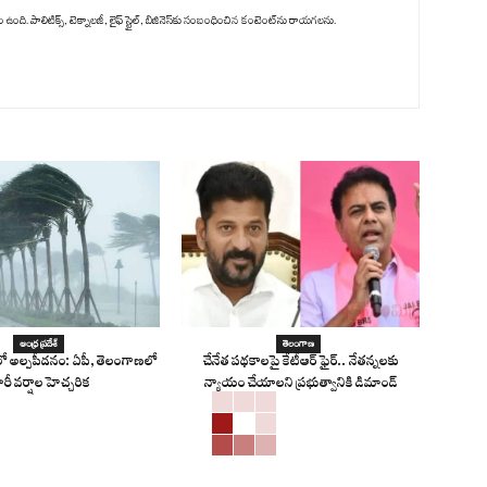
ది. పాలిటిక్స్‌, టెక్నాలజీ, లైఫ్‌ స్టైల్‌, బిజినెస్‌కు సంబంధించిన కంటెంట్‌ను రాయగలను.
ఆంధ్ర ప్రదేశ్
తెలంగాణ
 అల్పపీడనం: ఏపీ, తెలంగాణలో
చేనేత పథకాలపై కేటీఆర్ ఫైర్.. నేతన్నలకు
ారీ వర్షాల హెచ్చరిక
న్యాయం చేయాలని ప్రభుత్వానికి డిమాండ్