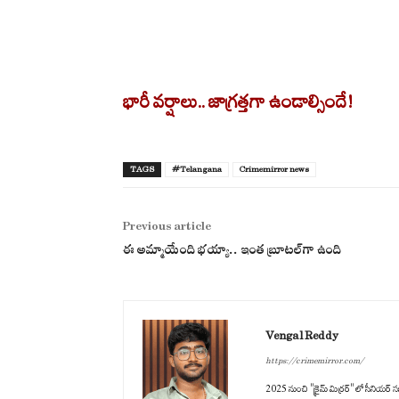
భారీ వర్షాలు.. జాగ్రత్తగా ఉండాల్సిందే!
TAGS
#Telangana
Crimemirror news
Previous article
ఈ అమ్మాయేంది భయ్యా.. ఇంత బ్రూటల్‌గా ఉంది
Vengal Reddy
https://crimemirror.com/
2025 నుంచి "క్రైమ్ మిర్రర్" లో సీనియర్ సబ