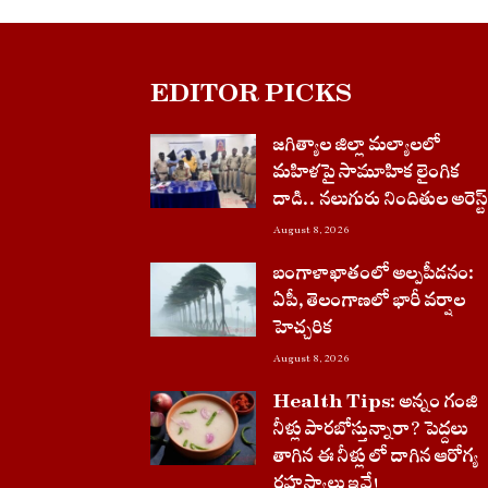
EDITOR PICKS
జగిత్యాల జిల్లా మల్యాలలో
మహిళపై సామూహిక లైంగిక
దాడి.. నలుగురు నిందితుల అరెస్ట్
August 8, 2026
బంగాళాఖాతంలో అల్పపీడనం:
ఏపీ, తెలంగాణలో భారీ వర్షాల
హెచ్చరిక
August 8, 2026
Health Tips: అన్నం గంజి
నీళ్లు పారబోస్తున్నారా? పెద్దలు
తాగిన ఈ నీళ్లు లో దాగిన ఆరోగ్య
రహస్యాలు ఇవే!