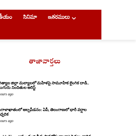
ాతీయం
సినిమా
ఇతరములు
తాజావార్తలు
ిత్యాల జిల్లా మల్యాలలో మహిళపై సామూహిక లైంగిక దాడి..
ుగురు నిందితుల అరెస్ట్
hours ago
గాళాఖాతంలో అల్పపీడనం: ఏపీ, తెలంగాణలో భారీ వర్షాల
చ్చరిక
hours ago