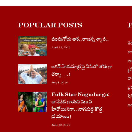
POPULAR POSTS
మునుగోడు ఆశ..రాజన్న శ్వాస..
త
April 15, 2026
జ
ఆం
జగన్ పాదయాత్రపై ఏపీలో జోరుగా
క్ర
చ‌ర్చా….!
ర
July 1, 2026
వై
Folk Star Nagadurga:
సి
జానపద గాయని నుంచి
అం
హీరోయిన్‌గా.. నాగదుర్గ కొత్త
ప్రయాణం!
June 20, 2026