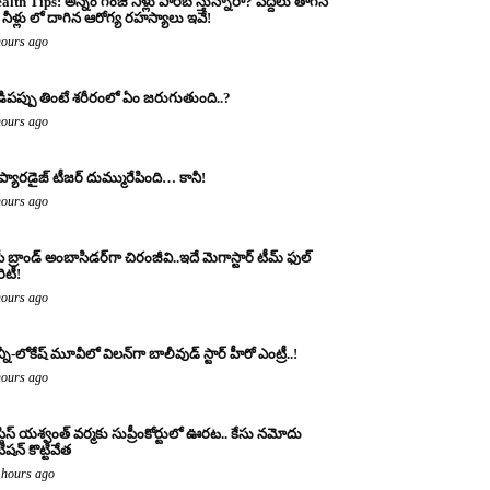
alth Tips: అన్నం గంజి నీళ్లు పారబోస్తున్నారా? పెద్దలు తాగిన
నీళ్లు లో దాగిన ఆరోగ్య రహస్యాలు ఇవే!
hours ago
డిపప్పు తింటే శరీరంలో ఏం జరుగుతుంది..?
hours ago
 ప్యారడైజ్ టీజర్ దుమ్మురేపింది… కానీ!
hours ago
ీ బ్రాండ్ అంబాసిడర్‌గా చిరంజీవి..ఇదే మెగాస్టార్ టీమ్ ఫుల్
ారిటీ!
hours ago
్నీ-లోకేష్ మూవీలో విలన్‌గా బాలీవుడ్ స్టార్ హీరో ఎంట్రీ..!
hours ago
్టిస్ యశ్వంత్ వర్మకు సుప్రీంకోర్టులో ఊరట.. కేసు నమోదు
ిషన్ కొట్టివేత
 hours ago