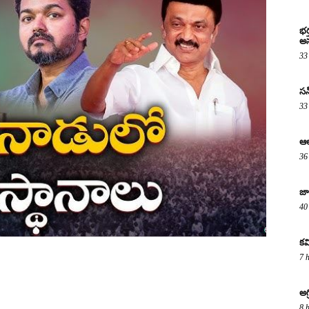
భర
అస
33
సన్
33
ఆల
36
జా
40
కవ
7 
అగ
8 