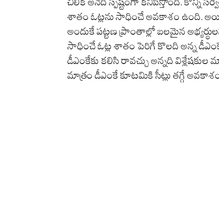
చీలిక అనేది స్పష్టంగా కనిపిస్తోంది. కొన్ని
శాతం ఓట్లను సాధించే అవకాశం ఉంది. అయిత
అందుకే పట్టణ ప్రాంతాల్లో బలమైన అభ్యర్
సాధించే ఓట్ల శాతం పెరిగే కొలది అన్న డీఎ
డీఎంకేకు కలిసి రావచ్చు అన్నది విశ్లేషకుల మా
మాత్రం డీఎంకే కూటమికి సీట్లు తగ్గే అవకా