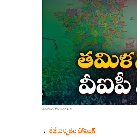
తమిళనాడులో కింగ్ ఎవరు..?!
నేడే ఎన్నికల పోలింగ్