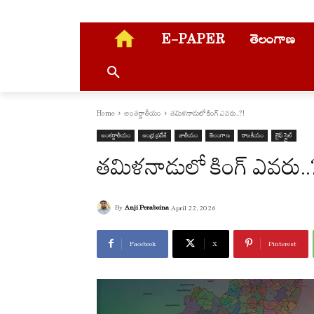
E-PAPER
తెలంగాణ
Home
అంతర్జాతీయం
తమిళనాడులో కింగ్ ఎవరు..?!
అంతర్జాతీయం
ఆంధ్ర ప్రదేశ్
జాతీయం
తెలంగాణ
రాజకీయం
లైఫ్ స్టైల్
తమిళనాడులో కింగ్ ఎవరు..
By
Anji Peraboina
April 22, 2026
Facebook
X
Pinterest