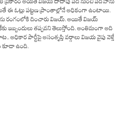
 సర్వేల ప్రకారం అయితే విజయ్ దాదాపు పది నుంచి పదిహేను
ే ఈ ఓట్లు పట్టణ ప్రాంతాల్లోనే అధికంగా ఉంటాయి.
థులను రంగంలోకి దించారు విజయ్. అయితే విజయ్
ంకేకు ఇబ్బందులు తప్పవని తెలుస్తోంది. అంతిమంగా అది
ట.. అధికార పార్టీపై అసంతృప్తి వర్గాలు విజయ వైపు వెళ్తే
శం కూడా ఉంది.