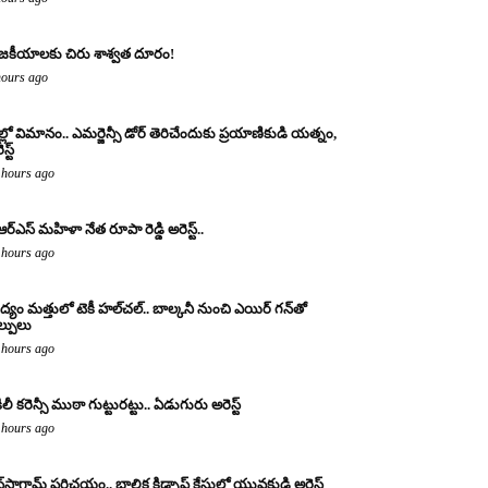
జకీయాలకు చిరు శాశ్వత దూరం!
hours ago
ల్లో విమానం.. ఎమర్జెన్సీ డోర్ తెరిచేందుకు ప్రయాణికుడి యత్నం,
స్ట్
 hours ago
ఆర్ఎస్ మహిళా నేత రూపా రెడ్డి అరెస్ట్..
 hours ago
్యం మత్తులో టెకీ హల్‌చల్.. బాల్కనీ నుంచి ఎయిర్ గన్‌తో
ల్పులు
 hours ago
ిలీ కరెన్సీ ముఠా గుట్టురట్టు.. ఏడుగురు అరెస్ట్
 hours ago
్‌స్టాగ్రామ్ పరిచయం.. బాలిక కిడ్నాప్ కేసులో యువకుడి అరెస్ట్