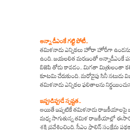
అన్నా డీఎంకే గట్టి పోటీ..
తమిళనాడు ఎన్నికలు హోరా హోరీగా ఉండనున్నాయ
ఉంది. జయలలిత మరణంతో అన్నాడీఎంకే పని 
బిజెపి తోడు కావడం.. మిగతా మిత్రులంతా కలిస
కూటమి చేరుకుంది. మరోవైపు సినీ నటుడు విజయ్
తమిళనాడు ఎన్నికల ఫలితాలను నిర్ణయించున
ఇప్పుడిప్పుడే స్పష్టత..
అయితే ఇప్పటికే తమిళనాడు రాజకీయాలపై ఒక స
మధ్య సాగుతున్న తమిళ రాజకీయాల్లో ఈస
శక్తి ప్రవేశించింది. సీఎం స్టాలిన్ సంక్షే