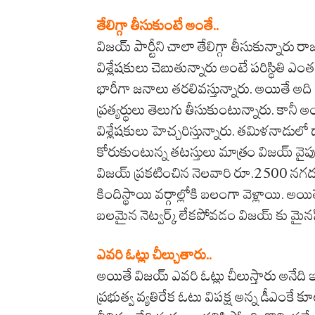
తేలిగ్గా తీసుకుంటే అంతే..
విజయ్ పార్టీని చాలా తేలిగ్గా తీసుకున్నారు రా
విశ్లేషకులు చెబుతున్నారు అంటే పరిస్థితి ఎ
భారీగా జనాలు తరలివస్తున్నారు. అయితే అద
ప్రత్యర్థులు తెలుగు తీసుకుంటున్నారు. కాన
విశ్లేషకులు హెచ్చరిస్తున్నారు. తమిళనాడు
కోరుకుంటున్న తటస్తులు మాత్రం విజయ్ వైపు మ
విజయ్ ప్రకటించిన నెలవారి రూ.2500 నగదు 
కిందిస్థాయి వర్గాల్లోకి బలంగా వెళ్లాయి. అయి
బలమైన నెట్వర్క్ లేకపోవడం విజయ్ కు మైనస
ఎవరి ఓట్లు చీల్చుతారు..
అయితే విజయ్ ఎవరి ఓట్లు చీలుస్తారు అనేద
ప్రభుత్వ వ్యతిరేక ఓటు విపక్ష అన్న డీఎంకే