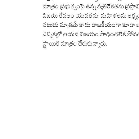
మాత్రం ప్రభుత్వంపై ఉన్న వ్యతిరేకతను ప్రస్తా
విజయ్ కేవలం యువతను, మహిళలను లక్ష్యంగ
నటుడు మాత్రమే కాదు రాజకీయంగా కూడా ఒక 
ఎన్నికల్లో ఆయన విజయం సాధించలేక పోవచ్చు క
స్థాయికి మాత్రం చేరుకున్నారు.