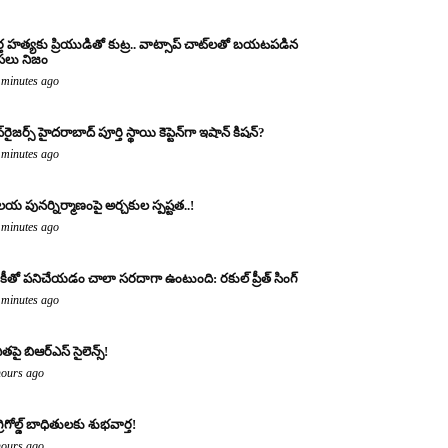
్త హత్యకు ప్రియుడితో కుట్ర.. వాట్సాప్ చాట్‌లతో బయటపడిన
లు నిజం
 minutes ago
‌రైజర్స్ హైదరాబాద్ పూర్తి స్థాయి కెప్టెన్‌గా ఇషాన్ కిషన్?
 minutes ago
య పునర్నిర్మాణంపై అర్చకుల స్పష్టత..!
 minutes ago
కీతో పనిచేయడం చాలా సరదాగా ఉంటుంది: రకుల్ ప్రీత్ సింగ్
 minutes ago
ితపై బిఆర్ఎస్ సైలెన్స్!
hours ago
్రిగోల్డ్ బాధితులకు శుభవార్త!
hours ago