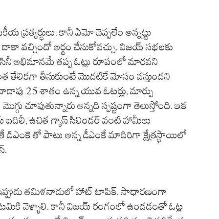
జకీయ ప్రత్యర్థులు. కానీ ఏమో చెప్పలేం అన్నట్టు
ంత దాకా వచ్చిందో అర్థం చేసుకోవచ్చు. విజయ్ సభలకు
ి సినీ అభిమానమే తప్ప ఓట్లు రూపంలో మారవని
ీ అంత తేలికగా తీసుకుంటే మొదటికే మోసం వస్తుందని
లో దాదాపు 25 శాతం ఉన్న యువ ఓటర్లు, మార్పు
ొగ్గు చూపుతున్నారు అన్నది స్పష్టంగా తెలుస్తోంది. ఇక
బదిలీ, ఉచిత గ్యాస్ సిలిండర్ వంటి హామీలు
తే డిఎంకె తో పాటు అన్న డీఎంకే మాదిరిగా క్షేత్రస్థాయిలో
్.
ి ఇప్పుడు తమిళనాడులో హాట్ టాపిక్. సాధారణంగా
 కూటమికి వెళ్ళాలి. కానీ విజయ్ రంగంలో ఉండడంతో ఓట్ల