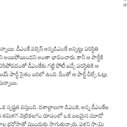
18
ి. డీఎంకే వర్సెస్ అన్నడిఎంకే అన్నట్టు పరిస్థితి
అయిపోయిందని అంతా భావించారు. కానీ ఆ పార్టీకి
ిపోవడంతో డీఎంకేకు గట్టి పోటీ ఇచ్చే పరిస్థితికి ఆ
 పార్టీ సైతం బరిలో ఉంది. దీంతో ఆ పార్టీ చీల్చే ఓట్లు
ున్నాయి.
్పష్టత వస్తుంది. దశాబ్దాలుగా డిఎంకె, అన్న డీఎంకేల
ారి తమిళగ వెట్రికలగం రూపంలో ఒక బలమైన మూడో
మ పథకాల భరోసాతో ముందుకు సాగుతున్నారు. పళని స్వామి