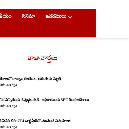
ాతీయం
సినిమా
ఇతరములు
తాజావార్తలు
ఠశాలలో కాల్పుల కలకలం.. ఆరుగురు మృతి
 minutes ago
థానిక ఎన్నికలకు సన్నద్ధం కండి: అధికారులకు SEC కీలక ఆదేశాలు
 minutes ago
ట్ పేపర్ లీక్: CBI చార్జిషీట్‌లో సంచలన విషయాలు!
 minutes ago