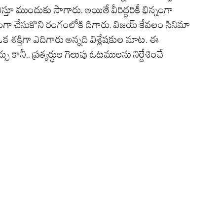
విస్తూ ముందుకు సాగారు. అయితే వీరిద్దరికీ భిన్నంగా
ా చేసుకొని రంగంలోకి దిగారు. విజయ్ కేవలం సినిమా
శక్తిగా ఎదిగారు అన్నది విశ్లేషకుల మాట. ఈ
ానీ.. ప్రత్యర్థుల గెలుపు ఓటములను నిర్దేశించే