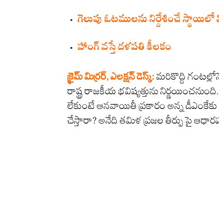
గెలుపు ఓటములను నిర్దేశించే స్థాయిలో
హాంగ్ వస్తే దళపతి కీలకం
క్రైమ్ మిర్రర్, ఎలక్షన్ డెస్క్:
మరికొద్ది గంటల్ల
రాష్ట్ర రాజకీయ భవిష్యత్తును నిర్ణయించను
లేకుంటే ఆనవాయితీ ప్రకారం అన్న డీఎంకేకు ఛ
చేస్తారా? అనేది తమిళ ప్రజల తీర్పు పై ఆధార