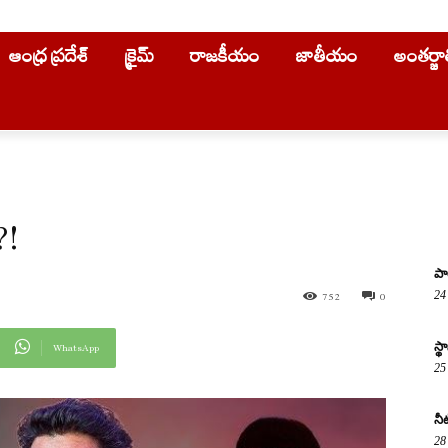
ఆంధ్ర ప్రదేశ్
క్రైమ్
రాజకీయం
జాతీయం
అంతర్జ
?!
పా
24
752
0
స్
WhatsApp
25
నీ
28