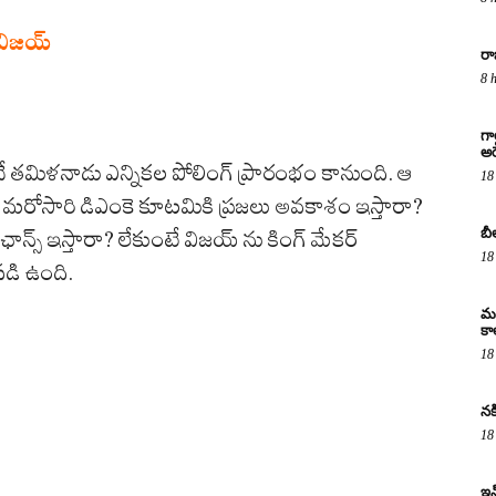
 విజయ్
రా
8 
గా
అరె
ోనే తమిళనాడు ఎన్నికల పోలింగ్ ప్రారంభం కానుంది. ఆ
18
ంది. మరోసారి డిఎంకె కూటమికి ప్రజలు అవకాశం ఇస్తారా?
బీ
ాన్స్ ఇస్తారా? లేకుంటే విజయ్ ను కింగ్ మేకర్
18
పడి ఉంది.
మద
కా
18
నక
18
ఇన